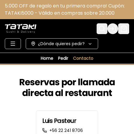
5.000 OFF de regalo en tu primera compra! Cupón:
TATAKI5000 - Válido en compras sobre 20.000
Login
¿Dónde quieres pedir?
Home
Pedir
Contacto
Reservas por llamada
directa al restaurant
Luis Pasteur
+56 22 241 8706