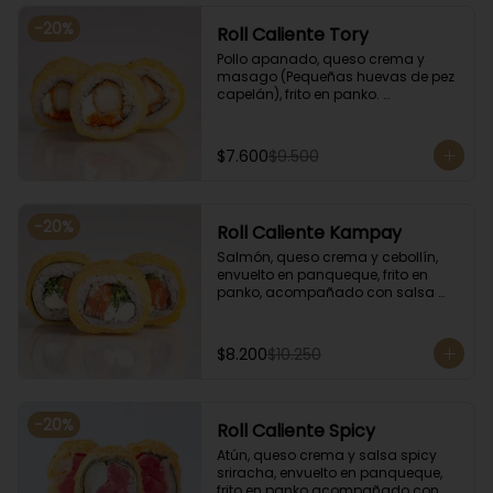
-
20
%
Roll Caliente Tory
Pollo apanado, queso crema y 
masago (Pequeñas huevas de pez 
capelán), frito en panko. 
Acompañado con salsa de soya y 
unagi.
$7.600
$9.500
-
20
%
Roll Caliente Kampay
Salmón, queso crema y cebollín, 
envuelto en panqueque, frito en 
panko, acompañado con salsa 
kampay. Acompañado con salsa 
de soya y unagi.
$8.200
$10.250
-
20
%
Roll Caliente Spicy
Atún, queso crema y salsa spicy 
sriracha, envuelto en panqueque, 
frito en panko acompañado con 