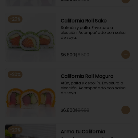
-
20
%
California Roll Sake
Salmón y palta. Envoltura a 
elección. Acompañado con salsa 
de soya.
$6.800
$8.500
-
20
%
California Roll Maguro
Atún, palta y cebollín. Envoltura a 
elección. Acompañado con salsa 
de soya.
$6.800
$8.500
-
20
%
Arma tu California