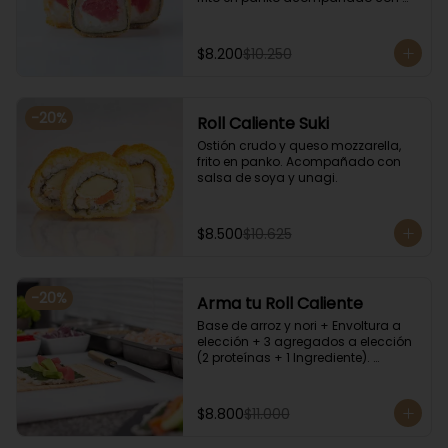
salsa kampay. Acompañado con 
salsa de soya y unagi.
$8.200
$10.250
-
20
%
Roll Caliente Suki
Ostión crudo y queso mozzarella, 
frito en panko. Acompañado con 
salsa de soya y unagi.
$8.500
$10.625
-
20
%
Arma tu Roll Caliente
Base de arroz y nori + Envoltura a 
elección + 3 agregados a elección 
(2 proteínas + 1 Ingrediente). 
Acompañado con salsa de soya y 
unagi.
$8.800
$11.000