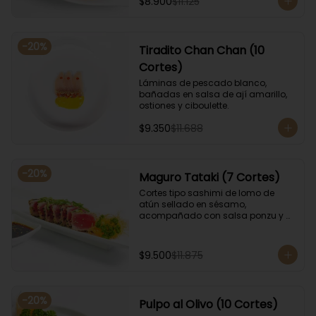
$8.900
$11.125
-
20
%
Tiradito Chan Chan (10
Cortes)
Láminas de pescado blanco, 
bañadas en salsa de ají amarillo, 
ostiones y ciboulette.
$9.350
$11.688
-
20
%
Maguro Tataki (7 Cortes)
Cortes tipo sashimi de lomo de 
atún sellado en sésamo, 
acompañado con salsa ponzu y 
coronado con cebollín.
$9.500
$11.875
-
20
%
Pulpo al Olivo (10 Cortes)