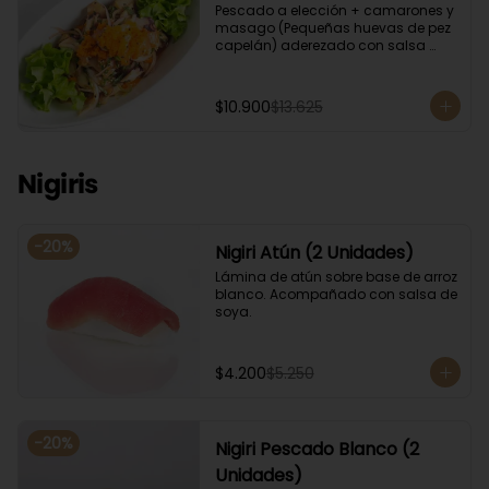
Pescado a elección + camarones y 
masago (Pequeñas huevas de pez 
capelán) aderezado con salsa 
ponzu.
$10.900
$13.625
Nigiris
-
20
%
Nigiri Atún (2 Unidades)
Lámina de atún sobre base de arroz 
blanco. Acompañado con salsa de 
soya.
$4.200
$5.250
-
20
%
Nigiri Pescado Blanco (2
Unidades)