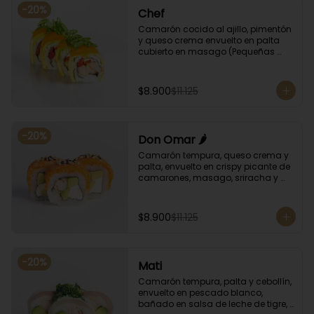
-
20
%
Chef
Camarón cocido al ajillo, pimentón 
y queso crema envuelto en palta 
cubierto en masago (Pequeñas 
huevas de pez capelán) y cebollín
$8.900
$11.125
-
20
%
Don Omar 🌶️
Camarón tempura, queso crema y 
palta, envuelto en crispy picante de 
camarones, masago, sriracha y 
sésamo.
$8.900
$11.125
-
20
%
Mati
Camarón tempura, palta y cebollín, 
envuelto en pescado blanco, 
bañado en salsa de leche de tigre, 