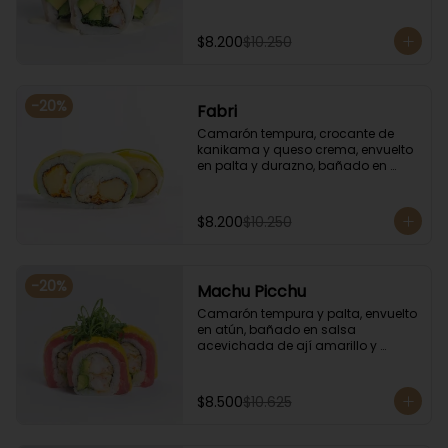
coronado con cilantro.
$8.200
$10.250
-
20
%
Fabri
Camarón tempura, crocante de 
kanikama y queso crema, envuelto 
en palta y durazno, bañado en 
salsa de maracuyá.
$8.200
$10.250
-
20
%
Machu Picchu
Camarón tempura y palta, envuelto 
en atún, bañado en salsa 
acevichada de ají amarillo y 
coronado con cebollín.
$8.500
$10.625