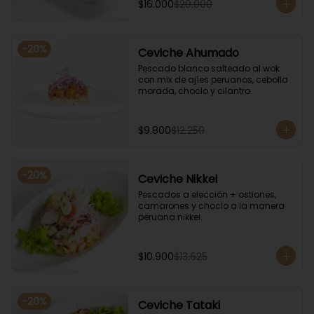
$16.000
$20.000
-
20
%
Ceviche Ahumado
Pescado blanco salteado al wok 
con mix de ajíes peruanos, cebolla 
morada, choclo y cilantro.
$9.800
$12.250
-
20
%
Ceviche Nikkei
Pescados a elección + ostiones, 
camarones y choclo a la manera 
peruana nikkei.
$10.900
$13.625
-
20
%
Ceviche Tataki