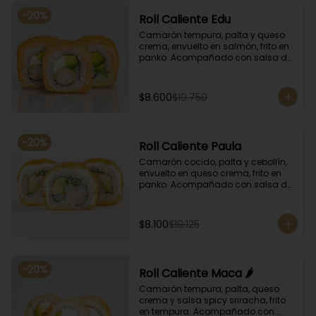
-
20
%
Roll Caliente Edu
Camarón tempura, palta y queso 
crema, envuelto en salmón, frito en 
panko. Acompañado con salsa de 
soya y unagi.
$8.600
$10.750
-
20
%
Roll Caliente Paula
Camarón cocido, palta y cebollín, 
envuelto en queso crema, frito en 
panko. Acompañado con salsa de 
soya y unagi.
$8.100
$10.125
-
20
%
Roll Caliente Maca 🌶️
Camarón tempura, palta, queso 
crema y salsa spicy sriracha, frito 
en tempura. Acompañado con 