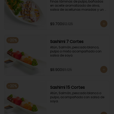
Finas láminas de pulpo, bañadas 
en aceite aromatizado de oliva, 
salsa de aceitunas moradas y un 
toque de salsa de rocoto rojo.
$9.700
$12.125
-
20
%
Sashimi 7 Cortes
Atún, Salmón, pescado blanco, 
pulpo o mixto acompañado con 
salsa de soya.
$8.900
$11.125
-
20
%
Sashimi 15 Cortes
Atún, Salmón, pescado blanco o 
pulpo, acompañado con salsa de 
soya.