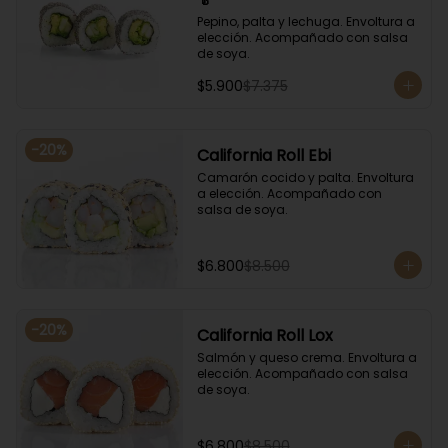
Pepino, palta y lechuga. Envoltura a 
elección. Acompañado con salsa 
de soya.
$5.900
$7.375
-
20
%
California Roll Ebi
Camarón cocido y palta. Envoltura 
a elección. Acompañado con 
salsa de soya.
$6.800
$8.500
-
20
%
California Roll Lox
Salmón y queso crema. Envoltura a 
elección. Acompañado con salsa 
de soya.
$6.800
$8.500