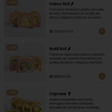
-
20
%
Vasco Roll 🌶️
Camarón tempura y palta, envuelto 
en atún, flameado con aceite de 
oliva y orégano, bañado en salsa 
unagi y puntos de salsa de rocoto.
$8.700
$10.875
-
20
%
Roldi Roll 🌶️
Calamar apanado, palta y cebollín, 
envuelto en salmón flameado con 
aceite de oliva y orégano, bañado 
en salsa de leche de tigre y salsa 
de rocoto.
$8.900
$11.125
-
20
%
Caprese 🥬
Queso mozzarella apanado, 
lechuga y tomate confitado, 
envuelto en almendras molidas, 
acompañado con salsa de 