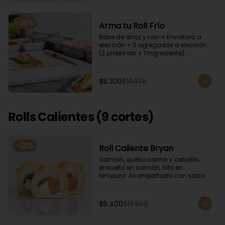
-
20
%
Arma tu Roll Frío
Base de arroz y nori + Envoltura a 
elección + 3 agregados a elección 
(2 proteínas + 1 Ingrediente). 
Acompañado con salsa de soya.
$8.300
$10.375
Rolls Calientes (9 cortes)
-
20
%
Roll Caliente Bryan
Salmón, queso crema y cebollín, 
envuelto en salmón, frito en 
tempura. Acompañado con salsa 
de soya y unagi.
$8.400
$10.500