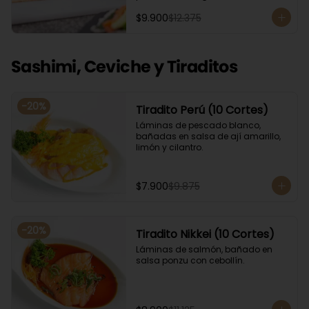
Acompañado con salsa de soya. 
$9.900
$12.375
Recomendamos incluir en el relleno 
palta y/o queso crema para que el 
roll pueda compactar y ser firme.
Sashimi, Ceviche y Tiraditos
-
20
%
Tiradito Perú (10 Cortes)
Láminas de pescado blanco, 
bañadas en salsa de ají amarillo, 
limón y cilantro.
$7.900
$9.875
-
20
%
Tiradito Nikkei (10 Cortes)
Láminas de salmón, bañado en 
salsa ponzu con cebollín.