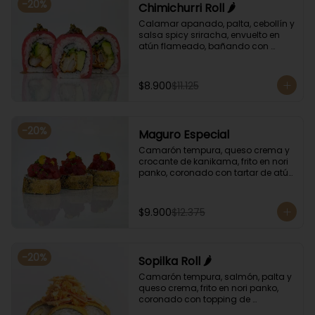
-
20
%
Chimichurri Roll 🌶️
Calamar apanado, palta, cebollín y 
salsa spicy sriracha, envuelto en 
atún flameado, bañando con 
chimichurri y salsa unagi.
$8.900
$11.125
-
20
%
Maguro Especial
Camarón tempura, queso crema y 
crocante de kanikama, frito en nori 
panko, coronado con tartar de atún 
y toques de salsa acevichada de 
ají amarillo y unagi.
$9.900
$12.375
-
20
%
Sopilka Roll 🌶️
Camarón tempura, salmón, palta y 
queso crema, frito en nori panko, 
coronado con topping de 
kanikama crocante y salsa spicy 