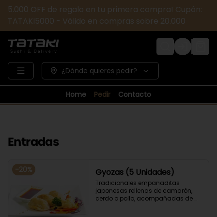
5.000 OFF de regalo en tu primera compra! Cupón:
TATAKI5000 - Válido en compras sobre 20.000
Login
¿Dónde quieres pedir?
Home
Pedir
Contacto
Entradas
-
20
%
Gyozas (5 Unidades)
Tradicionales empanaditas 
japonesas rellenas de camarón, 
cerdo o pollo, acompañadas de 
verduras salteadas y salsa ponzu .