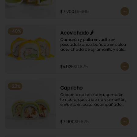
albahaca.
$7.200
$9.000
-
40
%
Acevichado 🌶️
Camarón y palta envuelto en 
pescado blanco, bañado en salsa 
acevichada de ají amarillo y salsa 
de rocoto.
$5.925
$9.875
-
20
%
Capricho
Crocante de kanikama, camarón 
tempura, queso crema y pimentón, 
envuelto en palta, acompañado 
con salsa unagi y soya.
$7.900
$9.875