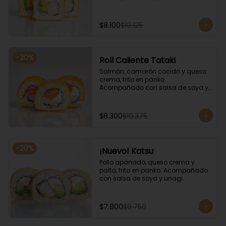
salsa de soya y unagi.
$8.100
$10.125
-
20
%
Roll Caliente Tataki
Salmón, camarón cocido y queso 
crema, frito en panko. 
Acompañado con salsa de soya y 
unagi.
$8.300
$10.375
-
20
%
¡Nuevo! Katsu
Pollo apanado, queso crema y 
palta, frito en panko. Acompañado 
con salsa de soya y unagi.
$7.800
$9.750