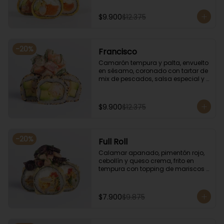
especial.
$9.900
$12.375
-
20
%
Francisco
Camarón tempura y palta, envuelto 
en sésamo, coronado con tartar de 
mix de pescados, salsa especial y 
cebollín.
$9.900
$12.375
-
20
%
Full Roll
Calamar apanado, pimentón rojo, 
cebollín y queso crema, frito en 
tempura con topping de mariscos 
flameados.
$7.900
$9.875