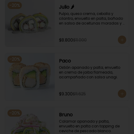
-
20
%
Julio 🌶️
Pulpo, queso crema, cebolla y 
cilantro, envuelto en palta, bañado 
en salsa de aceitunas moradas y 
salsa de rocoto.
$8.800
$11.000
-
20
%
Paco
Ostión apanado y palta, envuelto 
en crema de jaiba flameada, 
acompañado con salsa unagi.
$9.300
$11.625
-
20
%
Bruno
Calamar apanado y palta, 
envuelto en palta con topping de 
ceviche de pescado blanco.