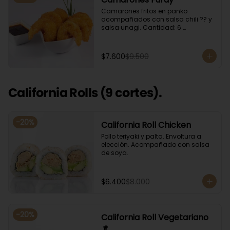
Camarones fritos en panko 
acompañados con salsa chili ?? y 
salsa unagi. Cantidad: 6 
camarones aproximadamente.
$7.600
$9.500
California Rolls (9 cortes).
-
20
%
California Roll Chicken
Pollo teriyaki y palta. Envoltura a 
elección. Acompañado con salsa 
de soya.
$6.400
$8.000
-
20
%
California Roll Vegetariano
🥬