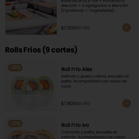
Base de arroz y nori + Envoltura a 
elección + 3 agregados a elección 
(2 proteínas + 1 Ingrediente). 
Acompañado con salsa de soya.
$7.000
$8.750
Rolls Fríos (9 cortes)
-
20
%
Roll Frío Alex
Salmón y queso crema, envuelto en 
palta. Acompañado con salsa de 
soya.
$7.800
$9.750
-
20
%
Roll Frío Ivo
Camarón y palta, envuelto en 
salmón. Acompañado con salsa 