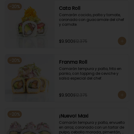
-
20
%
Cata Roll
Camarón cocido, palta y tomate, 
coronado con guacamole del chef 
y camote.
$9.900
$12.375
-
20
%
Franma Roll
Camarón tempura y palta, frito en 
panko, con topping de ceviche y 
salsa especial del chef.
$9.900
$12.375
-
20
%
¡Nuevo! Maxi
Camarón tempura y palta, envuelto 
en arroz, coronado con un tartar de 
pulpo, cebolla morada, pimentón, 