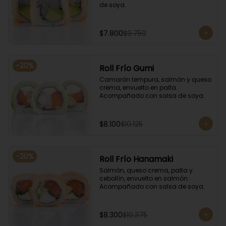
de soya.
$7.800
$9.750
-
20
%
Roll Frío Gumi
Camarón tempura, salmón y queso 
crema, envuelto en palta. 
Acompañado con salsa de soya.
$8.100
$10.125
-
20
%
Roll Frío Hanamaki
Salmón, queso crema, palta y 
cebollín, envuelto en salmón. 
Acompañado con salsa de soya.
$8.300
$10.375