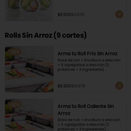
cilantro, quinoa y ciboulette, con  
salsa  de aceitunas moradas.
$9.500
$11.875
Rolls Sin Arroz (9 cortes)
-
20
%
Arma tu Roll Frío Sin Arroz
Base de nori + Envoltura a elección 
+ 5 agregados a elección (2 
proteínas + 3 Ingrediente). 
Acompañado con salsa de soya y 
unagi. Recomendamos incluir en el 
relleno palta y/o queso crema para 
$9.900
$12.375
que el roll pueda compactar y ser 
firme.
-
20
%
Arma tu Roll Caliente Sin
Arroz
Base de nori + Envoltura a elección 
+ 5 agregados a elección (2 
proteínas + 3 Ingredientes). 