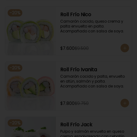
-
20
%
Roll Frío Nico
Camarón cocido, queso crema y 
palta envuelto en palta. 
Acompañado con salsa de soya.
$7.600
$9.500
-
20
%
Roll Frío Ivanita
Camarón cocido y palta, envuelto 
en atún, salmón y palta. 
Acompañado con salsa de soya.
$7.800
$9.750
-
20
%
Roll Frío Jack
Pulpo y salmón envuelto en queso 
crema, espolvoreado con cebollín. 