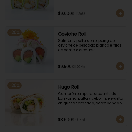
$9.000
$11.250
-
20
%
Ceviche Roll
Salmón y palta con topping de 
ceviche de pescado blanco e hilos 
de camote crocante.
$9.500
$11.875
-
20
%
Hugo Roll
Camarón tempura, crocante de 
kanikama, palta y cebollín, envuelto 
en queso flameado, acompañado 
con salsa unagi.
$8.600
$10.750