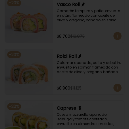
-
20
%
Vasco Roll 🌶️
Camarón tempura y palta, envuelto 
en atún, flameado con aceite de 
oliva y orégano, bañado en salsa 
unagi y puntos de salsa de rocoto.
$8.700
$10.875
-
20
%
Roldi Roll 🌶️
Calamar apanado, palta y cebollín, 
envuelto en salmón flameado con 
aceite de oliva y orégano, bañado 
en salsa de leche de tigre y salsa 
de rocoto.
$8.900
$11.125
-
20
%
Caprese 🥬
Queso mozzarella apanado, 
lechuga y tomate confitado, 
envuelto en almendras molidas, 
acompañado con salsa de 