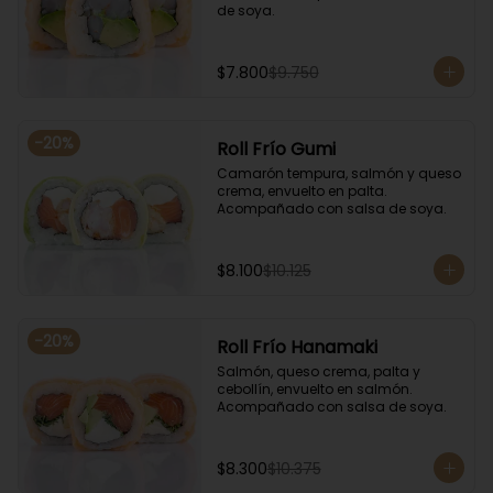
de soya.
$7.800
$9.750
-
20
%
Roll Frío Gumi
Camarón tempura, salmón y queso 
crema, envuelto en palta. 
Acompañado con salsa de soya.
$8.100
$10.125
-
20
%
Roll Frío Hanamaki
Salmón, queso crema, palta y 
cebollín, envuelto en salmón. 
Acompañado con salsa de soya.
$8.300
$10.375