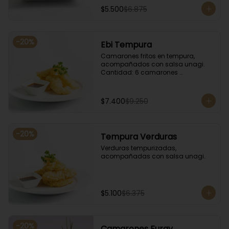
$5.500
$6.875
-
20
%
Ebi Tempura
Camarones fritos en tempura, 
acompañados con salsa unagi. 
Cantidad: 6 camarones 
aproximadamente.
$7.400
$9.250
-
20
%
Tempura Verduras
Verduras tempurizadas, 
acompañadas con salsa unagi.
$5.100
$6.375
-
20
%
Camarones Furay