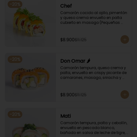
-
20
%
Chef
Camarón cocido al ajillo, pimentón 
y queso crema envuelto en palta 
cubierto en masago (Pequeñas 
huevas de pez capelán) y cebollín
$8.900
$11.125
-
20
%
Don Omar 🌶️
Camarón tempura, queso crema y 
palta, envuelto en crispy picante de 
camarones, masago, sriracha y 
sésamo.
$8.900
$11.125
-
20
%
Mati
Camarón tempura, palta y cebollín, 
envuelto en pescado blanco, 
bañado en salsa de leche de tigre, 