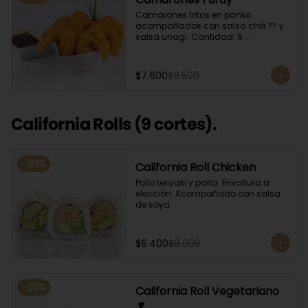
Camarones fritos en panko 
acompañados con salsa chili ?? y 
salsa unagi. Cantidad: 6 
camarones aproximadamente.
$7.600
$9.500
California Rolls (9 cortes).
-
20
%
California Roll Chicken
Pollo teriyaki y palta. Envoltura a 
elección. Acompañado con salsa 
de soya.
$6.400
$8.000
-
20
%
California Roll Vegetariano
🥬