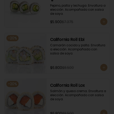
Pepino, palta y lechuga. Envoltura a 
elección. Acompañado con salsa 
de soya.
$5.900
$7.375
-
20
%
California Roll Ebi
Camarón cocido y palta. Envoltura 
a elección. Acompañado con 
salsa de soya.
$6.800
$8.500
-
20
%
California Roll Lox
Salmón y queso crema. Envoltura a 
elección. Acompañado con salsa 
de soya.
$6.800
$8.500