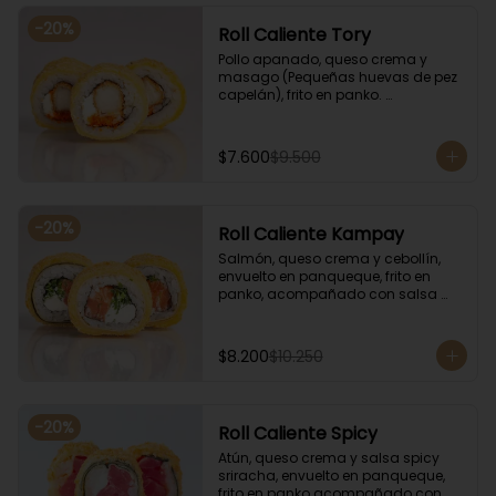
-
20
%
Roll Caliente Tory
Pollo apanado, queso crema y 
masago (Pequeñas huevas de pez 
capelán), frito en panko. 
Acompañado con salsa de soya y 
unagi.
$7.600
$9.500
-
20
%
Roll Caliente Kampay
Salmón, queso crema y cebollín, 
envuelto en panqueque, frito en 
panko, acompañado con salsa 
kampay. Acompañado con salsa 
de soya y unagi.
$8.200
$10.250
-
20
%
Roll Caliente Spicy
Atún, queso crema y salsa spicy 
sriracha, envuelto en panqueque, 
frito en panko acompañado con 