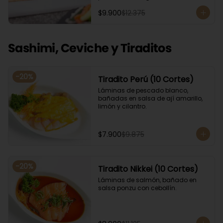
Acompañado con salsa de soya. 
$9.900
$12.375
Recomendamos incluir en el relleno 
palta y/o queso crema para que el 
roll pueda compactar y ser firme.
Sashimi, Ceviche y Tiraditos
-
20
%
Tiradito Perú (10 Cortes)
Láminas de pescado blanco, 
bañadas en salsa de ají amarillo, 
limón y cilantro.
$7.900
$9.875
-
20
%
Tiradito Nikkei (10 Cortes)
Láminas de salmón, bañado en 
salsa ponzu con cebollín.