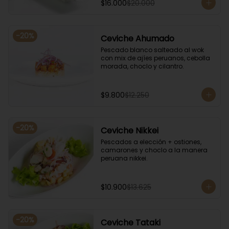
$16.000
$20.000
-
20
%
Ceviche Ahumado
Pescado blanco salteado al wok 
con mix de ajíes peruanos, cebolla 
morada, choclo y cilantro.
$9.800
$12.250
-
20
%
Ceviche Nikkei
Pescados a elección + ostiones, 
camarones y choclo a la manera 
peruana nikkei.
$10.900
$13.625
-
20
%
Ceviche Tataki