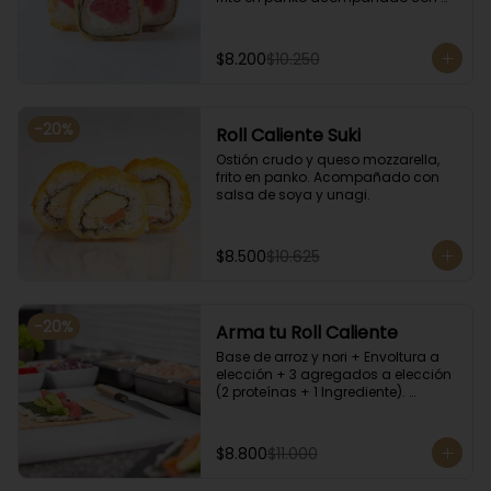
salsa kampay. Acompañado con 
salsa de soya y unagi.
$8.200
$10.250
-
20
%
Roll Caliente Suki
Ostión crudo y queso mozzarella, 
frito en panko. Acompañado con 
salsa de soya y unagi.
$8.500
$10.625
-
20
%
Arma tu Roll Caliente
Base de arroz y nori + Envoltura a 
elección + 3 agregados a elección 
(2 proteínas + 1 Ingrediente). 
Acompañado con salsa de soya y 
unagi.
$8.800
$11.000