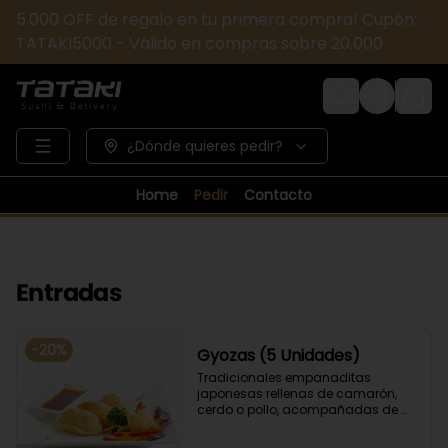
5.000 OFF de regalo en tu primera compra! Cupón:
TATAKI5000 - Válido en compras sobre 20.000
Login
¿Dónde quieres pedir?
Home
Pedir
Contacto
Entradas
-
20
%
Gyozas (5 Unidades)
Tradicionales empanaditas 
japonesas rellenas de camarón, 
cerdo o pollo, acompañadas de 
verduras salteadas y salsa ponzu .