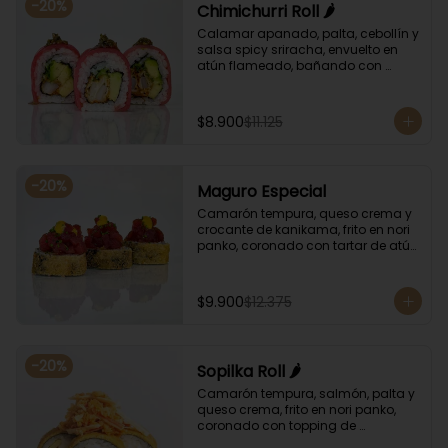
-
20
%
Chimichurri Roll 🌶️
Calamar apanado, palta, cebollín y 
salsa spicy sriracha, envuelto en 
atún flameado, bañando con 
chimichurri y salsa unagi.
$8.900
$11.125
-
20
%
Maguro Especial
Camarón tempura, queso crema y 
crocante de kanikama, frito en nori 
panko, coronado con tartar de atún 
y toques de salsa acevichada de 
ají amarillo y unagi.
$9.900
$12.375
-
20
%
Sopilka Roll 🌶️
Camarón tempura, salmón, palta y 
queso crema, frito en nori panko, 
coronado con topping de 
kanikama crocante y salsa spicy 