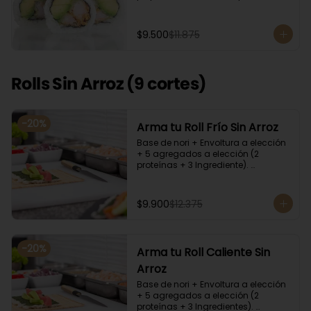
cilantro, quinoa y ciboulette, con  
salsa  de aceitunas moradas.
$9.500
$11.875
Rolls Sin Arroz (9 cortes)
-
20
%
Arma tu Roll Frío Sin Arroz
Base de nori + Envoltura a elección 
+ 5 agregados a elección (2 
proteínas + 3 Ingrediente). 
Acompañado con salsa de soya y 
unagi. Recomendamos incluir en el 
relleno palta y/o queso crema para 
$9.900
$12.375
que el roll pueda compactar y ser 
firme.
-
20
%
Arma tu Roll Caliente Sin
Arroz
Base de nori + Envoltura a elección 
+ 5 agregados a elección (2 
proteínas + 3 Ingredientes). 