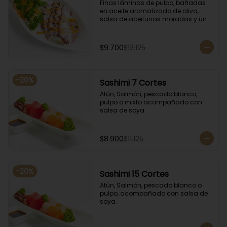
Finas láminas de pulpo, bañadas 
en aceite aromatizado de oliva, 
salsa de aceitunas moradas y un 
toque de salsa de rocoto rojo.
$9.700
$12.125
-
20
%
Sashimi 7 Cortes
Atún, Salmón, pescado blanco, 
pulpo o mixto acompañado con 
salsa de soya.
$8.900
$11.125
-
20
%
Sashimi 15 Cortes
Atún, Salmón, pescado blanco o 
pulpo, acompañado con salsa de 
soya.