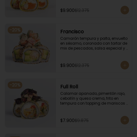
especial.
$9.900
$12.375
-
20
%
Francisco
Camarón tempura y palta, envuelto 
en sésamo, coronado con tartar de 
mix de pescados, salsa especial y 
cebollín.
$9.900
$12.375
-
20
%
Full Roll
Calamar apanado, pimentón rojo, 
cebollín y queso crema, frito en 
tempura con topping de mariscos 
flameados.
$7.900
$9.875