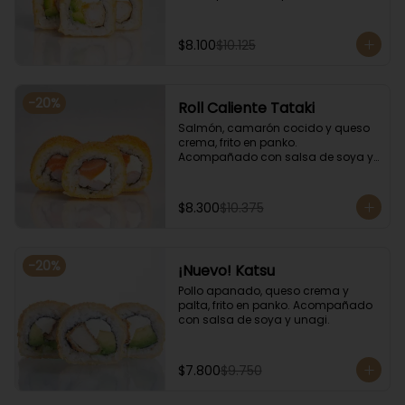
salsa de soya y unagi.
$8.100
$10.125
-
20
%
Roll Caliente Tataki
Salmón, camarón cocido y queso 
crema, frito en panko. 
Acompañado con salsa de soya y 
unagi.
$8.300
$10.375
-
20
%
¡Nuevo! Katsu
Pollo apanado, queso crema y 
palta, frito en panko. Acompañado 
con salsa de soya y unagi.
$7.800
$9.750