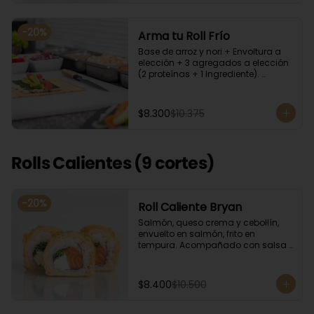
-
20
%
Arma tu Roll Frío
Base de arroz y nori + Envoltura a 
elección + 3 agregados a elección 
(2 proteínas + 1 Ingrediente). 
Acompañado con salsa de soya.
$8.300
$10.375
Rolls Calientes (9 cortes)
-
20
%
Roll Caliente Bryan
Salmón, queso crema y cebollín, 
envuelto en salmón, frito en 
tempura. Acompañado con salsa 
de soya y unagi.
$8.400
$10.500