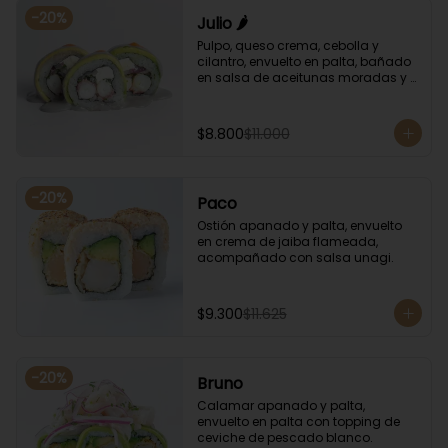
-
20
%
Julio 🌶️
Pulpo, queso crema, cebolla y 
cilantro, envuelto en palta, bañado 
en salsa de aceitunas moradas y 
salsa de rocoto.
$8.800
$11.000
-
20
%
Paco
Ostión apanado y palta, envuelto 
en crema de jaiba flameada, 
acompañado con salsa unagi.
$9.300
$11.625
-
20
%
Bruno
Calamar apanado y palta, 
envuelto en palta con topping de 
ceviche de pescado blanco.