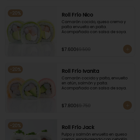
-
20
%
Roll Frío Nico
Camarón cocido, queso crema y 
palta envuelto en palta. 
Acompañado con salsa de soya.
$7.600
$9.500
-
20
%
Roll Frío Ivanita
Camarón cocido y palta, envuelto 
en atún, salmón y palta. 
Acompañado con salsa de soya.
$7.800
$9.750
-
20
%
Roll Frío Jack
Pulpo y salmón envuelto en queso 
crema, espolvoreado con cebollín. 