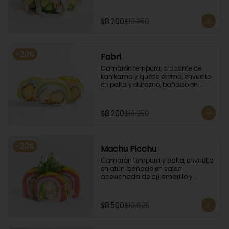
coronado con cilantro.
$8.200
$10.250
-
20
%
Fabri
Camarón tempura, crocante de 
kanikama y queso crema, envuelto 
en palta y durazno, bañado en 
salsa de maracuyá.
$8.200
$10.250
-
20
%
Machu Picchu
Camarón tempura y palta, envuelto 
en atún, bañado en salsa 
acevichada de ají amarillo y 
coronado con cebollín.
$8.500
$10.625