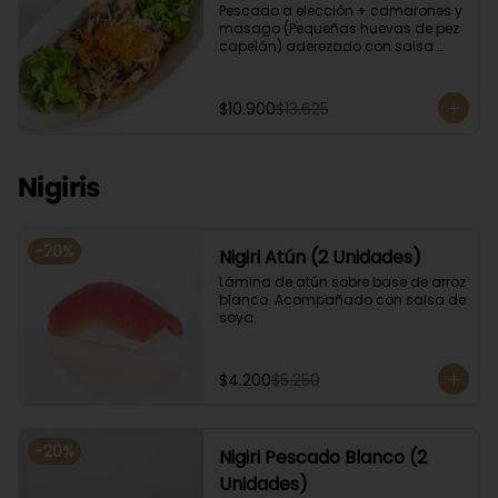
Pescado a elección + camarones y 
masago (Pequeñas huevas de pez 
capelán) aderezado con salsa 
ponzu.
$10.900
$13.625
Nigiris
-
20
%
Nigiri Atún (2 Unidades)
Lámina de atún sobre base de arroz 
blanco. Acompañado con salsa de 
soya.
$4.200
$5.250
-
20
%
Nigiri Pescado Blanco (2
Unidades)