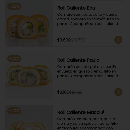
-
20
%
Roll Caliente Edu
Camarón tempura, palta y queso 
crema, envuelto en salmón, frito en 
panko. Acompañado con salsa de 
soya y unagi.
$8.600
$10.750
-
20
%
Roll Caliente Paula
Camarón cocido, palta y cebollín, 
envuelto en queso crema, frito en 
panko. Acompañado con salsa de 
soya y unagi.
$8.100
$10.125
-
20
%
Roll Caliente Maca 🌶️
Camarón tempura, palta, queso 
crema y salsa spicy sriracha, frito 
en tempura. Acompañado con 