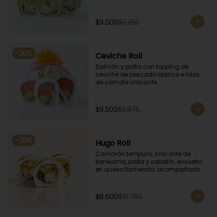
$9.000
$11.250
-
20
%
Ceviche Roll
Salmón y palta con topping de 
ceviche de pescado blanco e hilos 
de camote crocante.
$9.500
$11.875
-
20
%
Hugo Roll
Camarón tempura, crocante de 
kanikama, palta y cebollín, envuelto 
en queso flameado, acompañado 
con salsa unagi.
$8.600
$10.750