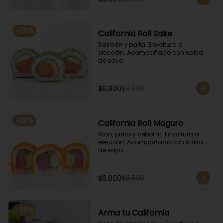
-
20
%
California Roll Sake
Salmón y palta. Envoltura a 
elección. Acompañado con salsa 
de soya.
$6.800
$8.500
-
20
%
California Roll Maguro
Atún, palta y cebollín. Envoltura a 
elección. Acompañado con salsa 
de soya.
$6.800
$8.500
-
20
%
Arma tu California