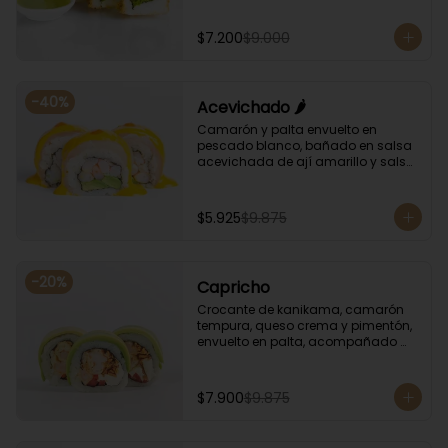
albahaca.
$7.200
$9.000
-
40
%
Acevichado 🌶️
Camarón y palta envuelto en 
pescado blanco, bañado en salsa 
acevichada de ají amarillo y salsa 
de rocoto.
$5.925
$9.875
-
20
%
Capricho
Crocante de kanikama, camarón 
tempura, queso crema y pimentón, 
envuelto en palta, acompañado 
con salsa unagi y soya.
$7.900
$9.875