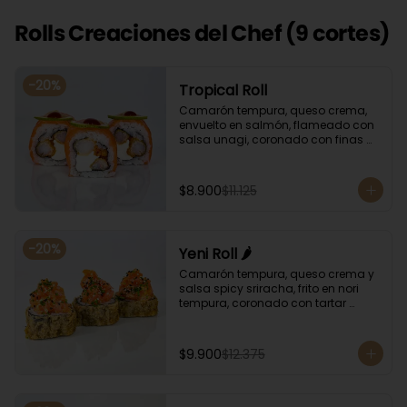
Rolls Creaciones del Chef (9 cortes)
-
20
%
Tropical Roll
Camarón tempura, queso crema, 
envuelto en salmón, flameado con 
salsa unagi, coronado con finas 
rodajas de limón.
$8.900
$11.125
-
20
%
Yeni Roll 🌶️
Camarón tempura, queso crema y 
salsa spicy sriracha, frito en nori 
tempura, coronado con tartar 
salmón, ciboulette y sésamo. 
Bañado con salsa unagui.
$9.900
$12.375