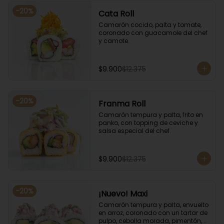
-
20
%
Cata Roll
Camarón cocido, palta y tomate, 
coronado con guacamole del chef 
y camote.
$9.900
$12.375
-
20
%
Franma Roll
Camarón tempura y palta, frito en 
panko, con topping de ceviche y 
salsa especial del chef.
$9.900
$12.375
-
20
%
¡Nuevo! Maxi
Camarón tempura y palta, envuelto 
en arroz, coronado con un tartar de 
pulpo, cebolla morada, pimentón, 