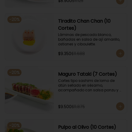
$8.900
$11.125
-
20
%
Tiradito Chan Chan (10
Cortes)
Láminas de pescado blanco, 
bañadas en salsa de ají amarillo, 
ostiones y ciboulette.
$9.350
$11.688
-
20
%
Maguro Tataki (7 Cortes)
Cortes tipo sashimi de lomo de 
atún sellado en sésamo, 
acompañado con salsa ponzu y 
coronado con cebollín.
$9.500
$11.875
-
20
%
Pulpo al Olivo (10 Cortes)