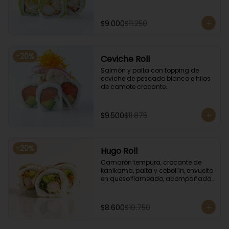
$9.000
$11.250
-
20
%
Ceviche Roll
Salmón y palta con topping de 
ceviche de pescado blanco e hilos 
de camote crocante.
$9.500
$11.875
-
20
%
Hugo Roll
Camarón tempura, crocante de 
kanikama, palta y cebollín, envuelto 
en queso flameado, acompañado 
con salsa unagi.
$8.600
$10.750