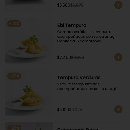
$5.500
$6.875
-
20
%
Ebi Tempura
Camarones fritos en tempura, 
acompañados con salsa unagi. 
Cantidad: 6 camarones 
aproximadamente.
$7.400
$9.250
-
20
%
Tempura Verduras
Verduras tempurizadas, 
acompañadas con salsa unagi.
$5.100
$6.375
-
20
%
Camarones Furay