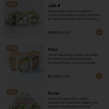
-
20
%
Julio 🌶️
Pulpo, queso crema, cebolla y 
cilantro, envuelto en palta, bañado 
en salsa de aceitunas moradas y 
salsa de rocoto.
$8.800
$11.000
-
20
%
Paco
Ostión apanado y palta, envuelto 
en crema de jaiba flameada, 
acompañado con salsa unagi.
$9.300
$11.625
-
20
%
Bruno
Calamar apanado y palta, 
envuelto en palta con topping de 
ceviche de pescado blanco.