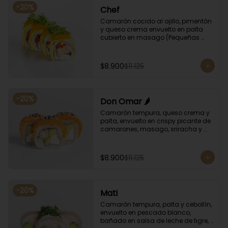
-
20
%
Chef
Camarón cocido al ajillo, pimentón 
y queso crema envuelto en palta 
cubierto en masago (Pequeñas 
huevas de pez capelán) y cebollín
$8.900
$11.125
-
20
%
Don Omar 🌶️
Camarón tempura, queso crema y 
palta, envuelto en crispy picante de 
camarones, masago, sriracha y 
sésamo.
$8.900
$11.125
-
20
%
Mati
Camarón tempura, palta y cebollín, 
envuelto en pescado blanco, 
bañado en salsa de leche de tigre, 