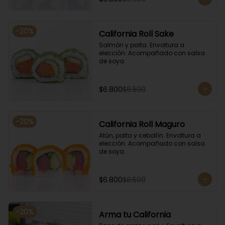
-
20
%
California Roll Sake
Salmón y palta. Envoltura a 
elección. Acompañado con salsa 
de soya.
$6.800
$8.500
-
20
%
California Roll Maguro
Atún, palta y cebollín. Envoltura a 
elección. Acompañado con salsa 
de soya.
$6.800
$8.500
-
20
%
Arma tu California