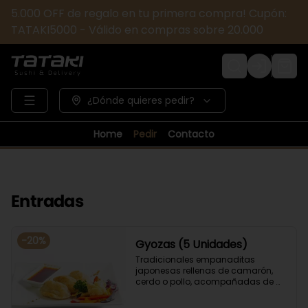
5.000 OFF de regalo en tu primera compra! Cupón:
TATAKI5000 - Válido en compras sobre 20.000
Login
¿Dónde quieres pedir?
Home
Pedir
Contacto
Entradas
-
20
%
Gyozas (5 Unidades)
Tradicionales empanaditas 
japonesas rellenas de camarón, 
cerdo o pollo, acompañadas de 
verduras salteadas y salsa ponzu .