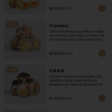
especial.
$9.900
$12.375
-
20
%
Francisco
Camarón tempura y palta, envuelto 
en sésamo, coronado con tartar de 
mix de pescados, salsa especial y 
cebollín.
$9.900
$12.375
-
20
%
Full Roll
Calamar apanado, pimentón rojo, 
cebollín y queso crema, frito en 
tempura con topping de mariscos 
flameados.
$7.900
$9.875