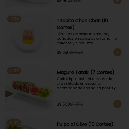
$8.900
$11.125
-
20
%
Tiradito Chan Chan (10
Cortes)
Láminas de pescado blanco, 
bañadas en salsa de ají amarillo, 
ostiones y ciboulette.
$9.350
$11.688
-
20
%
Maguro Tataki (7 Cortes)
Cortes tipo sashimi de lomo de 
atún sellado en sésamo, 
acompañado con salsa ponzu y 
coronado con cebollín.
$9.500
$11.875
-
20
%
Pulpo al Olivo (10 Cortes)