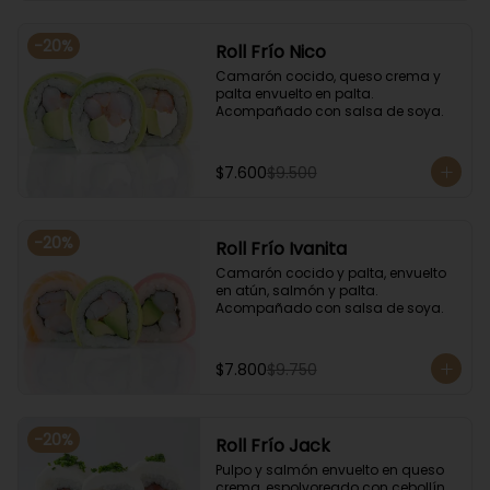
-
20
%
Roll Frío Nico
Camarón cocido, queso crema y 
palta envuelto en palta. 
Acompañado con salsa de soya.
$7.600
$9.500
-
20
%
Roll Frío Ivanita
Camarón cocido y palta, envuelto 
en atún, salmón y palta. 
Acompañado con salsa de soya.
$7.800
$9.750
-
20
%
Roll Frío Jack
Pulpo y salmón envuelto en queso 
crema, espolvoreado con cebollín. 