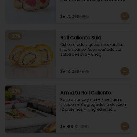
salsa kampay. Acompañado con 
salsa de soya y unagi.
$8.200
$10.250
-
20
%
Roll Caliente Suki
Ostión crudo y queso mozzarella, 
frito en panko. Acompañado con 
salsa de soya y unagi.
$8.500
$10.625
-
20
%
Arma tu Roll Caliente
Base de arroz y nori + Envoltura a 
elección + 3 agregados a elección 
(2 proteínas + 1 Ingrediente). 
Acompañado con salsa de soya y 
unagi.
$8.800
$11.000