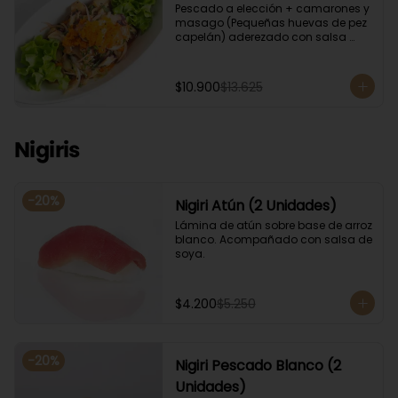
Pescado a elección + camarones y 
masago (Pequeñas huevas de pez 
capelán) aderezado con salsa 
ponzu.
$10.900
$13.625
Nigiris
-
20
%
Nigiri Atún (2 Unidades)
Lámina de atún sobre base de arroz 
blanco. Acompañado con salsa de 
soya.
$4.200
$5.250
-
20
%
Nigiri Pescado Blanco (2
Unidades)