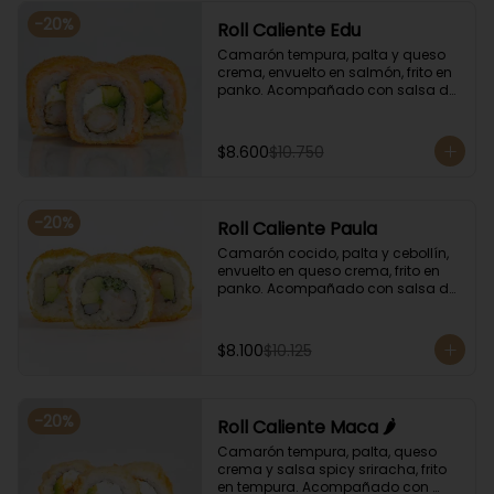
-
20
%
Roll Caliente Edu
Camarón tempura, palta y queso 
crema, envuelto en salmón, frito en 
panko. Acompañado con salsa de 
soya y unagi.
$8.600
$10.750
-
20
%
Roll Caliente Paula
Camarón cocido, palta y cebollín, 
envuelto en queso crema, frito en 
panko. Acompañado con salsa de 
soya y unagi.
$8.100
$10.125
-
20
%
Roll Caliente Maca 🌶️
Camarón tempura, palta, queso 
crema y salsa spicy sriracha, frito 
en tempura. Acompañado con 