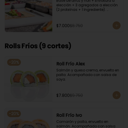
Base de arroz y nori + Envoltura a 
elección + 3 agregados a elección 
(2 proteínas + 1 Ingrediente). 
Acompañado con salsa de soya.
$7.000
$8.750
Rolls Fríos (9 cortes)
-
20
%
Roll Frío Alex
Salmón y queso crema, envuelto en 
palta. Acompañado con salsa de 
soya.
$7.800
$9.750
-
20
%
Roll Frío Ivo
Camarón y palta, envuelto en 
salmón. Acompañado con salsa 