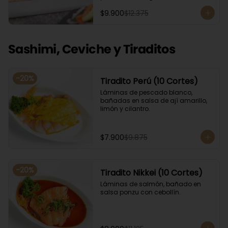
Acompañado con salsa de soya. 
$9.900
$12.375
Recomendamos incluir en el relleno 
palta y/o queso crema para que el 
roll pueda compactar y ser firme.
Sashimi, Ceviche y Tiraditos
-
20
%
Tiradito Perú (10 Cortes)
Láminas de pescado blanco, 
bañadas en salsa de ají amarillo, 
limón y cilantro.
$7.900
$9.875
-
20
%
Tiradito Nikkei (10 Cortes)
Láminas de salmón, bañado en 
salsa ponzu con cebollín.