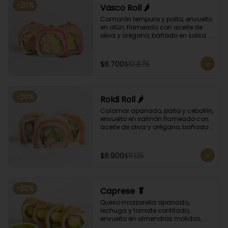
-
20
%
Vasco Roll 🌶️
Camarón tempura y palta, envuelto 
en atún, flameado con aceite de 
oliva y orégano, bañado en salsa 
unagi y puntos de salsa de rocoto.
$8.700
$10.875
-
20
%
Roldi Roll 🌶️
Calamar apanado, palta y cebollín, 
envuelto en salmón flameado con 
aceite de oliva y orégano, bañado 
en salsa de leche de tigre y salsa 
de rocoto.
$8.900
$11.125
-
20
%
Caprese 🥬
Queso mozzarella apanado, 
lechuga y tomate confitado, 
envuelto en almendras molidas, 
acompañado con salsa de 