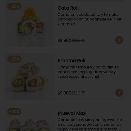
-
20
%
Cata Roll
Camarón cocido, palta y tomate, 
coronado con guacamole del chef 
y camote.
$9.900
$12.375
-
20
%
Franma Roll
Camarón tempura y palta, frito en 
panko, con topping de ceviche y 
salsa especial del chef.
$9.900
$12.375
-
20
%
¡Nuevo! Maxi
Camarón tempura y palta, envuelto 
en arroz, coronado con un tartar de 
pulpo, cebolla morada, pimentón, 