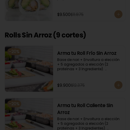
cilantro, quinoa y ciboulette, con  
salsa  de aceitunas moradas.
$9.500
$11.875
Rolls Sin Arroz (9 cortes)
-
20
%
Arma tu Roll Frío Sin Arroz
Base de nori + Envoltura a elección 
+ 5 agregados a elección (2 
proteínas + 3 Ingrediente). 
Acompañado con salsa de soya y 
unagi. Recomendamos incluir en el 
relleno palta y/o queso crema para 
$9.900
$12.375
que el roll pueda compactar y ser 
firme.
-
20
%
Arma tu Roll Caliente Sin
Arroz
Base de nori + Envoltura a elección 
+ 5 agregados a elección (2 
proteínas + 3 Ingredientes). 