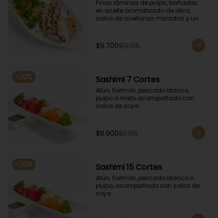
Finas láminas de pulpo, bañadas 
en aceite aromatizado de oliva, 
salsa de aceitunas moradas y un 
toque de salsa de rocoto rojo.
$9.700
$12.125
-
20
%
Sashimi 7 Cortes
Atún, Salmón, pescado blanco, 
pulpo o mixto acompañado con 
salsa de soya.
$8.900
$11.125
-
20
%
Sashimi 15 Cortes
Atún, Salmón, pescado blanco o 
pulpo, acompañado con salsa de 
soya.