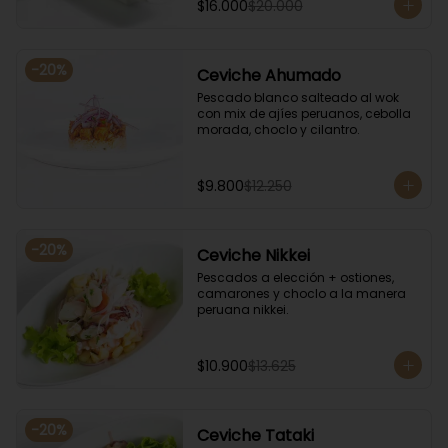
$16.000
$20.000
-
20
%
Ceviche Ahumado
Pescado blanco salteado al wok 
con mix de ajíes peruanos, cebolla 
morada, choclo y cilantro.
$9.800
$12.250
-
20
%
Ceviche Nikkei
Pescados a elección + ostiones, 
camarones y choclo a la manera 
peruana nikkei.
$10.900
$13.625
-
20
%
Ceviche Tataki