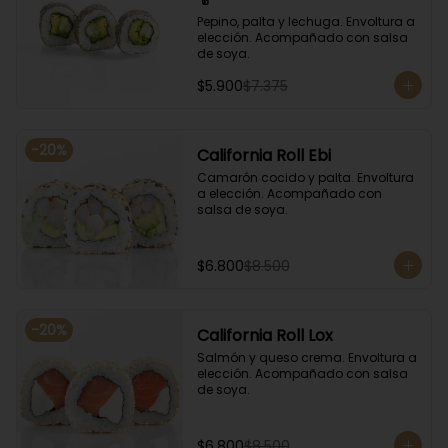
Pepino, palta y lechuga. Envoltura a 
elección. Acompañado con salsa 
de soya.
$5.900
$7.375
-
20
%
California Roll Ebi
Camarón cocido y palta. Envoltura 
a elección. Acompañado con 
salsa de soya.
$6.800
$8.500
-
20
%
California Roll Lox
Salmón y queso crema. Envoltura a 
elección. Acompañado con salsa 
de soya.
$6.800
$8.500