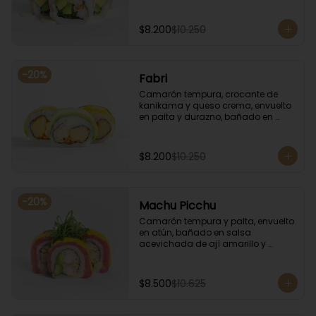
coronado con cilantro.
$8.200
$10.250
-
20
%
Fabri
Camarón tempura, crocante de 
kanikama y queso crema, envuelto 
en palta y durazno, bañado en 
salsa de maracuyá.
$8.200
$10.250
-
20
%
Machu Picchu
Camarón tempura y palta, envuelto 
en atún, bañado en salsa 
acevichada de ají amarillo y 
coronado con cebollín.
$8.500
$10.625