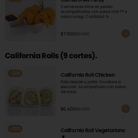
Camarones fritos en panko 
acompañados con salsa chili ?? y 
salsa unagi. Cantidad: 6 
camarones aproximadamente.
$7.600
$9.500
California Rolls (9 cortes).
-
20
%
California Roll Chicken
Pollo teriyaki y palta. Envoltura a 
elección. Acompañado con salsa 
de soya.
$6.400
$8.000
-
20
%
California Roll Vegetariano
🥬