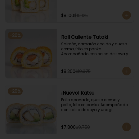
salsa de soya y unagi.
$8.100
$10.125
-
20
%
Roll Caliente Tataki
Salmón, camarón cocido y queso 
crema, frito en panko. 
Acompañado con salsa de soya y 
unagi.
$8.300
$10.375
-
20
%
¡Nuevo! Katsu
Pollo apanado, queso crema y 
palta, frito en panko. Acompañado 
con salsa de soya y unagi.
$7.800
$9.750