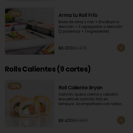
-
20
%
Arma tu Roll Frío
Base de arroz y nori + Envoltura a 
elección + 3 agregados a elección 
(2 proteínas + 1 Ingrediente). 
Acompañado con salsa de soya.
$8.300
$10.375
Rolls Calientes (9 cortes)
-
20
%
Roll Caliente Bryan
Salmón, queso crema y cebollín, 
envuelto en salmón, frito en 
tempura. Acompañado con salsa 
de soya y unagi.
$8.400
$10.500