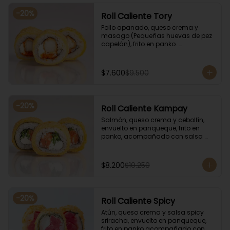
-
20
%
Roll Caliente Tory
Pollo apanado, queso crema y 
masago (Pequeñas huevas de pez 
capelán), frito en panko. 
Acompañado con salsa de soya y 
unagi.
$7.600
$9.500
-
20
%
Roll Caliente Kampay
Salmón, queso crema y cebollín, 
envuelto en panqueque, frito en 
panko, acompañado con salsa 
kampay. Acompañado con salsa 
de soya y unagi.
$8.200
$10.250
-
20
%
Roll Caliente Spicy
Atún, queso crema y salsa spicy 
sriracha, envuelto en panqueque, 
frito en panko acompañado con 