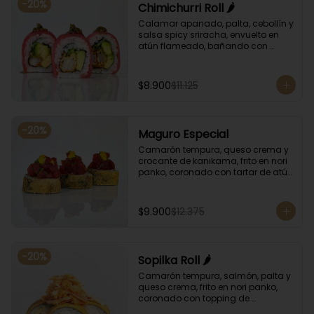
-
20
%
Chimichurri Roll 🌶️
Calamar apanado, palta, cebollín y 
salsa spicy sriracha, envuelto en 
atún flameado, bañando con 
chimichurri y salsa unagi.
$8.900
$11.125
-
20
%
Maguro Especial
Camarón tempura, queso crema y 
crocante de kanikama, frito en nori 
panko, coronado con tartar de atún 
y toques de salsa acevichada de 
ají amarillo y unagi.
$9.900
$12.375
-
20
%
Sopilka Roll 🌶️
Camarón tempura, salmón, palta y 
queso crema, frito en nori panko, 
coronado con topping de 
kanikama crocante y salsa spicy 