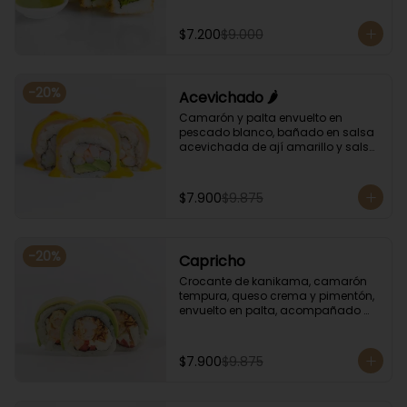
albahaca.
$7.200
$9.000
-
20
%
Acevichado 🌶️
Camarón y palta envuelto en 
pescado blanco, bañado en salsa 
acevichada de ají amarillo y salsa 
de rocoto.
$7.900
$9.875
-
20
%
Capricho
Crocante de kanikama, camarón 
tempura, queso crema y pimentón, 
envuelto en palta, acompañado 
con salsa unagi y soya.
$7.900
$9.875