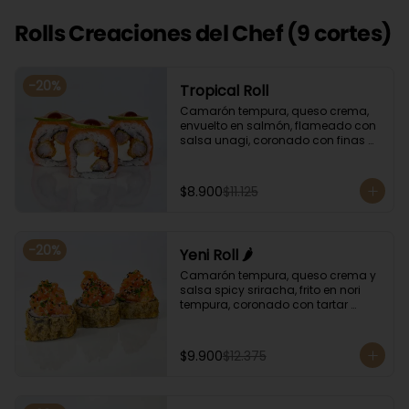
Rolls Creaciones del Chef (9 cortes)
-
20
%
Tropical Roll
Camarón tempura, queso crema, 
envuelto en salmón, flameado con 
salsa unagi, coronado con finas 
rodajas de limón.
$8.900
$11.125
-
20
%
Yeni Roll 🌶️
Camarón tempura, queso crema y 
salsa spicy sriracha, frito en nori 
tempura, coronado con tartar 
salmón, ciboulette y sésamo. 
Bañado con salsa unagui.
$9.900
$12.375