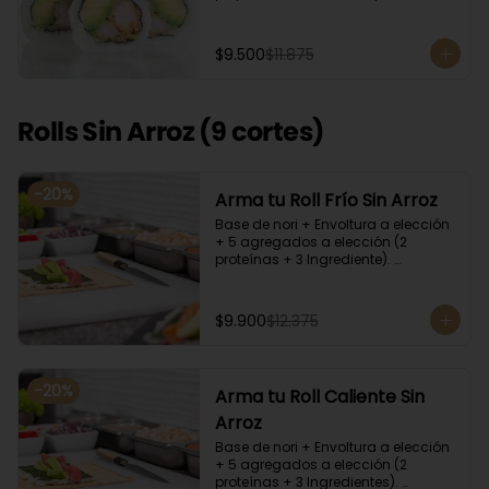
cilantro, quinoa y ciboulette, con  
salsa  de aceitunas moradas.
$9.500
$11.875
Rolls Sin Arroz (9 cortes)
-
20
%
Arma tu Roll Frío Sin Arroz
Base de nori + Envoltura a elección 
+ 5 agregados a elección (2 
proteínas + 3 Ingrediente). 
Acompañado con salsa de soya y 
unagi. Recomendamos incluir en el 
relleno palta y/o queso crema para 
$9.900
$12.375
que el roll pueda compactar y ser 
firme.
-
20
%
Arma tu Roll Caliente Sin
Arroz
Base de nori + Envoltura a elección 
+ 5 agregados a elección (2 
proteínas + 3 Ingredientes). 