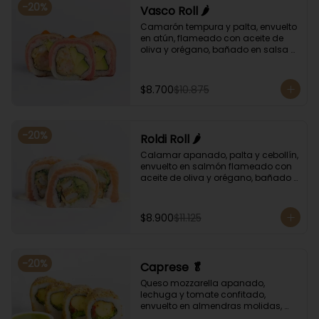
-
20
%
Vasco Roll 🌶️
Camarón tempura y palta, envuelto 
en atún, flameado con aceite de 
oliva y orégano, bañado en salsa 
unagi y puntos de salsa de rocoto.
$8.700
$10.875
-
20
%
Roldi Roll 🌶️
Calamar apanado, palta y cebollín, 
envuelto en salmón flameado con 
aceite de oliva y orégano, bañado 
en salsa de leche de tigre y salsa 
de rocoto.
$8.900
$11.125
-
20
%
Caprese 🥬
Queso mozzarella apanado, 
lechuga y tomate confitado, 
envuelto en almendras molidas, 
acompañado con salsa de 