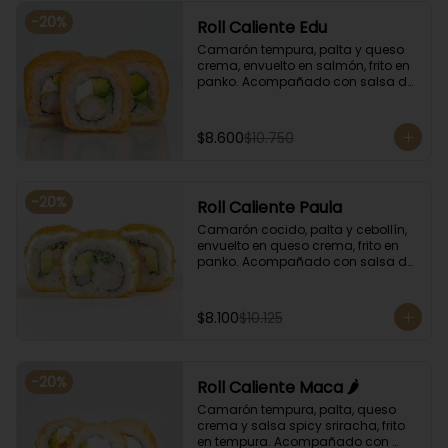
-
20
%
Roll Caliente Edu
Camarón tempura, palta y queso 
crema, envuelto en salmón, frito en 
panko. Acompañado con salsa de 
soya y unagi.
$8.600
$10.750
-
20
%
Roll Caliente Paula
Camarón cocido, palta y cebollín, 
envuelto en queso crema, frito en 
panko. Acompañado con salsa de 
soya y unagi.
$8.100
$10.125
-
20
%
Roll Caliente Maca 🌶️
Camarón tempura, palta, queso 
crema y salsa spicy sriracha, frito 
en tempura. Acompañado con 