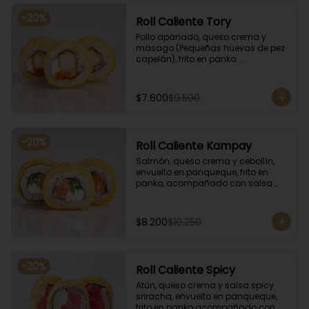
-
20
%
Roll Caliente Tory
Pollo apanado, queso crema y 
masago (Pequeñas huevas de pez 
capelán), frito en panko. 
Acompañado con salsa de soya y 
unagi.
$7.600
$9.500
-
20
%
Roll Caliente Kampay
Salmón, queso crema y cebollín, 
envuelto en panqueque, frito en 
panko, acompañado con salsa 
kampay. Acompañado con salsa 
de soya y unagi.
$8.200
$10.250
-
20
%
Roll Caliente Spicy
Atún, queso crema y salsa spicy 
sriracha, envuelto en panqueque, 
frito en panko acompañado con 