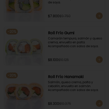
de soya.
$7.800
$9.750
-
20
%
Roll Frío Gumi
Camarón tempura, salmón y queso 
crema, envuelto en palta. 
Acompañado con salsa de soya.
$8.100
$10.125
-
20
%
Roll Frío Hanamaki
Salmón, queso crema, palta y 
cebollín, envuelto en salmón. 
Acompañado con salsa de soya.
$8.300
$10.375