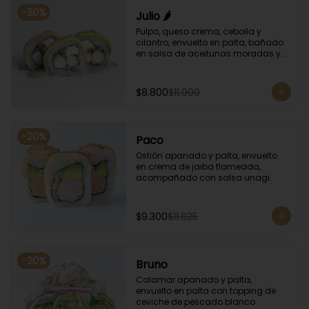
-
20
%
Julio 🌶️
Pulpo, queso crema, cebolla y 
cilantro, envuelto en palta, bañado 
en salsa de aceitunas moradas y 
salsa de rocoto.
$8.800
$11.000
-
20
%
Paco
Ostión apanado y palta, envuelto 
en crema de jaiba flameada, 
acompañado con salsa unagi.
$9.300
$11.625
-
20
%
Bruno
Calamar apanado y palta, 
envuelto en palta con topping de 
ceviche de pescado blanco.