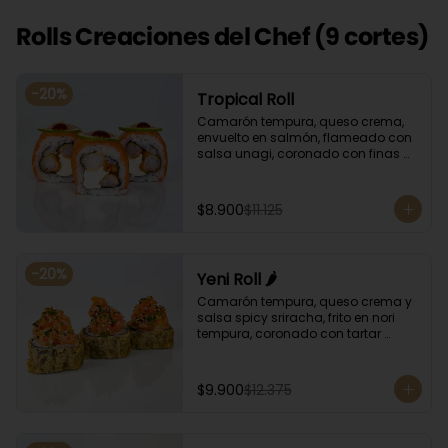
Rolls Creaciones del Chef (9 cortes)
-
20
%
Tropical Roll
Camarón tempura, queso crema, 
envuelto en salmón, flameado con 
salsa unagi, coronado con finas 
rodajas de limón.
$8.900
$11.125
-
20
%
Yeni Roll 🌶️
Camarón tempura, queso crema y 
salsa spicy sriracha, frito en nori 
tempura, coronado con tartar 
salmón, ciboulette y sésamo. 
Bañado con salsa unagui.
$9.900
$12.375