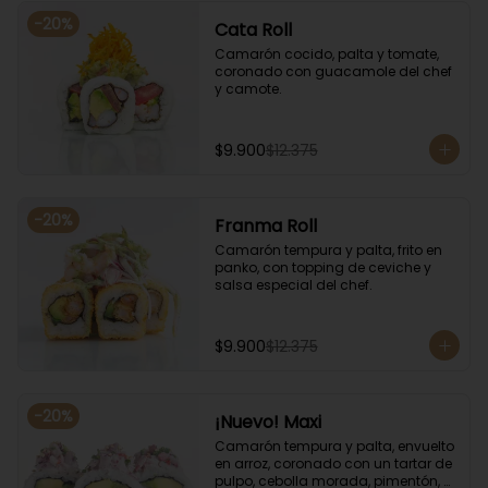
-
20
%
Cata Roll
Camarón cocido, palta y tomate, 
coronado con guacamole del chef 
y camote.
$9.900
$12.375
-
20
%
Franma Roll
Camarón tempura y palta, frito en 
panko, con topping de ceviche y 
salsa especial del chef.
$9.900
$12.375
-
20
%
¡Nuevo! Maxi
Camarón tempura y palta, envuelto 
en arroz, coronado con un tartar de 
pulpo, cebolla morada, pimentón, 