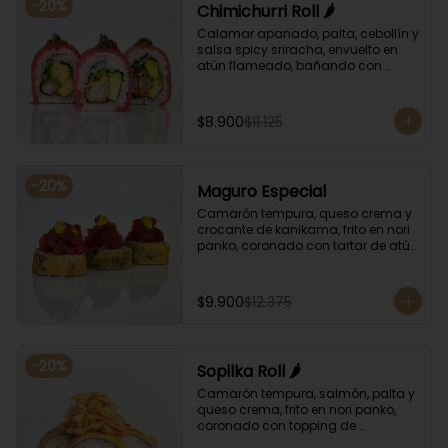
-
20
%
Chimichurri Roll 🌶️
Calamar apanado, palta, cebollín y 
salsa spicy sriracha, envuelto en 
atún flameado, bañando con 
chimichurri y salsa unagi.
$8.900
$11.125
-
20
%
Maguro Especial
Camarón tempura, queso crema y 
crocante de kanikama, frito en nori 
panko, coronado con tartar de atún 
y toques de salsa acevichada de 
ají amarillo y unagi.
$9.900
$12.375
-
20
%
Sopilka Roll 🌶️
Camarón tempura, salmón, palta y 
queso crema, frito en nori panko, 
coronado con topping de 
kanikama crocante y salsa spicy 