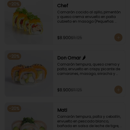
-
20
%
Chef
Camarón cocido al ajillo, pimentón 
y queso crema envuelto en palta 
cubierto en masago (Pequeñas 
huevas de pez capelán) y cebollín
$8.900
$11.125
-
20
%
Don Omar 🌶️
Camarón tempura, queso crema y 
palta, envuelto en crispy picante de 
camarones, masago, sriracha y 
sésamo.
$8.900
$11.125
-
20
%
Mati
Camarón tempura, palta y cebollín, 
envuelto en pescado blanco, 
bañado en salsa de leche de tigre, 