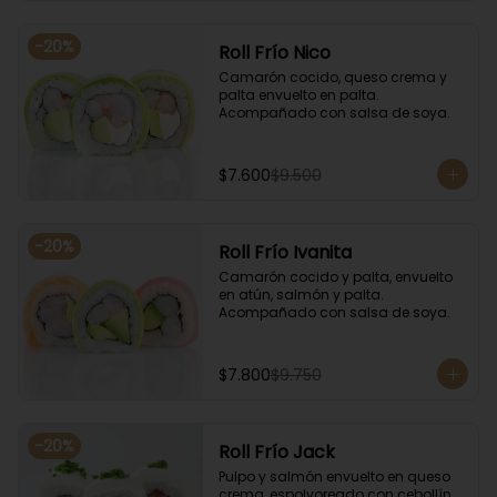
-
20
%
Roll Frío Nico
Camarón cocido, queso crema y 
palta envuelto en palta. 
Acompañado con salsa de soya.
$7.600
$9.500
-
20
%
Roll Frío Ivanita
Camarón cocido y palta, envuelto 
en atún, salmón y palta. 
Acompañado con salsa de soya.
$7.800
$9.750
-
20
%
Roll Frío Jack
Pulpo y salmón envuelto en queso 
crema, espolvoreado con cebollín. 