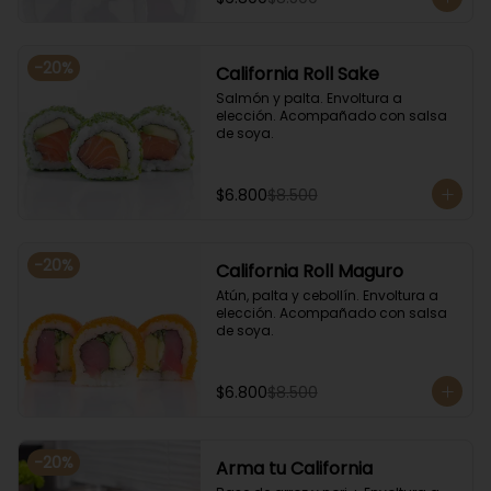
-
20
%
California Roll Sake
Salmón y palta. Envoltura a 
elección. Acompañado con salsa 
de soya.
$6.800
$8.500
-
20
%
California Roll Maguro
Atún, palta y cebollín. Envoltura a 
elección. Acompañado con salsa 
de soya.
$6.800
$8.500
-
20
%
Arma tu California