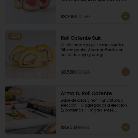
salsa kampay. Acompañado con 
salsa de soya y unagi.
$8.200
$10.250
-
20
%
Roll Caliente Suki
Ostión crudo y queso mozzarella, 
frito en panko. Acompañado con 
salsa de soya y unagi.
$8.500
$10.625
-
20
%
Arma tu Roll Caliente
Base de arroz y nori + Envoltura a 
elección + 3 agregados a elección 
(2 proteínas + 1 Ingrediente). 
Acompañado con salsa de soya y 
unagi.
$8.800
$11.000