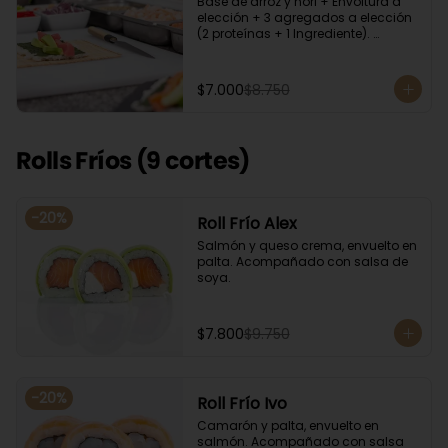
Base de arroz y nori + Envoltura a 
elección + 3 agregados a elección 
(2 proteínas + 1 Ingrediente). 
Acompañado con salsa de soya.
$7.000
$8.750
Rolls Fríos (9 cortes)
-
20
%
Roll Frío Alex
Salmón y queso crema, envuelto en 
palta. Acompañado con salsa de 
soya.
$7.800
$9.750
-
20
%
Roll Frío Ivo
Camarón y palta, envuelto en 
salmón. Acompañado con salsa 