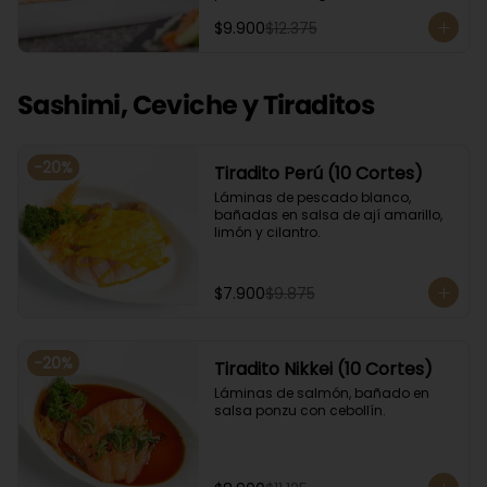
Acompañado con salsa de soya. 
$9.900
$12.375
Recomendamos incluir en el relleno 
palta y/o queso crema para que el 
roll pueda compactar y ser firme.
Sashimi, Ceviche y Tiraditos
-
20
%
Tiradito Perú (10 Cortes)
Láminas de pescado blanco, 
bañadas en salsa de ají amarillo, 
limón y cilantro.
$7.900
$9.875
-
20
%
Tiradito Nikkei (10 Cortes)
Láminas de salmón, bañado en 
salsa ponzu con cebollín.