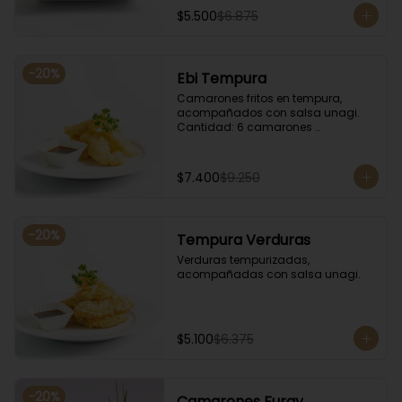
$5.500
$6.875
-
20
%
Ebi Tempura
Camarones fritos en tempura, 
acompañados con salsa unagi. 
Cantidad: 6 camarones 
aproximadamente.
$7.400
$9.250
-
20
%
Tempura Verduras
Verduras tempurizadas, 
acompañadas con salsa unagi.
$5.100
$6.375
-
20
%
Camarones Furay