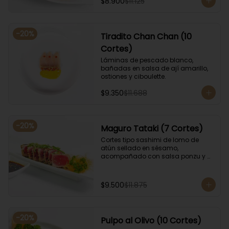
$8.900
$11.125
-
20
%
Tiradito Chan Chan (10
Cortes)
Láminas de pescado blanco, 
bañadas en salsa de ají amarillo, 
ostiones y ciboulette.
$9.350
$11.688
-
20
%
Maguro Tataki (7 Cortes)
Cortes tipo sashimi de lomo de 
atún sellado en sésamo, 
acompañado con salsa ponzu y 
coronado con cebollín.
$9.500
$11.875
-
20
%
Pulpo al Olivo (10 Cortes)