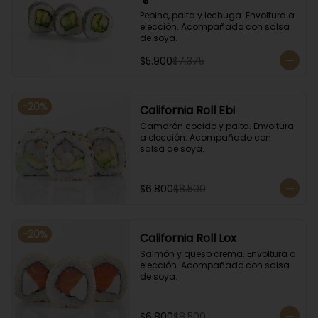
Pepino, palta y lechuga. Envoltura a 
elección. Acompañado con salsa 
de soya.
$5.900
$7.375
-
20
%
California Roll Ebi
Camarón cocido y palta. Envoltura 
a elección. Acompañado con 
salsa de soya.
$6.800
$8.500
-
20
%
California Roll Lox
Salmón y queso crema. Envoltura a 
elección. Acompañado con salsa 
de soya.
$6.800
$8.500