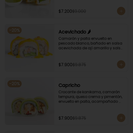
albahaca.
$7.200
$9.000
-
20
%
Acevichado 🌶️
Camarón y palta envuelto en 
pescado blanco, bañado en salsa 
acevichada de ají amarillo y salsa 
de rocoto.
$7.900
$9.875
-
20
%
Capricho
Crocante de kanikama, camarón 
tempura, queso crema y pimentón, 
envuelto en palta, acompañado 
con salsa unagi y soya.
$7.900
$9.875