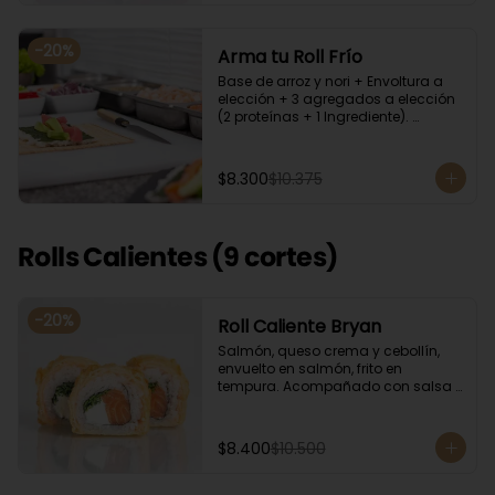
-
20
%
Arma tu Roll Frío
Base de arroz y nori + Envoltura a 
elección + 3 agregados a elección 
(2 proteínas + 1 Ingrediente). 
Acompañado con salsa de soya.
$8.300
$10.375
Rolls Calientes (9 cortes)
-
20
%
Roll Caliente Bryan
Salmón, queso crema y cebollín, 
envuelto en salmón, frito en 
tempura. Acompañado con salsa 
de soya y unagi.
$8.400
$10.500