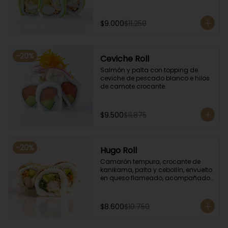
$9.000
$11.250
-
20
%
Ceviche Roll
Salmón y palta con topping de 
ceviche de pescado blanco e hilos 
de camote crocante.
$9.500
$11.875
-
20
%
Hugo Roll
Camarón tempura, crocante de 
kanikama, palta y cebollín, envuelto 
en queso flameado, acompañado 
con salsa unagi.
$8.600
$10.750