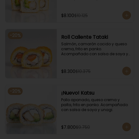
salsa de soya y unagi.
$8.100
$10.125
-
20
%
Roll Caliente Tataki
Salmón, camarón cocido y queso 
crema, frito en panko. 
Acompañado con salsa de soya y 
unagi.
$8.300
$10.375
-
20
%
¡Nuevo! Katsu
Pollo apanado, queso crema y 
palta, frito en panko. Acompañado 
con salsa de soya y unagi.
$7.800
$9.750