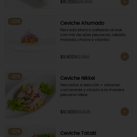
$16.000
$20.000
-
20
%
Ceviche Ahumado
Pescado blanco salteado al wok 
con mix de ajíes peruanos, cebolla 
morada, choclo y cilantro.
$9.800
$12.250
-
20
%
Ceviche Nikkei
Pescados a elección + ostiones, 
camarones y choclo a la manera 
peruana nikkei.
$10.900
$13.625
-
20
%
Ceviche Tataki