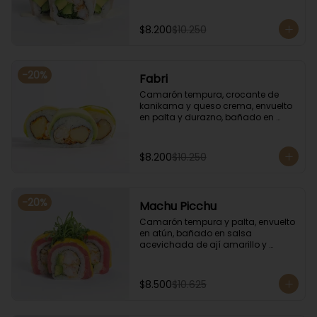
coronado con cilantro.
$8.200
$10.250
-
20
%
Fabri
Camarón tempura, crocante de 
kanikama y queso crema, envuelto 
en palta y durazno, bañado en 
salsa de maracuyá.
$8.200
$10.250
-
20
%
Machu Picchu
Camarón tempura y palta, envuelto 
en atún, bañado en salsa 
acevichada de ají amarillo y 
coronado con cebollín.
$8.500
$10.625