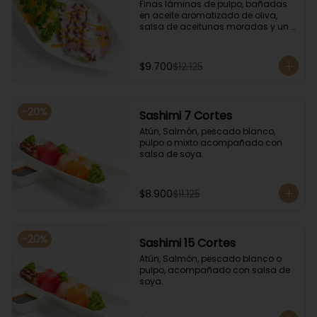
Finas láminas de pulpo, bañadas 
en aceite aromatizado de oliva, 
salsa de aceitunas moradas y un 
toque de salsa de rocoto rojo.
$9.700
$12.125
-
20
%
Sashimi 7 Cortes
Atún, Salmón, pescado blanco, 
pulpo o mixto acompañado con 
salsa de soya.
$8.900
$11.125
-
20
%
Sashimi 15 Cortes
Atún, Salmón, pescado blanco o 
pulpo, acompañado con salsa de 
soya.