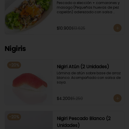
Pescado a elección + camarones y 
masago (Pequeñas huevas de pez 
capelán) aderezado con salsa 
ponzu.
$10.900
$13.625
Nigiris
-
20
%
Nigiri Atún (2 Unidades)
Lámina de atún sobre base de arroz 
blanco. Acompañado con salsa de 
soya.
$4.200
$5.250
-
20
%
Nigiri Pescado Blanco (2
Unidades)