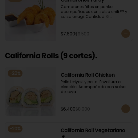
Camarones fritos en panko 
acompañados con salsa chili ?? y 
salsa unagi. Cantidad: 6 
camarones aproximadamente.
$7.600
$9.500
California Rolls (9 cortes).
-
20
%
California Roll Chicken
Pollo teriyaki y palta. Envoltura a 
elección. Acompañado con salsa 
de soya.
$6.400
$8.000
-
20
%
California Roll Vegetariano
🥬