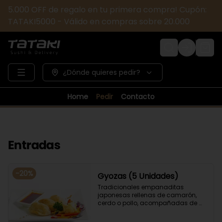
5.000 OFF de regalo en tu primera compra! Cupón:
TATAKI5000 - Válido en compras sobre 20.000
Login
¿Dónde quieres pedir?
Home
Pedir
Contacto
Entradas
-
20
%
Gyozas (5 Unidades)
Tradicionales empanaditas 
japonesas rellenas de camarón, 
cerdo o pollo, acompañadas de 
verduras salteadas y salsa ponzu .