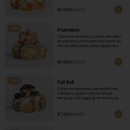
especial.
$9.900
$12.375
-
20
%
Francisco
Camarón tempura y palta, envuelto 
en sésamo, coronado con tartar de 
mix de pescados, salsa especial y 
cebollín.
$9.900
$12.375
-
20
%
Full Roll
Calamar apanado, pimentón rojo, 
cebollín y queso crema, frito en 
tempura con topping de mariscos 
flameados.
$7.900
$9.875