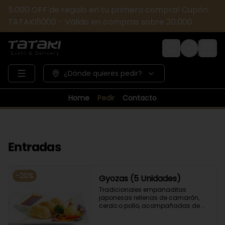
5.000 OFF de regalo en tu primera compra! Cupón:
TATAKI5000 - Válido en compras sobre 20.000
Login
¿Dónde quieres pedir?
Home
Pedir
Contacto
Entradas
-
20
%
Gyozas (5 Unidades)
Tradicionales empanaditas 
japonesas rellenas de camarón, 
cerdo o pollo, acompañadas de 
verduras salteadas y salsa ponzu .