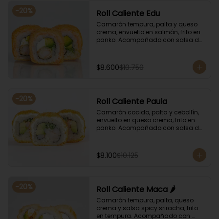
-
20
%
Roll Caliente Edu
Camarón tempura, palta y queso 
crema, envuelto en salmón, frito en 
panko. Acompañado con salsa de 
soya y unagi.
$8.600
$10.750
-
20
%
Roll Caliente Paula
Camarón cocido, palta y cebollín, 
envuelto en queso crema, frito en 
panko. Acompañado con salsa de 
soya y unagi.
$8.100
$10.125
-
20
%
Roll Caliente Maca 🌶️
Camarón tempura, palta, queso 
crema y salsa spicy sriracha, frito 
en tempura. Acompañado con 