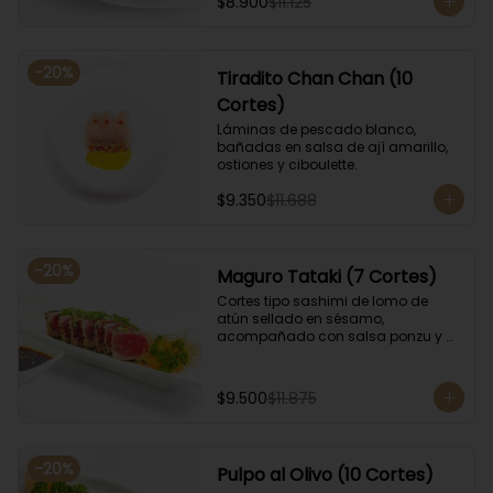
$8.900
$11.125
-
20
%
Tiradito Chan Chan (10
Cortes)
Láminas de pescado blanco, 
bañadas en salsa de ají amarillo, 
ostiones y ciboulette.
$9.350
$11.688
-
20
%
Maguro Tataki (7 Cortes)
Cortes tipo sashimi de lomo de 
atún sellado en sésamo, 
acompañado con salsa ponzu y 
coronado con cebollín.
$9.500
$11.875
-
20
%
Pulpo al Olivo (10 Cortes)