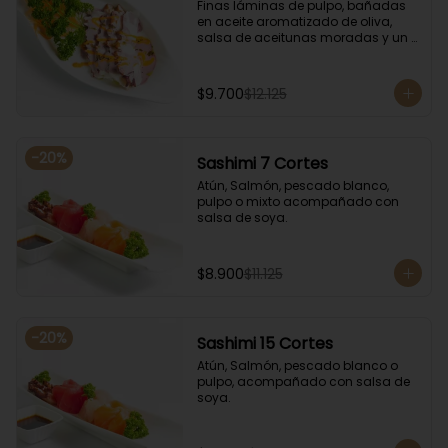
Finas láminas de pulpo, bañadas 
en aceite aromatizado de oliva, 
salsa de aceitunas moradas y un 
toque de salsa de rocoto rojo.
$9.700
$12.125
-
20
%
Sashimi 7 Cortes
Atún, Salmón, pescado blanco, 
pulpo o mixto acompañado con 
salsa de soya.
$8.900
$11.125
-
20
%
Sashimi 15 Cortes
Atún, Salmón, pescado blanco o 
pulpo, acompañado con salsa de 
soya.