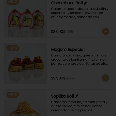
-
20
%
Chimichurri Roll 🌶️
Calamar apanado, palta, cebollín y 
salsa spicy sriracha, envuelto en 
atún flameado, bañando con 
chimichurri y salsa unagi.
$8.900
$11.125
-
20
%
Maguro Especial
Camarón tempura, queso crema y 
crocante de kanikama, frito en nori 
panko, coronado con tartar de atún 
y toques de salsa acevichada de 
ají amarillo y unagi.
$9.900
$12.375
-
20
%
Sopilka Roll 🌶️
Camarón tempura, salmón, palta y 
queso crema, frito en nori panko, 
coronado con topping de 
kanikama crocante y salsa spicy 