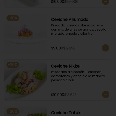
$16.000
$20.000
-
20
%
Ceviche Ahumado
Pescado blanco salteado al wok 
con mix de ajíes peruanos, cebolla 
morada, choclo y cilantro.
$9.800
$12.250
-
20
%
Ceviche Nikkei
Pescados a elección + ostiones, 
camarones y choclo a la manera 
peruana nikkei.
$10.900
$13.625
-
20
%
Ceviche Tataki