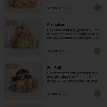
especial.
$9.900
$12.375
-
20
%
Francisco
Camarón tempura y palta, envuelto 
en sésamo, coronado con tartar de 
mix de pescados, salsa especial y 
cebollín.
$9.900
$12.375
-
20
%
Full Roll
Calamar apanado, pimentón rojo, 
cebollín y queso crema, frito en 
tempura con topping de mariscos 
flameados.
$7.900
$9.875