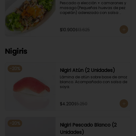
Pescado a elección + camarones y 
masago (Pequeñas huevas de pez 
capelán) aderezado con salsa 
ponzu.
$10.900
$13.625
Nigiris
-
20
%
Nigiri Atún (2 Unidades)
Lámina de atún sobre base de arroz 
blanco. Acompañado con salsa de 
soya.
$4.200
$5.250
-
20
%
Nigiri Pescado Blanco (2
Unidades)