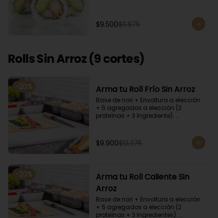
cilantro, quinoa y ciboulette, con  
salsa  de aceitunas moradas.
$9.500
$11.875
Rolls Sin Arroz (9 cortes)
-
20
%
Arma tu Roll Frío Sin Arroz
Base de nori + Envoltura a elección 
+ 5 agregados a elección (2 
proteínas + 3 Ingrediente). 
Acompañado con salsa de soya y 
unagi. Recomendamos incluir en el 
relleno palta y/o queso crema para 
$9.900
$12.375
que el roll pueda compactar y ser 
firme.
-
20
%
Arma tu Roll Caliente Sin
Arroz
Base de nori + Envoltura a elección 
+ 5 agregados a elección (2 
proteínas + 3 Ingredientes). 