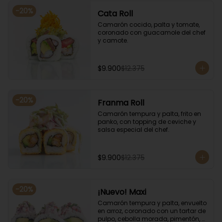
-
20
%
Cata Roll
Camarón cocido, palta y tomate, 
coronado con guacamole del chef 
y camote.
$9.900
$12.375
-
20
%
Franma Roll
Camarón tempura y palta, frito en 
panko, con topping de ceviche y 
salsa especial del chef.
$9.900
$12.375
-
20
%
¡Nuevo! Maxi
Camarón tempura y palta, envuelto 
en arroz, coronado con un tartar de 
pulpo, cebolla morada, pimentón, 