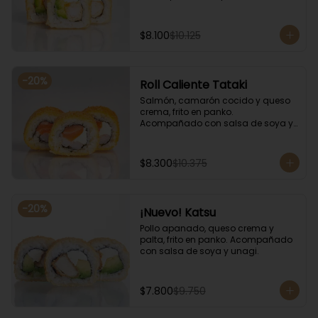
salsa de soya y unagi.
$8.100
$10.125
-
20
%
Roll Caliente Tataki
Salmón, camarón cocido y queso 
crema, frito en panko. 
Acompañado con salsa de soya y 
unagi.
$8.300
$10.375
-
20
%
¡Nuevo! Katsu
Pollo apanado, queso crema y 
palta, frito en panko. Acompañado 
con salsa de soya y unagi.
$7.800
$9.750