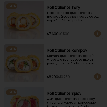
-
20
%
Roll Caliente Tory
Pollo apanado, queso crema y 
masago (Pequeñas huevas de pez 
capelán), frito en panko. 
Acompañado con salsa de soya y 
unagi.
$7.600
$9.500
-
20
%
Roll Caliente Kampay
Salmón, queso crema y cebollín, 
envuelto en panqueque, frito en 
panko, acompañado con salsa 
kampay. Acompañado con salsa 
de soya y unagi.
$8.200
$10.250
-
20
%
Roll Caliente Spicy
Atún, queso crema y salsa spicy 
sriracha, envuelto en panqueque, 
frito en panko acompañado con 