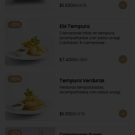
$5.500
$6.875
-
20
%
Ebi Tempura
Camarones fritos en tempura, 
acompañados con salsa unagi. 
Cantidad: 6 camarones 
aproximadamente.
$7.400
$9.250
-
20
%
Tempura Verduras
Verduras tempurizadas, 
acompañadas con salsa unagi.
$5.100
$6.375
-
20
%
Camarones Furay