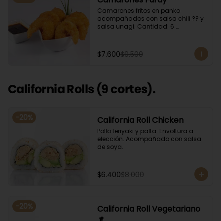
Camarones fritos en panko 
acompañados con salsa chili ?? y 
salsa unagi. Cantidad: 6 
camarones aproximadamente.
$7.600
$9.500
California Rolls (9 cortes).
-
20
%
California Roll Chicken
Pollo teriyaki y palta. Envoltura a 
elección. Acompañado con salsa 
de soya.
$6.400
$8.000
-
20
%
California Roll Vegetariano
🥬