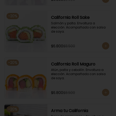
-
20
%
California Roll Sake
Salmón y palta. Envoltura a 
elección. Acompañado con salsa 
de soya.
$6.800
$8.500
-
20
%
California Roll Maguro
Atún, palta y cebollín. Envoltura a 
elección. Acompañado con salsa 
de soya.
$6.800
$8.500
-
20
%
Arma tu California