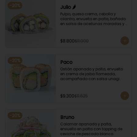
-
20
%
Julio 🌶️
Pulpo, queso crema, cebolla y 
cilantro, envuelto en palta, bañado 
en salsa de aceitunas moradas y 
salsa de rocoto.
$8.800
$11.000
-
20
%
Paco
Ostión apanado y palta, envuelto 
en crema de jaiba flameada, 
acompañado con salsa unagi.
$9.300
$11.625
-
20
%
Bruno
Calamar apanado y palta, 
envuelto en palta con topping de 
ceviche de pescado blanco.