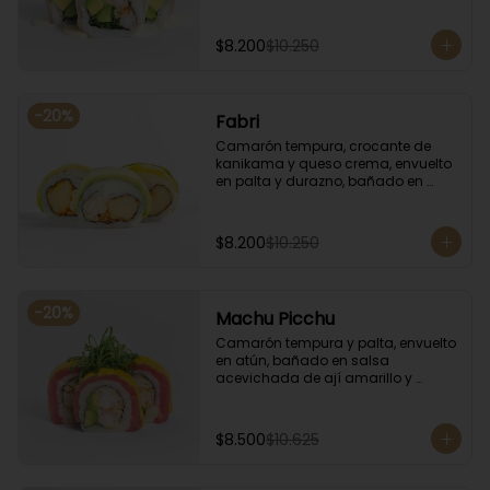
coronado con cilantro.
$8.200
$10.250
-
20
%
Fabri
Camarón tempura, crocante de 
kanikama y queso crema, envuelto 
en palta y durazno, bañado en 
salsa de maracuyá.
$8.200
$10.250
-
20
%
Machu Picchu
Camarón tempura y palta, envuelto 
en atún, bañado en salsa 
acevichada de ají amarillo y 
coronado con cebollín.
$8.500
$10.625