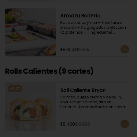
-
20
%
Arma tu Roll Frío
Base de arroz y nori + Envoltura a 
elección + 3 agregados a elección 
(2 proteínas + 1 Ingrediente). 
Acompañado con salsa de soya.
$8.300
$10.375
Rolls Calientes (9 cortes)
-
20
%
Roll Caliente Bryan
Salmón, queso crema y cebollín, 
envuelto en salmón, frito en 
tempura. Acompañado con salsa 
de soya y unagi.
$8.400
$10.500