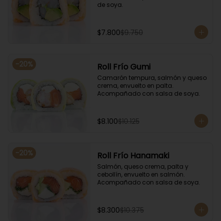
de soya.
$7.800
$9.750
-
20
%
Roll Frío Gumi
Camarón tempura, salmón y queso 
crema, envuelto en palta. 
Acompañado con salsa de soya.
$8.100
$10.125
-
20
%
Roll Frío Hanamaki
Salmón, queso crema, palta y 
cebollín, envuelto en salmón. 
Acompañado con salsa de soya.
$8.300
$10.375