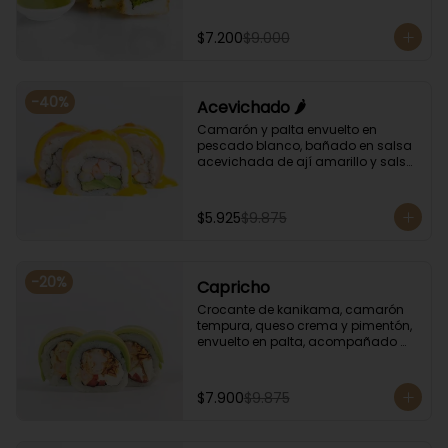
albahaca.
$7.200
$9.000
-
40
%
Acevichado 🌶️
Camarón y palta envuelto en 
pescado blanco, bañado en salsa 
acevichada de ají amarillo y salsa 
de rocoto.
$5.925
$9.875
-
20
%
Capricho
Crocante de kanikama, camarón 
tempura, queso crema y pimentón, 
envuelto en palta, acompañado 
con salsa unagi y soya.
$7.900
$9.875