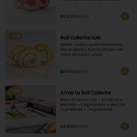
salsa kampay. Acompañado con 
salsa de soya y unagi.
$8.200
$10.250
-
20
%
Roll Caliente Suki
Ostión crudo y queso mozzarella, 
frito en panko. Acompañado con 
salsa de soya y unagi.
$8.500
$10.625
-
20
%
Arma tu Roll Caliente
Base de arroz y nori + Envoltura a 
elección + 3 agregados a elección 
(2 proteínas + 1 Ingrediente). 
Acompañado con salsa de soya y 
unagi.
$8.800
$11.000