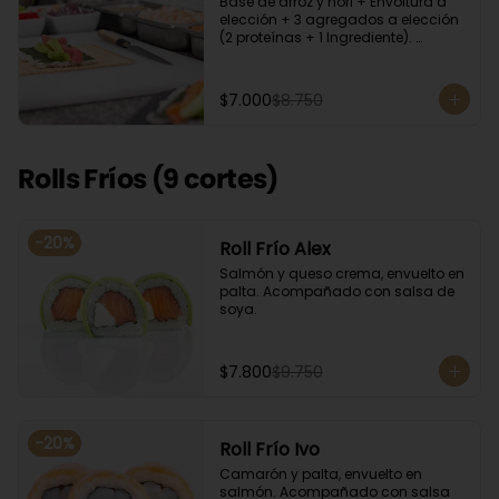
Base de arroz y nori + Envoltura a 
elección + 3 agregados a elección 
(2 proteínas + 1 Ingrediente). 
Acompañado con salsa de soya.
$7.000
$8.750
Rolls Fríos (9 cortes)
-
20
%
Roll Frío Alex
Salmón y queso crema, envuelto en 
palta. Acompañado con salsa de 
soya.
$7.800
$9.750
-
20
%
Roll Frío Ivo
Camarón y palta, envuelto en 
salmón. Acompañado con salsa 