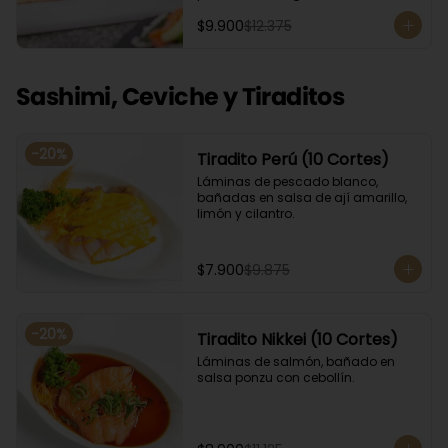
Acompañado con salsa de soya. 
$9.900
$12.375
Recomendamos incluir en el relleno 
palta y/o queso crema para que el 
roll pueda compactar y ser firme.
Sashimi, Ceviche y Tiraditos
-
20
%
Tiradito Perú (10 Cortes)
Láminas de pescado blanco, 
bañadas en salsa de ají amarillo, 
limón y cilantro.
$7.900
$9.875
-
20
%
Tiradito Nikkei (10 Cortes)
Láminas de salmón, bañado en 
salsa ponzu con cebollín.