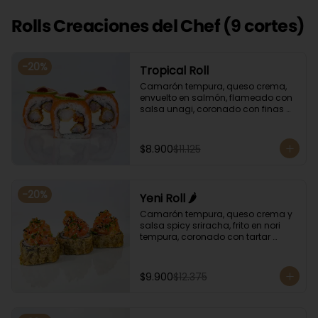
Rolls Creaciones del Chef (9 cortes)
-
20
%
Tropical Roll
Camarón tempura, queso crema, 
envuelto en salmón, flameado con 
salsa unagi, coronado con finas 
rodajas de limón.
$8.900
$11.125
-
20
%
Yeni Roll 🌶️
Camarón tempura, queso crema y 
salsa spicy sriracha, frito en nori 
tempura, coronado con tartar 
salmón, ciboulette y sésamo. 
Bañado con salsa unagui.
$9.900
$12.375