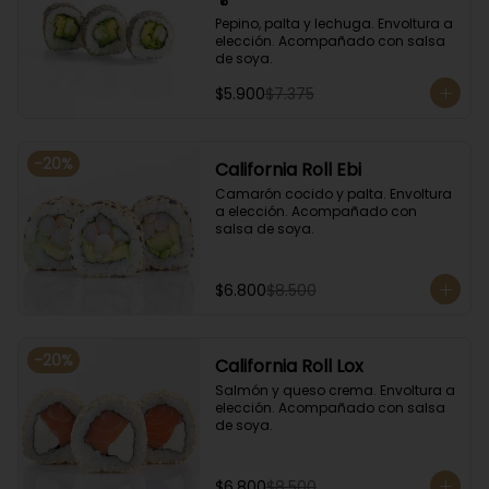
Pepino, palta y lechuga. Envoltura a 
elección. Acompañado con salsa 
de soya.
$5.900
$7.375
-
20
%
California Roll Ebi
Camarón cocido y palta. Envoltura 
a elección. Acompañado con 
salsa de soya.
$6.800
$8.500
-
20
%
California Roll Lox
Salmón y queso crema. Envoltura a 
elección. Acompañado con salsa 
de soya.
$6.800
$8.500