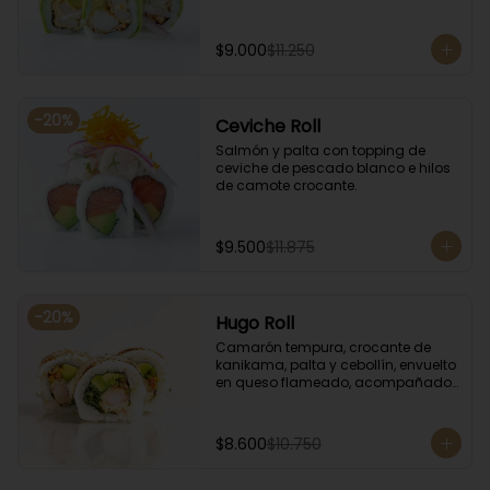
$9.000
$11.250
-
20
%
Ceviche Roll
Salmón y palta con topping de 
ceviche de pescado blanco e hilos 
de camote crocante.
$9.500
$11.875
-
20
%
Hugo Roll
Camarón tempura, crocante de 
kanikama, palta y cebollín, envuelto 
en queso flameado, acompañado 
con salsa unagi.
$8.600
$10.750