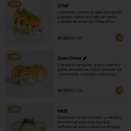
-
20
%
Chef
Camarón cocido al ajillo, pimentón 
y queso crema envuelto en palta 
cubierto en masago (Pequeñas 
huevas de pez capelán) y cebollín
$8.900
$11.125
-
20
%
Don Omar 🌶️
Camarón tempura, queso crema y 
palta, envuelto en crispy picante de 
camarones, masago, sriracha y 
sésamo.
$8.900
$11.125
-
20
%
Mati
Camarón tempura, palta y cebollín, 
envuelto en pescado blanco, 
bañado en salsa de leche de tigre, 