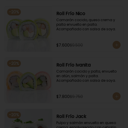
-
20
%
Roll Frío Nico
Camarón cocido, queso crema y 
palta envuelto en palta. 
Acompañado con salsa de soya.
$7.600
$9.500
-
20
%
Roll Frío Ivanita
Camarón cocido y palta, envuelto 
en atún, salmón y palta. 
Acompañado con salsa de soya.
$7.800
$9.750
-
20
%
Roll Frío Jack
Pulpo y salmón envuelto en queso 
crema, espolvoreado con cebollín. 