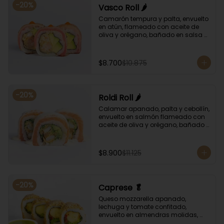
-
20
%
Vasco Roll 🌶️
Camarón tempura y palta, envuelto 
en atún, flameado con aceite de 
oliva y orégano, bañado en salsa 
unagi y puntos de salsa de rocoto.
$8.700
$10.875
-
20
%
Roldi Roll 🌶️
Calamar apanado, palta y cebollín, 
envuelto en salmón flameado con 
aceite de oliva y orégano, bañado 
en salsa de leche de tigre y salsa 
de rocoto.
$8.900
$11.125
-
20
%
Caprese 🥬
Queso mozzarella apanado, 
lechuga y tomate confitado, 
envuelto en almendras molidas, 
acompañado con salsa de 