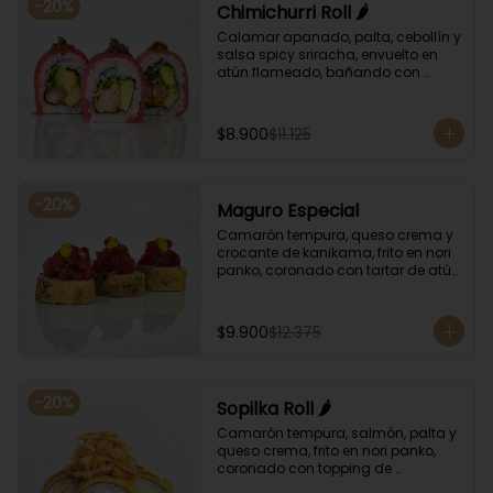
-
20
%
Chimichurri Roll 🌶️
Calamar apanado, palta, cebollín y 
salsa spicy sriracha, envuelto en 
atún flameado, bañando con 
chimichurri y salsa unagi.
$8.900
$11.125
-
20
%
Maguro Especial
Camarón tempura, queso crema y 
crocante de kanikama, frito en nori 
panko, coronado con tartar de atún 
y toques de salsa acevichada de 
ají amarillo y unagi.
$9.900
$12.375
-
20
%
Sopilka Roll 🌶️
Camarón tempura, salmón, palta y 
queso crema, frito en nori panko, 
coronado con topping de 
kanikama crocante y salsa spicy 