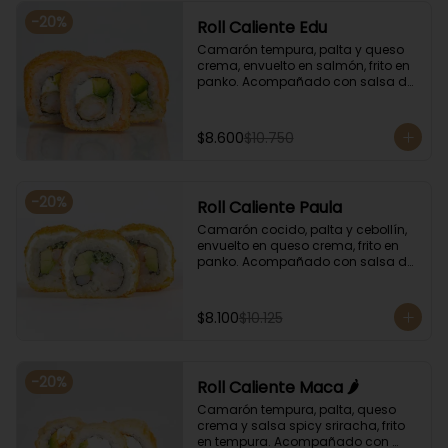
-
20
%
Roll Caliente Edu
Camarón tempura, palta y queso 
crema, envuelto en salmón, frito en 
panko. Acompañado con salsa de 
soya y unagi.
$8.600
$10.750
-
20
%
Roll Caliente Paula
Camarón cocido, palta y cebollín, 
envuelto en queso crema, frito en 
panko. Acompañado con salsa de 
soya y unagi.
$8.100
$10.125
-
20
%
Roll Caliente Maca 🌶️
Camarón tempura, palta, queso 
crema y salsa spicy sriracha, frito 
en tempura. Acompañado con 