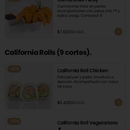
Camarones fritos en panko 
acompañados con salsa chili ?? y 
salsa unagi. Cantidad: 6 
camarones aproximadamente.
$7.600
$9.500
California Rolls (9 cortes).
-
20
%
California Roll Chicken
Pollo teriyaki y palta. Envoltura a 
elección. Acompañado con salsa 
de soya.
$6.400
$8.000
-
20
%
California Roll Vegetariano
🥬