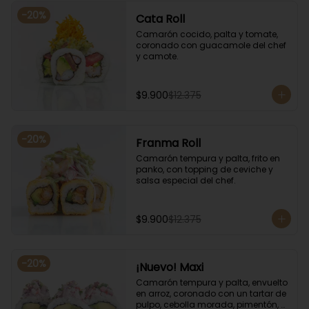
-
20
%
Cata Roll
Camarón cocido, palta y tomate, 
coronado con guacamole del chef 
y camote.
$9.900
$12.375
-
20
%
Franma Roll
Camarón tempura y palta, frito en 
panko, con topping de ceviche y 
salsa especial del chef.
$9.900
$12.375
-
20
%
¡Nuevo! Maxi
Camarón tempura y palta, envuelto 
en arroz, coronado con un tartar de 
pulpo, cebolla morada, pimentón, 