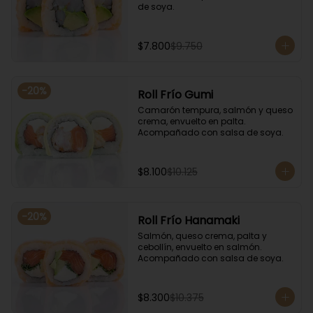
de soya.
$7.800
$9.750
-
20
%
Roll Frío Gumi
Camarón tempura, salmón y queso 
crema, envuelto en palta. 
Acompañado con salsa de soya.
$8.100
$10.125
-
20
%
Roll Frío Hanamaki
Salmón, queso crema, palta y 
cebollín, envuelto en salmón. 
Acompañado con salsa de soya.
$8.300
$10.375