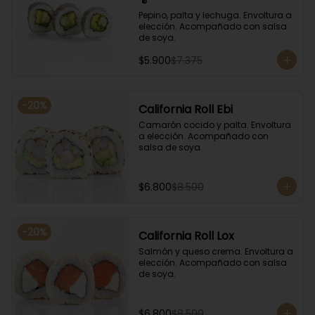
Pepino, palta y lechuga. Envoltura a 
elección. Acompañado con salsa 
de soya.
$5.900
$7.375
-
20
%
California Roll Ebi
Camarón cocido y palta. Envoltura 
a elección. Acompañado con 
salsa de soya.
$6.800
$8.500
-
20
%
California Roll Lox
Salmón y queso crema. Envoltura a 
elección. Acompañado con salsa 
de soya.
$6.800
$8.500