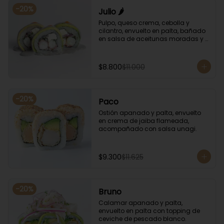
-
20
%
Julio 🌶️
Pulpo, queso crema, cebolla y 
cilantro, envuelto en palta, bañado 
en salsa de aceitunas moradas y 
salsa de rocoto.
$8.800
$11.000
-
20
%
Paco
Ostión apanado y palta, envuelto 
en crema de jaiba flameada, 
acompañado con salsa unagi.
$9.300
$11.625
-
20
%
Bruno
Calamar apanado y palta, 
envuelto en palta con topping de 
ceviche de pescado blanco.