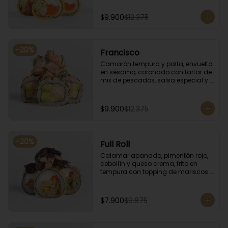
especial.
$9.900
$12.375
-
20
%
Francisco
Camarón tempura y palta, envuelto 
en sésamo, coronado con tartar de 
mix de pescados, salsa especial y 
cebollín.
$9.900
$12.375
-
20
%
Full Roll
Calamar apanado, pimentón rojo, 
cebollín y queso crema, frito en 
tempura con topping de mariscos 
flameados.
$7.900
$9.875