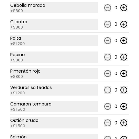
Lámina de Pescado Blanco sobre 
Cebolla morada
0
base de arroz blanco. 
+
$800
Acompañado con salsa de soya.
Cilantro
$4.200
$5.250
0
+
$800
Palta
0
-
20
%
+
$1.200
Nigiri Salmón (2 Unidades)
Lámina de salmón sobre base de 
Pepino
arroz blanco. Acompañado con 
0
+
$800
salsa de soya.
Pimentón rojo
0
+
$800
$4.200
$5.250
Verduras salteadas
0
+
$1.200
-
20
%
Nigiri Salmon Flameado (2
Camaron tempura
0
Unidades)
+
$1.500
Lámina de salmón flameado, sobre 
base de arroz blanco. 
Ostión crudo
0
Acompañado con salsa de soya.
+
$1.500
$4.800
$6.000
Salmón