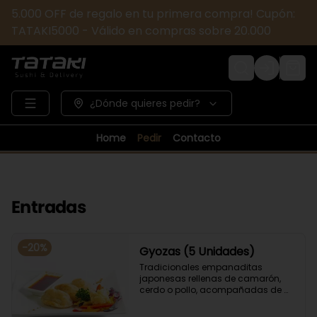
5.000 OFF de regalo en tu primera compra! Cupón:
TATAKI5000 - Válido en compras sobre 20.000
Login
¿Dónde quieres pedir?
Home
Pedir
Contacto
Entradas
-
20
%
Gyozas (5 Unidades)
Tradicionales empanaditas 
japonesas rellenas de camarón, 
cerdo o pollo, acompañadas de 
verduras salteadas y salsa ponzu .