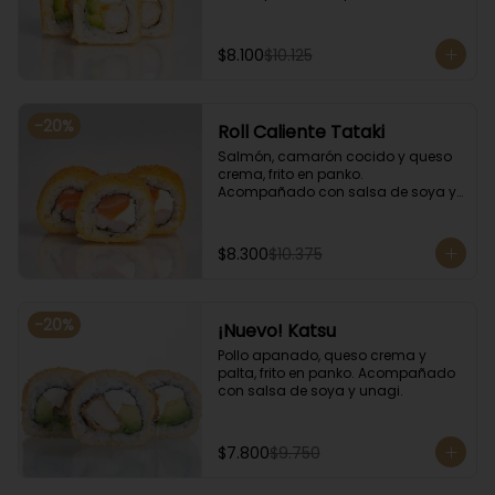
salsa de soya y unagi.
$8.100
$10.125
-
20
%
Roll Caliente Tataki
Salmón, camarón cocido y queso 
crema, frito en panko. 
Acompañado con salsa de soya y 
unagi.
$8.300
$10.375
-
20
%
¡Nuevo! Katsu
Pollo apanado, queso crema y 
palta, frito en panko. Acompañado 
con salsa de soya y unagi.
$7.800
$9.750