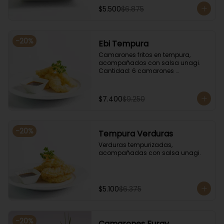
$5.500
$6.875
-
20
%
Ebi Tempura
Camarones fritos en tempura, 
acompañados con salsa unagi. 
Cantidad: 6 camarones 
aproximadamente.
$7.400
$9.250
-
20
%
Tempura Verduras
Verduras tempurizadas, 
acompañadas con salsa unagi.
$5.100
$6.375
-
20
%
Camarones Furay