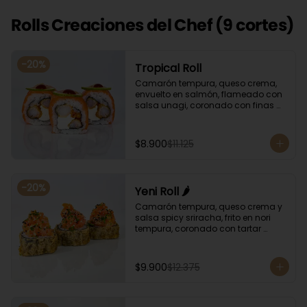
Rolls Creaciones del Chef (9 cortes)
-
20
%
Tropical Roll
Camarón tempura, queso crema, 
envuelto en salmón, flameado con 
salsa unagi, coronado con finas 
rodajas de limón.
$8.900
$11.125
-
20
%
Yeni Roll 🌶️
Camarón tempura, queso crema y 
salsa spicy sriracha, frito en nori 
tempura, coronado con tartar 
salmón, ciboulette y sésamo. 
Bañado con salsa unagui.
$9.900
$12.375