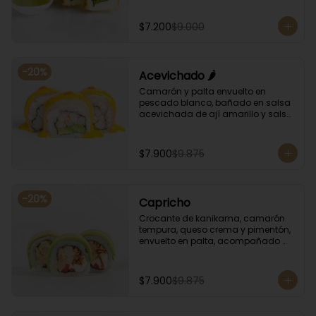
albahaca.
$7.200
$9.000
-
20
%
Acevichado 🌶️
Camarón y palta envuelto en 
pescado blanco, bañado en salsa 
acevichada de ají amarillo y salsa 
de rocoto.
$7.900
$9.875
-
20
%
Capricho
Crocante de kanikama, camarón 
tempura, queso crema y pimentón, 
envuelto en palta, acompañado 
con salsa unagi y soya.
$7.900
$9.875