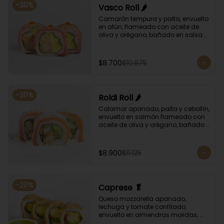
-
20
%
Vasco Roll 🌶️
Camarón tempura y palta, envuelto 
en atún, flameado con aceite de 
oliva y orégano, bañado en salsa 
unagi y puntos de salsa de rocoto.
$8.700
$10.875
-
20
%
Roldi Roll 🌶️
Calamar apanado, palta y cebollín, 
envuelto en salmón flameado con 
aceite de oliva y orégano, bañado 
en salsa de leche de tigre y salsa 
de rocoto.
$8.900
$11.125
-
20
%
Caprese 🥬
Queso mozzarella apanado, 
lechuga y tomate confitado, 
envuelto en almendras molidas, 
acompañado con salsa de 