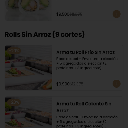
cilantro, quinoa y ciboulette, con  
salsa  de aceitunas moradas.
$9.500
$11.875
Rolls Sin Arroz (9 cortes)
-
20
%
Arma tu Roll Frío Sin Arroz
Base de nori + Envoltura a elección 
+ 5 agregados a elección (2 
proteínas + 3 Ingrediente). 
Acompañado con salsa de soya y 
unagi. Recomendamos incluir en el 
relleno palta y/o queso crema para 
$9.900
$12.375
que el roll pueda compactar y ser 
firme.
-
20
%
Arma tu Roll Caliente Sin
Arroz
Base de nori + Envoltura a elección 
+ 5 agregados a elección (2 
proteínas + 3 Ingredientes). 