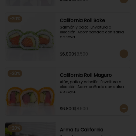
-
20
%
California Roll Sake
Salmón y palta. Envoltura a 
elección. Acompañado con salsa 
de soya.
$6.800
$8.500
-
20
%
California Roll Maguro
Atún, palta y cebollín. Envoltura a 
elección. Acompañado con salsa 
de soya.
$6.800
$8.500
-
20
%
Arma tu California