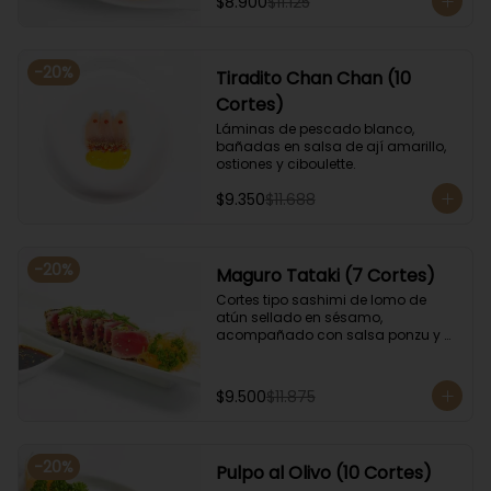
$8.900
$11.125
-
20
%
Tiradito Chan Chan (10
Cortes)
Láminas de pescado blanco, 
bañadas en salsa de ají amarillo, 
ostiones y ciboulette.
$9.350
$11.688
-
20
%
Maguro Tataki (7 Cortes)
Cortes tipo sashimi de lomo de 
atún sellado en sésamo, 
acompañado con salsa ponzu y 
coronado con cebollín.
$9.500
$11.875
-
20
%
Pulpo al Olivo (10 Cortes)