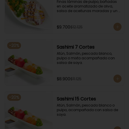
Finas láminas de pulpo, bañadas 
en aceite aromatizado de oliva, 
salsa de aceitunas moradas y un 
toque de salsa de rocoto rojo.
$9.700
$12.125
-
20
%
Sashimi 7 Cortes
Atún, Salmón, pescado blanco, 
pulpo o mixto acompañado con 
salsa de soya.
$8.900
$11.125
-
20
%
Sashimi 15 Cortes
Atún, Salmón, pescado blanco o 
pulpo, acompañado con salsa de 
soya.