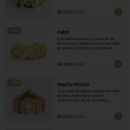
coronado con cilantro.
$8.200
$10.250
-
20
%
Fabri
Camarón tempura, crocante de 
kanikama y queso crema, envuelto 
en palta y durazno, bañado en 
salsa de maracuyá.
$8.200
$10.250
-
20
%
Machu Picchu
Camarón tempura y palta, envuelto 
en atún, bañado en salsa 
acevichada de ají amarillo y 
coronado con cebollín.
$8.500
$10.625