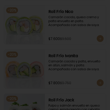
-
20
%
Roll Frío Nico
Camarón cocido, queso crema y 
palta envuelto en palta. 
Acompañado con salsa de soya.
$7.600
$9.500
-
20
%
Roll Frío Ivanita
Camarón cocido y palta, envuelto 
en atún, salmón y palta. 
Acompañado con salsa de soya.
$7.800
$9.750
-
20
%
Roll Frío Jack
Pulpo y salmón envuelto en queso 
crema, espolvoreado con cebollín. 