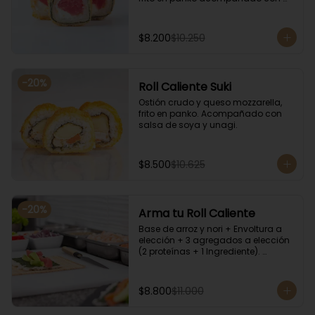
salsa kampay. Acompañado con 
salsa de soya y unagi.
$8.200
$10.250
-
20
%
Roll Caliente Suki
Ostión crudo y queso mozzarella, 
frito en panko. Acompañado con 
salsa de soya y unagi.
$8.500
$10.625
-
20
%
Arma tu Roll Caliente
Base de arroz y nori + Envoltura a 
elección + 3 agregados a elección 
(2 proteínas + 1 Ingrediente). 
Acompañado con salsa de soya y 
unagi.
$8.800
$11.000