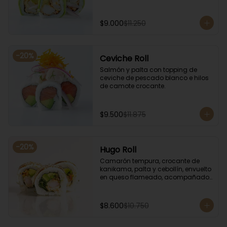
$9.000
$11.250
-
20
%
Ceviche Roll
Salmón y palta con topping de 
ceviche de pescado blanco e hilos 
de camote crocante.
$9.500
$11.875
-
20
%
Hugo Roll
Camarón tempura, crocante de 
kanikama, palta y cebollín, envuelto 
en queso flameado, acompañado 
con salsa unagi.
$8.600
$10.750