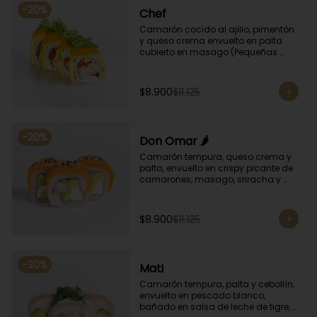
-
20
%
Chef
Camarón cocido al ajillo, pimentón 
y queso crema envuelto en palta 
cubierto en masago (Pequeñas 
huevas de pez capelán) y cebollín
$8.900
$11.125
-
20
%
Don Omar 🌶️
Camarón tempura, queso crema y 
palta, envuelto en crispy picante de 
camarones, masago, sriracha y 
sésamo.
$8.900
$11.125
-
20
%
Mati
Camarón tempura, palta y cebollín, 
envuelto en pescado blanco, 
bañado en salsa de leche de tigre, 