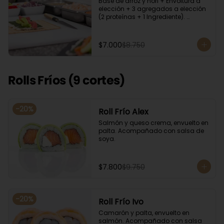
Base de arroz y nori + Envoltura a 
elección + 3 agregados a elección 
(2 proteínas + 1 Ingrediente). 
Acompañado con salsa de soya.
$7.000
$8.750
Rolls Fríos (9 cortes)
-
20
%
Roll Frío Alex
Salmón y queso crema, envuelto en 
palta. Acompañado con salsa de 
soya.
$7.800
$9.750
-
20
%
Roll Frío Ivo
Camarón y palta, envuelto en 
salmón. Acompañado con salsa 