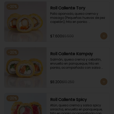
-
20
%
Roll Caliente Tory
Pollo apanado, queso crema y 
masago (Pequeñas huevas de pez 
capelán), frito en panko. 
Acompañado con salsa de soya y 
unagi.
$7.600
$9.500
-
20
%
Roll Caliente Kampay
Salmón, queso crema y cebollín, 
envuelto en panqueque, frito en 
panko, acompañado con salsa 
kampay. Acompañado con salsa 
de soya y unagi.
$8.200
$10.250
-
20
%
Roll Caliente Spicy
Atún, queso crema y salsa spicy 
sriracha, envuelto en panqueque, 
frito en panko acompañado con 