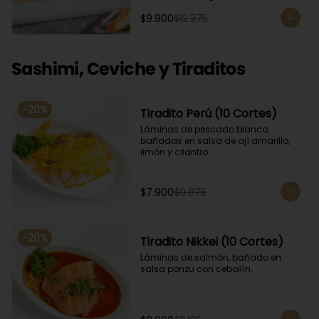
Acompañado con salsa de soya. 
$9.900
$12.375
Recomendamos incluir en el relleno 
palta y/o queso crema para que el 
roll pueda compactar y ser firme.
Sashimi, Ceviche y Tiraditos
-
20
%
Tiradito Perú (10 Cortes)
Láminas de pescado blanco, 
bañadas en salsa de ají amarillo, 
limón y cilantro.
$7.900
$9.875
-
20
%
Tiradito Nikkei (10 Cortes)
Láminas de salmón, bañado en 
salsa ponzu con cebollín.