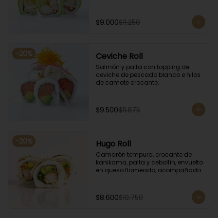
$9.000
$11.250
-
20
%
Ceviche Roll
Salmón y palta con topping de 
ceviche de pescado blanco e hilos 
de camote crocante.
$9.500
$11.875
-
20
%
Hugo Roll
Camarón tempura, crocante de 
kanikama, palta y cebollín, envuelto 
en queso flameado, acompañado 
con salsa unagi.
$8.600
$10.750