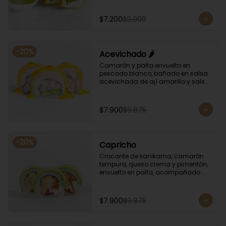
albahaca.
$7.200
$9.000
-
20
%
Acevichado 🌶️
Camarón y palta envuelto en 
pescado blanco, bañado en salsa 
acevichada de ají amarillo y salsa 
de rocoto.
$7.900
$9.875
-
20
%
Capricho
Crocante de kanikama, camarón 
tempura, queso crema y pimentón, 
envuelto en palta, acompañado 
con salsa unagi y soya.
$7.900
$9.875