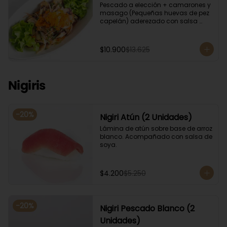
Pescado a elección + camarones y 
masago (Pequeñas huevas de pez 
capelán) aderezado con salsa 
ponzu.
$10.900
$13.625
Nigiris
-
20
%
Nigiri Atún (2 Unidades)
Lámina de atún sobre base de arroz 
blanco. Acompañado con salsa de 
soya.
$4.200
$5.250
-
20
%
Nigiri Pescado Blanco (2
Unidades)