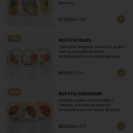
de soya.
$7.800
$9.750
-
20
%
Roll Frío Gumi
Camarón tempura, salmón y queso 
crema, envuelto en palta. 
Acompañado con salsa de soya.
$8.100
$10.125
-
20
%
Roll Frío Hanamaki
Salmón, queso crema, palta y 
cebollín, envuelto en salmón. 
Acompañado con salsa de soya.
$8.300
$10.375