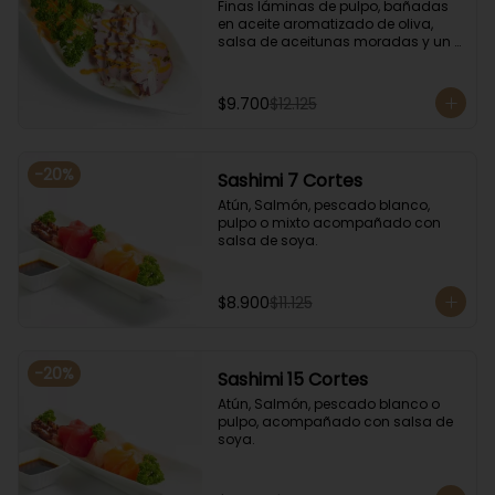
Finas láminas de pulpo, bañadas 
en aceite aromatizado de oliva, 
salsa de aceitunas moradas y un 
toque de salsa de rocoto rojo.
$9.700
$12.125
-
20
%
Sashimi 7 Cortes
Atún, Salmón, pescado blanco, 
pulpo o mixto acompañado con 
salsa de soya.
$8.900
$11.125
-
20
%
Sashimi 15 Cortes
Atún, Salmón, pescado blanco o 
pulpo, acompañado con salsa de 
soya.