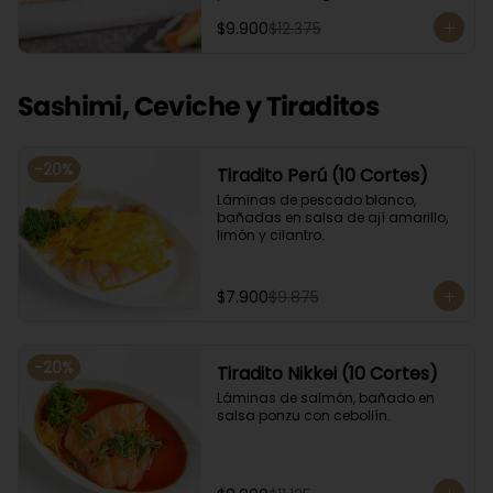
Acompañado con salsa de soya. 
$9.900
$12.375
Recomendamos incluir en el relleno 
palta y/o queso crema para que el 
roll pueda compactar y ser firme.
Sashimi, Ceviche y Tiraditos
-
20
%
Tiradito Perú (10 Cortes)
Láminas de pescado blanco, 
bañadas en salsa de ají amarillo, 
limón y cilantro.
$7.900
$9.875
-
20
%
Tiradito Nikkei (10 Cortes)
Láminas de salmón, bañado en 
salsa ponzu con cebollín.