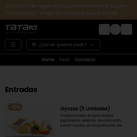
5.000 OFF de regalo en tu primera compra! Cupón:
TATAKI5000 - Válido en compras sobre 20.000
Login
¿Dónde quieres pedir?
Home
Pedir
Contacto
Entradas
-
20
%
Gyozas (5 Unidades)
Tradicionales empanaditas 
japonesas rellenas de camarón, 
cerdo o pollo, acompañadas de 
verduras salteadas y salsa ponzu .