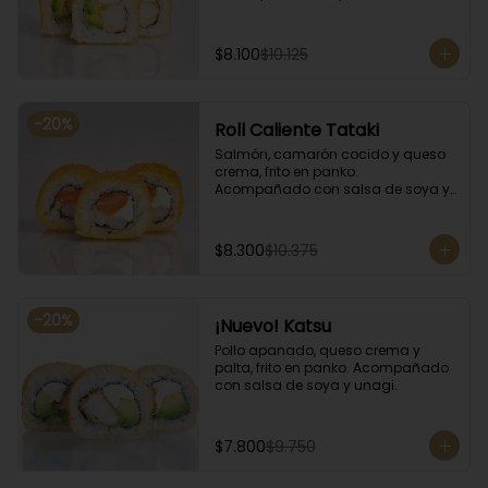
salsa de soya y unagi.
$8.100
$10.125
-
20
%
Roll Caliente Tataki
Salmón, camarón cocido y queso 
crema, frito en panko. 
Acompañado con salsa de soya y 
unagi.
$8.300
$10.375
-
20
%
¡Nuevo! Katsu
Pollo apanado, queso crema y 
palta, frito en panko. Acompañado 
con salsa de soya y unagi.
$7.800
$9.750