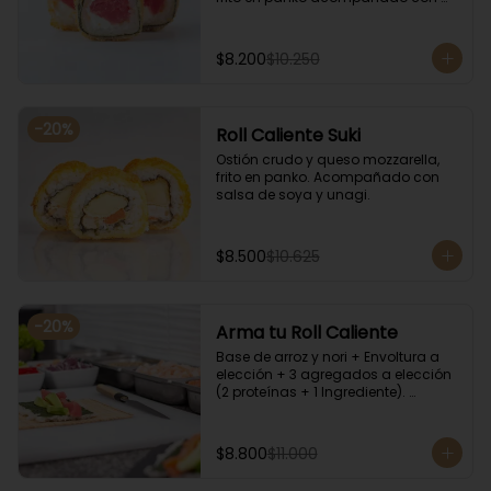
salsa kampay. Acompañado con 
salsa de soya y unagi.
$8.200
$10.250
-
20
%
Roll Caliente Suki
Ostión crudo y queso mozzarella, 
frito en panko. Acompañado con 
salsa de soya y unagi.
$8.500
$10.625
-
20
%
Arma tu Roll Caliente
Base de arroz y nori + Envoltura a 
elección + 3 agregados a elección 
(2 proteínas + 1 Ingrediente). 
Acompañado con salsa de soya y 
unagi.
$8.800
$11.000