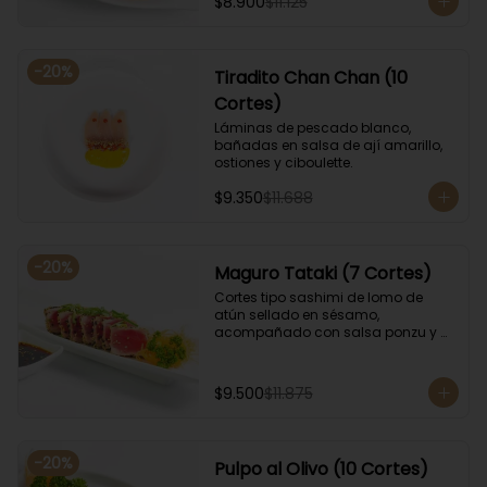
$8.900
$11.125
-
20
%
Tiradito Chan Chan (10
Cortes)
Láminas de pescado blanco, 
bañadas en salsa de ají amarillo, 
ostiones y ciboulette.
$9.350
$11.688
-
20
%
Maguro Tataki (7 Cortes)
Cortes tipo sashimi de lomo de 
atún sellado en sésamo, 
acompañado con salsa ponzu y 
coronado con cebollín.
$9.500
$11.875
-
20
%
Pulpo al Olivo (10 Cortes)