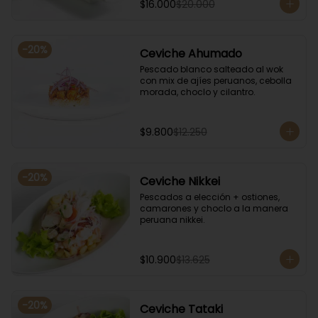
$16.000
$20.000
-
20
%
Ceviche Ahumado
Pescado blanco salteado al wok 
con mix de ajíes peruanos, cebolla 
morada, choclo y cilantro.
$9.800
$12.250
-
20
%
Ceviche Nikkei
Pescados a elección + ostiones, 
camarones y choclo a la manera 
peruana nikkei.
$10.900
$13.625
-
20
%
Ceviche Tataki