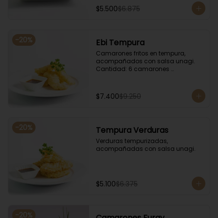
$5.500
$6.875
-
20
%
Ebi Tempura
Camarones fritos en tempura, 
acompañados con salsa unagi. 
Cantidad: 6 camarones 
aproximadamente.
$7.400
$9.250
-
20
%
Tempura Verduras
Verduras tempurizadas, 
acompañadas con salsa unagi.
$5.100
$6.375
-
20
%
Camarones Furay