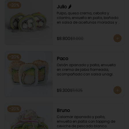
-
20
%
Julio 🌶️
Pulpo, queso crema, cebolla y 
cilantro, envuelto en palta, bañado 
en salsa de aceitunas moradas y 
salsa de rocoto.
$8.800
$11.000
-
20
%
Paco
Ostión apanado y palta, envuelto 
en crema de jaiba flameada, 
acompañado con salsa unagi.
$9.300
$11.625
-
20
%
Bruno
Calamar apanado y palta, 
envuelto en palta con topping de 
ceviche de pescado blanco.