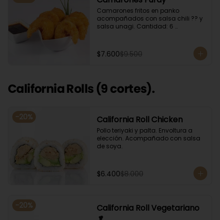
Camarones fritos en panko 
acompañados con salsa chili ?? y 
salsa unagi. Cantidad: 6 
camarones aproximadamente.
$7.600
$9.500
California Rolls (9 cortes).
-
20
%
California Roll Chicken
Pollo teriyaki y palta. Envoltura a 
elección. Acompañado con salsa 
de soya.
$6.400
$8.000
-
20
%
California Roll Vegetariano
🥬