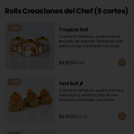
Rolls Creaciones del Chef (9 cortes)
-
20
%
Tropical Roll
Camarón tempura, queso crema, 
envuelto en salmón, flameado con 
salsa unagi, coronado con finas 
rodajas de limón.
$8.900
$11.125
-
20
%
Yeni Roll 🌶️
Camarón tempura, queso crema y 
salsa spicy sriracha, frito en nori 
tempura, coronado con tartar 
salmón, ciboulette y sésamo. 
Bañado con salsa unagui.
$9.900
$12.375