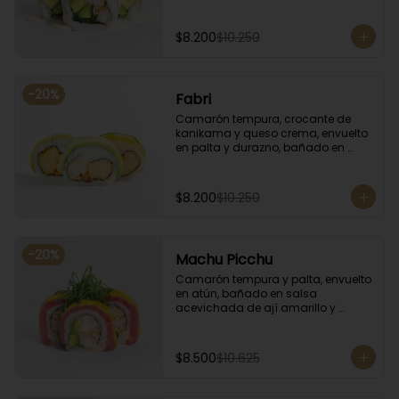
coronado con cilantro.
$8.200
$10.250
-
20
%
Fabri
Camarón tempura, crocante de 
kanikama y queso crema, envuelto 
en palta y durazno, bañado en 
salsa de maracuyá.
$8.200
$10.250
-
20
%
Machu Picchu
Camarón tempura y palta, envuelto 
en atún, bañado en salsa 
acevichada de ají amarillo y 
coronado con cebollín.
$8.500
$10.625