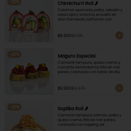
-
20
%
Chimichurri Roll 🌶️
Calamar apanado, palta, cebollín y 
salsa spicy sriracha, envuelto en 
atún flameado, bañando con 
chimichurri y salsa unagi.
$8.900
$11.125
-
20
%
Maguro Especial
Camarón tempura, queso crema y 
crocante de kanikama, frito en nori 
panko, coronado con tartar de atún 
y toques de salsa acevichada de 
ají amarillo y unagi.
$9.900
$12.375
-
20
%
Sopilka Roll 🌶️
Camarón tempura, salmón, palta y 
queso crema, frito en nori panko, 
coronado con topping de 
kanikama crocante y salsa spicy 