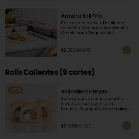
-
20
%
Arma tu Roll Frío
Base de arroz y nori + Envoltura a 
elección + 3 agregados a elección 
(2 proteínas + 1 Ingrediente). 
Acompañado con salsa de soya.
$8.300
$10.375
Rolls Calientes (9 cortes)
-
20
%
Roll Caliente Bryan
Salmón, queso crema y cebollín, 
envuelto en salmón, frito en 
tempura. Acompañado con salsa 
de soya y unagi.
$8.400
$10.500