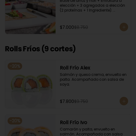
Base de arroz y nori + Envoltura a 
elección + 3 agregados a elección 
(2 proteínas + 1 Ingrediente). 
Acompañado con salsa de soya.
$7.000
$8.750
Rolls Fríos (9 cortes)
-
20
%
Roll Frío Alex
Salmón y queso crema, envuelto en 
palta. Acompañado con salsa de 
soya.
$7.800
$9.750
-
20
%
Roll Frío Ivo
Camarón y palta, envuelto en 
salmón. Acompañado con salsa 