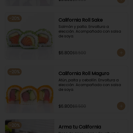
-
20
%
California Roll Sake
Salmón y palta. Envoltura a 
elección. Acompañado con salsa 
de soya.
$6.800
$8.500
-
20
%
California Roll Maguro
Atún, palta y cebollín. Envoltura a 
elección. Acompañado con salsa 
de soya.
$6.800
$8.500
-
20
%
Arma tu California