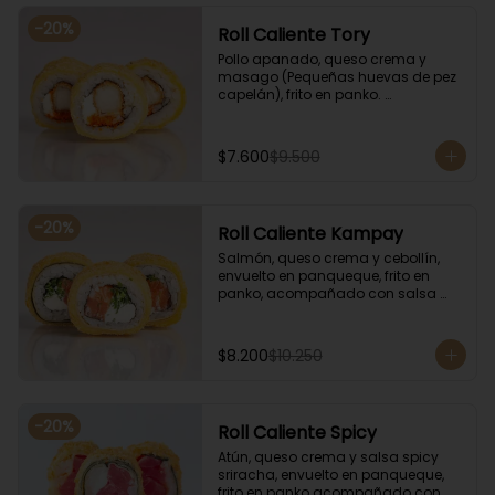
-
20
%
Roll Caliente Tory
Pollo apanado, queso crema y 
masago (Pequeñas huevas de pez 
capelán), frito en panko. 
Acompañado con salsa de soya y 
unagi.
$7.600
$9.500
-
20
%
Roll Caliente Kampay
Salmón, queso crema y cebollín, 
envuelto en panqueque, frito en 
panko, acompañado con salsa 
kampay. Acompañado con salsa 
de soya y unagi.
$8.200
$10.250
-
20
%
Roll Caliente Spicy
Atún, queso crema y salsa spicy 
sriracha, envuelto en panqueque, 
frito en panko acompañado con 