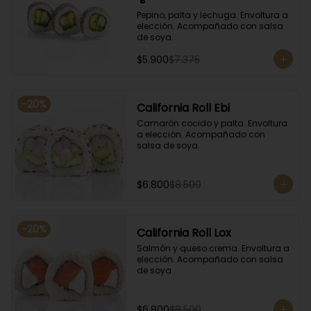
Pepino, palta y lechuga. Envoltura a 
elección. Acompañado con salsa 
de soya.
$5.900
$7.375
-
20
%
California Roll Ebi
Camarón cocido y palta. Envoltura 
a elección. Acompañado con 
salsa de soya.
$6.800
$8.500
-
20
%
California Roll Lox
Salmón y queso crema. Envoltura a 
elección. Acompañado con salsa 
de soya.
$6.800
$8.500