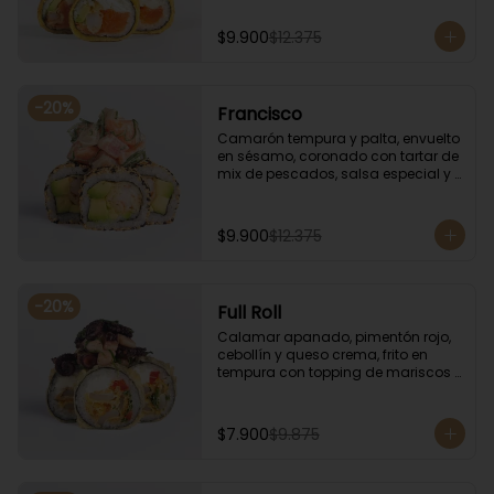
especial.
$9.900
$12.375
-
20
%
Francisco
Camarón tempura y palta, envuelto 
en sésamo, coronado con tartar de 
mix de pescados, salsa especial y 
cebollín.
$9.900
$12.375
-
20
%
Full Roll
Calamar apanado, pimentón rojo, 
cebollín y queso crema, frito en 
tempura con topping de mariscos 
flameados.
$7.900
$9.875