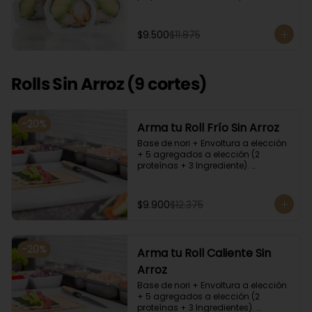
cilantro, quinoa y ciboulette, con  
salsa  de aceitunas moradas.
$9.500
$11.875
Rolls Sin Arroz (9 cortes)
-
20
%
Arma tu Roll Frío Sin Arroz
Base de nori + Envoltura a elección 
+ 5 agregados a elección (2 
proteínas + 3 Ingrediente). 
Acompañado con salsa de soya y 
unagi. Recomendamos incluir en el 
relleno palta y/o queso crema para 
$9.900
$12.375
que el roll pueda compactar y ser 
firme.
-
20
%
Arma tu Roll Caliente Sin
Arroz
Base de nori + Envoltura a elección 
+ 5 agregados a elección (2 
proteínas + 3 Ingredientes). 