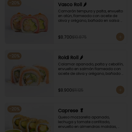
-
20
%
Vasco Roll 🌶️
Camarón tempura y palta, envuelto 
en atún, flameado con aceite de 
oliva y orégano, bañado en salsa 
unagi y puntos de salsa de rocoto.
$8.700
$10.875
-
20
%
Roldi Roll 🌶️
Calamar apanado, palta y cebollín, 
envuelto en salmón flameado con 
aceite de oliva y orégano, bañado 
en salsa de leche de tigre y salsa 
de rocoto.
$8.900
$11.125
-
20
%
Caprese 🥬
Queso mozzarella apanado, 
lechuga y tomate confitado, 
envuelto en almendras molidas, 
acompañado con salsa de 