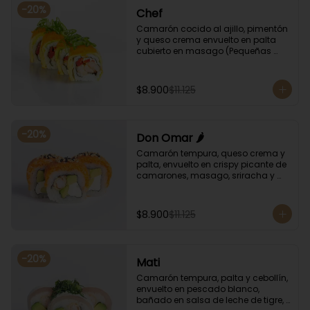
-
20
%
Chef
Camarón cocido al ajillo, pimentón 
y queso crema envuelto en palta 
cubierto en masago (Pequeñas 
huevas de pez capelán) y cebollín
$8.900
$11.125
-
20
%
Don Omar 🌶️
Camarón tempura, queso crema y 
palta, envuelto en crispy picante de 
camarones, masago, sriracha y 
sésamo.
$8.900
$11.125
-
20
%
Mati
Camarón tempura, palta y cebollín, 
envuelto en pescado blanco, 
bañado en salsa de leche de tigre, 