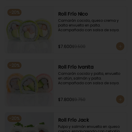
-
20
%
Roll Frío Nico
Camarón cocido, queso crema y 
palta envuelto en palta. 
Acompañado con salsa de soya.
$7.600
$9.500
-
20
%
Roll Frío Ivanita
Camarón cocido y palta, envuelto 
en atún, salmón y palta. 
Acompañado con salsa de soya.
$7.800
$9.750
-
20
%
Roll Frío Jack
Pulpo y salmón envuelto en queso 
crema, espolvoreado con cebollín. 