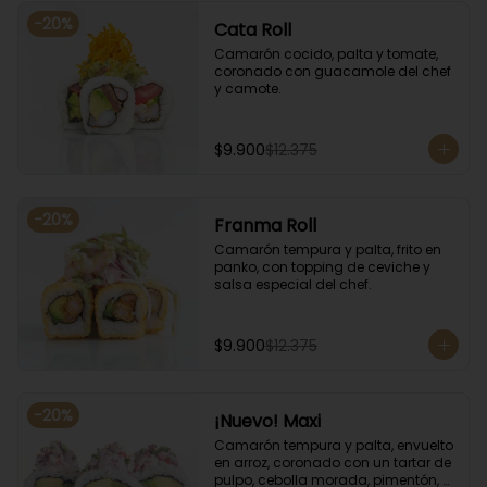
-
20
%
Cata Roll
Camarón cocido, palta y tomate, 
coronado con guacamole del chef 
y camote.
$9.900
$12.375
-
20
%
Franma Roll
Camarón tempura y palta, frito en 
panko, con topping de ceviche y 
salsa especial del chef.
$9.900
$12.375
-
20
%
¡Nuevo! Maxi
Camarón tempura y palta, envuelto 
en arroz, coronado con un tartar de 
pulpo, cebolla morada, pimentón, 