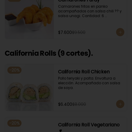
Camarones fritos en panko 
acompañados con salsa chili ?? y 
salsa unagi. Cantidad: 6 
camarones aproximadamente.
$7.600
$9.500
California Rolls (9 cortes).
-
20
%
California Roll Chicken
Pollo teriyaki y palta. Envoltura a 
elección. Acompañado con salsa 
de soya.
$6.400
$8.000
-
20
%
California Roll Vegetariano
🥬