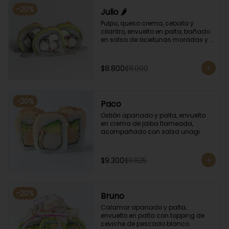
-
20
%
Julio 🌶️
Pulpo, queso crema, cebolla y 
cilantro, envuelto en palta, bañado 
en salsa de aceitunas moradas y 
salsa de rocoto.
$8.800
$11.000
-
20
%
Paco
Ostión apanado y palta, envuelto 
en crema de jaiba flameada, 
acompañado con salsa unagi.
$9.300
$11.625
-
20
%
Bruno
Calamar apanado y palta, 
envuelto en palta con topping de 
ceviche de pescado blanco.