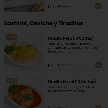
Acompañado con salsa de soya. 
$9.900
$12.375
Recomendamos incluir en el relleno 
palta y/o queso crema para que el 
roll pueda compactar y ser firme.
Sashimi, Ceviche y Tiraditos
-
20
%
Tiradito Perú (10 Cortes)
Láminas de pescado blanco, 
bañadas en salsa de ají amarillo, 
limón y cilantro.
$7.900
$9.875
-
20
%
Tiradito Nikkei (10 Cortes)
Láminas de salmón, bañado en 
salsa ponzu con cebollín.