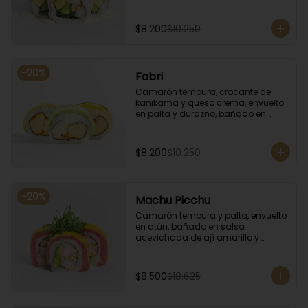
coronado con cilantro.
$8.200
$10.250
-
20
%
Fabri
Camarón tempura, crocante de 
kanikama y queso crema, envuelto 
en palta y durazno, bañado en 
salsa de maracuyá.
$8.200
$10.250
-
20
%
Machu Picchu
Camarón tempura y palta, envuelto 
en atún, bañado en salsa 
acevichada de ají amarillo y 
coronado con cebollín.
$8.500
$10.625