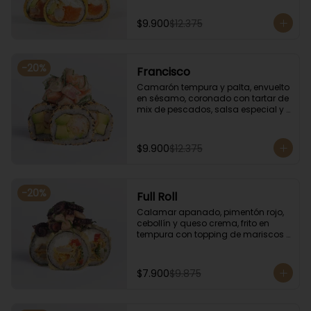
especial.
$9.900
$12.375
-
20
%
Francisco
Camarón tempura y palta, envuelto 
en sésamo, coronado con tartar de 
mix de pescados, salsa especial y 
cebollín.
$9.900
$12.375
-
20
%
Full Roll
Calamar apanado, pimentón rojo, 
cebollín y queso crema, frito en 
tempura con topping de mariscos 
flameados.
$7.900
$9.875