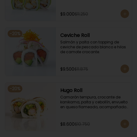
$9.000
$11.250
-
20
%
Ceviche Roll
Salmón y palta con topping de 
ceviche de pescado blanco e hilos 
de camote crocante.
$9.500
$11.875
-
20
%
Hugo Roll
Camarón tempura, crocante de 
kanikama, palta y cebollín, envuelto 
en queso flameado, acompañado 
con salsa unagi.
$8.600
$10.750