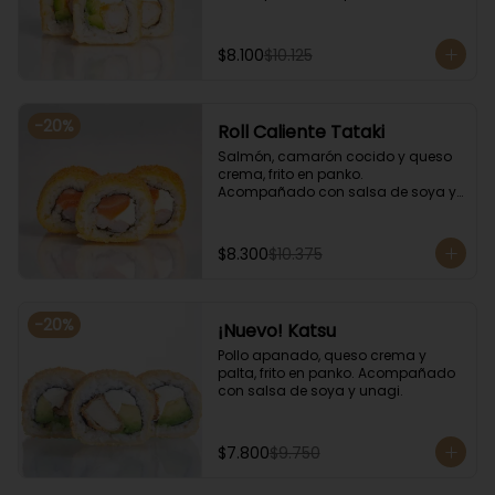
salsa de soya y unagi.
$8.100
$10.125
-
20
%
Roll Caliente Tataki
Salmón, camarón cocido y queso 
crema, frito en panko. 
Acompañado con salsa de soya y 
unagi.
$8.300
$10.375
-
20
%
¡Nuevo! Katsu
Pollo apanado, queso crema y 
palta, frito en panko. Acompañado 
con salsa de soya y unagi.
$7.800
$9.750