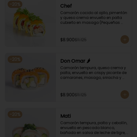
-
20
%
Chef
Camarón cocido al ajillo, pimentón 
y queso crema envuelto en palta 
cubierto en masago (Pequeñas 
huevas de pez capelán) y cebollín
$8.900
$11.125
-
20
%
Don Omar 🌶️
Camarón tempura, queso crema y 
palta, envuelto en crispy picante de 
camarones, masago, sriracha y 
sésamo.
$8.900
$11.125
-
20
%
Mati
Camarón tempura, palta y cebollín, 
envuelto en pescado blanco, 
bañado en salsa de leche de tigre, 