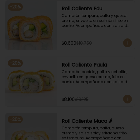
-
20
%
Roll Caliente Edu
Camarón tempura, palta y queso 
crema, envuelto en salmón, frito en 
panko. Acompañado con salsa de 
soya y unagi.
$8.600
$10.750
-
20
%
Roll Caliente Paula
Camarón cocido, palta y cebollín, 
envuelto en queso crema, frito en 
panko. Acompañado con salsa de 
soya y unagi.
$8.100
$10.125
-
20
%
Roll Caliente Maca 🌶️
Camarón tempura, palta, queso 
crema y salsa spicy sriracha, frito 
en tempura. Acompañado con 