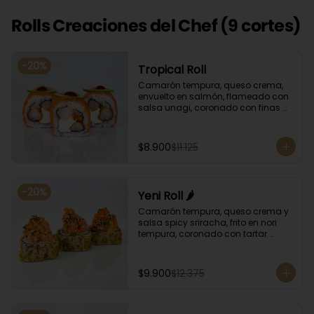
Rolls Creaciones del Chef (9 cortes)
-
20
%
Tropical Roll
Camarón tempura, queso crema, 
envuelto en salmón, flameado con 
salsa unagi, coronado con finas 
rodajas de limón.
$8.900
$11.125
-
20
%
Yeni Roll 🌶️
Camarón tempura, queso crema y 
salsa spicy sriracha, frito en nori 
tempura, coronado con tartar 
salmón, ciboulette y sésamo. 
Bañado con salsa unagui.
$9.900
$12.375