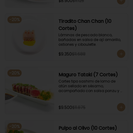
$8.900
$11.125
-
20
%
Tiradito Chan Chan (10
Cortes)
Láminas de pescado blanco, 
bañadas en salsa de ají amarillo, 
ostiones y ciboulette.
$9.350
$11.688
-
20
%
Maguro Tataki (7 Cortes)
Cortes tipo sashimi de lomo de 
atún sellado en sésamo, 
acompañado con salsa ponzu y 
coronado con cebollín.
$9.500
$11.875
-
20
%
Pulpo al Olivo (10 Cortes)