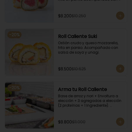
salsa kampay. Acompañado con 
salsa de soya y unagi.
$8.200
$10.250
-
20
%
Roll Caliente Suki
Ostión crudo y queso mozzarella, 
frito en panko. Acompañado con 
salsa de soya y unagi.
$8.500
$10.625
-
20
%
Arma tu Roll Caliente
Base de arroz y nori + Envoltura a 
elección + 3 agregados a elección 
(2 proteínas + 1 Ingrediente). 
Acompañado con salsa de soya y 
unagi.
$8.800
$11.000