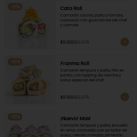
-
20
%
Cata Roll
Camarón cocido, palta y tomate, 
coronado con guacamole del chef 
y camote.
$9.900
$12.375
-
20
%
Franma Roll
Camarón tempura y palta, frito en 
panko, con topping de ceviche y 
salsa especial del chef.
$9.900
$12.375
-
20
%
¡Nuevo! Maxi
Camarón tempura y palta, envuelto 
en arroz, coronado con un tartar de 
pulpo, cebolla morada, pimentón, 