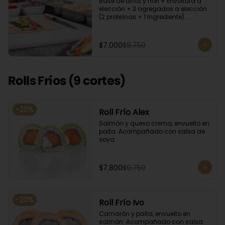
Base de arroz y nori + Envoltura a 
elección + 3 agregados a elección 
(2 proteínas + 1 Ingrediente). 
Acompañado con salsa de soya.
$7.000
$8.750
Rolls Fríos (9 cortes)
-
20
%
Roll Frío Alex
Salmón y queso crema, envuelto en 
palta. Acompañado con salsa de 
soya.
$7.800
$9.750
-
20
%
Roll Frío Ivo
Camarón y palta, envuelto en 
salmón. Acompañado con salsa 