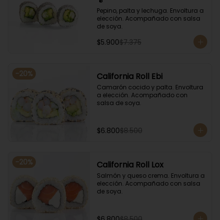
Pepino, palta y lechuga. Envoltura a 
elección. Acompañado con salsa 
de soya.
$5.900
$7.375
-
20
%
California Roll Ebi
Camarón cocido y palta. Envoltura 
a elección. Acompañado con 
salsa de soya.
$6.800
$8.500
-
20
%
California Roll Lox
Salmón y queso crema. Envoltura a 
elección. Acompañado con salsa 
de soya.
$6.800
$8.500