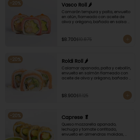
-
20
%
Vasco Roll 🌶️
Camarón tempura y palta, envuelto 
en atún, flameado con aceite de 
oliva y orégano, bañado en salsa 
unagi y puntos de salsa de rocoto.
$8.700
$10.875
-
20
%
Roldi Roll 🌶️
Calamar apanado, palta y cebollín, 
envuelto en salmón flameado con 
aceite de oliva y orégano, bañado 
en salsa de leche de tigre y salsa 
de rocoto.
$8.900
$11.125
-
20
%
Caprese 🥬
Queso mozzarella apanado, 
lechuga y tomate confitado, 
envuelto en almendras molidas, 
acompañado con salsa de 