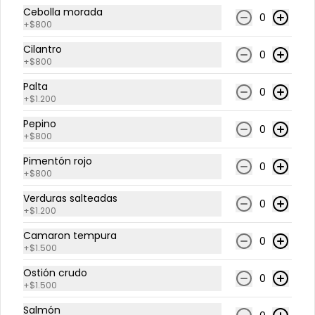
Lámina de Pescado Blanco sobre 
Cebolla morada
0
base de arroz blanco. 
+
$800
Acompañado con salsa de soya.
Cilantro
$4.200
$5.250
0
+
$800
Palta
0
-
20
%
+
$1.200
Nigiri Salmón (2 Unidades)
Lámina de salmón sobre base de 
Pepino
arroz blanco. Acompañado con 
0
+
$800
salsa de soya.
Pimentón rojo
0
+
$800
$4.200
$5.250
Verduras salteadas
0
+
$1.200
-
20
%
Nigiri Salmon Flameado (2
Camaron tempura
0
Unidades)
+
$1.500
Lámina de salmón flameado, sobre 
base de arroz blanco. 
Ostión crudo
0
Acompañado con salsa de soya.
+
$1.500
$4.800
$6.000
Salmón