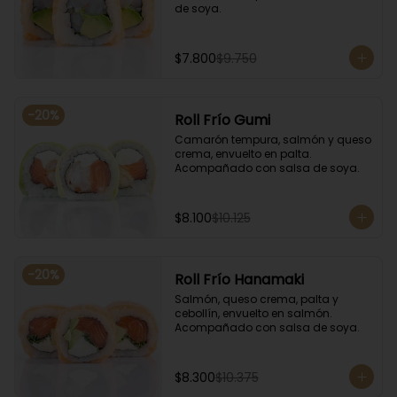
de soya.
$7.800
$9.750
-
20
%
Roll Frío Gumi
Camarón tempura, salmón y queso 
crema, envuelto en palta. 
Acompañado con salsa de soya.
$8.100
$10.125
-
20
%
Roll Frío Hanamaki
Salmón, queso crema, palta y 
cebollín, envuelto en salmón. 
Acompañado con salsa de soya.
$8.300
$10.375