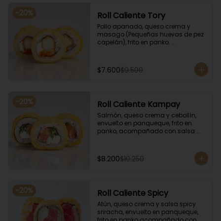
-
20
%
Roll Caliente Tory
Pollo apanado, queso crema y 
masago (Pequeñas huevas de pez 
capelán), frito en panko. 
Acompañado con salsa de soya y 
unagi.
$7.600
$9.500
-
20
%
Roll Caliente Kampay
Salmón, queso crema y cebollín, 
envuelto en panqueque, frito en 
panko, acompañado con salsa 
kampay. Acompañado con salsa 
de soya y unagi.
$8.200
$10.250
-
20
%
Roll Caliente Spicy
Atún, queso crema y salsa spicy 
sriracha, envuelto en panqueque, 
frito en panko acompañado con 