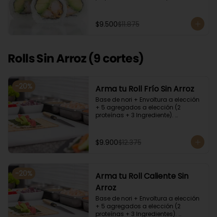
cilantro, quinoa y ciboulette, con  
salsa  de aceitunas moradas.
$9.500
$11.875
Rolls Sin Arroz (9 cortes)
-
20
%
Arma tu Roll Frío Sin Arroz
Base de nori + Envoltura a elección 
+ 5 agregados a elección (2 
proteínas + 3 Ingrediente). 
Acompañado con salsa de soya y 
unagi. Recomendamos incluir en el 
relleno palta y/o queso crema para 
$9.900
$12.375
que el roll pueda compactar y ser 
firme.
-
20
%
Arma tu Roll Caliente Sin
Arroz
Base de nori + Envoltura a elección 
+ 5 agregados a elección (2 
proteínas + 3 Ingredientes). 