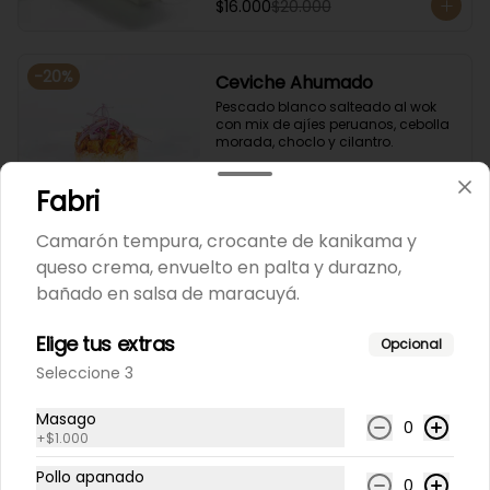
$16.000
$20.000
-
20
%
Ceviche Ahumado
Pescado blanco salteado al wok 
con mix de ajíes peruanos, cebolla 
morada, choclo y cilantro.
Fabri
$9.800
$12.250
Camarón tempura, crocante de kanikama y
queso crema, envuelto en palta y durazno,
-
20
%
Ceviche Nikkei
bañado en salsa de maracuyá.
Pescados a elección + ostiones, 
camarones y choclo a la manera 
peruana nikkei.
Elige tus extras
Opcional
Seleccione 3
$10.900
$13.625
Masago
0
+
$1.000
-
20
%
Ceviche Tataki
Pollo apanado
0