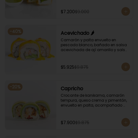
albahaca.
$7.200
$9.000
-
40
%
Acevichado 🌶️
Camarón y palta envuelto en 
pescado blanco, bañado en salsa 
acevichada de ají amarillo y salsa 
de rocoto.
$5.925
$9.875
-
20
%
Capricho
Crocante de kanikama, camarón 
tempura, queso crema y pimentón, 
envuelto en palta, acompañado 
con salsa unagi y soya.
$7.900
$9.875