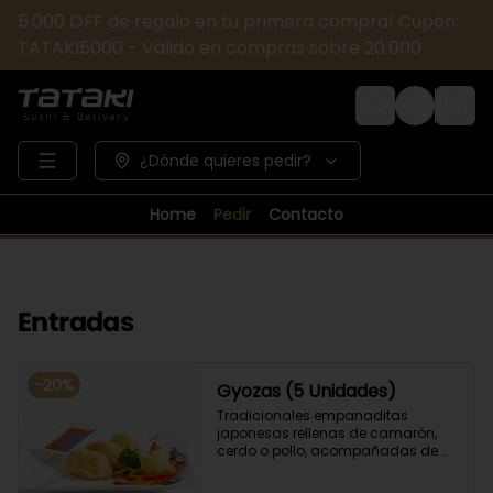
5.000 OFF de regalo en tu primera compra! Cupón:
TATAKI5000 - Válido en compras sobre 20.000
Login
¿Dónde quieres pedir?
Home
Pedir
Contacto
Entradas
-
20
%
Gyozas (5 Unidades)
Tradicionales empanaditas 
japonesas rellenas de camarón, 
cerdo o pollo, acompañadas de 
verduras salteadas y salsa ponzu .