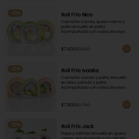
-
20
%
Roll Frío Nico
Camarón cocido, queso crema y 
palta envuelto en palta. 
Acompañado con salsa de soya.
$7.600
$9.500
-
20
%
Roll Frío Ivanita
Camarón cocido y palta, envuelto 
en atún, salmón y palta. 
Acompañado con salsa de soya.
$7.800
$9.750
-
20
%
Roll Frío Jack
Pulpo y salmón envuelto en queso 
crema, espolvoreado con cebollín. 