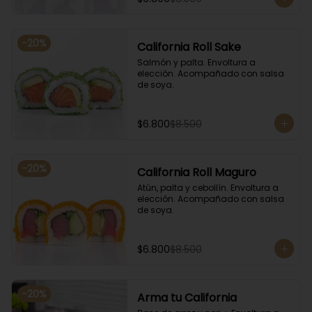
-
20
%
California Roll Sake
Salmón y palta. Envoltura a 
elección. Acompañado con salsa 
de soya.
$6.800
$8.500
-
20
%
California Roll Maguro
Atún, palta y cebollín. Envoltura a 
elección. Acompañado con salsa 
de soya.
$6.800
$8.500
-
20
%
Arma tu California