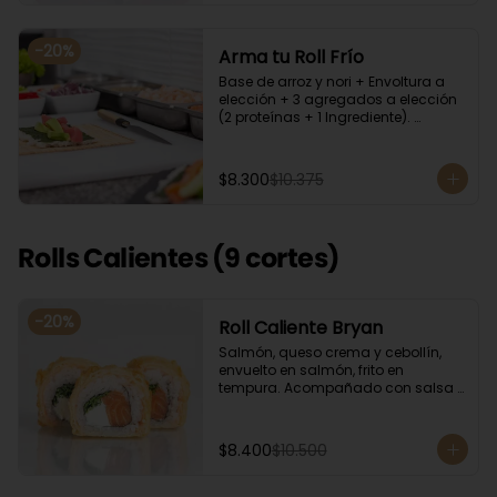
-
20
%
Arma tu Roll Frío
Base de arroz y nori + Envoltura a 
elección + 3 agregados a elección 
(2 proteínas + 1 Ingrediente). 
Acompañado con salsa de soya.
$8.300
$10.375
Rolls Calientes (9 cortes)
-
20
%
Roll Caliente Bryan
Salmón, queso crema y cebollín, 
envuelto en salmón, frito en 
tempura. Acompañado con salsa 
de soya y unagi.
$8.400
$10.500