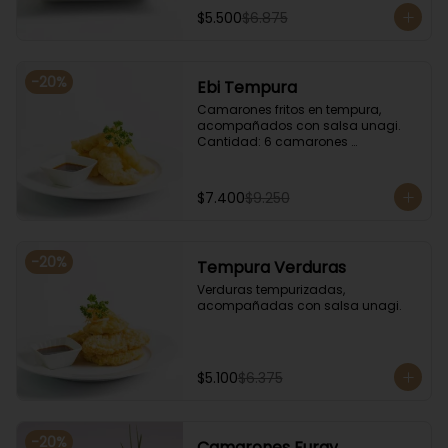
$5.500
$6.875
-
20
%
Ebi Tempura
Camarones fritos en tempura, 
acompañados con salsa unagi. 
Cantidad: 6 camarones 
aproximadamente.
$7.400
$9.250
-
20
%
Tempura Verduras
Verduras tempurizadas, 
acompañadas con salsa unagi.
$5.100
$6.375
-
20
%
Camarones Furay