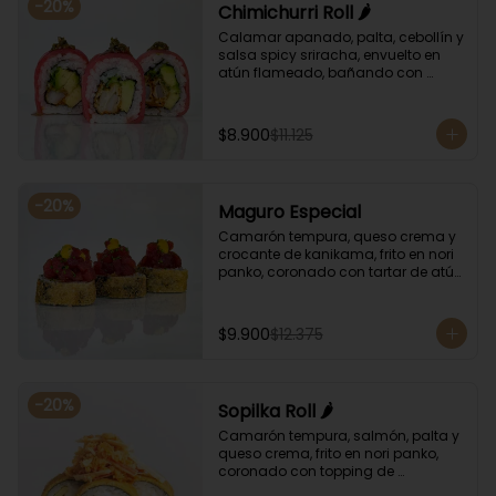
-
20
%
Chimichurri Roll 🌶️
Calamar apanado, palta, cebollín y 
salsa spicy sriracha, envuelto en 
atún flameado, bañando con 
chimichurri y salsa unagi.
$8.900
$11.125
-
20
%
Maguro Especial
Camarón tempura, queso crema y 
crocante de kanikama, frito en nori 
panko, coronado con tartar de atún 
y toques de salsa acevichada de 
ají amarillo y unagi.
$9.900
$12.375
-
20
%
Sopilka Roll 🌶️
Camarón tempura, salmón, palta y 
queso crema, frito en nori panko, 
coronado con topping de 
kanikama crocante y salsa spicy 