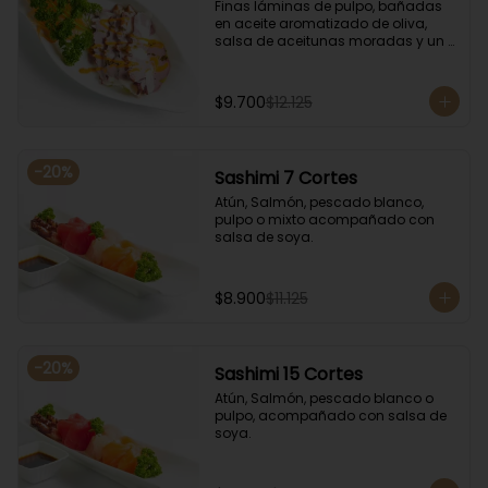
Finas láminas de pulpo, bañadas 
en aceite aromatizado de oliva, 
salsa de aceitunas moradas y un 
toque de salsa de rocoto rojo.
$9.700
$12.125
-
20
%
Sashimi 7 Cortes
Atún, Salmón, pescado blanco, 
pulpo o mixto acompañado con 
salsa de soya.
$8.900
$11.125
-
20
%
Sashimi 15 Cortes
Atún, Salmón, pescado blanco o 
pulpo, acompañado con salsa de 
soya.