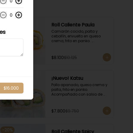
0
0
-
20
%
Roll Caliente Paula
les
Camarón cocido, palta y 
cebollín, envuelto en queso 
crema, frito en panko. 
Acompañado con salsa de 
soya y unagi.
$8.100
$10.125
-
20
%
¡Nuevo! Katsu
Pollo apanado, queso crema y 
$16.000
palta, frito en panko. 
Acompañado con salsa de 
soya y unagi.
$7.800
$9.750
-
20
%
Roll Caliente Spicy