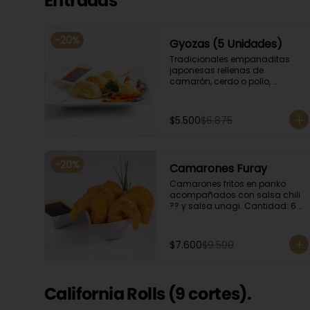
Entradas
-
20
%
Gyozas (5 Unidades)
Tradicionales empanaditas 
japonesas rellenas de 
camarón, cerdo o pollo, 
acompañadas de verduras 
salteadas y salsa ponzu .
$5.500
$6.875
-
20
%
Camarones Furay
Camarones fritos en panko 
acompañados con salsa chili 
?? y salsa unagi. Cantidad: 6 
camarones aproximadamente.
$7.600
$9.500
California Rolls (9 cortes).