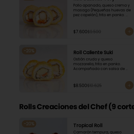
Pollo apanado, queso crema y 
masago (Pequeñas huevas de 
pez capelán), frito en panko. 
Acompañado con salsa de 
soya y unagi.
$7.600
$9.500
-
20
%
Roll Caliente Suki
Ostión crudo y queso 
mozzarella, frito en panko. 
Acompañado con salsa de 
soya y unagi.
$8.500
$10.625
Rolls Creaciones del Chef (9 cort
-
20
%
Tropical Roll
Camarón tempura, queso 