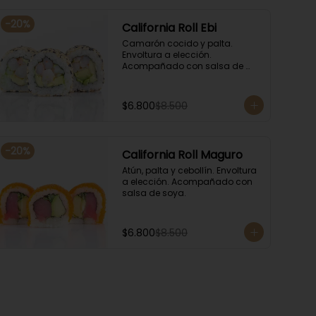
-
20
%
California Roll Ebi
Camarón cocido y palta. 
Envoltura a elección. 
Acompañado con salsa de 
soya.
$6.800
$8.500
-
20
%
California Roll Maguro
Atún, palta y cebollín. Envoltura 
a elección. Acompañado con 
salsa de soya.
$6.800
$8.500