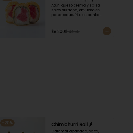
Atún, queso crema y salsa 
spicy sriracha, envuelto en 
panqueque, frito en panko 
acompañado con salsa 
kampay. Acompañado con 
salsa de soya y unagi.
$8.200
$10.250
-
20
%
Chimichurri Roll 🌶️
Calamar apanado, palta, 