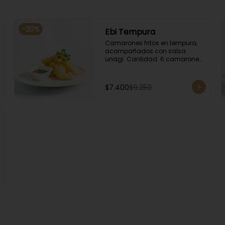
-
20
%
Ebi Tempura
Camarones fritos en tempura, 
acompañados con salsa 
unagi. Cantidad: 6 camarones 
aproximadamente.
$7.400
$9.250