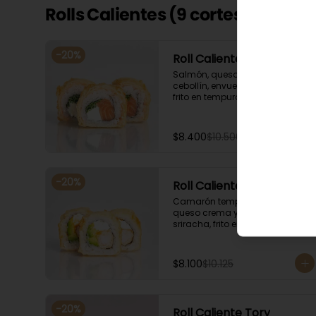
Rolls Calientes (9 cortes)
-
20
%
Roll Caliente Bryan
Salmón, queso crema y 
cebollín, envuelto en salmón, 
frito en tempura. Acompañado 
con salsa de soya y unagi.
$8.400
$10.500
-
20
%
Roll Caliente Maca 🌶️
Camarón tempura, palta, 
queso crema y salsa spicy 
sriracha, frito en tempura. 
Acompañado con salsa de 
soya y unagi.
$8.100
$10.125
-
20
%
Roll Caliente Tory