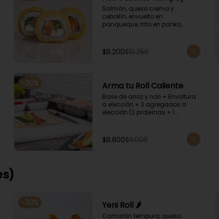
Salmón, queso crema y 
cebollín, envuelto en 
panqueque, frito en panko, 
acompañado con salsa 
kampay. Acompañado con 
salsa de soya y unagi.
$8.200
$10.250
-
20
%
Arma tu Roll Caliente
Base de arroz y nori + Envoltura 
a elección + 3 agregados a 
elección (2 proteínas + 1 
Ingrediente). Acompañado con 
salsa de soya y unagi.
$8.800
$11.000
es)
-
20
%
Yeni Roll 🌶️
Camarón tempura, queso 