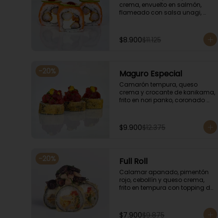
crema, envuelto en salmón, 
flameado con salsa unagi, 
coronado con finas rodajas de 
limón.
$8.900
$11.125
-
20
%
Maguro Especial
Camarón tempura, queso 
crema y crocante de kanikama, 
frito en nori panko, coronado 
con tartar de atún y toques de 
salsa acevichada de ají 
amarillo y unagi.
$9.900
$12.375
-
20
%
Full Roll
Calamar apanado, pimentón 
rojo, cebollín y queso crema, 
frito en tempura con topping de 
mariscos flameados.
$7.900
$9.875