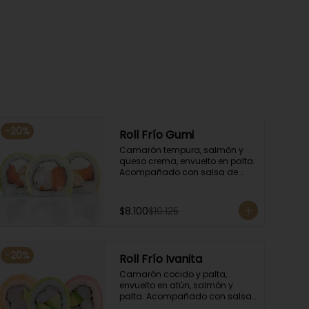
-
20
%
Roll Frío Gumi
Camarón tempura, salmón y 
queso crema, envuelto en palta. 
Acompañado con salsa de 
soya.
$8.100
$10.125
-
20
%
Roll Frío Ivanita
Camarón cocido y palta, 
envuelto en atún, salmón y 
palta. Acompañado con salsa 
de soya.