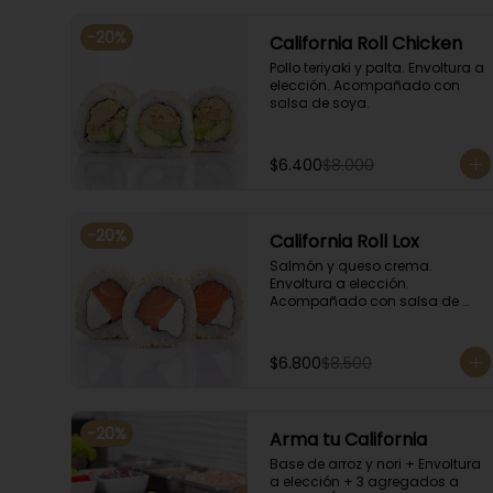
-
20
%
California Roll Chicken
Pollo teriyaki y palta. Envoltura a 
elección. Acompañado con 
salsa de soya.
$6.400
$8.000
-
20
%
California Roll Lox
Salmón y queso crema. 
Envoltura a elección. 
Acompañado con salsa de 
soya.
$6.800
$8.500
-
20
%
Arma tu California
Base de arroz y nori + Envoltura 
a elección + 3 agregados a 