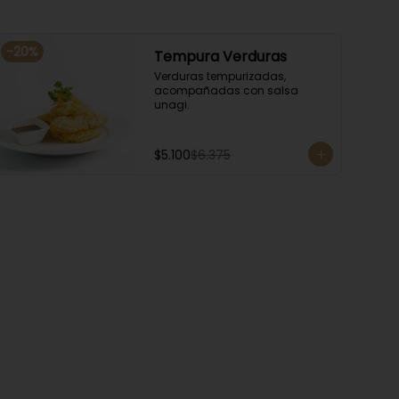
-
20
%
Tempura Verduras
Verduras tempurizadas, 
acompañadas con salsa 
unagi.
$5.100
$6.375