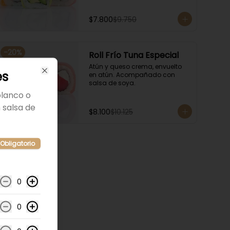
$7.800
$9.750
-
20
%
Roll Frío Tuna Especial
Atún y queso crema, envuelto 
es
en atún. Acompañado con 
Close
salsa de soya.
blanco o
salsa de
$8.100
$10.125
Obligatorio
0
0