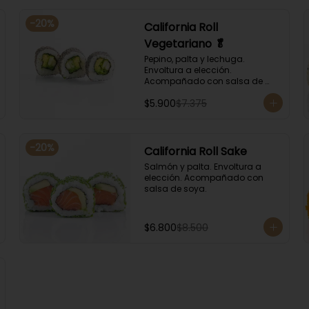
-
20
%
California Roll
Vegetariano 🥬
Pepino, palta y lechuga. 
Envoltura a elección. 
Acompañado con salsa de 
soya.
$5.900
$7.375
-
20
%
California Roll Sake
Salmón y palta. Envoltura a 
elección. Acompañado con 
salsa de soya.
$6.800
$8.500