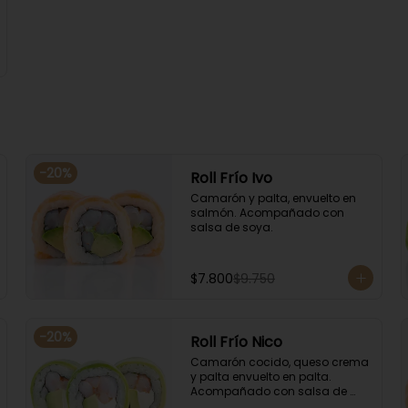
-
20
%
Roll Frío Ivo
Camarón y palta, envuelto en 
salmón. Acompañado con 
salsa de soya.
$7.800
$9.750
-
20
%
Roll Frío Nico
Camarón cocido, queso crema 
y palta envuelto en palta. 
Acompañado con salsa de 
soya.