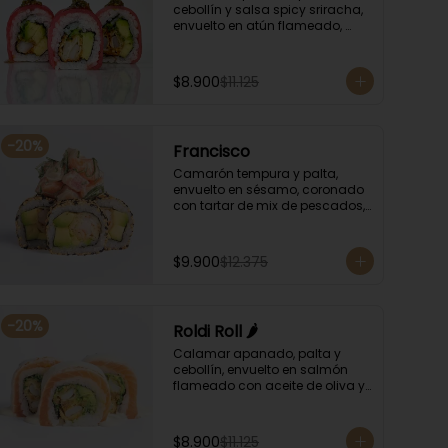
cebollín y salsa spicy sriracha, 
envuelto en atún flameado, 
bañando con chimichurri y 
salsa unagi.
$8.900
$11.125
-
20
%
Francisco
Camarón tempura y palta, 
envuelto en sésamo, coronado 
con tartar de mix de pescados, 
salsa especial y cebollín.
$9.900
$12.375
-
20
%
Roldi Roll 🌶️
Calamar apanado, palta y 
cebollín, envuelto en salmón 
flameado con aceite de oliva y 
orégano, bañado en salsa de 
leche de tigre y salsa de rocoto.
$8.900
$11.125