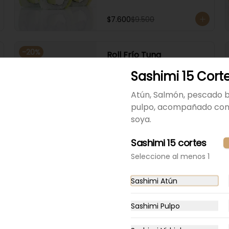
$7.600
$9.500
-
20
%
Roll Frío Tuna
Atún, pimentón rojo y queso 
Sashimi 15 Cort
crema, envuelto en palta. 
Acompañado con salsa de 
soya.
Atún, Salmón, pescado 
pulpo, acompañado con 
$7.900
$9.875
soya.
Sashimi 15 cortes
Seleccione al menos 1
Sashimi Atún
Sashimi Pulpo