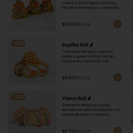
crema y salsa spicy sriracha, 
frito en nori tempura, coronado 
con tartar salmón, ciboulette y 
sésamo. Bañado con salsa 
unagui.
$9.900
$12.375
-
20
%
Sopilka Roll 🌶️
Camarón tempura, salmón, 
palta y queso crema, frito en 
nori panko, coronado con 
topping de kanikama crocante 
y salsa spicy especial.
$9.900
$12.375
-
20
%
Vasco Roll 🌶️
Camarón tempura y palta, 
envuelto en atún, flameado con 
aceite de oliva y orégano, 
bañado en salsa unagi y 
puntos de salsa de rocoto.
$8.700
$10.875