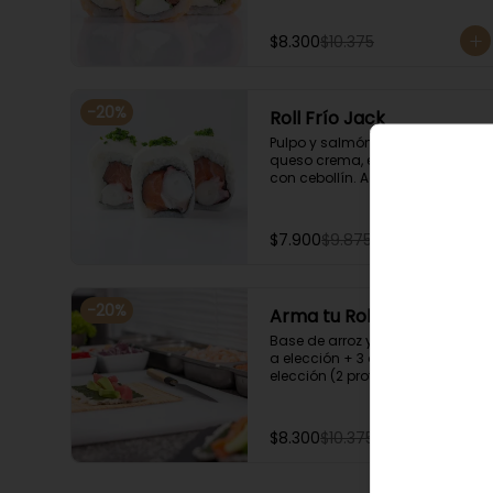
$8.300
$10.375
-
20
%
Roll Frío Jack
Pulpo y salmón envuelto en 
queso crema, espolvoreado 
con cebollín. Acompañado con 
salsa de soya.
$7.900
$9.875
-
20
%
Arma tu Roll Frío
Base de arroz y nori + Envoltura 
a elección + 3 agregados a 
elección (2 proteínas + 1 
Ingrediente). Acompañado con 
salsa de soya.
$8.300
$10.375