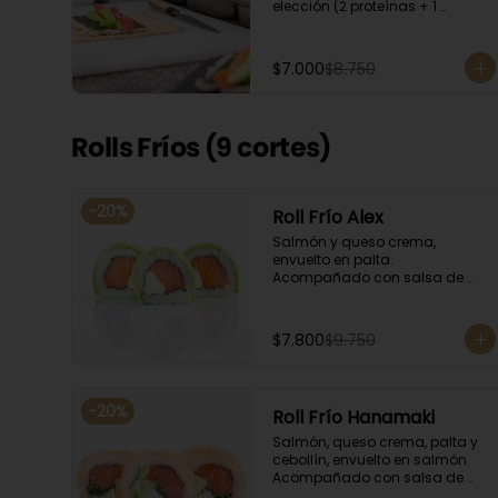
elección (2 proteínas + 1 
Ingrediente). Acompañado con 
salsa de soya.
$7.000
$8.750
Rolls Fríos (9 cortes)
-
20
%
Roll Frío Alex
Salmón y queso crema, 
envuelto en palta. 
Acompañado con salsa de 
soya.
$7.800
$9.750
-
20
%
Roll Frío Hanamaki
Salmón, queso crema, palta y 
cebollín, envuelto en salmón. 
Acompañado con salsa de 
soya.