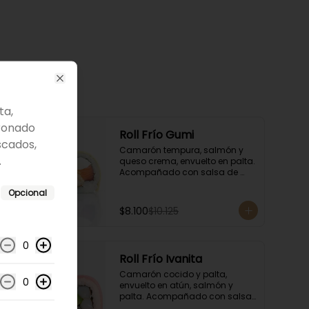
Close
ta,
ronado
-
20
%
Roll Frío Gumi
scados,
Camarón tempura, salmón y 
.
queso crema, envuelto en palta. 
Acompañado con salsa de 
soya.
Opcional
$8.100
$10.125
0
-
20
%
Roll Frío Ivanita
Camarón cocido y palta, 
0
envuelto en atún, salmón y 
palta. Acompañado con salsa 
de soya.