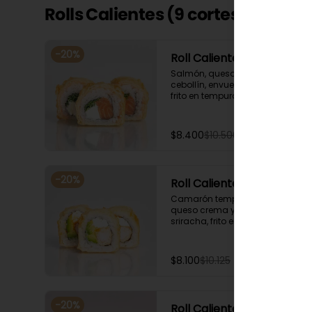
Rolls Calientes (9 cortes)
-
20
%
Roll Caliente Bryan
Salmón, queso crema y 
cebollín, envuelto en salmón, 
frito en tempura. Acompañado 
con salsa de soya y unagi.
$8.400
$10.500
-
20
%
Roll Caliente Maca 🌶️
Camarón tempura, palta, 
queso crema y salsa spicy 
sriracha, frito en tempura. 
Acompañado con salsa de 
soya y unagi.
$8.100
$10.125
-
20
%
Roll Caliente Tory