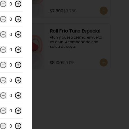
0
$7.800
$9.750
0
-
20
%
Roll Frío Tuna Especial
0
Atún y queso crema, envuelto 
en atún. Acompañado con 
salsa de soya.
0
$8.100
$10.125
0
0
0
0
0