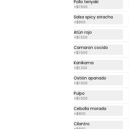
Pollo teriyaki
+
$1.500
$7.600
$9.500
Salsa spicy sriracha
+
$800
-
20
%
Roll Frío Tuna
Atún rojo
+
$1.500
Atún, pimentón rojo y queso 
crema, envuelto en palta. 
Acompañado con salsa de 
Camaron cocido
soya.
+
$1.500
Kanikama
$7.900
$9.875
+
$1.200
Ostión apanado
+
$1.500
Pulpo
+
$1.500
Cebolla morada
+
$800
Cilantro
+
$800