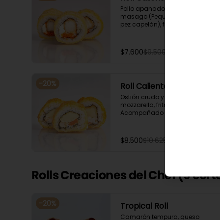
Pollo apanado, queso crema y 
masago (Pequeñas huevas de 
pez capelán), frito en panko. 
Acompañado con salsa de 
soya y unagi.
$7.600
$9.500
-
20
%
Roll Caliente Suki
Ostión crudo y queso 
mozzarella, frito en panko. 
Acompañado con salsa de 
soya y unagi.
$8.500
$10.625
Rolls Creaciones del Chef (9 cort
-
20
%
Tropical Roll
Camarón tempura, queso 