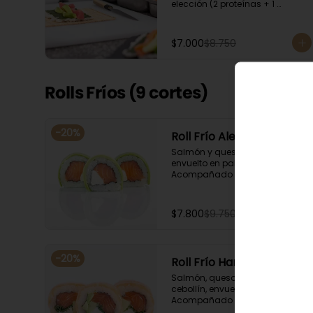
elección (2 proteínas + 1 
Ingrediente). Acompañado con 
salsa de soya.
$7.000
$8.750
Rolls Fríos (9 cortes)
-
20
%
Roll Frío Alex
Salmón y queso crema, 
envuelto en palta. 
Acompañado con salsa de 
soya.
$7.800
$9.750
-
20
%
Roll Frío Hanamaki
Salmón, queso crema, palta y 
cebollín, envuelto en salmón. 
Acompañado con salsa de 
soya.