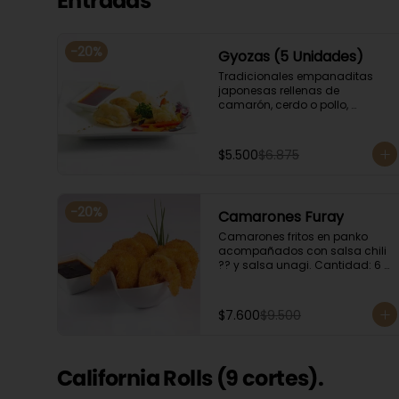
Entradas
-
20
%
Gyozas (5 Unidades)
Tradicionales empanaditas 
japonesas rellenas de 
camarón, cerdo o pollo, 
acompañadas de verduras 
salteadas y salsa ponzu .
$5.500
$6.875
-
20
%
Camarones Furay
Camarones fritos en panko 
acompañados con salsa chili 
?? y salsa unagi. Cantidad: 6 
camarones aproximadamente.
$7.600
$9.500
California Rolls (9 cortes).