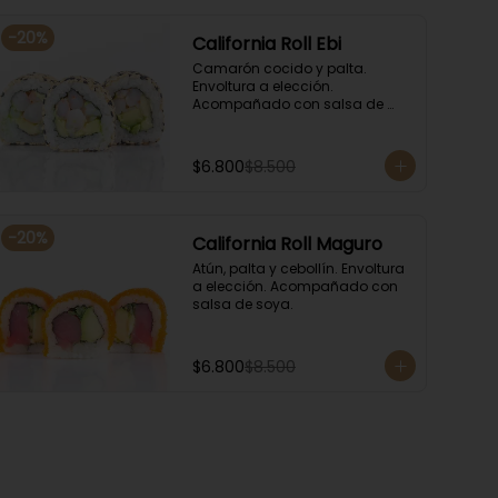
-
20
%
California Roll Ebi
Camarón cocido y palta. 
Envoltura a elección. 
Acompañado con salsa de 
soya.
$6.800
$8.500
-
20
%
California Roll Maguro
Atún, palta y cebollín. Envoltura 
a elección. Acompañado con 
salsa de soya.
$6.800
$8.500