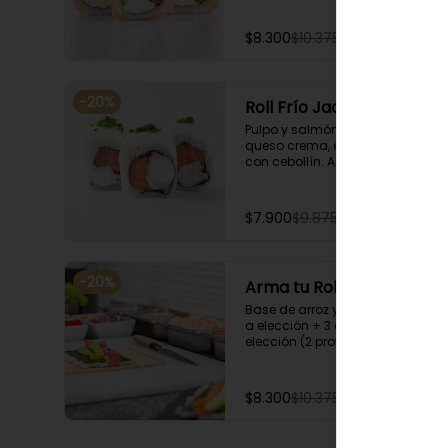
$8.300
$10.375
-
20
%
Roll Frío Jack
Pulpo y salmón envuelto en 
queso crema, espolvoreado 
con cebollín. Acompañado con 
salsa de soya.
$7.900
$9.875
-
20
%
Arma tu Roll Frío
Base de arroz y nori + Envoltura 
a elección + 3 agregados a 
elección (2 proteínas + 1 
Ingrediente). Acompañado con 
salsa de soya.
$8.300
$10.375