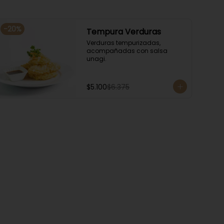
-
20
%
Tempura Verduras
Verduras tempurizadas, 
acompañadas con salsa 
unagi.
$5.100
$6.375