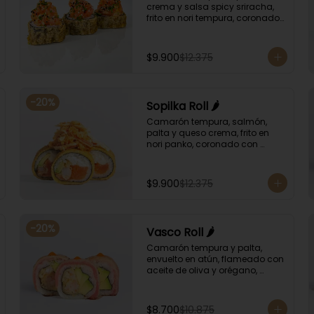
crema y salsa spicy sriracha, 
frito en nori tempura, coronado 
con tartar salmón, ciboulette y 
sésamo. Bañado con salsa 
unagui.
$9.900
$12.375
-
20
%
Sopilka Roll 🌶️
Camarón tempura, salmón, 
palta y queso crema, frito en 
nori panko, coronado con 
topping de kanikama crocante 
y salsa spicy especial.
$9.900
$12.375
-
20
%
Vasco Roll 🌶️
Camarón tempura y palta, 
envuelto en atún, flameado con 
aceite de oliva y orégano, 
bañado en salsa unagi y 
puntos de salsa de rocoto.
$8.700
$10.875