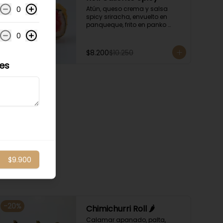
0
Atún, queso crema y salsa 
spicy sriracha, envuelto en 
panqueque, frito en panko 
acompañado con salsa 
0
kampay. Acompañado con 
salsa de soya y unagi.
$8.200
$10.250
les
$9.900
-
20
%
Chimichurri Roll 🌶️
Calamar apanado, palta, 