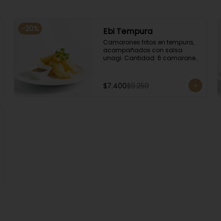
-
20
%
Ebi Tempura
Camarones fritos en tempura, 
acompañados con salsa 
unagi. Cantidad: 6 camarones 
aproximadamente.
$7.400
$9.250