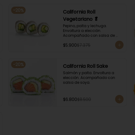
-
20
%
California Roll
Vegetariano 🥬
Pepino, palta y lechuga. 
Envoltura a elección. 
Acompañado con salsa de 
soya.
$5.900
$7.375
-
20
%
California Roll Sake
Salmón y palta. Envoltura a 
elección. Acompañado con 
salsa de soya.
$6.800
$8.500