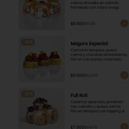
crema, envuelto en salmón, 
flameado con salsa unagi, 
coronado con finas rodajas de 
limón.
$8.900
$11.125
-
20
%
Maguro Especial
Camarón tempura, queso 
crema y crocante de kanikama, 
frito en nori panko, coronado 
con tartar de atún y toques de 
salsa acevichada de ají 
amarillo y unagi.
$9.900
$12.375
-
20
%
Full Roll
Calamar apanado, pimentón 
rojo, cebollín y queso crema, 
frito en tempura con topping de 
mariscos flameados.
$7.900
$9.875