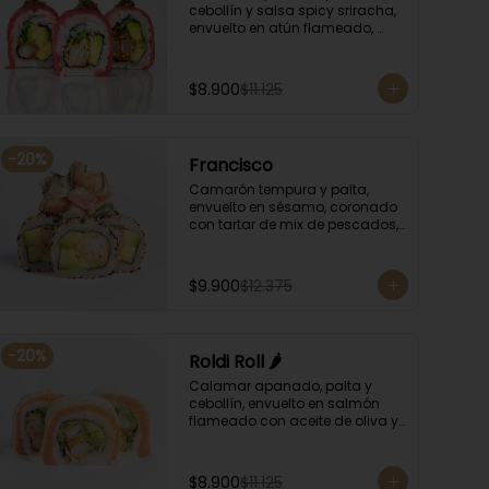
cebollín y salsa spicy sriracha, 
envuelto en atún flameado, 
bañando con chimichurri y 
salsa unagi.
$8.900
$11.125
-
20
%
Francisco
Camarón tempura y palta, 
envuelto en sésamo, coronado 
con tartar de mix de pescados, 
salsa especial y cebollín.
$9.900
$12.375
-
20
%
Roldi Roll 🌶️
Calamar apanado, palta y 
cebollín, envuelto en salmón 
flameado con aceite de oliva y 
orégano, bañado en salsa de 
leche de tigre y salsa de rocoto.
$8.900
$11.125