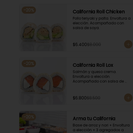
-
20
%
California Roll Chicken
Pollo teriyaki y palta. Envoltura a 
elección. Acompañado con 
salsa de soya.
$6.400
$8.000
-
20
%
California Roll Lox
Salmón y queso crema. 
Envoltura a elección. 
Acompañado con salsa de 
soya.
$6.800
$8.500
-
20
%
Arma tu California
Base de arroz y nori + Envoltura 
a elección + 3 agregados a 