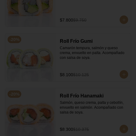
$7.800
$9.750
-
20
%
Roll Frío Gumi
Camarón tempura, salmón y queso 
crema, envuelto en palta. Acompañado 
con salsa de soya.
$8.100
$10.125
-
20
%
Roll Frío Hanamaki
Salmón, queso crema, palta y cebollín, 
envuelto en salmón. Acompañado con 
salsa de soya.
$8.300
$10.375