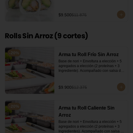
quinoa y ciboulette, con  salsa  de 
aceitunas moradas.
$9.500
$11.875
Rolls Sin Arroz (9 cortes)
-
20
%
Arma tu Roll Frío Sin Arroz
Base de nori + Envoltura a elección + 5 
agregados a elección (2 proteínas + 3 
Ingrediente). Acompañado con salsa de 
soya y unagi. Recomendamos incluir en 
el relleno palta y/o queso crema para 
que el roll pueda compactar y ser firme.
$9.900
$12.375
-
20
%
Arma tu Roll Caliente Sin
Arroz
Base de nori + Envoltura a elección + 5 
agregados a elección (2 proteínas + 3 
Ingredientes). Acompañado con salsa 