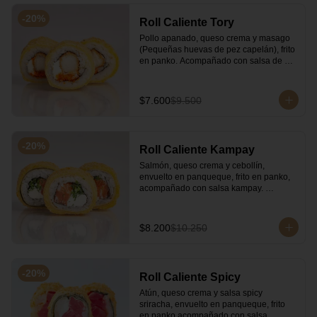
-
20
%
Roll Caliente Tory
Pollo apanado, queso crema y masago 
(Pequeñas huevas de pez capelán), frito 
en panko. Acompañado con salsa de 
soya y unagi.
$7.600
$9.500
-
20
%
Roll Caliente Kampay
Salmón, queso crema y cebollín, 
envuelto en panqueque, frito en panko, 
acompañado con salsa kampay. 
Acompañado con salsa de soya y unagi.
$8.200
$10.250
-
20
%
Roll Caliente Spicy
Atún, queso crema y salsa spicy 
sriracha, envuelto en panqueque, frito 
en panko acompañado con salsa 