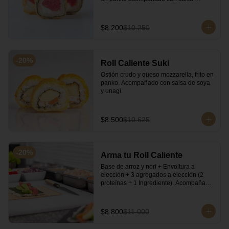
kampay. Acompañado con salsa de soya 
y unagi.
$8.200
$10.250
-
20
%
Roll Caliente Suki
Ostión crudo y queso mozzarella, frito en 
panko. Acompañado con salsa de soya 
y unagi.
$8.500
$10.625
-
20
%
Arma tu Roll Caliente
Base de arroz y nori + Envoltura a 
elección + 3 agregados a elección (2 
proteínas + 1 Ingrediente). Acompañado 
con salsa de soya y unagi.
$8.800
$11.000