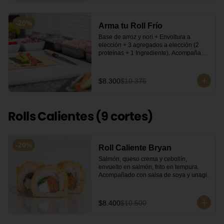
-
20
%
Arma tu Roll Frío
Base de arroz y nori + Envoltura a 
elección + 3 agregados a elección (2 
proteínas + 1 Ingrediente). Acompañado 
con salsa de soya.
$8.300
$10.375
Rolls Calientes (9 cortes)
-
20
%
Roll Caliente Bryan
Salmón, queso crema y cebollín, 
envuelto en salmón, frito en tempura. 
Acompañado con salsa de soya y unagi.
$8.400
$10.500