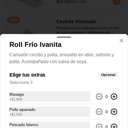
$16.000
$20.000
-
20
%
Ceviche Ahumado
Pescado blanco salteado al wok con mix 
de ajíes peruanos, cebolla morada, 
choclo y cilantro.
Roll Frío Ivanita
$9.800
$12.250
Camarón cocido y palta, envuelto en atún, salmón y
palta. Acompañado con salsa de soya.
-
20
%
Ceviche Nikkei
Elige tus extras
Opcional
Pescados a elección + ostiones, 
Seleccione 3
camarones y choclo a la manera 
peruana nikkei.
Masago
0
+
$1.000
$10.900
$13.625
Pollo apanado
0
+
$1.500
-
20
%
Ceviche Tataki
Pescado blanco
0