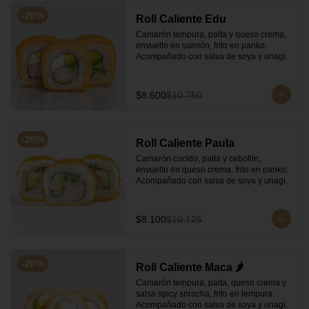
-
20
%
Roll Caliente Edu
Camarón tempura, palta y queso crema, 
envuelto en salmón, frito en panko. 
Acompañado con salsa de soya y unagi.
$8.600
$10.750
-
20
%
Roll Caliente Paula
Camarón cocido, palta y cebollín, 
envuelto en queso crema, frito en panko. 
Acompañado con salsa de soya y unagi.
$8.100
$10.125
-
20
%
Roll Caliente Maca 🌶️
Camarón tempura, palta, queso crema y 
salsa spicy sriracha, frito en tempura. 
Acompañado con salsa de soya y unagi.