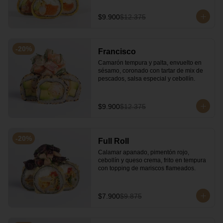
$9.900
$12.375
-
20
%
Francisco
Camarón tempura y palta, envuelto en 
sésamo, coronado con tartar de mix de 
pescados, salsa especial y cebollín.
$9.900
$12.375
-
20
%
Full Roll
Calamar apanado, pimentón rojo, 
cebollín y queso crema, frito en tempura 
con topping de mariscos flameados.
$7.900
$9.875