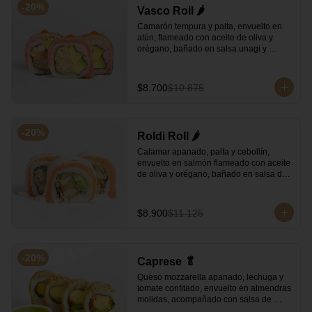
-
20
%
Vasco Roll 🌶️
Camarón tempura y palta, envuelto en 
atún, flameado con aceite de oliva y 
orégano, bañado en salsa unagi y 
puntos de salsa de rocoto.
$8.700
$10.875
-
20
%
Roldi Roll 🌶️
Calamar apanado, palta y cebollín, 
envuelto en salmón flameado con aceite 
de oliva y orégano, bañado en salsa de 
leche de tigre y salsa de rocoto.
$8.900
$11.125
-
20
%
Caprese 🥬
Queso mozzarella apanado, lechuga y 
tomate confitado, envuelto en almendras 
molidas, acompañado con salsa de 
albahaca.