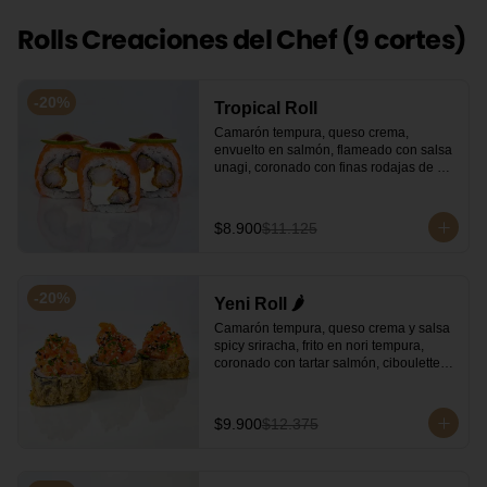
Rolls Creaciones del Chef (9 cortes)
-
20
%
Tropical Roll
Camarón tempura, queso crema, 
envuelto en salmón, flameado con salsa 
unagi, coronado con finas rodajas de 
limón.
$8.900
$11.125
-
20
%
Yeni Roll 🌶️
Camarón tempura, queso crema y salsa 
spicy sriracha, frito en nori tempura, 
coronado con tartar salmón, ciboulette y 
sésamo. Bañado con salsa unagui.
$9.900
$12.375