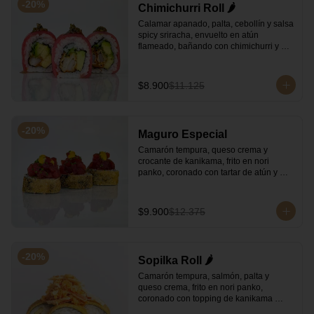
-
20
%
Chimichurri Roll 🌶️
Calamar apanado, palta, cebollín y salsa 
spicy sriracha, envuelto en atún 
flameado, bañando con chimichurri y 
salsa unagi.
$8.900
$11.125
-
20
%
Maguro Especial
Camarón tempura, queso crema y 
crocante de kanikama, frito en nori 
panko, coronado con tartar de atún y 
toques de salsa acevichada de ají 
amarillo y unagi.
$9.900
$12.375
-
20
%
Sopilka Roll 🌶️
Camarón tempura, salmón, palta y 
queso crema, frito en nori panko, 
coronado con topping de kanikama 
crocante y salsa spicy especial.