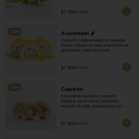
$7.200
$9.000
-
20
%
Acevichado 🌶️
Camarón y palta envuelto en pescado 
blanco, bañado en salsa acevichada de 
ají amarillo y salsa de rocoto.
$7.900
$9.875
-
20
%
Capricho
Crocante de kanikama, camarón 
tempura, queso crema y pimentón, 
envuelto en palta, acompañado con 
salsa unagi y soya.
$7.900
$9.875