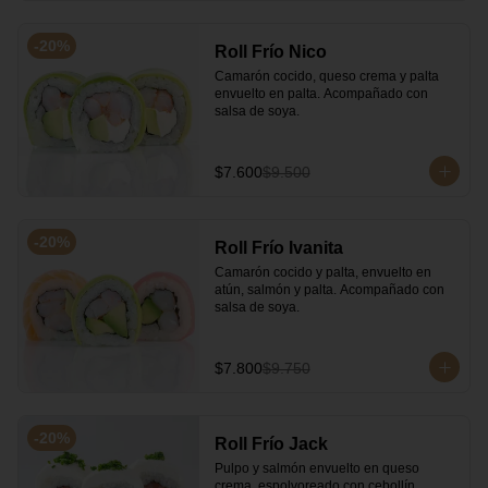
-
20
%
Roll Frío Nico
Camarón cocido, queso crema y palta 
envuelto en palta. Acompañado con 
salsa de soya.
$7.600
$9.500
-
20
%
Roll Frío Ivanita
Camarón cocido y palta, envuelto en 
atún, salmón y palta. Acompañado con 
salsa de soya.
$7.800
$9.750
-
20
%
Roll Frío Jack
Pulpo y salmón envuelto en queso 
crema, espolvoreado con cebollín. 