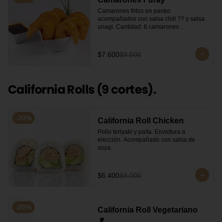
Camarones fritos en panko 
acompañados con salsa chili ?? y salsa 
unagi. Cantidad: 6 camarones 
aproximadamente.
$7.600
$9.500
California Rolls (9 cortes).
-
20
%
California Roll Chicken
Pollo teriyaki y palta. Envoltura a 
elección. Acompañado con salsa de 
soya.
$6.400
$8.000
-
20
%
California Roll Vegetariano
🥬