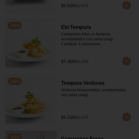
$5.500
$6.875
-
20
%
Ebi Tempura
Camarones fritos en tempura, 
acompañados con salsa unagi. 
Cantidad: 6 camarones 
aproximadamente.
$7.400
$9.250
-
20
%
Tempura Verduras
Verduras tempurizadas, acompañadas 
con salsa unagi.
$5.100
$6.375
-
20
%
Camarones Furay