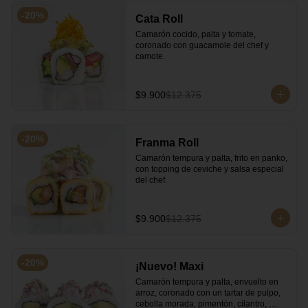
-
20
%
Cata Roll
Camarón cocido, palta y tomate, 
coronado con guacamole del chef y 
camote.
$9.900
$12.375
-
20
%
Franma Roll
Camarón tempura y palta, frito en panko, 
con topping de ceviche y salsa especial 
del chef.
$9.900
$12.375
-
20
%
¡Nuevo! Maxi
Camarón tempura y palta, envuelto en 
arroz, coronado con un tartar de pulpo, 
cebolla morada, pimentón, cilantro, 