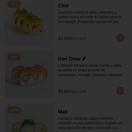
-
20
%
Chef
Camarón cocido al ajillo, pimentón y 
queso crema envuelto en palta cubierto 
en masago (Pequeñas huevas de pez 
capelán) y cebollín
$8.900
$11.125
-
20
%
Don Omar 🌶️
Camarón tempura, queso crema y palta, 
envuelto en crispy picante de 
camarones, masago, sriracha y sésamo.
$8.900
$11.125
-
20
%
Mati
Camarón tempura, palta y cebollín, 
envuelto en pescado blanco, bañado en 
salsa de leche de tigre, coronado con 