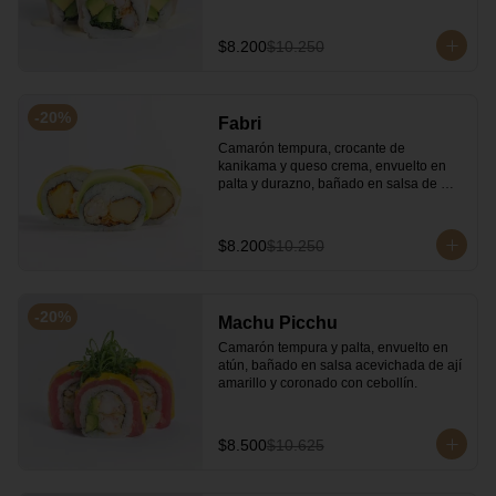
cilantro.
$8.200
$10.250
-
20
%
Fabri
Camarón tempura, crocante de 
kanikama y queso crema, envuelto en 
palta y durazno, bañado en salsa de 
maracuyá.
$8.200
$10.250
-
20
%
Machu Picchu
Camarón tempura y palta, envuelto en 
atún, bañado en salsa acevichada de ají 
amarillo y coronado con cebollín.
$8.500
$10.625