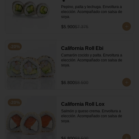
Pepino, palta y lechuga. Envoltura a 
elección. Acompañado con salsa de 
soya.
$5.900
$7.375
-
20
%
California Roll Ebi
Camarón cocido y palta. Envoltura a 
elección. Acompañado con salsa de 
soya.
$6.800
$8.500
-
20
%
California Roll Lox
Salmón y queso crema. Envoltura a 
elección. Acompañado con salsa de 
soya.
$6.800
$8.500