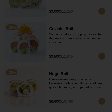
$9.000
$11.250
-
20
%
Ceviche Roll
Salmón y palta con topping de ceviche 
de pescado blanco e hilos de camote 
crocante.
$9.500
$11.875
-
20
%
Hugo Roll
Camarón tempura, crocante de 
kanikama, palta y cebollín, envuelto en 
queso flameado, acompañado con salsa 
unagi.
$8.600
$10.750