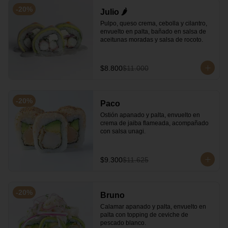
-
20
%
Julio 🌶️
Pulpo, queso crema, cebolla y cilantro, 
envuelto en palta, bañado en salsa de 
aceitunas moradas y salsa de rocoto.
$8.800
$11.000
-
20
%
Paco
Ostión apanado y palta, envuelto en 
crema de jaiba flameada, acompañado 
con salsa unagi.
$9.300
$11.625
-
20
%
Bruno
Calamar apanado y palta, envuelto en 
palta con topping de ceviche de 
pescado blanco.