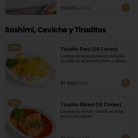
de soya. Recomendamos incluir en el 
$9.900
$12.375
relleno palta y/o queso crema para que 
el roll pueda compactar y ser firme.
Sashimi, Ceviche y Tiraditos
-
20
%
Tiradito Perú (10 Cortes)
Láminas de pescado blanco, bañadas 
en salsa de ají amarillo, limón y cilantro.
$7.900
$9.875
-
20
%
Tiradito Nikkei (10 Cortes)
Láminas de salmón, bañado en salsa 
ponzu con cebollín.