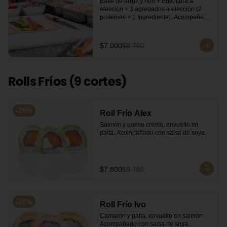
Base de arroz y nori + Envoltura a 
elección + 3 agregados a elección (2 
proteínas + 1 Ingrediente). Acompañado 
con salsa de soya.
$7.000
$8.750
Rolls Fríos (9 cortes)
-
20
%
Roll Frío Alex
Salmón y queso crema, envuelto en 
palta. Acompañado con salsa de soya.
$7.800
$9.750
-
20
%
Roll Frío Ivo
Camarón y palta, envuelto en salmón. 
Acompañado con salsa de soya.