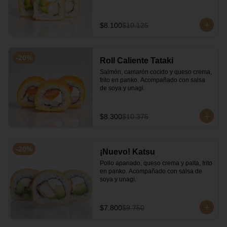
$8.100
$10.125
-
20
%
Roll Caliente Tataki
Salmón, camarón cocido y queso crema, 
frito en panko. Acompañado con salsa 
de soya y unagi.
$8.300
$10.375
-
20
%
¡Nuevo! Katsu
Pollo apanado, queso crema y palta, frito 
en panko. Acompañado con salsa de 
soya y unagi.
$7.800
$9.750