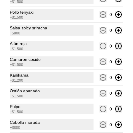
+
$1.500
Pescado a elección + camarones y 
masago (Pequeñas huevas de pez 
Pollo teriyaki
capelán) aderezado con salsa ponzu.
0
+
$1.500
Salsa spicy sriracha
$10.900
$13.625
0
+
$800
Atún rojo
0
Nigiris
+
$1.500
Camaron cocido
0
+
$1.500
-
20
%
Nigiri Atún (2 Unidades)
Kanikama
Lámina de atún sobre base de arroz 
0
blanco. Acompañado con salsa de soya.
+
$1.200
Ostión apanado
0
+
$1.500
$4.200
$5.250
Pulpo
0
+
$1.500
-
20
%
Nigiri Pescado Blanco (2
Cebolla morada
0
+
$800
Unidades)