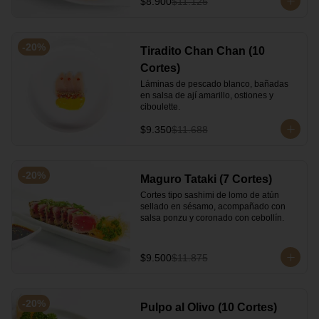
$8.900
$11.125
-
20
%
Tiradito Chan Chan (10
Cortes)
Láminas de pescado blanco, bañadas 
en salsa de ají amarillo, ostiones y 
ciboulette.
$9.350
$11.688
-
20
%
Maguro Tataki (7 Cortes)
Cortes tipo sashimi de lomo de atún 
sellado en sésamo, acompañado con 
salsa ponzu y coronado con cebollín.
$9.500
$11.875
-
20
%
Pulpo al Olivo (10 Cortes)