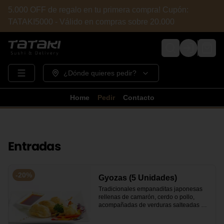
5.000 OFF de regalo en tu primera compra! Cupón:
TATAKI5000 - Válido en compras sobre 20.000
Login
¿Dónde quieres pedir?
Home
Pedir
Contacto
Entradas
-
20
%
Gyozas (5 Unidades)
Tradicionales empanaditas japonesas 
rellenas de camarón, cerdo o pollo, 
acompañadas de verduras salteadas y 
salsa ponzu .