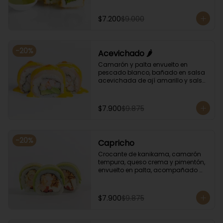
albahaca.
$7.200
$9.000
-
20
%
Acevichado 🌶️
Camarón y palta envuelto en 
pescado blanco, bañado en salsa 
acevichada de ají amarillo y salsa 
de rocoto.
$7.900
$9.875
-
20
%
Capricho
Crocante de kanikama, camarón 
tempura, queso crema y pimentón, 
envuelto en palta, acompañado 
con salsa unagi y soya.
$7.900
$9.875