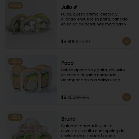
-
20
%
Julio 🌶️
Pulpo, queso crema, cebolla y 
cilantro, envuelto en palta, bañado 
en salsa de aceitunas moradas y 
salsa de rocoto.
$8.800
$11.000
-
20
%
Paco
Ostión apanado y palta, envuelto 
en crema de jaiba flameada, 
acompañado con salsa unagi.
$9.300
$11.625
-
20
%
Bruno
Calamar apanado y palta, 
envuelto en palta con topping de 
ceviche de pescado blanco.