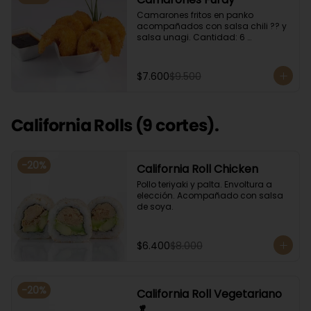
Camarones fritos en panko 
acompañados con salsa chili ?? y 
salsa unagi. Cantidad: 6 
camarones aproximadamente.
$7.600
$9.500
California Rolls (9 cortes).
-
20
%
California Roll Chicken
Pollo teriyaki y palta. Envoltura a 
elección. Acompañado con salsa 
de soya.
$6.400
$8.000
-
20
%
California Roll Vegetariano
🥬