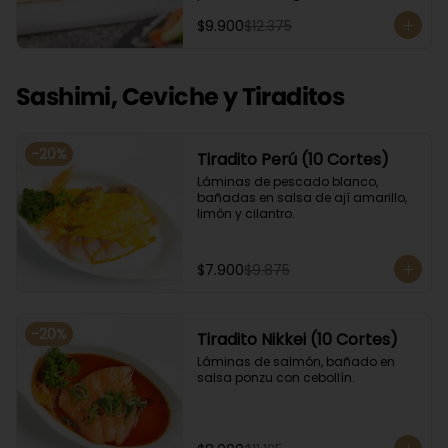
Acompañado con salsa de soya. 
$9.900
$12.375
Recomendamos incluir en el relleno 
palta y/o queso crema para que el 
roll pueda compactar y ser firme.
Sashimi, Ceviche y Tiraditos
-
20
%
Tiradito Perú (10 Cortes)
Láminas de pescado blanco, 
bañadas en salsa de ají amarillo, 
limón y cilantro.
$7.900
$9.875
-
20
%
Tiradito Nikkei (10 Cortes)
Láminas de salmón, bañado en 
salsa ponzu con cebollín.