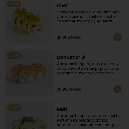
-
20
%
Chef
Camarón cocido al ajillo, pimentón 
y queso crema envuelto en palta 
cubierto en masago (Pequeñas 
huevas de pez capelán) y cebollín
$8.900
$11.125
-
20
%
Don Omar 🌶️
Camarón tempura, queso crema y 
palta, envuelto en crispy picante de 
camarones, masago, sriracha y 
sésamo.
$8.900
$11.125
-
20
%
Mati
Camarón tempura, palta y cebollín, 
envuelto en pescado blanco, 
bañado en salsa de leche de tigre, 