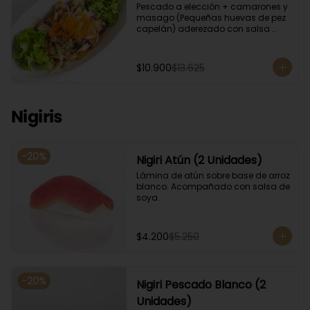
Pescado a elección + camarones y 
masago (Pequeñas huevas de pez 
capelán) aderezado con salsa 
ponzu.
$10.900
$13.625
Nigiris
-
20
%
Nigiri Atún (2 Unidades)
Lámina de atún sobre base de arroz 
blanco. Acompañado con salsa de 
soya.
$4.200
$5.250
-
20
%
Nigiri Pescado Blanco (2
Unidades)