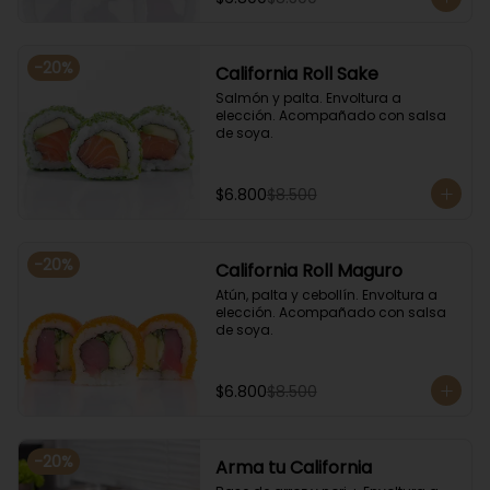
-
20
%
California Roll Sake
Salmón y palta. Envoltura a 
elección. Acompañado con salsa 
de soya.
$6.800
$8.500
-
20
%
California Roll Maguro
Atún, palta y cebollín. Envoltura a 
elección. Acompañado con salsa 
de soya.
$6.800
$8.500
-
20
%
Arma tu California