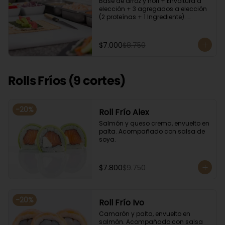
Base de arroz y nori + Envoltura a 
elección + 3 agregados a elección 
(2 proteínas + 1 Ingrediente). 
Acompañado con salsa de soya.
$7.000
$8.750
Rolls Fríos (9 cortes)
-
20
%
Roll Frío Alex
Salmón y queso crema, envuelto en 
palta. Acompañado con salsa de 
soya.
$7.800
$9.750
-
20
%
Roll Frío Ivo
Camarón y palta, envuelto en 
salmón. Acompañado con salsa 