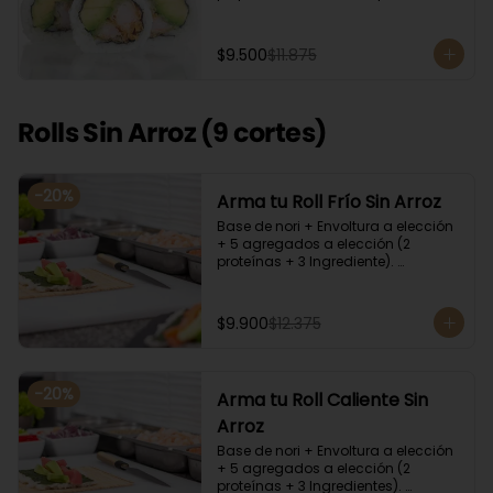
cilantro, quinoa y ciboulette, con  
salsa  de aceitunas moradas.
$9.500
$11.875
Rolls Sin Arroz (9 cortes)
-
20
%
Arma tu Roll Frío Sin Arroz
Base de nori + Envoltura a elección 
+ 5 agregados a elección (2 
proteínas + 3 Ingrediente). 
Acompañado con salsa de soya y 
unagi. Recomendamos incluir en el 
relleno palta y/o queso crema para 
$9.900
$12.375
que el roll pueda compactar y ser 
firme.
-
20
%
Arma tu Roll Caliente Sin
Arroz
Base de nori + Envoltura a elección 
+ 5 agregados a elección (2 
proteínas + 3 Ingredientes). 