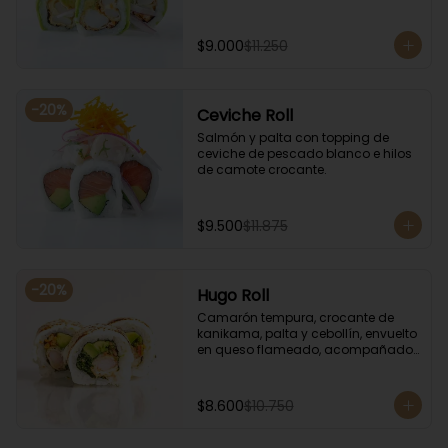
$9.000
$11.250
-
20
%
Ceviche Roll
Salmón y palta con topping de 
ceviche de pescado blanco e hilos 
de camote crocante.
$9.500
$11.875
-
20
%
Hugo Roll
Camarón tempura, crocante de 
kanikama, palta y cebollín, envuelto 
en queso flameado, acompañado 
con salsa unagi.
$8.600
$10.750