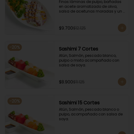
Finas láminas de pulpo, bañadas 
en aceite aromatizado de oliva, 
salsa de aceitunas moradas y un 
toque de salsa de rocoto rojo.
$9.700
$12.125
-
20
%
Sashimi 7 Cortes
Atún, Salmón, pescado blanco, 
pulpo o mixto acompañado con 
salsa de soya.
$8.900
$11.125
-
20
%
Sashimi 15 Cortes
Atún, Salmón, pescado blanco o 
pulpo, acompañado con salsa de 
soya.