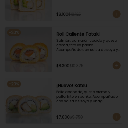
salsa de soya y unagi.
$8.100
$10.125
-
20
%
Roll Caliente Tataki
Salmón, camarón cocido y queso 
crema, frito en panko. 
Acompañado con salsa de soya y 
unagi.
$8.300
$10.375
-
20
%
¡Nuevo! Katsu
Pollo apanado, queso crema y 
palta, frito en panko. Acompañado 
con salsa de soya y unagi.
$7.800
$9.750