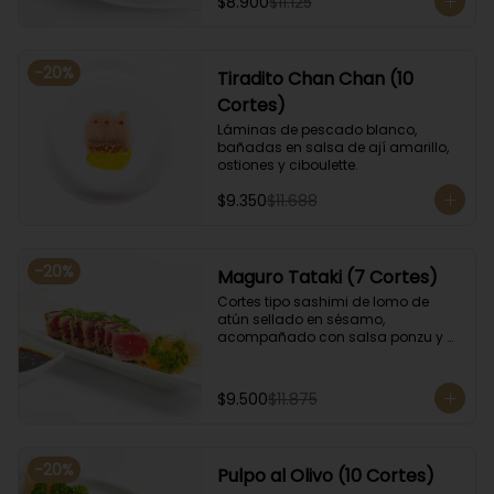
$8.900
$11.125
-
20
%
Tiradito Chan Chan (10
Cortes)
Láminas de pescado blanco, 
bañadas en salsa de ají amarillo, 
ostiones y ciboulette.
$9.350
$11.688
-
20
%
Maguro Tataki (7 Cortes)
Cortes tipo sashimi de lomo de 
atún sellado en sésamo, 
acompañado con salsa ponzu y 
coronado con cebollín.
$9.500
$11.875
-
20
%
Pulpo al Olivo (10 Cortes)