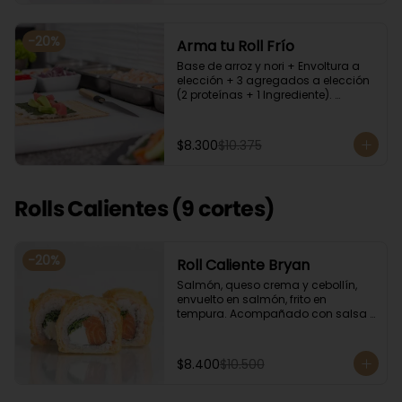
-
20
%
Arma tu Roll Frío
Base de arroz y nori + Envoltura a 
elección + 3 agregados a elección 
(2 proteínas + 1 Ingrediente). 
Acompañado con salsa de soya.
$8.300
$10.375
Rolls Calientes (9 cortes)
-
20
%
Roll Caliente Bryan
Salmón, queso crema y cebollín, 
envuelto en salmón, frito en 
tempura. Acompañado con salsa 
de soya y unagi.
$8.400
$10.500