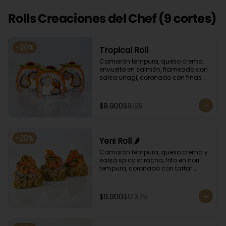
Rolls Creaciones del Chef (9 cortes)
-
20
%
Tropical Roll
Camarón tempura, queso crema, 
envuelto en salmón, flameado con 
salsa unagi, coronado con finas 
rodajas de limón.
$8.900
$11.125
-
20
%
Yeni Roll 🌶️
Camarón tempura, queso crema y 
salsa spicy sriracha, frito en nori 
tempura, coronado con tartar 
salmón, ciboulette y sésamo. 
Bañado con salsa unagui.
$9.900
$12.375