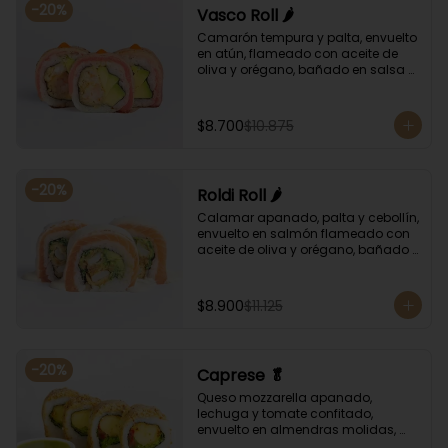
-
20
%
Vasco Roll 🌶️
Camarón tempura y palta, envuelto 
en atún, flameado con aceite de 
oliva y orégano, bañado en salsa 
unagi y puntos de salsa de rocoto.
$8.700
$10.875
-
20
%
Roldi Roll 🌶️
Calamar apanado, palta y cebollín, 
envuelto en salmón flameado con 
aceite de oliva y orégano, bañado 
en salsa de leche de tigre y salsa 
de rocoto.
$8.900
$11.125
-
20
%
Caprese 🥬
Queso mozzarella apanado, 
lechuga y tomate confitado, 
envuelto en almendras molidas, 
acompañado con salsa de 