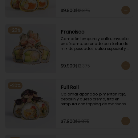
especial.
$9.900
$12.375
-
20
%
Francisco
Camarón tempura y palta, envuelto 
en sésamo, coronado con tartar de 
mix de pescados, salsa especial y 
cebollín.
$9.900
$12.375
-
20
%
Full Roll
Calamar apanado, pimentón rojo, 
cebollín y queso crema, frito en 
tempura con topping de mariscos 
flameados.
$7.900
$9.875