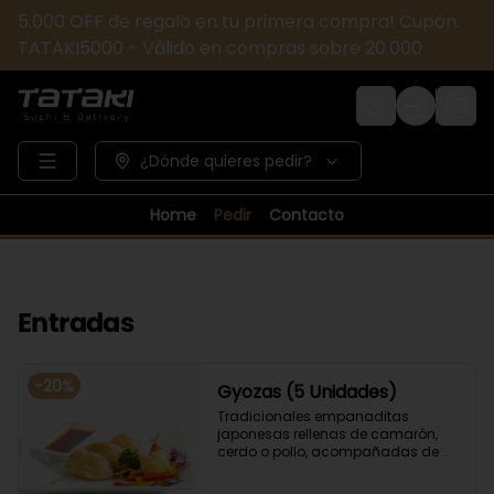
5.000 OFF de regalo en tu primera compra! Cupón:
TATAKI5000 - Válido en compras sobre 20.000
Login
¿Dónde quieres pedir?
Home
Pedir
Contacto
Entradas
-
20
%
Gyozas (5 Unidades)
Tradicionales empanaditas 
japonesas rellenas de camarón, 
cerdo o pollo, acompañadas de 
verduras salteadas y salsa ponzu .