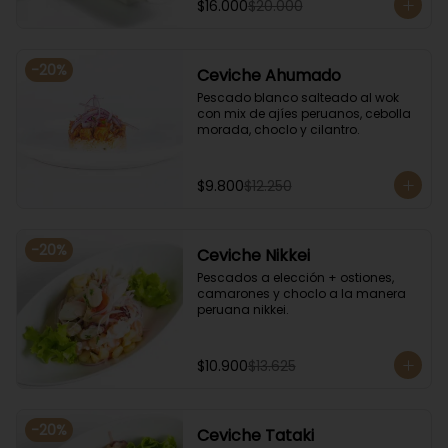
$16.000
$20.000
-
20
%
Ceviche Ahumado
Pescado blanco salteado al wok 
con mix de ajíes peruanos, cebolla 
morada, choclo y cilantro.
$9.800
$12.250
-
20
%
Ceviche Nikkei
Pescados a elección + ostiones, 
camarones y choclo a la manera 
peruana nikkei.
$10.900
$13.625
-
20
%
Ceviche Tataki