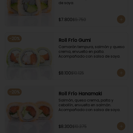
de soya.
$7.800
$9.750
-
20
%
Roll Frío Gumi
Camarón tempura, salmón y queso 
crema, envuelto en palta. 
Acompañado con salsa de soya.
$8.100
$10.125
-
20
%
Roll Frío Hanamaki
Salmón, queso crema, palta y 
cebollín, envuelto en salmón. 
Acompañado con salsa de soya.
$8.300
$10.375