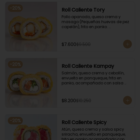
-
20
%
Roll Caliente Tory
Pollo apanado, queso crema y 
masago (Pequeñas huevas de pez 
capelán), frito en panko. 
Acompañado con salsa de soya y 
unagi.
$7.600
$9.500
-
20
%
Roll Caliente Kampay
Salmón, queso crema y cebollín, 
envuelto en panqueque, frito en 
panko, acompañado con salsa 
kampay. Acompañado con salsa 
de soya y unagi.
$8.200
$10.250
-
20
%
Roll Caliente Spicy
Atún, queso crema y salsa spicy 
sriracha, envuelto en panqueque, 
frito en panko acompañado con 