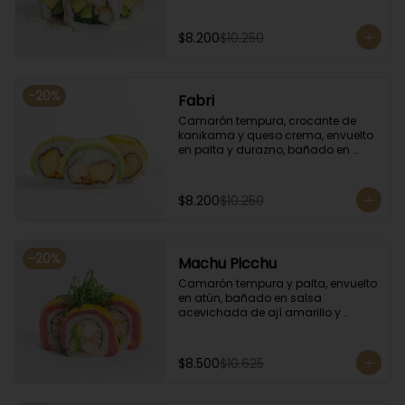
coronado con cilantro.
$8.200
$10.250
-
20
%
Fabri
Camarón tempura, crocante de 
kanikama y queso crema, envuelto 
en palta y durazno, bañado en 
salsa de maracuyá.
$8.200
$10.250
-
20
%
Machu Picchu
Camarón tempura y palta, envuelto 
en atún, bañado en salsa 
acevichada de ají amarillo y 
coronado con cebollín.
$8.500
$10.625