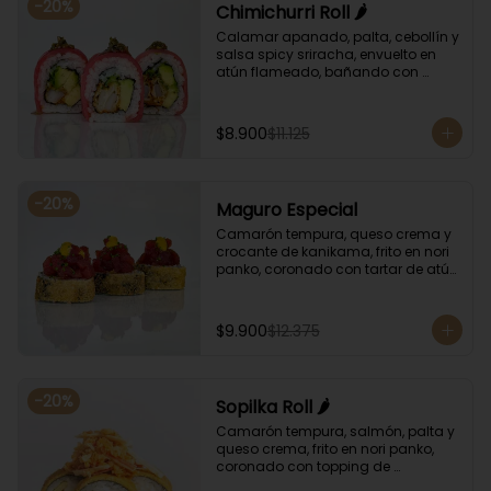
-
20
%
Chimichurri Roll 🌶️
Calamar apanado, palta, cebollín y 
salsa spicy sriracha, envuelto en 
atún flameado, bañando con 
chimichurri y salsa unagi.
$8.900
$11.125
-
20
%
Maguro Especial
Camarón tempura, queso crema y 
crocante de kanikama, frito en nori 
panko, coronado con tartar de atún 
y toques de salsa acevichada de 
ají amarillo y unagi.
$9.900
$12.375
-
20
%
Sopilka Roll 🌶️
Camarón tempura, salmón, palta y 
queso crema, frito en nori panko, 
coronado con topping de 
kanikama crocante y salsa spicy 