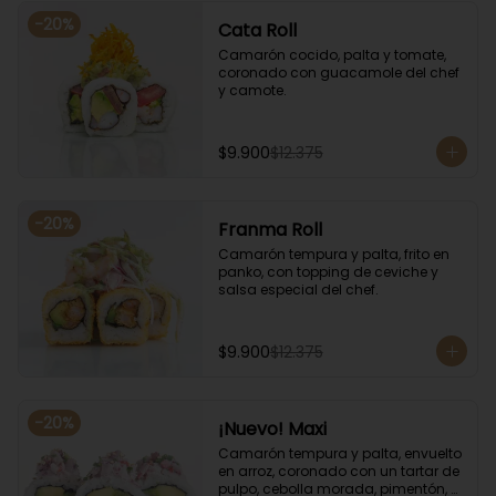
-
20
%
Cata Roll
Camarón cocido, palta y tomate, 
coronado con guacamole del chef 
y camote.
$9.900
$12.375
-
20
%
Franma Roll
Camarón tempura y palta, frito en 
panko, con topping de ceviche y 
salsa especial del chef.
$9.900
$12.375
-
20
%
¡Nuevo! Maxi
Camarón tempura y palta, envuelto 
en arroz, coronado con un tartar de 
pulpo, cebolla morada, pimentón, 