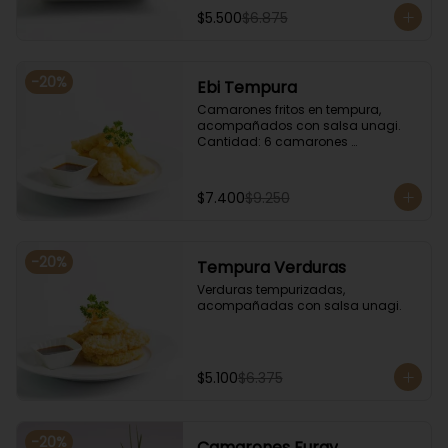
$5.500
$6.875
-
20
%
Ebi Tempura
Camarones fritos en tempura, 
acompañados con salsa unagi. 
Cantidad: 6 camarones 
aproximadamente.
$7.400
$9.250
-
20
%
Tempura Verduras
Verduras tempurizadas, 
acompañadas con salsa unagi.
$5.100
$6.375
-
20
%
Camarones Furay