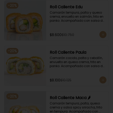
-
20
%
Roll Caliente Edu
Camarón tempura, palta y queso 
crema, envuelto en salmón, frito en 
panko. Acompañado con salsa de 
soya y unagi.
$8.600
$10.750
-
20
%
Roll Caliente Paula
Camarón cocido, palta y cebollín, 
envuelto en queso crema, frito en 
panko. Acompañado con salsa de 
soya y unagi.
$8.100
$10.125
-
20
%
Roll Caliente Maca 🌶️
Camarón tempura, palta, queso 
crema y salsa spicy sriracha, frito 
en tempura. Acompañado con 