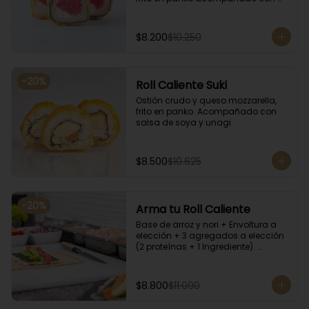
salsa kampay. Acompañado con 
salsa de soya y unagi.
$8.200
$10.250
-
20
%
Roll Caliente Suki
Ostión crudo y queso mozzarella, 
frito en panko. Acompañado con 
salsa de soya y unagi.
$8.500
$10.625
-
20
%
Arma tu Roll Caliente
Base de arroz y nori + Envoltura a 
elección + 3 agregados a elección 
(2 proteínas + 1 Ingrediente). 
Acompañado con salsa de soya y 
unagi.
$8.800
$11.000