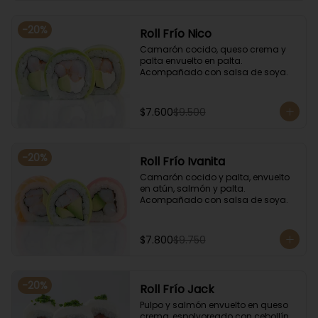
-
20
%
Roll Frío Nico
Camarón cocido, queso crema y 
palta envuelto en palta. 
Acompañado con salsa de soya.
$7.600
$9.500
-
20
%
Roll Frío Ivanita
Camarón cocido y palta, envuelto 
en atún, salmón y palta. 
Acompañado con salsa de soya.
$7.800
$9.750
-
20
%
Roll Frío Jack
Pulpo y salmón envuelto en queso 
crema, espolvoreado con cebollín. 