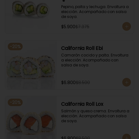
Pepino, palta y lechuga. Envoltura a 
elección. Acompañado con salsa 
de soya.
$5.900
$7.375
-
20
%
California Roll Ebi
Camarón cocido y palta. Envoltura 
a elección. Acompañado con 
salsa de soya.
$6.800
$8.500
-
20
%
California Roll Lox
Salmón y queso crema. Envoltura a 
elección. Acompañado con salsa 
de soya.
$6.800
$8.500