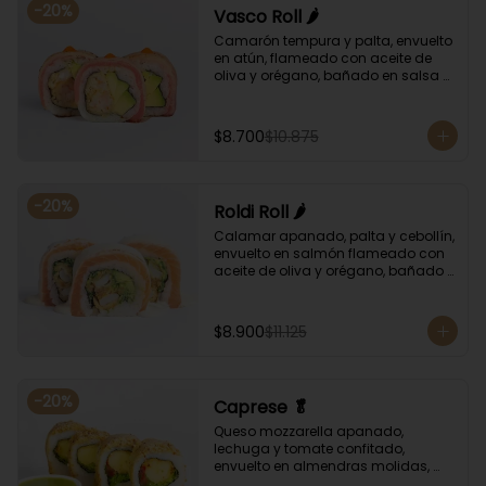
-
20
%
Vasco Roll 🌶️
Camarón tempura y palta, envuelto 
en atún, flameado con aceite de 
oliva y orégano, bañado en salsa 
unagi y puntos de salsa de rocoto.
$8.700
$10.875
-
20
%
Roldi Roll 🌶️
Calamar apanado, palta y cebollín, 
envuelto en salmón flameado con 
aceite de oliva y orégano, bañado 
en salsa de leche de tigre y salsa 
de rocoto.
$8.900
$11.125
-
20
%
Caprese 🥬
Queso mozzarella apanado, 
lechuga y tomate confitado, 
envuelto en almendras molidas, 
acompañado con salsa de 