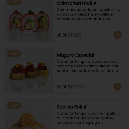
-
20
%
Chimichurri Roll 🌶️
Calamar apanado, palta, cebollín y 
salsa spicy sriracha, envuelto en 
atún flameado, bañando con 
chimichurri y salsa unagi.
$8.900
$11.125
-
20
%
Maguro Especial
Camarón tempura, queso crema y 
crocante de kanikama, frito en nori 
panko, coronado con tartar de atún 
y toques de salsa acevichada de 
ají amarillo y unagi.
$9.900
$12.375
-
20
%
Sopilka Roll 🌶️
Camarón tempura, salmón, palta y 
queso crema, frito en nori panko, 
coronado con topping de 
kanikama crocante y salsa spicy 