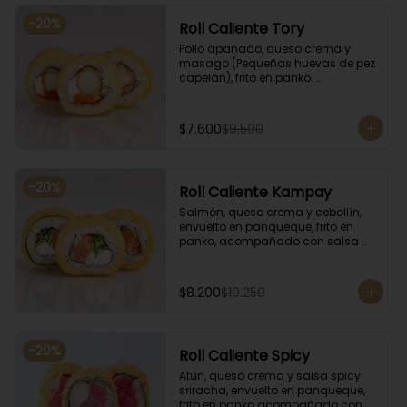
-
20
%
Roll Caliente Tory
Pollo apanado, queso crema y 
masago (Pequeñas huevas de pez 
capelán), frito en panko. 
Acompañado con salsa de soya y 
unagi.
$7.600
$9.500
-
20
%
Roll Caliente Kampay
Salmón, queso crema y cebollín, 
envuelto en panqueque, frito en 
panko, acompañado con salsa 
kampay. Acompañado con salsa 
de soya y unagi.
$8.200
$10.250
-
20
%
Roll Caliente Spicy
Atún, queso crema y salsa spicy 
sriracha, envuelto en panqueque, 
frito en panko acompañado con 