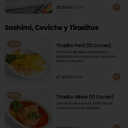
Acompañado con salsa de soya. 
$9.900
$12.375
Recomendamos incluir en el relleno 
palta y/o queso crema para que el 
roll pueda compactar y ser firme.
Sashimi, Ceviche y Tiraditos
-
20
%
Tiradito Perú (10 Cortes)
Láminas de pescado blanco, 
bañadas en salsa de ají amarillo, 
limón y cilantro.
$7.900
$9.875
-
20
%
Tiradito Nikkei (10 Cortes)
Láminas de salmón, bañado en 
salsa ponzu con cebollín.