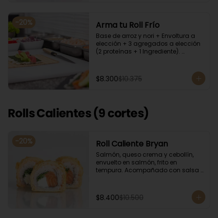
-
20
%
Arma tu Roll Frío
Base de arroz y nori + Envoltura a 
elección + 3 agregados a elección 
(2 proteínas + 1 Ingrediente). 
Acompañado con salsa de soya.
$8.300
$10.375
Rolls Calientes (9 cortes)
-
20
%
Roll Caliente Bryan
Salmón, queso crema y cebollín, 
envuelto en salmón, frito en 
tempura. Acompañado con salsa 
de soya y unagi.
$8.400
$10.500