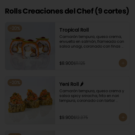
Rolls Creaciones del Chef (9 cortes)
-
20
%
Tropical Roll
Camarón tempura, queso crema, 
envuelto en salmón, flameado con 
salsa unagi, coronado con finas 
rodajas de limón.
$8.900
$11.125
-
20
%
Yeni Roll 🌶️
Camarón tempura, queso crema y 
salsa spicy sriracha, frito en nori 
tempura, coronado con tartar 
salmón, ciboulette y sésamo. 
Bañado con salsa unagui.
$9.900
$12.375