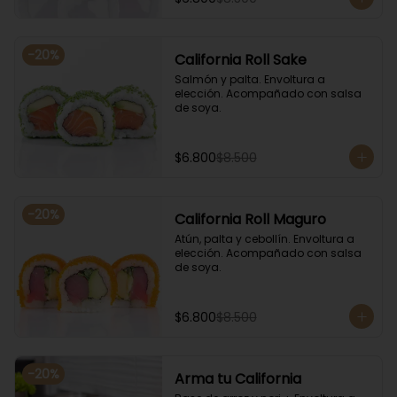
-
20
%
California Roll Sake
Salmón y palta. Envoltura a 
elección. Acompañado con salsa 
de soya.
$6.800
$8.500
-
20
%
California Roll Maguro
Atún, palta y cebollín. Envoltura a 
elección. Acompañado con salsa 
de soya.
$6.800
$8.500
-
20
%
Arma tu California