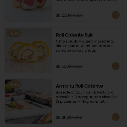
salsa kampay. Acompañado con 
salsa de soya y unagi.
$8.200
$10.250
-
20
%
Roll Caliente Suki
Ostión crudo y queso mozzarella, 
frito en panko. Acompañado con 
salsa de soya y unagi.
$8.500
$10.625
-
20
%
Arma tu Roll Caliente
Base de arroz y nori + Envoltura a 
elección + 3 agregados a elección 
(2 proteínas + 1 Ingrediente). 
Acompañado con salsa de soya y 
unagi.
$8.800
$11.000