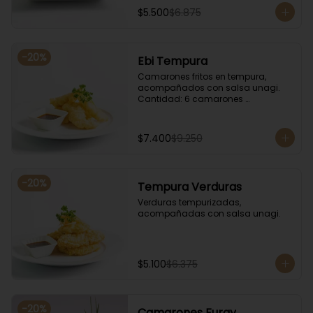
$5.500
$6.875
-
20
%
Ebi Tempura
Camarones fritos en tempura, 
acompañados con salsa unagi. 
Cantidad: 6 camarones 
aproximadamente.
$7.400
$9.250
-
20
%
Tempura Verduras
Verduras tempurizadas, 
acompañadas con salsa unagi.
$5.100
$6.375
-
20
%
Camarones Furay