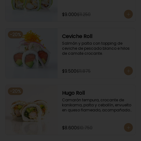
$9.000
$11.250
-
20
%
Ceviche Roll
Salmón y palta con topping de 
ceviche de pescado blanco e hilos 
de camote crocante.
$9.500
$11.875
-
20
%
Hugo Roll
Camarón tempura, crocante de 
kanikama, palta y cebollín, envuelto 
en queso flameado, acompañado 
con salsa unagi.
$8.600
$10.750