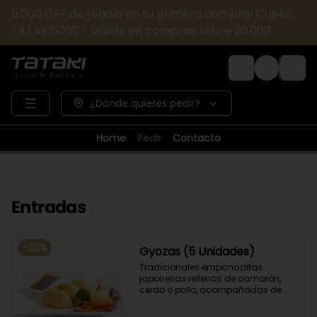
5.000 OFF de regalo en tu primera compra! Cupón:
TATAKI5000 - Válido en compras sobre 20.000
Login
¿Dónde quieres pedir?
Home
Pedir
Contacto
Entradas
-
20
%
Gyozas (5 Unidades)
Tradicionales empanaditas 
japonesas rellenas de camarón, 
cerdo o pollo, acompañadas de 
verduras salteadas y salsa ponzu .