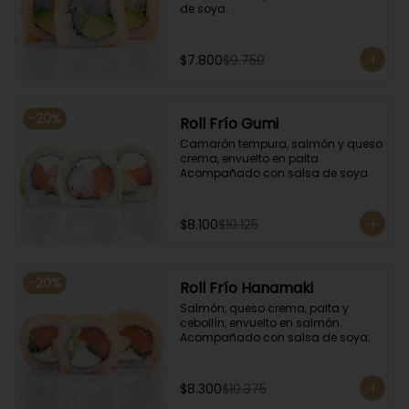
de soya.
$7.800
$9.750
-
20
%
Roll Frío Gumi
Camarón tempura, salmón y queso 
crema, envuelto en palta. 
Acompañado con salsa de soya.
$8.100
$10.125
-
20
%
Roll Frío Hanamaki
Salmón, queso crema, palta y 
cebollín, envuelto en salmón. 
Acompañado con salsa de soya.
$8.300
$10.375