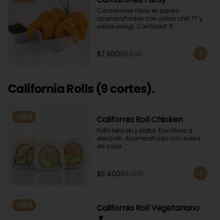
Camarones fritos en panko 
acompañados con salsa chili ?? y 
salsa unagi. Cantidad: 6 
camarones aproximadamente.
$7.600
$9.500
California Rolls (9 cortes).
-
20
%
California Roll Chicken
Pollo teriyaki y palta. Envoltura a 
elección. Acompañado con salsa 
de soya.
$6.400
$8.000
-
20
%
California Roll Vegetariano
🥬