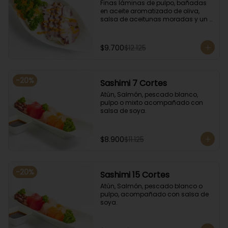
Finas láminas de pulpo, bañadas 
en aceite aromatizado de oliva, 
salsa de aceitunas moradas y un 
toque de salsa de rocoto rojo.
$9.700
$12.125
-
20
%
Sashimi 7 Cortes
Atún, Salmón, pescado blanco, 
pulpo o mixto acompañado con 
salsa de soya.
$8.900
$11.125
-
20
%
Sashimi 15 Cortes
Atún, Salmón, pescado blanco o 
pulpo, acompañado con salsa de 
soya.