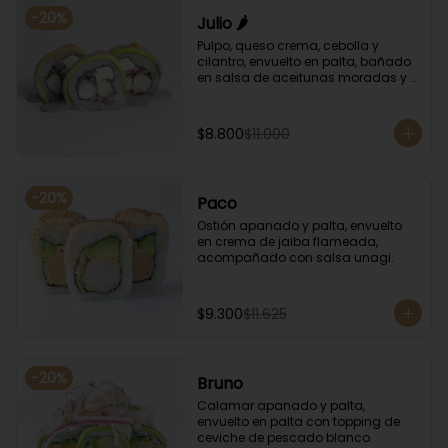
-
20
%
Julio 🌶️
Pulpo, queso crema, cebolla y 
cilantro, envuelto en palta, bañado 
en salsa de aceitunas moradas y 
salsa de rocoto.
$8.800
$11.000
-
20
%
Paco
Ostión apanado y palta, envuelto 
en crema de jaiba flameada, 
acompañado con salsa unagi.
$9.300
$11.625
-
20
%
Bruno
Calamar apanado y palta, 
envuelto en palta con topping de 
ceviche de pescado blanco.