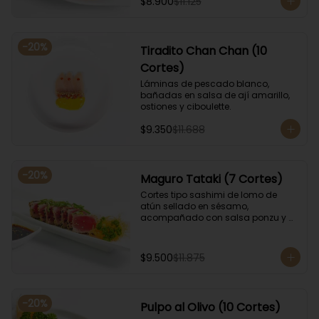
$8.900
$11.125
-
20
%
Tiradito Chan Chan (10
Cortes)
Láminas de pescado blanco, 
bañadas en salsa de ají amarillo, 
ostiones y ciboulette.
$9.350
$11.688
-
20
%
Maguro Tataki (7 Cortes)
Cortes tipo sashimi de lomo de 
atún sellado en sésamo, 
acompañado con salsa ponzu y 
coronado con cebollín.
$9.500
$11.875
-
20
%
Pulpo al Olivo (10 Cortes)