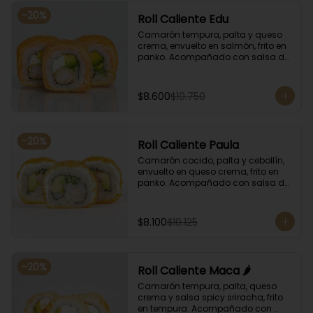
-
20
%
Roll Caliente Edu
Camarón tempura, palta y queso 
crema, envuelto en salmón, frito en 
panko. Acompañado con salsa de 
soya y unagi.
$8.600
$10.750
-
20
%
Roll Caliente Paula
Camarón cocido, palta y cebollín, 
envuelto en queso crema, frito en 
panko. Acompañado con salsa de 
soya y unagi.
$8.100
$10.125
-
20
%
Roll Caliente Maca 🌶️
Camarón tempura, palta, queso 
crema y salsa spicy sriracha, frito 
en tempura. Acompañado con 