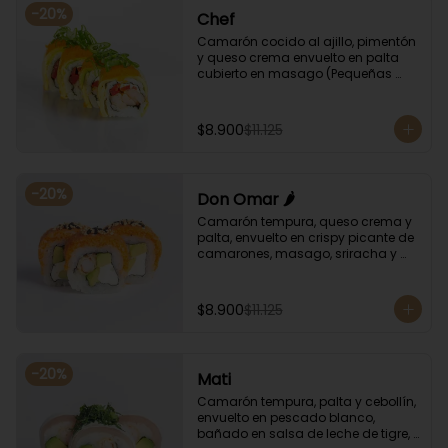
-
20
%
Chef
Camarón cocido al ajillo, pimentón 
y queso crema envuelto en palta 
cubierto en masago (Pequeñas 
huevas de pez capelán) y cebollín
$8.900
$11.125
-
20
%
Don Omar 🌶️
Camarón tempura, queso crema y 
palta, envuelto en crispy picante de 
camarones, masago, sriracha y 
sésamo.
$8.900
$11.125
-
20
%
Mati
Camarón tempura, palta y cebollín, 
envuelto en pescado blanco, 
bañado en salsa de leche de tigre, 