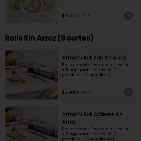
cilantro, quinoa y ciboulette, con  
salsa  de aceitunas moradas.
$9.500
$11.875
Rolls Sin Arroz (9 cortes)
-
20
%
Arma tu Roll Frío Sin Arroz
Base de nori + Envoltura a elección 
+ 5 agregados a elección (2 
proteínas + 3 Ingrediente). 
Acompañado con salsa de soya y 
unagi. Recomendamos incluir en el 
relleno palta y/o queso crema para 
$9.900
$12.375
que el roll pueda compactar y ser 
firme.
-
20
%
Arma tu Roll Caliente Sin
Arroz
Base de nori + Envoltura a elección 
+ 5 agregados a elección (2 
proteínas + 3 Ingredientes). 