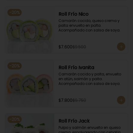
-
20
%
Roll Frío Nico
Camarón cocido, queso crema y 
palta envuelto en palta. 
Acompañado con salsa de soya.
$7.600
$9.500
-
20
%
Roll Frío Ivanita
Camarón cocido y palta, envuelto 
en atún, salmón y palta. 
Acompañado con salsa de soya.
$7.800
$9.750
-
20
%
Roll Frío Jack
Pulpo y salmón envuelto en queso 
crema, espolvoreado con cebollín. 