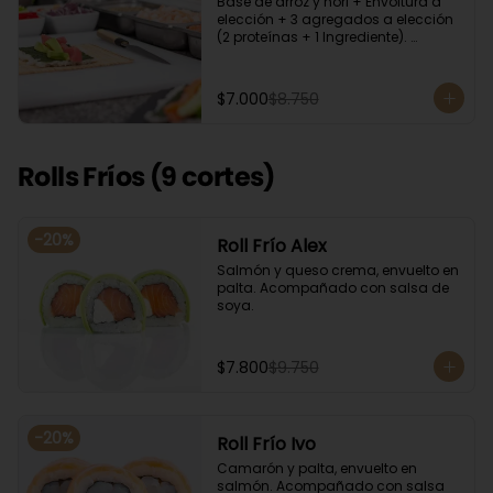
Base de arroz y nori + Envoltura a 
elección + 3 agregados a elección 
(2 proteínas + 1 Ingrediente). 
Acompañado con salsa de soya.
$7.000
$8.750
Rolls Fríos (9 cortes)
-
20
%
Roll Frío Alex
Salmón y queso crema, envuelto en 
palta. Acompañado con salsa de 
soya.
$7.800
$9.750
-
20
%
Roll Frío Ivo
Camarón y palta, envuelto en 
salmón. Acompañado con salsa 