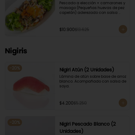
Pescado a elección + camarones y 
masago (Pequeñas huevas de pez 
capelán) aderezado con salsa 
ponzu.
$10.900
$13.625
Nigiris
-
20
%
Nigiri Atún (2 Unidades)
Lámina de atún sobre base de arroz 
blanco. Acompañado con salsa de 
soya.
$4.200
$5.250
-
20
%
Nigiri Pescado Blanco (2
Unidades)