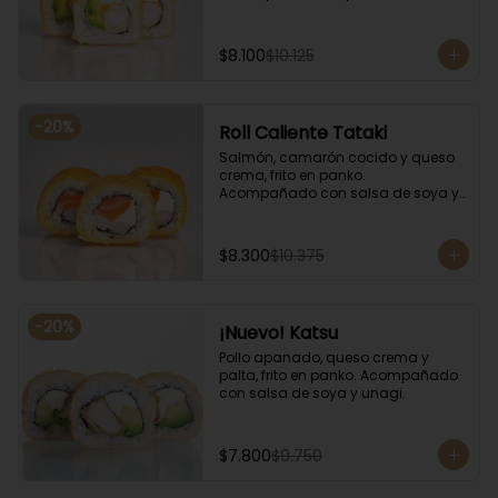
salsa de soya y unagi.
$8.100
$10.125
-
20
%
Roll Caliente Tataki
Salmón, camarón cocido y queso 
crema, frito en panko. 
Acompañado con salsa de soya y 
unagi.
$8.300
$10.375
-
20
%
¡Nuevo! Katsu
Pollo apanado, queso crema y 
palta, frito en panko. Acompañado 
con salsa de soya y unagi.
$7.800
$9.750