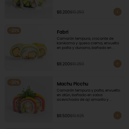
coronado con cilantro.
$8.200
$10.250
-
20
%
Fabri
Camarón tempura, crocante de 
kanikama y queso crema, envuelto 
en palta y durazno, bañado en 
salsa de maracuyá.
$8.200
$10.250
-
20
%
Machu Picchu
Camarón tempura y palta, envuelto 
en atún, bañado en salsa 
acevichada de ají amarillo y 
coronado con cebollín.
$8.500
$10.625