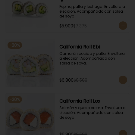
Pepino, palta y lechuga. Envoltura a 
elección. Acompañado con salsa 
de soya.
$5.900
$7.375
-
20
%
California Roll Ebi
Camarón cocido y palta. Envoltura 
a elección. Acompañado con 
salsa de soya.
$6.800
$8.500
-
20
%
California Roll Lox
Salmón y queso crema. Envoltura a 
elección. Acompañado con salsa 
de soya.
$6.800
$8.500