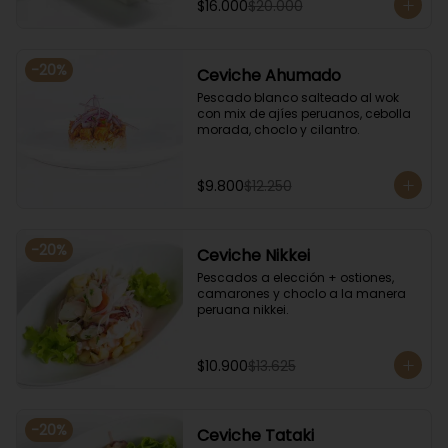
$16.000
$20.000
-
20
%
Ceviche Ahumado
Pescado blanco salteado al wok 
con mix de ajíes peruanos, cebolla 
morada, choclo y cilantro.
$9.800
$12.250
-
20
%
Ceviche Nikkei
Pescados a elección + ostiones, 
camarones y choclo a la manera 
peruana nikkei.
$10.900
$13.625
-
20
%
Ceviche Tataki