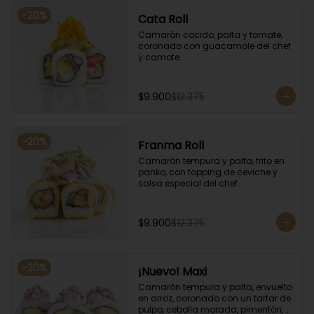
-
20
%
Cata Roll
Camarón cocido, palta y tomate, 
coronado con guacamole del chef 
y camote.
$9.900
$12.375
-
20
%
Franma Roll
Camarón tempura y palta, frito en 
panko, con topping de ceviche y 
salsa especial del chef.
$9.900
$12.375
-
20
%
¡Nuevo! Maxi
Camarón tempura y palta, envuelto 
en arroz, coronado con un tartar de 
pulpo, cebolla morada, pimentón, 