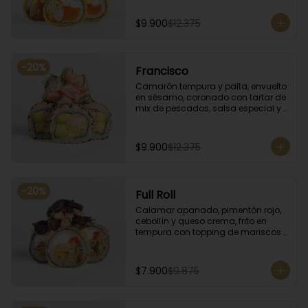
especial.
$9.900
$12.375
-
20
%
Francisco
Camarón tempura y palta, envuelto 
en sésamo, coronado con tartar de 
mix de pescados, salsa especial y 
cebollín.
$9.900
$12.375
-
20
%
Full Roll
Calamar apanado, pimentón rojo, 
cebollín y queso crema, frito en 
tempura con topping de mariscos 
flameados.
$7.900
$9.875