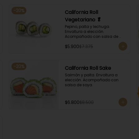
-
20
%
California Roll
Vegetariano 🥬
Pepino, palta y lechuga. 
Envoltura a elección. 
Acompañado con salsa de 
soya.
$5.900
$7.375
-
20
%
California Roll Sake
Salmón y palta. Envoltura a 
elección. Acompañado con 
salsa de soya.
$6.800
$8.500