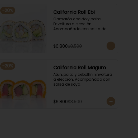
-
20
%
California Roll Ebi
Camarón cocido y palta. 
Envoltura a elección. 
Acompañado con salsa de 
soya.
$6.800
$8.500
-
20
%
California Roll Maguro
Atún, palta y cebollín. Envoltura 
a elección. Acompañado con 
salsa de soya.
$6.800
$8.500