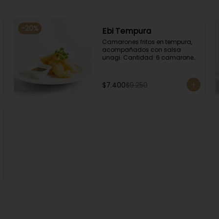
-
20
%
Ebi Tempura
Camarones fritos en tempura, 
acompañados con salsa 
unagi. Cantidad: 6 camarones 
aproximadamente.
$7.400
$9.250