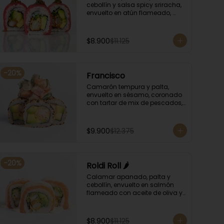
cebollín y salsa spicy sriracha, 
envuelto en atún flameado, 
bañando con chimichurri y 
salsa unagi.
$8.900
$11.125
-
20
%
Francisco
Camarón tempura y palta, 
envuelto en sésamo, coronado 
con tartar de mix de pescados, 
salsa especial y cebollín.
$9.900
$12.375
-
20
%
Roldi Roll 🌶️
Calamar apanado, palta y 
cebollín, envuelto en salmón 
flameado con aceite de oliva y 
orégano, bañado en salsa de 
leche de tigre y salsa de rocoto.
$8.900
$11.125