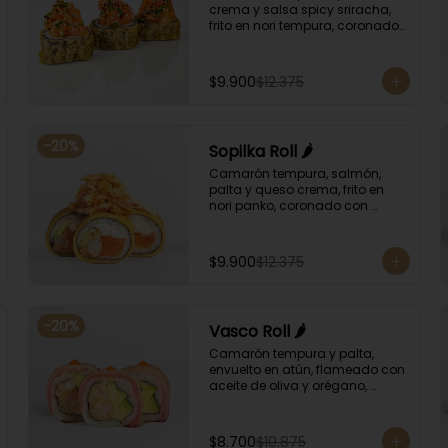
crema y salsa spicy sriracha, 
frito en nori tempura, coronado 
con tartar salmón, ciboulette y 
sésamo. Bañado con salsa 
unagui.
$9.900
$12.375
-
20
%
Sopilka Roll 🌶️
Camarón tempura, salmón, 
palta y queso crema, frito en 
nori panko, coronado con 
topping de kanikama crocante 
y salsa spicy especial.
$9.900
$12.375
-
20
%
Vasco Roll 🌶️
Camarón tempura y palta, 
envuelto en atún, flameado con 
aceite de oliva y orégano, 
bañado en salsa unagi y 
puntos de salsa de rocoto.
$8.700
$10.875