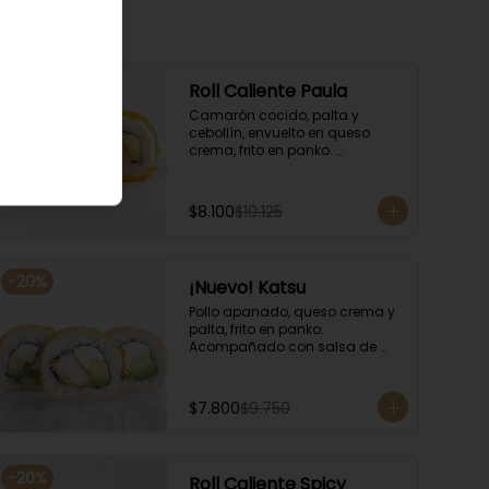
-
20
%
Roll Caliente Paula
Camarón cocido, palta y 
cebollín, envuelto en queso 
crema, frito en panko. 
Acompañado con salsa de 
soya y unagi.
$8.100
$10.125
-
20
%
¡Nuevo! Katsu
Pollo apanado, queso crema y 
palta, frito en panko. 
Acompañado con salsa de 
soya y unagi.
$7.800
$9.750
-
20
%
Roll Caliente Spicy