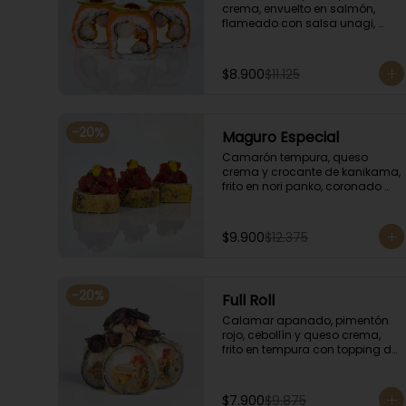
crema, envuelto en salmón, 
flameado con salsa unagi, 
coronado con finas rodajas de 
limón.
$8.900
$11.125
-
20
%
Maguro Especial
Camarón tempura, queso 
crema y crocante de kanikama, 
frito en nori panko, coronado 
con tartar de atún y toques de 
salsa acevichada de ají 
amarillo y unagi.
$9.900
$12.375
-
20
%
Full Roll
Calamar apanado, pimentón 
rojo, cebollín y queso crema, 
frito en tempura con topping de 
mariscos flameados.
$7.900
$9.875