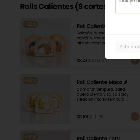
Rolls Calientes (9 cortes)
-
20
%
Roll Caliente Bryan
Salmón, queso crema y 
cebollín, envuelto en salmón, 
frito en tempura. Acompañado 
Este pro
con salsa de soya y unagi.
$8.400
$10.500
-
20
%
Roll Caliente Maca 🌶️
Camarón tempura, palta, 
queso crema y salsa spicy 
sriracha, frito en tempura. 
Acompañado con salsa de 
soya y unagi.
$8.100
$10.125
-
20
%
Roll Caliente Tory