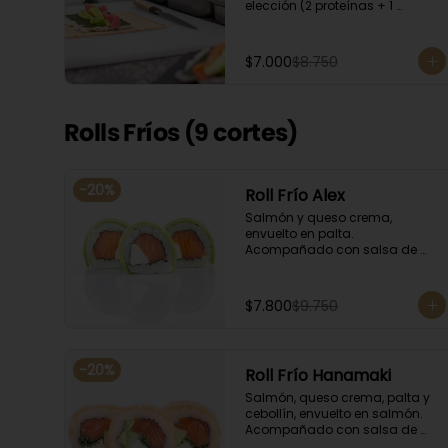
elección (2 proteínas + 1 
Ingrediente). Acompañado con 
salsa de soya.
$7.000
$8.750
Rolls Fríos (9 cortes)
-
20
%
Roll Frío Alex
Salmón y queso crema, 
envuelto en palta. 
Acompañado con salsa de 
soya.
$7.800
$9.750
-
20
%
Roll Frío Hanamaki
Salmón, queso crema, palta y 
cebollín, envuelto en salmón. 
Acompañado con salsa de 
soya.