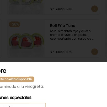
$7.600
$9.500
-
20
%
Roll Frío Tuna
Atún, pimentón rojo y queso 
crema, envuelto en palta. 
Acompañado con salsa de 
soya.
$7.900
$9.875
re
cto no esta disponible
laminado a la vinagreta.
ones especiales