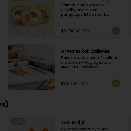
Salmón, queso crema y 
cebollín, envuelto en 
panqueque, frito en panko, 
acompañado con salsa 
kampay. Acompañado con 
salsa de soya y unagi.
$8.200
$10.250
-
20
%
Arma tu Roll Caliente
Base de arroz y nori + Envoltura 
a elección + 3 agregados a 
elección (2 proteínas + 1 
Ingrediente). Acompañado con 
salsa de soya y unagi.
$8.800
$11.000
es)
-
20
%
Yeni Roll 🌶️
Camarón tempura, queso 