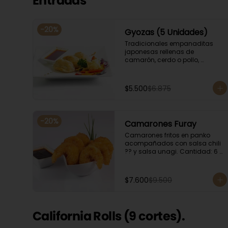
Entradas
-
20
%
Gyozas (5 Unidades)
Tradicionales empanaditas 
japonesas rellenas de 
camarón, cerdo o pollo, 
acompañadas de verduras 
salteadas y salsa ponzu .
$5.500
$6.875
-
20
%
Camarones Furay
Camarones fritos en panko 
acompañados con salsa chili 
?? y salsa unagi. Cantidad: 6 
camarones aproximadamente.
$7.600
$9.500
California Rolls (9 cortes).