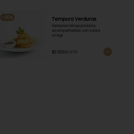
-
20
%
Tempura Verduras
Verduras tempurizadas, 
acompañadas con salsa 
unagi.
$5.100
$6.375