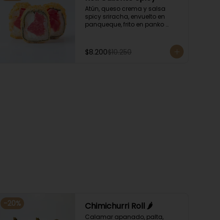
Atún, queso crema y salsa 
spicy sriracha, envuelto en 
panqueque, frito en panko 
acompañado con salsa 
kampay. Acompañado con 
salsa de soya y unagi.
$8.200
$10.250
-
20
%
Chimichurri Roll 🌶️
Calamar apanado, palta, 