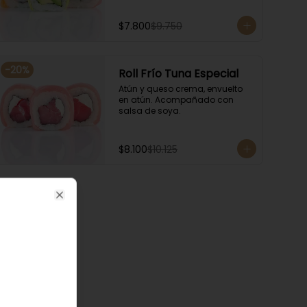
$7.800
$9.750
-
20
%
Roll Frío Tuna Especial
Atún y queso crema, envuelto 
en atún. Acompañado con 
salsa de soya.
$8.100
$10.125
Close