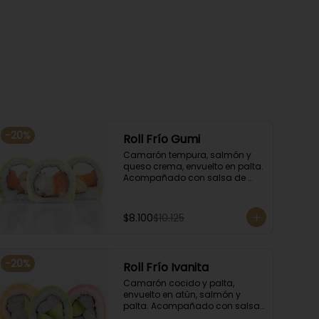
-
20
%
Roll Frío Gumi
Camarón tempura, salmón y 
queso crema, envuelto en palta. 
Acompañado con salsa de 
soya.
$8.100
$10.125
-
20
%
Roll Frío Ivanita
Camarón cocido y palta, 
envuelto en atún, salmón y 
palta. Acompañado con salsa 
de soya.