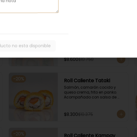
-
20
%
Roll Caliente Edu
Camarón tempura, palta y 
queso crema, envuelto en 
salmón, frito en panko. 
ducto no esta disponible
Acompañado con salsa de 
soya y unagi.
$8.600
$10.750
-
20
%
Roll Caliente Tataki
Salmón, camarón cocido y 
queso crema, frito en panko. 
Acompañado con salsa de 
soya y unagi.
$8.300
$10.375
-
20
%
Roll Caliente Kampay