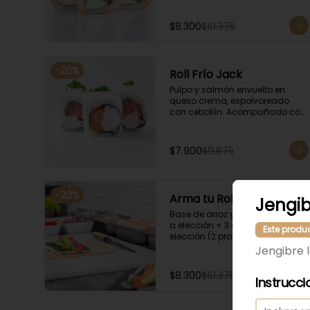
$8.300
$10.375
-
20
%
Roll Frío Jack
Pulpo y salmón envuelto en 
queso crema, espolvoreado 
con cebollín. Acompañado con 
salsa de soya.
$7.900
$9.875
-
20
%
Arma tu Roll Frío
Jengib
Base de arroz y nori + Envoltura 
a elección + 3 agregados a 
Este produ
elección (2 proteínas + 1 
Ingrediente). Acompañado con 
Jengibre 
salsa de soya.
$8.300
$10.375
Instrucci