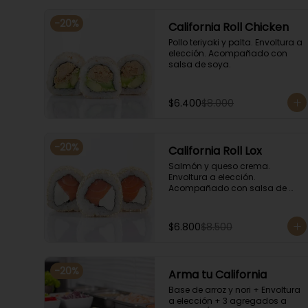
-
20
%
California Roll Chicken
Pollo teriyaki y palta. Envoltura a 
elección. Acompañado con 
salsa de soya.
$6.400
$8.000
-
20
%
California Roll Lox
Salmón y queso crema. 
Envoltura a elección. 
Acompañado con salsa de 
soya.
$6.800
$8.500
-
20
%
Arma tu California
Base de arroz y nori + Envoltura 
a elección + 3 agregados a 