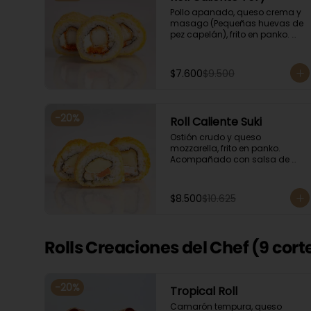
Pollo apanado, queso crema y 
masago (Pequeñas huevas de 
pez capelán), frito en panko. 
Acompañado con salsa de 
soya y unagi.
$7.600
$9.500
-
20
%
Roll Caliente Suki
Ostión crudo y queso 
mozzarella, frito en panko. 
Acompañado con salsa de 
soya y unagi.
$8.500
$10.625
Rolls Creaciones del Chef (9 cort
-
20
%
Tropical Roll
Camarón tempura, queso 