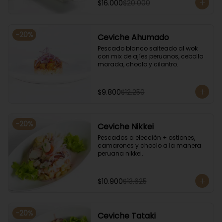
$16.000
$20.000
-
20
%
Ceviche Ahumado
Pescado blanco salteado al wok 
con mix de ajíes peruanos, cebolla 
morada, choclo y cilantro.
$9.800
$12.250
-
20
%
Ceviche Nikkei
Pescados a elección + ostiones, 
camarones y choclo a la manera 
peruana nikkei.
$10.900
$13.625
-
20
%
Ceviche Tataki