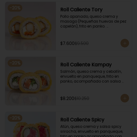
-
20
%
Roll Caliente Tory
Pollo apanado, queso crema y 
masago (Pequeñas huevas de pez 
capelán), frito en panko. 
Acompañado con salsa de soya y 
unagi.
$7.600
$9.500
-
20
%
Roll Caliente Kampay
Salmón, queso crema y cebollín, 
envuelto en panqueque, frito en 
panko, acompañado con salsa 
kampay. Acompañado con salsa 
de soya y unagi.
$8.200
$10.250
-
20
%
Roll Caliente Spicy
Atún, queso crema y salsa spicy 
sriracha, envuelto en panqueque, 
frito en panko acompañado con 