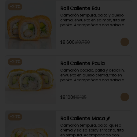
-
20
%
Roll Caliente Edu
Camarón tempura, palta y queso 
crema, envuelto en salmón, frito en 
panko. Acompañado con salsa de 
soya y unagi.
$8.600
$10.750
-
20
%
Roll Caliente Paula
Camarón cocido, palta y cebollín, 
envuelto en queso crema, frito en 
panko. Acompañado con salsa de 
soya y unagi.
$8.100
$10.125
-
20
%
Roll Caliente Maca 🌶️
Camarón tempura, palta, queso 
crema y salsa spicy sriracha, frito 
en tempura. Acompañado con 