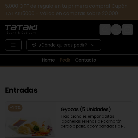
5.000 OFF de regalo en tu primera compra! Cupón:
TATAKI5000 - Válido en compras sobre 20.000
Login
¿Dónde quieres pedir?
Home
Pedir
Contacto
Entradas
-
20
%
Gyozas (5 Unidades)
Tradicionales empanaditas 
japonesas rellenas de camarón, 
cerdo o pollo, acompañadas de 
verduras salteadas y salsa ponzu .