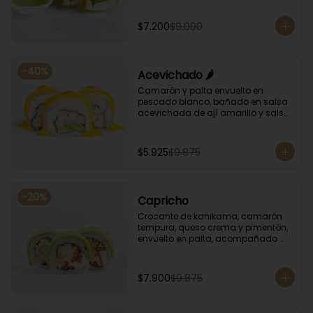
albahaca.
$7.200
$9.000
-
40
%
Acevichado 🌶️
Camarón y palta envuelto en 
pescado blanco, bañado en salsa 
acevichada de ají amarillo y salsa 
de rocoto.
$5.925
$9.875
-
20
%
Capricho
Crocante de kanikama, camarón 
tempura, queso crema y pimentón, 
envuelto en palta, acompañado 
con salsa unagi y soya.
$7.900
$9.875