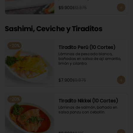
Acompañado con salsa de soya. 
$9.900
$12.375
Recomendamos incluir en el relleno 
palta y/o queso crema para que el 
roll pueda compactar y ser firme.
Sashimi, Ceviche y Tiraditos
-
20
%
Tiradito Perú (10 Cortes)
Láminas de pescado blanco, 
bañadas en salsa de ají amarillo, 
limón y cilantro.
$7.900
$9.875
-
20
%
Tiradito Nikkei (10 Cortes)
Láminas de salmón, bañado en 
salsa ponzu con cebollín.