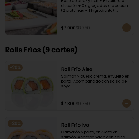
Base de arroz y nori + Envoltura a 
elección + 3 agregados a elección 
(2 proteínas + 1 Ingrediente). 
Acompañado con salsa de soya.
$7.000
$8.750
Rolls Fríos (9 cortes)
-
20
%
Roll Frío Alex
Salmón y queso crema, envuelto en 
palta. Acompañado con salsa de 
soya.
$7.800
$9.750
-
20
%
Roll Frío Ivo
Camarón y palta, envuelto en 
salmón. Acompañado con salsa 