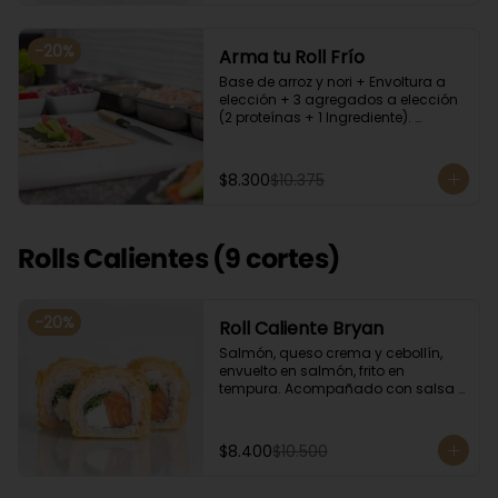
-
20
%
Arma tu Roll Frío
Base de arroz y nori + Envoltura a 
elección + 3 agregados a elección 
(2 proteínas + 1 Ingrediente). 
Acompañado con salsa de soya.
$8.300
$10.375
Rolls Calientes (9 cortes)
-
20
%
Roll Caliente Bryan
Salmón, queso crema y cebollín, 
envuelto en salmón, frito en 
tempura. Acompañado con salsa 
de soya y unagi.
$8.400
$10.500