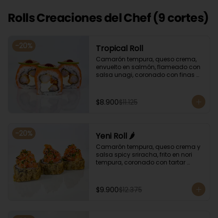
Rolls Creaciones del Chef (9 cortes)
-
20
%
Tropical Roll
Camarón tempura, queso crema, 
envuelto en salmón, flameado con 
salsa unagi, coronado con finas 
rodajas de limón.
$8.900
$11.125
-
20
%
Yeni Roll 🌶️
Camarón tempura, queso crema y 
salsa spicy sriracha, frito en nori 
tempura, coronado con tartar 
salmón, ciboulette y sésamo. 
Bañado con salsa unagui.
$9.900
$12.375