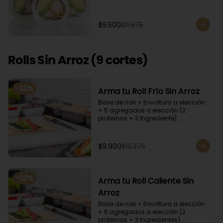
cilantro, quinoa y ciboulette, con  
salsa  de aceitunas moradas.
$9.500
$11.875
Rolls Sin Arroz (9 cortes)
-
20
%
Arma tu Roll Frío Sin Arroz
Base de nori + Envoltura a elección 
+ 5 agregados a elección (2 
proteínas + 3 Ingrediente). 
Acompañado con salsa de soya y 
unagi. Recomendamos incluir en el 
relleno palta y/o queso crema para 
$9.900
$12.375
que el roll pueda compactar y ser 
firme.
-
20
%
Arma tu Roll Caliente Sin
Arroz
Base de nori + Envoltura a elección 
+ 5 agregados a elección (2 
proteínas + 3 Ingredientes). 