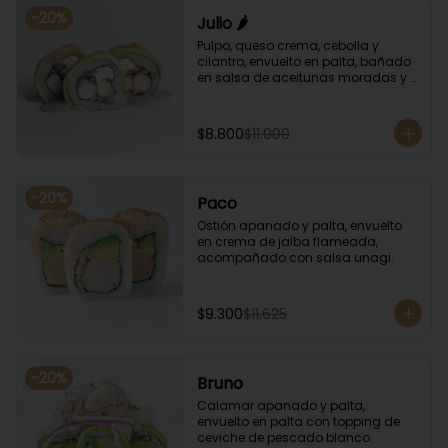
-
20
%
Julio 🌶️
Pulpo, queso crema, cebolla y 
cilantro, envuelto en palta, bañado 
en salsa de aceitunas moradas y 
salsa de rocoto.
$8.800
$11.000
-
20
%
Paco
Ostión apanado y palta, envuelto 
en crema de jaiba flameada, 
acompañado con salsa unagi.
$9.300
$11.625
-
20
%
Bruno
Calamar apanado y palta, 
envuelto en palta con topping de 
ceviche de pescado blanco.