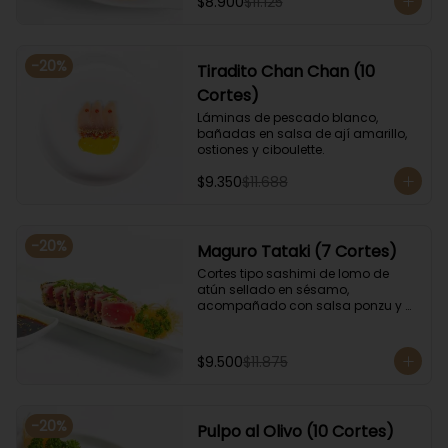
$8.900
$11.125
-
20
%
Tiradito Chan Chan (10
Cortes)
Láminas de pescado blanco, 
bañadas en salsa de ají amarillo, 
ostiones y ciboulette.
$9.350
$11.688
-
20
%
Maguro Tataki (7 Cortes)
Cortes tipo sashimi de lomo de 
atún sellado en sésamo, 
acompañado con salsa ponzu y 
coronado con cebollín.
$9.500
$11.875
-
20
%
Pulpo al Olivo (10 Cortes)