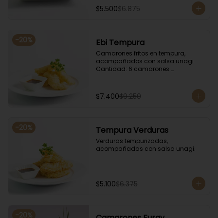
$5.500
$6.875
-
20
%
Ebi Tempura
Camarones fritos en tempura, 
acompañados con salsa unagi. 
Cantidad: 6 camarones 
aproximadamente.
$7.400
$9.250
-
20
%
Tempura Verduras
Verduras tempurizadas, 
acompañadas con salsa unagi.
$5.100
$6.375
-
20
%
Camarones Furay