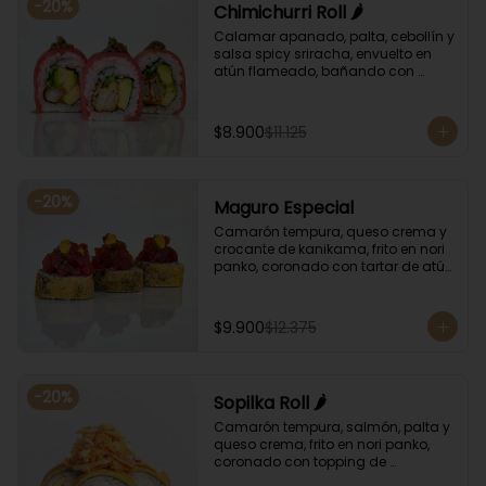
-
20
%
Chimichurri Roll 🌶️
Calamar apanado, palta, cebollín y 
salsa spicy sriracha, envuelto en 
atún flameado, bañando con 
chimichurri y salsa unagi.
$8.900
$11.125
-
20
%
Maguro Especial
Camarón tempura, queso crema y 
crocante de kanikama, frito en nori 
panko, coronado con tartar de atún 
y toques de salsa acevichada de 
ají amarillo y unagi.
$9.900
$12.375
-
20
%
Sopilka Roll 🌶️
Camarón tempura, salmón, palta y 
queso crema, frito en nori panko, 
coronado con topping de 
kanikama crocante y salsa spicy 