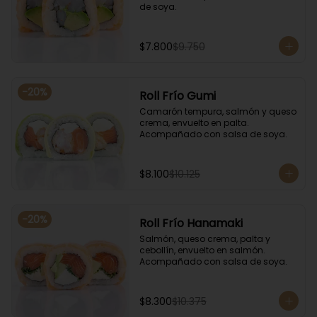
de soya.
$7.800
$9.750
-
20
%
Roll Frío Gumi
Camarón tempura, salmón y queso 
crema, envuelto en palta. 
Acompañado con salsa de soya.
$8.100
$10.125
-
20
%
Roll Frío Hanamaki
Salmón, queso crema, palta y 
cebollín, envuelto en salmón. 
Acompañado con salsa de soya.
$8.300
$10.375