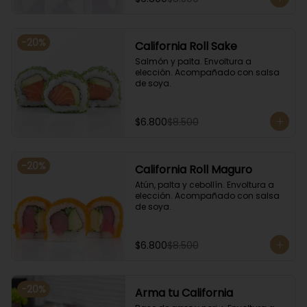
-
20
%
California Roll Sake
Salmón y palta. Envoltura a 
elección. Acompañado con salsa 
de soya.
$6.800
$8.500
-
20
%
California Roll Maguro
Atún, palta y cebollín. Envoltura a 
elección. Acompañado con salsa 
de soya.
$6.800
$8.500
-
20
%
Arma tu California