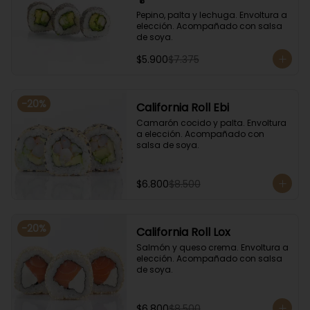
Pepino, palta y lechuga. Envoltura a 
elección. Acompañado con salsa 
de soya.
$5.900
$7.375
-
20
%
California Roll Ebi
Camarón cocido y palta. Envoltura 
a elección. Acompañado con 
salsa de soya.
$6.800
$8.500
-
20
%
California Roll Lox
Salmón y queso crema. Envoltura a 
elección. Acompañado con salsa 
de soya.
$6.800
$8.500