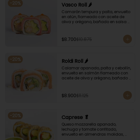
-
20
%
Vasco Roll 🌶️
Camarón tempura y palta, envuelto 
en atún, flameado con aceite de 
oliva y orégano, bañado en salsa 
unagi y puntos de salsa de rocoto.
$8.700
$10.875
-
20
%
Roldi Roll 🌶️
Calamar apanado, palta y cebollín, 
envuelto en salmón flameado con 
aceite de oliva y orégano, bañado 
en salsa de leche de tigre y salsa 
de rocoto.
$8.900
$11.125
-
20
%
Caprese 🥬
Queso mozzarella apanado, 
lechuga y tomate confitado, 
envuelto en almendras molidas, 
acompañado con salsa de 