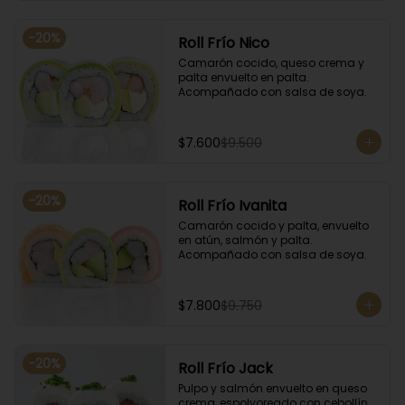
-
20
%
Roll Frío Nico
Camarón cocido, queso crema y 
palta envuelto en palta. 
Acompañado con salsa de soya.
$7.600
$9.500
-
20
%
Roll Frío Ivanita
Camarón cocido y palta, envuelto 
en atún, salmón y palta. 
Acompañado con salsa de soya.
$7.800
$9.750
-
20
%
Roll Frío Jack
Pulpo y salmón envuelto en queso 
crema, espolvoreado con cebollín. 