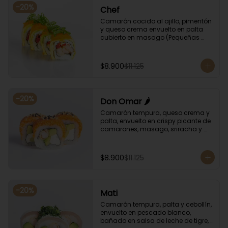
-
20
%
Chef
Camarón cocido al ajillo, pimentón 
y queso crema envuelto en palta 
cubierto en masago (Pequeñas 
huevas de pez capelán) y cebollín
$8.900
$11.125
-
20
%
Don Omar 🌶️
Camarón tempura, queso crema y 
palta, envuelto en crispy picante de 
camarones, masago, sriracha y 
sésamo.
$8.900
$11.125
-
20
%
Mati
Camarón tempura, palta y cebollín, 
envuelto en pescado blanco, 
bañado en salsa de leche de tigre, 