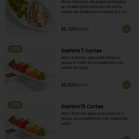
Finas láminas de pulpo, bañadas 
en aceite aromatizado de oliva, 
salsa de aceitunas moradas y un 
toque de salsa de rocoto rojo.
$9.700
$12.125
-
20
%
Sashimi 7 Cortes
Atún, Salmón, pescado blanco, 
pulpo o mixto acompañado con 
salsa de soya.
$8.900
$11.125
-
20
%
Sashimi 15 Cortes
Atún, Salmón, pescado blanco o 
pulpo, acompañado con salsa de 
soya.