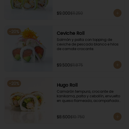
$9.000
$11.250
-
20
%
Ceviche Roll
Salmón y palta con topping de 
ceviche de pescado blanco e hilos 
de camote crocante.
$9.500
$11.875
-
20
%
Hugo Roll
Camarón tempura, crocante de 
kanikama, palta y cebollín, envuelto 
en queso flameado, acompañado 
con salsa unagi.
$8.600
$10.750