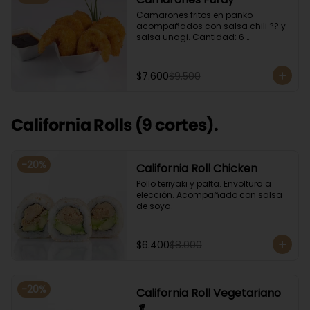
Camarones fritos en panko 
acompañados con salsa chili ?? y 
salsa unagi. Cantidad: 6 
camarones aproximadamente.
$7.600
$9.500
California Rolls (9 cortes).
-
20
%
California Roll Chicken
Pollo teriyaki y palta. Envoltura a 
elección. Acompañado con salsa 
de soya.
$6.400
$8.000
-
20
%
California Roll Vegetariano
🥬