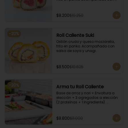
salsa kampay. Acompañado con 
salsa de soya y unagi.
$8.200
$10.250
-
20
%
Roll Caliente Suki
Ostión crudo y queso mozzarella, 
frito en panko. Acompañado con 
salsa de soya y unagi.
$8.500
$10.625
-
20
%
Arma tu Roll Caliente
Base de arroz y nori + Envoltura a 
elección + 3 agregados a elección 
(2 proteínas + 1 Ingrediente). 
Acompañado con salsa de soya y 
unagi.
$8.800
$11.000