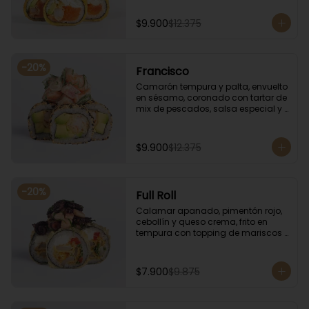
especial.
$9.900
$12.375
-
20
%
Francisco
Camarón tempura y palta, envuelto 
en sésamo, coronado con tartar de 
mix de pescados, salsa especial y 
cebollín.
$9.900
$12.375
-
20
%
Full Roll
Calamar apanado, pimentón rojo, 
cebollín y queso crema, frito en 
tempura con topping de mariscos 
flameados.
$7.900
$9.875