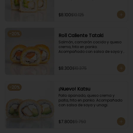
salsa de soya y unagi.
$8.100
$10.125
-
20
%
Roll Caliente Tataki
Salmón, camarón cocido y queso 
crema, frito en panko. 
Acompañado con salsa de soya y 
unagi.
$8.300
$10.375
-
20
%
¡Nuevo! Katsu
Pollo apanado, queso crema y 
palta, frito en panko. Acompañado 
con salsa de soya y unagi.
$7.800
$9.750