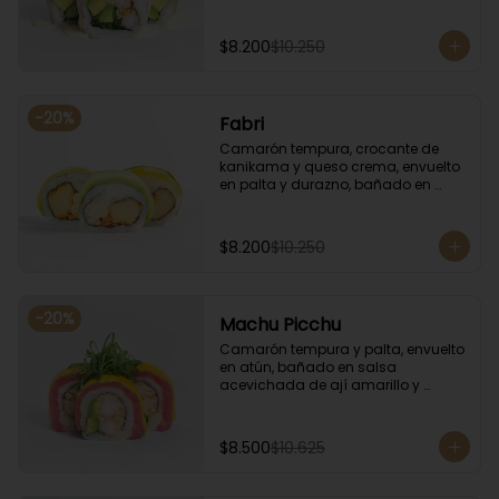
coronado con cilantro.
$8.200
$10.250
-
20
%
Fabri
Camarón tempura, crocante de 
kanikama y queso crema, envuelto 
en palta y durazno, bañado en 
salsa de maracuyá.
$8.200
$10.250
-
20
%
Machu Picchu
Camarón tempura y palta, envuelto 
en atún, bañado en salsa 
acevichada de ají amarillo y 
coronado con cebollín.
$8.500
$10.625