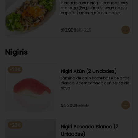
Pescado a elección + camarones y 
masago (Pequeñas huevas de pez 
capelán) aderezado con salsa 
ponzu.
$10.900
$13.625
Nigiris
-
20
%
Nigiri Atún (2 Unidades)
Lámina de atún sobre base de arroz 
blanco. Acompañado con salsa de 
soya.
$4.200
$5.250
-
20
%
Nigiri Pescado Blanco (2
Unidades)