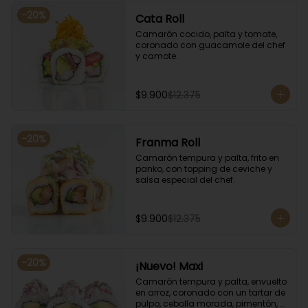
-
20
%
Cata Roll
Camarón cocido, palta y tomate, 
coronado con guacamole del chef 
y camote.
$9.900
$12.375
-
20
%
Franma Roll
Camarón tempura y palta, frito en 
panko, con topping de ceviche y 
salsa especial del chef.
$9.900
$12.375
-
20
%
¡Nuevo! Maxi
Camarón tempura y palta, envuelto 
en arroz, coronado con un tartar de 
pulpo, cebolla morada, pimentón, 