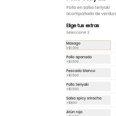
Pollo en salsa teriyaki
acompañado de verduras
Elige tus extras
Seleccione 3
Masago
+
$1.000
-
20
%
Roll Frío Ivo
Camarón y palta, envuelto en 
Pollo apanado
salmón. Acompañado con 
+
$1.500
salsa de soya.
Pescado blanco
+
$1.500
$7.800
$9.750
Pollo teriyaki
+
$1.500
-
20
%
Roll Frío Nico
Salsa spicy sriracha
+
$800
Camarón cocido, queso crema 
y palta envuelto en palta. 
Acompañado con salsa de 
Atún rojo
soya.