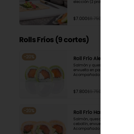
elección (2 proteínas + 1 
Ingrediente). Acompañado con 
salsa de soya.
$7.000
$8.750
Rolls Fríos (9 cortes)
-
20
%
Roll Frío Alex
Salmón y queso crema, 
envuelto en palta. 
Acompañado con salsa de 
soya.
$7.800
$9.750
-
20
%
Roll Frío Hanamaki
Salmón, queso crema, palta y 
cebollín, envuelto en salmón. 
Acompañado con salsa de 
soya.