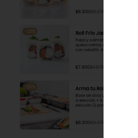
$8.300
$10.375
-
20
%
Roll Frío Jack
Pulpo y salmón envuelto en 
queso crema, espolvoreado 
con cebollín. Acompañado con 
salsa de soya.
$7.900
$9.875
-
20
%
Arma tu Roll Frío
Base de arroz y nori + Envoltura 
a elección + 3 agregados a 
elección (2 proteínas + 1 
Ingrediente). Acompañado con 
salsa de soya.
$8.300
$10.375