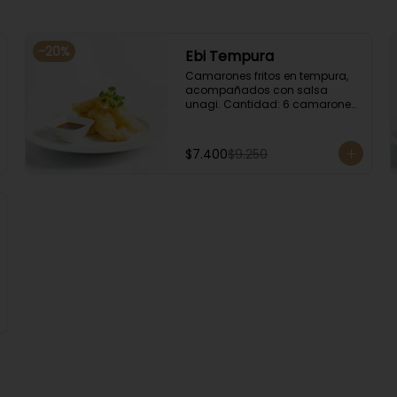
-
20
%
Ebi Tempura
Camarones fritos en tempura, 
acompañados con salsa 
unagi. Cantidad: 6 camarones 
aproximadamente.
$7.400
$9.250