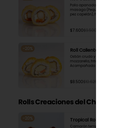
Pollo apanado, queso crema y 
masago (Pequeñas huevas de 
pez capelán), frito en panko. 
Acompañado con salsa de 
soya y unagi.
$7.600
$9.500
-
20
%
Roll Caliente Suki
Ostión crudo y queso 
mozzarella, frito en panko. 
Acompañado con salsa de 
soya y unagi.
$8.500
$10.625
Rolls Creaciones del Chef (9 cort
-
20
%
Tropical Roll
Camarón tempura, queso 