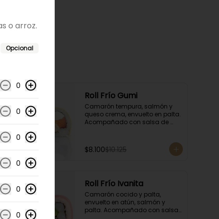
 o arroz.
Opcional
0
-
20
%
Roll Frío Gumi
Camarón tempura, salmón y 
0
queso crema, envuelto en palta. 
Acompañado con salsa de 
soya.
0
$8.100
$10.125
0
-
20
%
Roll Frío Ivanita
0
Camarón cocido y palta, 
envuelto en atún, salmón y 
palta. Acompañado con salsa 
0
de soya.