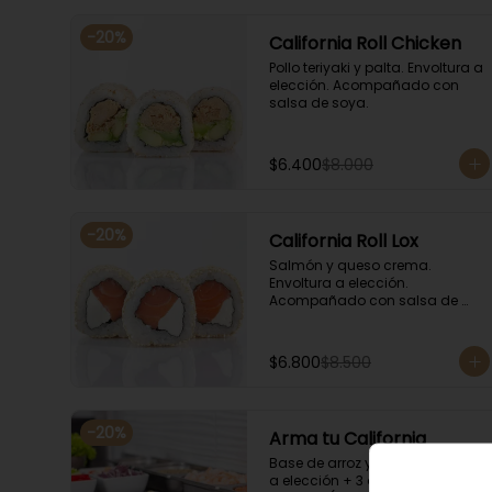
-
20
%
California Roll Chicken
Pollo teriyaki y palta. Envoltura a 
elección. Acompañado con 
salsa de soya.
$6.400
$8.000
-
20
%
California Roll Lox
Salmón y queso crema. 
Envoltura a elección. 
Acompañado con salsa de 
soya.
$6.800
$8.500
-
20
%
Arma tu California
Base de arroz y nori + Envoltura 
a elección + 3 agregados a 