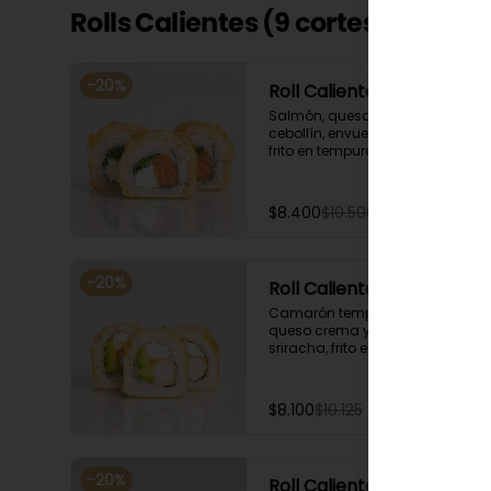
Rolls Calientes (9 cortes)
-
20
%
Roll Caliente Bryan
Salmón, queso crema y 
cebollín, envuelto en salmón, 
frito en tempura. Acompañado 
con salsa de soya y unagi.
$8.400
$10.500
-
20
%
Roll Caliente Maca 🌶️
Camarón tempura, palta, 
queso crema y salsa spicy 
sriracha, frito en tempura. 
Acompañado con salsa de 
soya y unagi.
$8.100
$10.125
-
20
%
Roll Caliente Tory