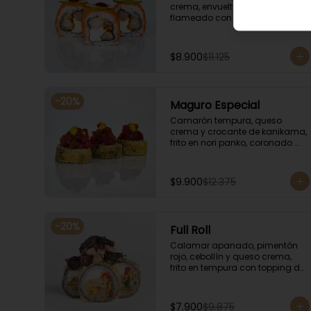
crema, envuelto en salmón, 
flameado con salsa unagi, 
coronado con finas rodajas de 
limón.
$8.900
$11.125
-
20
%
Maguro Especial
Camarón tempura, queso 
crema y crocante de kanikama, 
frito en nori panko, coronado 
con tartar de atún y toques de 
salsa acevichada de ají 
amarillo y unagi.
$9.900
$12.375
-
20
%
Full Roll
Calamar apanado, pimentón 
rojo, cebollín y queso crema, 
frito en tempura con topping de 
mariscos flameados.
$7.900
$9.875