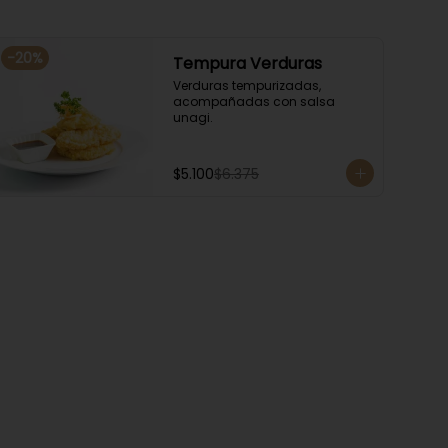
-
20
%
Tempura Verduras
Verduras tempurizadas, 
acompañadas con salsa 
unagi.
$5.100
$6.375