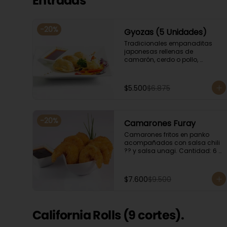
Entradas
-
20
%
Gyozas (5 Unidades)
Tradicionales empanaditas 
japonesas rellenas de 
camarón, cerdo o pollo, 
acompañadas de verduras 
salteadas y salsa ponzu .
$5.500
$6.875
-
20
%
Camarones Furay
Camarones fritos en panko 
acompañados con salsa chili 
?? y salsa unagi. Cantidad: 6 
camarones aproximadamente.
$7.600
$9.500
California Rolls (9 cortes).