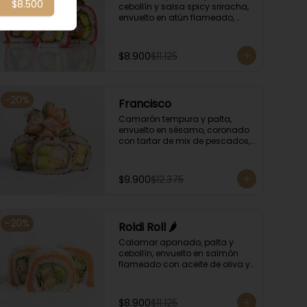
$8.500
cebollín y salsa spicy sriracha, 
envuelto en atún flameado, 
bañando con chimichurri y 
salsa unagi.
$8.900
$11.125
-
20
%
Francisco
Camarón tempura y palta, 
envuelto en sésamo, coronado 
con tartar de mix de pescados, 
salsa especial y cebollín.
$9.900
$12.375
-
20
%
Roldi Roll 🌶️
Calamar apanado, palta y 
cebollín, envuelto en salmón 
flameado con aceite de oliva y 
orégano, bañado en salsa de 
leche de tigre y salsa de rocoto.
$8.900
$11.125