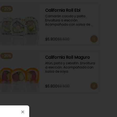
-
20
%
California Roll Ebi
Camarón cocido y palta. 
Envoltura a elección. 
Acompañado con salsa de 
soya.
$6.800
$8.500
-
20
%
California Roll Maguro
Atún, palta y cebollín. Envoltura 
a elección. Acompañado con 
salsa de soya.
$6.800
$8.500
Close