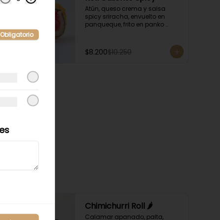
Atún, queso crema y salsa 
spicy sriracha, envuelto en 
panqueque, frito en panko 
acompañado con salsa 
Obligatorio
kampay. Acompañado con 
salsa de soya y unagi.
$8.200
$10.250
les
-
20
%
Chimichurri Roll 🌶️
Calamar apanado, palta, 