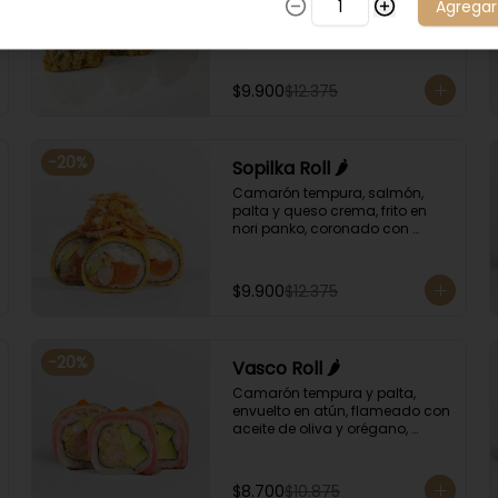
Agregar
crema y salsa spicy sriracha, 
frito en nori tempura, coronado 
con tartar salmón, ciboulette y 
sésamo. Bañado con salsa 
unagui.
$9.900
$12.375
-
20
%
Sopilka Roll 🌶️
Camarón tempura, salmón, 
palta y queso crema, frito en 
nori panko, coronado con 
topping de kanikama crocante 
y salsa spicy especial.
$9.900
$12.375
-
20
%
Vasco Roll 🌶️
Camarón tempura y palta, 
envuelto en atún, flameado con 
aceite de oliva y orégano, 
bañado en salsa unagi y 
puntos de salsa de rocoto.
$8.700
$10.875