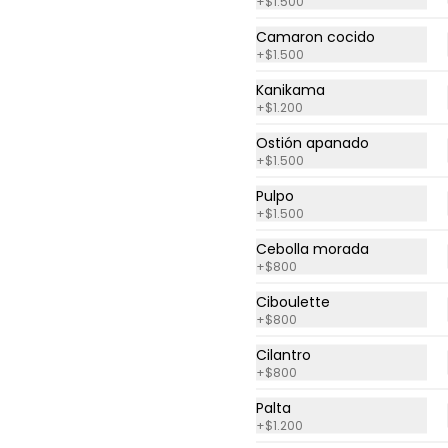
+
$1.500
Camaron cocido
$7.600
$9.500
+
$1.500
Kanikama
-
20
%
Roll Frío Tuna
+
$1.200
Atún, pimentón rojo y queso 
Ostión apanado
crema, envuelto en palta. 
+
$1.500
Acompañado con salsa de 
soya.
Pulpo
+
$1.500
$7.900
$9.875
Cebolla morada
+
$800
Ciboulette
+
$800
Cilantro
+
$800
Palta
+
$1.200