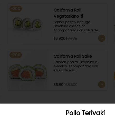
-
20
%
California Roll
Vegetariano 🥬
Pepino, palta y lechuga. 
Envoltura a elección. 
Acompañado con salsa de 
soya.
$5.900
$7.375
-
20
%
California Roll Sake
Salmón y palta. Envoltura a 
elección. Acompañado con 
salsa de soya.
$6.800
$8.500
Pollo Teriyaki