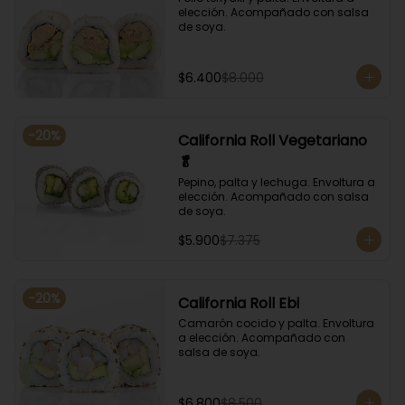
elección. Acompañado con salsa 
de soya.
$6.400
$8.000
-
20
%
California Roll Vegetariano
🥬
Pepino, palta y lechuga. Envoltura a 
elección. Acompañado con salsa 
de soya.
$5.900
$7.375
-
20
%
California Roll Ebi
Camarón cocido y palta. Envoltura 
a elección. Acompañado con 
salsa de soya.
$6.800
$8.500