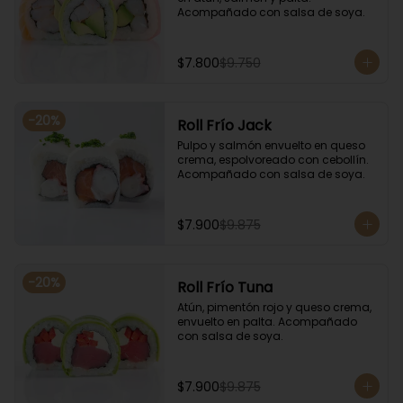
Acompañado con salsa de soya.
$7.800
$9.750
-
20
%
Roll Frío Jack
Pulpo y salmón envuelto en queso 
crema, espolvoreado con cebollín. 
Acompañado con salsa de soya.
$7.900
$9.875
-
20
%
Roll Frío Tuna
Atún, pimentón rojo y queso crema, 
envuelto en palta. Acompañado 
con salsa de soya.
$7.900
$9.875