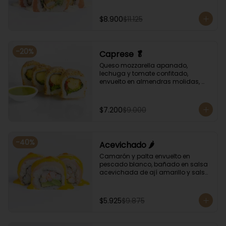
de rocoto.
$8.900
$11.125
-
20
%
Caprese 🥬
Queso mozzarella apanado, 
lechuga y tomate confitado, 
envuelto en almendras molidas, 
acompañado con salsa de 
albahaca.
$7.200
$9.000
-
40
%
Acevichado 🌶️
Camarón y palta envuelto en 
pescado blanco, bañado en salsa 
acevichada de ají amarillo y salsa 
de rocoto.
$5.925
$9.875