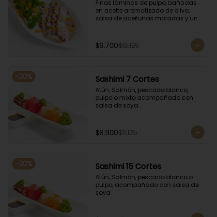
Finas láminas de pulpo, bañadas 
en aceite aromatizado de oliva, 
salsa de aceitunas moradas y un 
toque de salsa de rocoto rojo.
$9.700
$12.125
-
20
%
Sashimi 7 Cortes
Atún, Salmón, pescado blanco, 
pulpo o mixto acompañado con 
salsa de soya.
$8.900
$11.125
-
20
%
Sashimi 15 Cortes
Atún, Salmón, pescado blanco o 
pulpo, acompañado con salsa de 
soya.