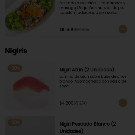
Pescado a elección + camarones y 
masago (Pequeñas huevas de pez 
capelán) aderezado con salsa 
ponzu.
$10.900
$13.625
Nigiris
-
20
%
Nigiri Atún (2 Unidades)
Lámina de atún sobre base de arroz 
blanco. Acompañado con salsa de 
soya.
$4.200
$5.250
-
20
%
Nigiri Pescado Blanco (2
Unidades)