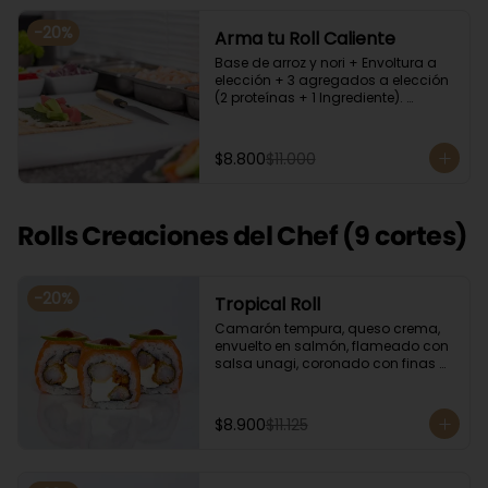
-
20
%
Arma tu Roll Caliente
Base de arroz y nori + Envoltura a 
elección + 3 agregados a elección 
(2 proteínas + 1 Ingrediente). 
Acompañado con salsa de soya y 
unagi.
$8.800
$11.000
Rolls Creaciones del Chef (9 cortes)
-
20
%
Tropical Roll
Camarón tempura, queso crema, 
envuelto en salmón, flameado con 
salsa unagi, coronado con finas 
rodajas de limón.
$8.900
$11.125