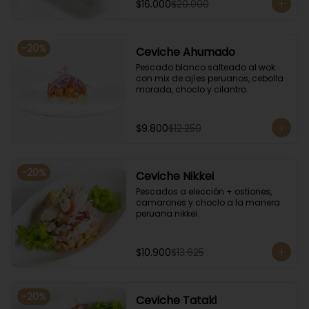
$16.000
$20.000
-
20
%
Ceviche Ahumado
Pescado blanco salteado al wok 
con mix de ajíes peruanos, cebolla 
morada, choclo y cilantro.
$9.800
$12.250
-
20
%
Ceviche Nikkei
Pescados a elección + ostiones, 
camarones y choclo a la manera 
peruana nikkei.
$10.900
$13.625
-
20
%
Ceviche Tataki