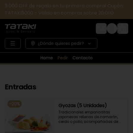
5.000 OFF de regalo en tu primera compra! Cupón:
TATAKI5000 - Válido en compras sobre 20.000
Login
¿Dónde quieres pedir?
Home
Pedir
Contacto
Entradas
-
20
%
Gyozas (5 Unidades)
Tradicionales empanaditas 
japonesas rellenas de camarón, 
cerdo o pollo, acompañadas de 
verduras salteadas y salsa ponzu .