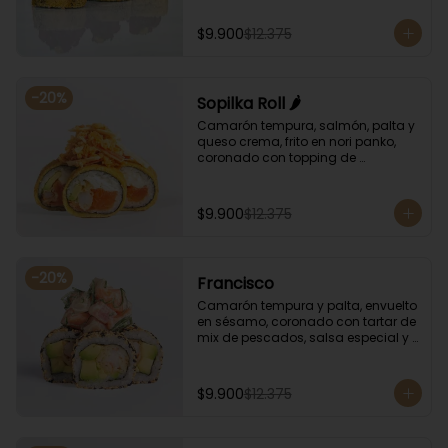
ají amarillo y unagi.
$9.900
$12.375
-
20
%
Sopilka Roll 🌶️
Camarón tempura, salmón, palta y 
queso crema, frito en nori panko, 
coronado con topping de 
kanikama crocante y salsa spicy 
especial.
$9.900
$12.375
-
20
%
Francisco
Camarón tempura y palta, envuelto 
en sésamo, coronado con tartar de 
mix de pescados, salsa especial y 
cebollín.
$9.900
$12.375