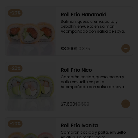
-
20
%
Roll Frío Hanamaki
Salmón, queso crema, palta y 
cebollín, envuelto en salmón. 
Acompañado con salsa de soya.
$8.300
$10.375
-
20
%
Roll Frío Nico
Camarón cocido, queso crema y 
palta envuelto en palta. 
Acompañado con salsa de soya.
$7.600
$9.500
-
20
%
Roll Frío Ivanita
Camarón cocido y palta, envuelto 
en atún, salmón y palta. 