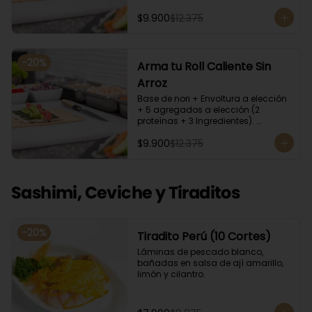
unagi. Recomendamos incluir en el 
relleno palta y/o queso crema para 
$9.900
$12.375
que el roll pueda compactar y ser 
firme.
-
20
%
Arma tu Roll Caliente Sin
Arroz
Base de nori + Envoltura a elección 
+ 5 agregados a elección (2 
proteínas + 3 Ingredientes). 
Acompañado con salsa de soya. 
$9.900
$12.375
Recomendamos incluir en el relleno 
palta y/o queso crema para que el 
roll pueda compactar y ser firme.
Sashimi, Ceviche y Tiraditos
-
20
%
Tiradito Perú (10 Cortes)
Láminas de pescado blanco, 
bañadas en salsa de ají amarillo, 
limón y cilantro.