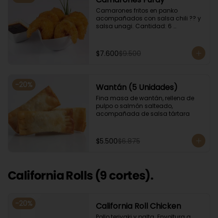
Camarones fritos en panko 
acompañados con salsa chili ?? y 
salsa unagi. Cantidad: 6 
camarones aproximadamente.
$7.600
$9.500
-
20
%
Wantán (5 Unidades)
Fina masa de wantán, rellena de 
pulpo o salmón salteado, 
acompañada de salsa tártara
$5.500
$6.875
California Rolls (9 cortes).
-
20
%
California Roll Chicken
Pollo teriyaki y palta. Envoltura a 