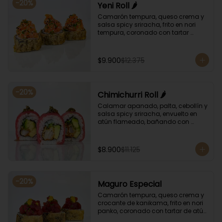
-
20
%
Yeni Roll 🌶️
Camarón tempura, queso crema y 
salsa spicy sriracha, frito en nori 
tempura, coronado con tartar 
salmón, ciboulette y sésamo. 
Bañado con salsa unagui.
$9.900
$12.375
-
20
%
Chimichurri Roll 🌶️
Calamar apanado, palta, cebollín y 
salsa spicy sriracha, envuelto en 
atún flameado, bañando con 
chimichurri y salsa unagi.
$8.900
$11.125
-
20
%
Maguro Especial
Camarón tempura, queso crema y 
crocante de kanikama, frito en nori 
panko, coronado con tartar de atún 
y toques de salsa acevichada de 