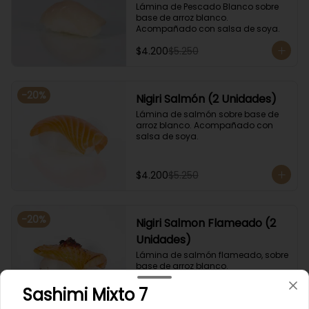
Lámina de Pescado Blanco sobre 
base de arroz blanco. 
Acompañado con salsa de soya.
$4.200
$5.250
-
20
%
Nigiri Salmón (2 Unidades)
Lámina de salmón sobre base de 
arroz blanco. Acompañado con 
salsa de soya.
$4.200
$5.250
-
20
%
Nigiri Salmon Flameado (2
Unidades)
Lámina de salmón flameado, sobre 
base de arroz blanco. 
Acompañado con salsa de soya.
Sashimi Mixto 7
$4.800
$6.000