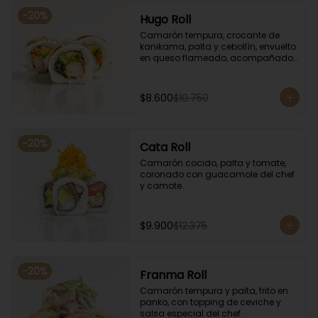
-
20
%
Hugo Roll
Camarón tempura, crocante de 
kanikama, palta y cebollín, envuelto 
en queso flameado, acompañado 
con salsa unagi.
$8.600
$10.750
-
20
%
Cata Roll
Camarón cocido, palta y tomate, 
coronado con guacamole del chef 
y camote.
$9.900
$12.375
-
20
%
Franma Roll
Camarón tempura y palta, frito en 
panko, con topping de ceviche y 
salsa especial del chef.