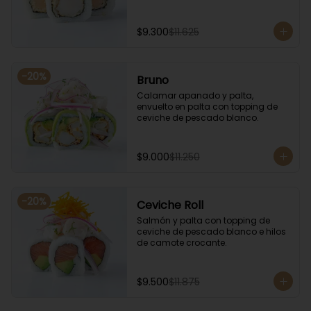
$9.300
$11.625
-
20
%
Bruno
Calamar apanado y palta, 
envuelto en palta con topping de 
ceviche de pescado blanco.
$9.000
$11.250
-
20
%
Ceviche Roll
Salmón y palta con topping de 
ceviche de pescado blanco e hilos 
de camote crocante.
$9.500
$11.875