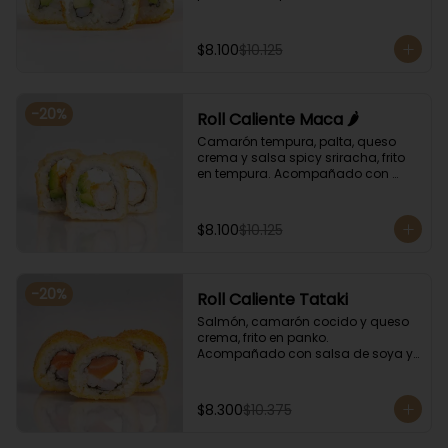
soya y unagi.
$8.100
$10.125
-
20
%
Roll Caliente Maca 🌶️
Camarón tempura, palta, queso 
crema y salsa spicy sriracha, frito 
en tempura. Acompañado con 
salsa de soya y unagi.
$8.100
$10.125
-
20
%
Roll Caliente Tataki
Salmón, camarón cocido y queso 
crema, frito en panko. 
Acompañado con salsa de soya y 
unagi.
$8.300
$10.375