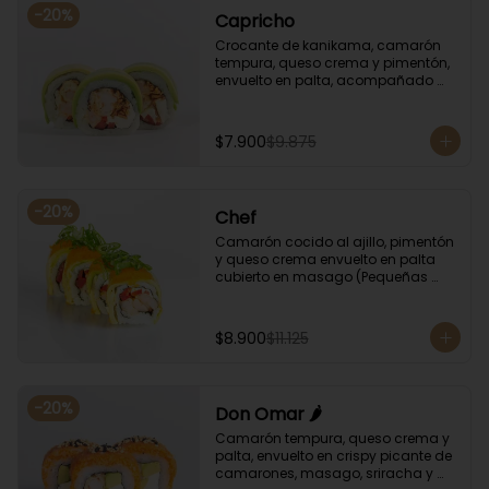
-
20
%
Capricho
Crocante de kanikama, camarón 
tempura, queso crema y pimentón, 
envuelto en palta, acompañado 
con salsa unagi y soya.
$7.900
$9.875
-
20
%
Chef
Camarón cocido al ajillo, pimentón 
y queso crema envuelto en palta 
cubierto en masago (Pequeñas 
huevas de pez capelán) y cebollín
$8.900
$11.125
-
20
%
Don Omar 🌶️
Camarón tempura, queso crema y 
palta, envuelto en crispy picante de 
camarones, masago, sriracha y 