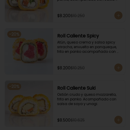
kampay. Acompañado con salsa 
de soya y unagi.
$8.200
$10.250
-
20
%
Roll Caliente Spicy
Atún, queso crema y salsa spicy 
sriracha, envuelto en panqueque, 
frito en panko acompañado con 
salsa kampay. Acompañado con 
salsa de soya y unagi.
$8.200
$10.250
-
20
%
Roll Caliente Suki
Ostión crudo y queso mozzarella, 
frito en panko. Acompañado con 
salsa de soya y unagi.
$8.500
$10.625