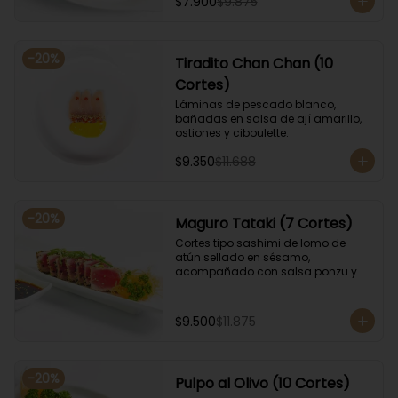
$7.900
$9.875
-
20
%
Tiradito Chan Chan (10
Cortes)
Láminas de pescado blanco, 
bañadas en salsa de ají amarillo, 
ostiones y ciboulette.
$9.350
$11.688
-
20
%
Maguro Tataki (7 Cortes)
Cortes tipo sashimi de lomo de 
atún sellado en sésamo, 
acompañado con salsa ponzu y 
coronado con cebollín.
$9.500
$11.875
-
20
%
Pulpo al Olivo (10 Cortes)