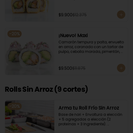
$9.900
$12.375
-
20
%
¡Nuevo! Maxi
Camarón tempura y palta, envuelto 
en arroz, coronado con un tartar de 
pulpo, cebolla morada, pimentón, 
cilantro, quinoa y ciboulette, con  
salsa  de aceitunas moradas.
$9.500
$11.875
Rolls Sin Arroz (9 cortes)
-
20
%
Arma tu Roll Frío Sin Arroz
Base de nori + Envoltura a elección 
+ 5 agregados a elección (2 
proteínas + 3 Ingrediente). 
Acompañado con salsa de soya y 