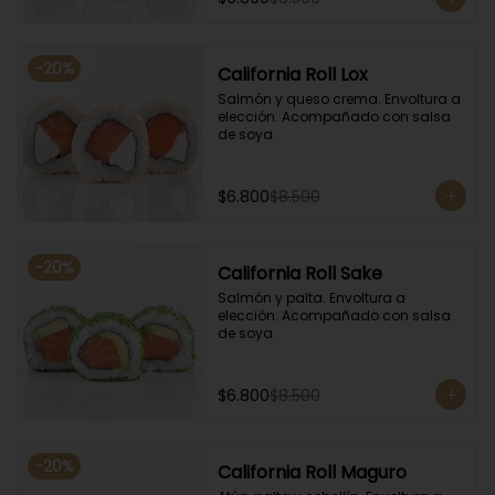
-
20
%
California Roll Lox
Salmón y queso crema. Envoltura a 
elección. Acompañado con salsa 
de soya.
$6.800
$8.500
-
20
%
California Roll Sake
Salmón y palta. Envoltura a 
elección. Acompañado con salsa 
de soya.
$6.800
$8.500
-
20
%
California Roll Maguro