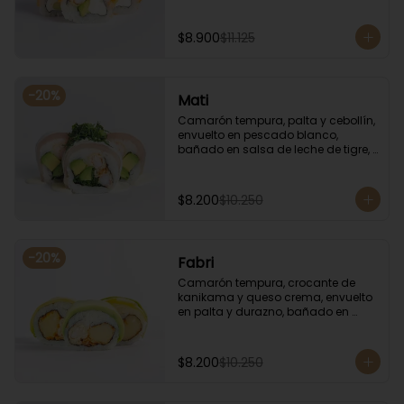
sésamo.
$8.900
$11.125
-
20
%
Mati
Camarón tempura, palta y cebollín, 
envuelto en pescado blanco, 
bañado en salsa de leche de tigre, 
coronado con cilantro.
$8.200
$10.250
-
20
%
Fabri
Camarón tempura, crocante de 
kanikama y queso crema, envuelto 
en palta y durazno, bañado en 
salsa de maracuyá.
$8.200
$10.250