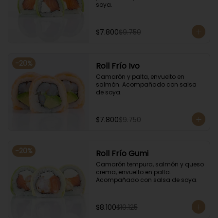
soya.
$7.800
$9.750
-
20
%
Roll Frío Ivo
Camarón y palta, envuelto en 
salmón. Acompañado con salsa 
de soya.
$7.800
$9.750
-
20
%
Roll Frío Gumi
Camarón tempura, salmón y queso 
crema, envuelto en palta. 
Acompañado con salsa de soya.
$8.100
$10.125