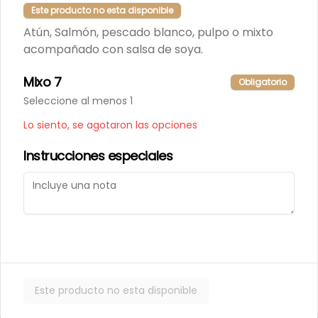
Este producto no esta disponible
Atún, Salmón, pescado blanco, pulpo o mixto
-
20
%
Nigiri Atun Flameado (2
acompañado con salsa de soya.
Unidades)
Lámina de atún flameado, sobre 
Mixo 7
Obligatorio
base de arroz blanco. 
Acompañado con salsa de soya.
Seleccione al menos 1
$4.800
$6.000
Lo siento, se agotaron las opciones
Instrucciones especiales
-
20
%
Nigiri Pulpo Flameado (2
Unidades)
Lámina de pulpo flameado con 
chimichurri, sobre base de arroz 
blanco. Acompañado con salsa de 
soya
$4.800
$6.000
Este producto no esta disponible
-
20
%
Gunkan de Masago (2
Unidades)