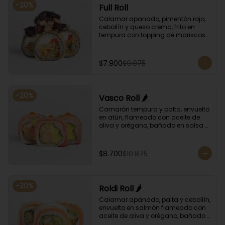
-
20
%
Full Roll
Calamar apanado, pimentón rojo, 
cebollín y queso crema, frito en 
tempura con topping de mariscos 
flameados.
$7.900
$9.875
-
20
%
Vasco Roll 🌶️
Camarón tempura y palta, envuelto 
en atún, flameado con aceite de 
oliva y orégano, bañado en salsa 
unagi y puntos de salsa de rocoto.
$8.700
$10.875
-
20
%
Roldi Roll 🌶️
Calamar apanado, palta y cebollín, 
envuelto en salmón flameado con 
aceite de oliva y orégano, bañado 
en salsa de leche de tigre y salsa 