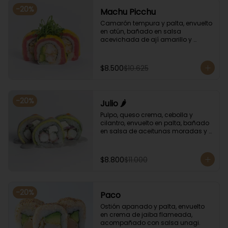
-
20
%
Machu Picchu
Camarón tempura y palta, envuelto 
en atún, bañado en salsa 
acevichada de ají amarillo y 
coronado con cebollín.
$8.500
$10.625
-
20
%
Julio 🌶️
Pulpo, queso crema, cebolla y 
cilantro, envuelto en palta, bañado 
en salsa de aceitunas moradas y 
salsa de rocoto.
$8.800
$11.000
-
20
%
Paco
Ostión apanado y palta, envuelto 
en crema de jaiba flameada, 
acompañado con salsa unagi.