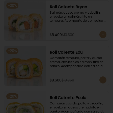
-
20
%
Roll Caliente Bryan
Salmón, queso crema y cebollín, 
envuelto en salmón, frito en 
tempura. Acompañado con salsa 
de soya y unagi.
$8.400
$10.500
-
20
%
Roll Caliente Edu
Camarón tempura, palta y queso 
crema, envuelto en salmón, frito en 
panko. Acompañado con salsa de 
soya y unagi.
$8.600
$10.750
-
20
%
Roll Caliente Paula
Camarón cocido, palta y cebollín, 
envuelto en queso crema, frito en 
panko. Acompañado con salsa de 