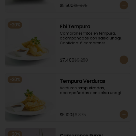
$5.500
$6.875
-
20
%
Ebi Tempura
Camarones fritos en tempura, 
acompañados con salsa unagi. 
Cantidad: 6 camarones 
aproximadamente.
$7.400
$9.250
-
20
%
Tempura Verduras
Verduras tempurizadas, 
acompañadas con salsa unagi.
$5.100
$6.375
-
20
%
Camarones Furay