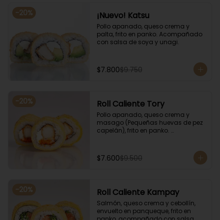
-
20
%
¡Nuevo! Katsu
Pollo apanado, queso crema y 
palta, frito en panko. Acompañado 
con salsa de soya y unagi.
$7.800
$9.750
-
20
%
Roll Caliente Tory
Pollo apanado, queso crema y 
masago (Pequeñas huevas de pez 
capelán), frito en panko. 
Acompañado con salsa de soya y 
unagi.
$7.600
$9.500
-
20
%
Roll Caliente Kampay
Salmón, queso crema y cebollín, 
envuelto en panqueque, frito en 
panko, acompañado con salsa 