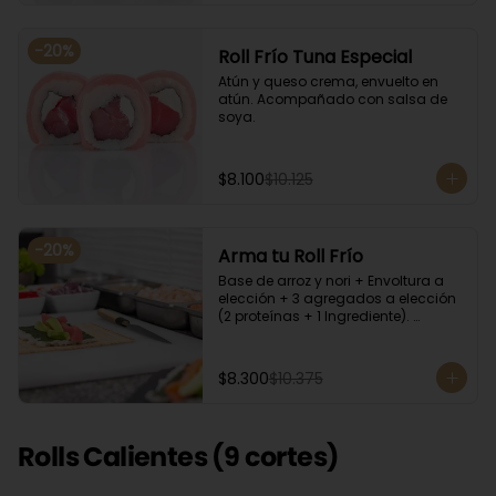
-
20
%
Roll Frío Tuna Especial
Atún y queso crema, envuelto en 
atún. Acompañado con salsa de 
soya.
$8.100
$10.125
-
20
%
Arma tu Roll Frío
Base de arroz y nori + Envoltura a 
elección + 3 agregados a elección 
(2 proteínas + 1 Ingrediente). 
Acompañado con salsa de soya.
$8.300
$10.375
Rolls Calientes (9 cortes)