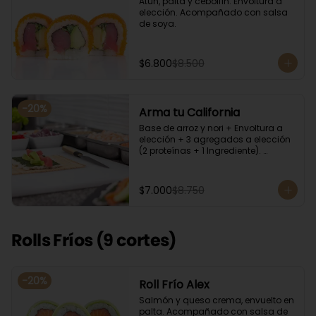
Atún, palta y cebollín. Envoltura a 
elección. Acompañado con salsa 
de soya.
$6.800
$8.500
-
20
%
Arma tu California
Base de arroz y nori + Envoltura a 
elección + 3 agregados a elección 
(2 proteínas + 1 Ingrediente). 
Acompañado con salsa de soya.
$7.000
$8.750
Rolls Fríos (9 cortes)
-
20
%
Roll Frío Alex
Salmón y queso crema, envuelto en 
palta. Acompañado con salsa de 