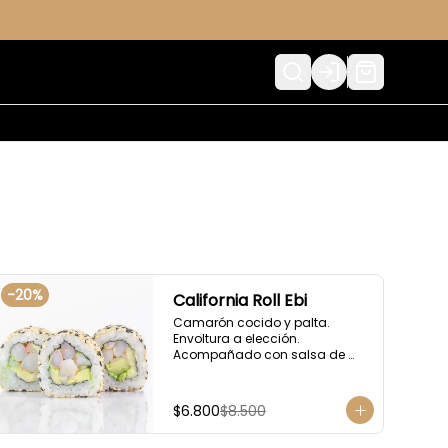
Login
-
20
%
California Roll Ebi
Camarón cocido y palta. 
Envoltura a elección. 
Acompañado con salsa de 
soya.
$6.800
$8.500