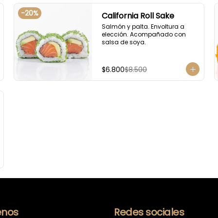
-
20
%
California Roll Sake
Salmón y palta. Envoltura a 
elección. Acompañado con 
salsa de soya.
$6.800
$8.500
nos
Redes sociales