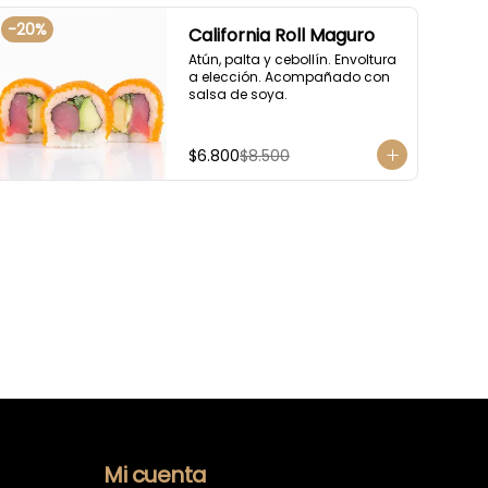
-
20
%
California Roll Maguro
Atún, palta y cebollín. Envoltura 
a elección. Acompañado con 
salsa de soya.
$6.800
$8.500
Mi cuenta