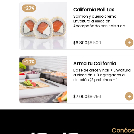
-
20
%
California Roll Lox
Salmón y queso crema. 
Envoltura a elección. 
Acompañado con salsa de 
soya.
$6.800
$8.500
-
20
%
Arma tu California
Base de arroz y nori + Envoltura 
a elección + 3 agregados a 
elección (2 proteínas + 1 
Ingrediente). Acompañado con 
salsa de soya.
$7.000
$8.750
Conóce