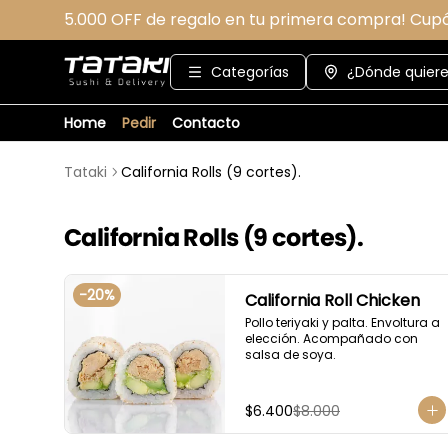
5.000 OFF de regalo en tu primera compra! Cup
Categorías
¿Dónde quiere
Home
Pedir
Contacto
Tataki
California Rolls (9 cortes).
California Rolls (9 cortes).
-
20
%
California Roll Chicken
Pollo teriyaki y palta. Envoltura a 
elección. Acompañado con 
salsa de soya.
$6.400
$8.000