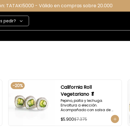
ón: TATAKI5000 - Válido en compras sobre 20.000
s pedir?
-
20
%
California Roll
Vegetariano 🥬
Pepino, palta y lechuga. 
Envoltura a elección. 
Acompañado con salsa de 
soya.
$5.900
$7.375