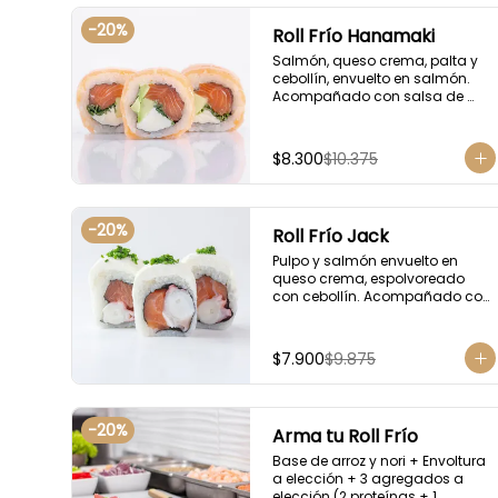
-
20
%
Roll Frío Hanamaki
Salmón, queso crema, palta y 
cebollín, envuelto en salmón. 
Acompañado con salsa de 
soya.
$8.300
$10.375
-
20
%
Roll Frío Jack
Pulpo y salmón envuelto en 
queso crema, espolvoreado 
con cebollín. Acompañado con 
salsa de soya.
$7.900
$9.875
-
20
%
Arma tu Roll Frío
Base de arroz y nori + Envoltura 
a elección + 3 agregados a 
elección (2 proteínas + 1 