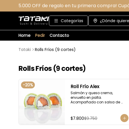
5.000 OFF de regalo en tu primera compra! Cup
Categorías
¿Dónde quiere
Home
Pedir
Contacto
Tataki
Rolls Fríos (9 cortes)
Rolls Fríos (9 cortes)
-
20
%
Roll Frío Alex
Salmón y queso crema, 
envuelto en palta. 
Acompañado con salsa de 
soya.
$7.800
$9.750