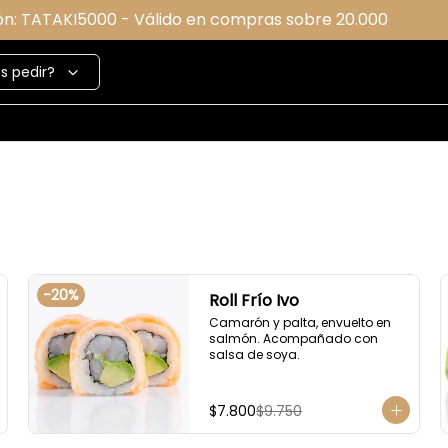
ón: TATAKI5000 - Válido en compras sobre 20.000
s pedir?
-
20
%
Roll Frío Ivo
Camarón y palta, envuelto en 
salmón. Acompañado con 
salsa de soya.
$7.800
$9.750