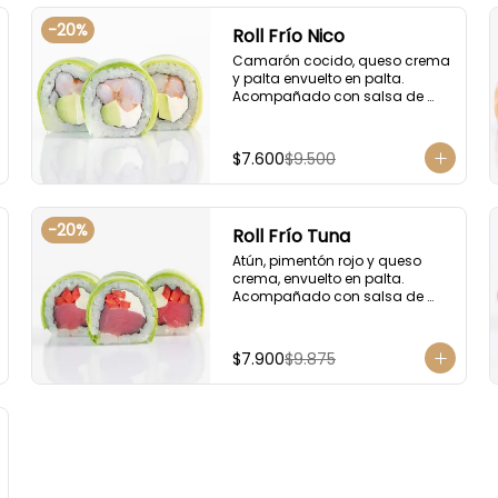
-
20
%
Roll Frío Nico
Camarón cocido, queso crema 
y palta envuelto en palta. 
Acompañado con salsa de 
soya.
$7.600
$9.500
-
20
%
Roll Frío Tuna
Atún, pimentón rojo y queso 
crema, envuelto en palta. 
Acompañado con salsa de 
soya.
$7.900
$9.875