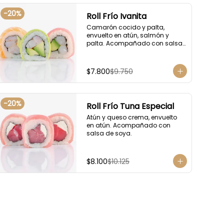
-
20
%
Roll Frío Ivanita
Camarón cocido y palta, 
envuelto en atún, salmón y 
palta. Acompañado con salsa 
de soya.
$7.800
$9.750
-
20
%
Roll Frío Tuna Especial
Atún y queso crema, envuelto 
en atún. Acompañado con 
salsa de soya.
$8.100
$10.125