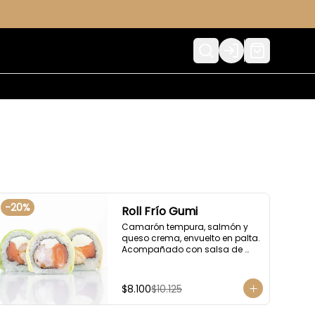
Login
-
20
%
Roll Frío Gumi
Camarón tempura, salmón y 
queso crema, envuelto en palta. 
Acompañado con salsa de 
soya.
$8.100
$10.125