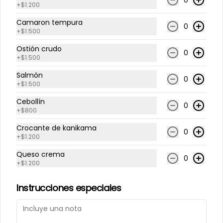
0
+
$1.200
Camaron tempura
0
+
$1.500
Ostión crudo
0
+
$1.500
Conócenos
Salmón
0
Teléfono Luis Pasteur
+
$1.500
Términos y condiciones
Cebollín
0
+
$800
Política de privacidad
Crocante de kanikama
Redes sociales
0
+
$1.200
Queso crema
Instagram
0
+
$1.200
Facebook
Instrucciones especiales
Mi cuenta
Pedir