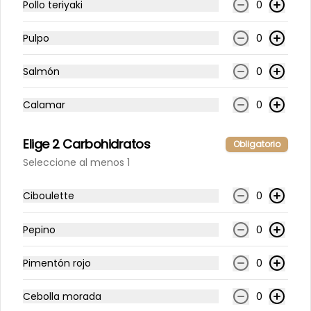
Pollo teriyaki
0
$7.800
$9.750
Pulpo
0
-
20
%
Salmón
0
Roll Frío Ivo
Camarón y palta, envuelto en 
salmón. Acompañado con salsa 
Calamar
0
de soya.
Elige 2 Carbohidratos
Obligatorio
$7.800
$9.750
Seleccione al menos 1
-
20
%
Ciboulette
0
Roll Frío Gumi
Camarón tempura, salmón y queso 
crema, envuelto en palta. 
Pepino
0
Acompañado con salsa de soya.
Pimentón rojo
0
$8.100
$10.125
Cebolla morada
0