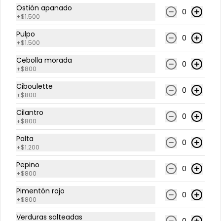
-
20
%
Ostión apanado
Roll Frío Tuna Especial
0
+
$1.500
Atún y queso crema, envuelto en 
atún. Acompañado con salsa de 
Pulpo
soya.
0
+
$1.500
Cebolla morada
0
$8.100
$10.125
+
$800
Ciboulette
0
+
$800
-
20
%
Arma tu Roll Frío
Base de arroz y nori + Envoltura a 
Cilantro
0
elección + 3 agregados a elección 
+
$800
(2 proteínas + 1 Ingrediente). 
Acompañado con salsa de soya.
Palta
0
+
$1.200
$8.300
$10.375
Pepino
0
+
$800
Pimentón rojo
0
+
$800
Verduras salteadas