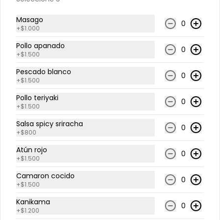
$7.800
$9.750
Masago
0
+
$1.000
Pollo apanado
0
-
20
%
Roll Frío Jack
+
$1.500
Pulpo y salmón envuelto en queso 
Pescado blanco
crema, espolvoreado con cebollín. 
0
Acompañado con salsa de soya.
+
$1.500
Pollo teriyaki
0
+
$1.500
$7.900
$9.875
Salsa spicy sriracha
0
+
$800
-
20
%
Roll Frío Tuna
Atún rojo
Atún, pimentón rojo y queso crema, 
0
+
$1.500
envuelto en palta. Acompañado 
con salsa de soya.
Camaron cocido
0
+
$1.500
$7.900
$9.875
Kanikama
0
+
$1.200