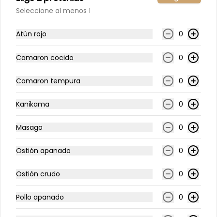
5.000 OFF de regalo en tu primera compra! Cupón:
Seleccione al menos 1
TATAKI5000 - Válido en compras sobre 20.000
Atún rojo
0
Login
Camaron cocido
0
¿Dónde quieres pedir?
Camaron tempura
0
Home
Pedir
Contacto
Kanikama
0
Tataki
Rolls Fríos (9 cortes)
Masago
0
Rolls Fríos (9 cortes)
Ostión apanado
0
Ostión crudo
0
-
20
%
Roll Frío Alex
Salmón y queso crema, envuelto en 
Pollo apanado
0
palta. Acompañado con salsa de 
soya.