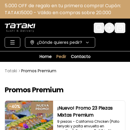
5.000 OFF de regalo en tu primera compra! Cupón:
TATAKI5000 - Válido en compras sobre 20.000
Login
¿Dónde quieres pedir?
Home
Pedir
Contacto
Tataki
Promos Premium
Promos Premium
-
40
%
¡Nuevo! Promo 23 Piezas
Mixtas Premium
9 piezas - California Chicken (Pollo 
teriyaki y palta envuelto en 