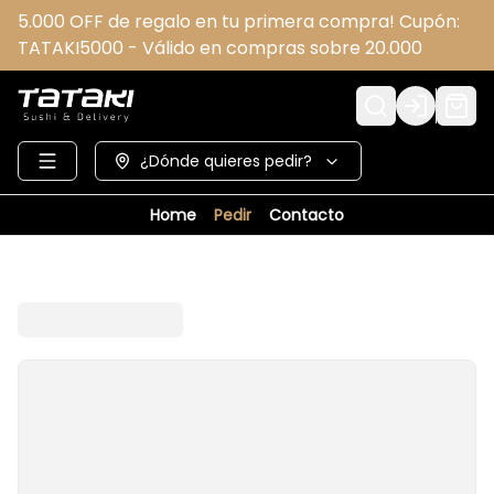
5.000 OFF de regalo en tu primera compra! Cupón:
TATAKI5000 - Válido en compras sobre 20.000
Login
¿Dónde quieres pedir?
Home
Pedir
Contacto