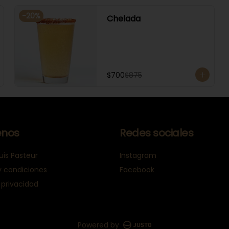
-
20
%
Chelada
$700
$875
nos
Redes sociales
uis Pasteur
Instagram
y condiciones
Facebook
 privacidad
Powered by