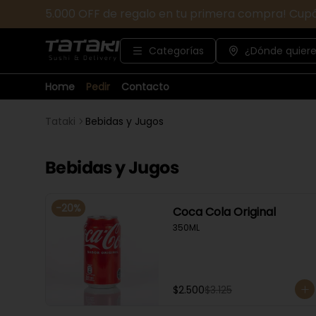
5.000 OFF de regalo en tu primera compra! Cup
Categorías
¿Dónde quiere
Home
Pedir
Contacto
Tataki
Bebidas y Jugos
Bebidas y Jugos
-
20
%
Coca Cola Original
350ML
$2.500
$3.125