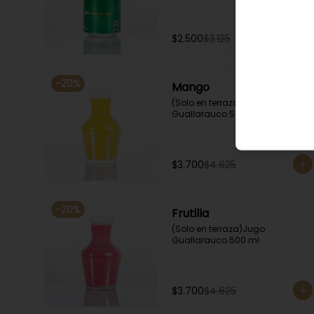
$2.500
$3.125
-
20
%
Mango
(Solo en terraza)Jugo 
Guallarauco 500 ml
$3.700
$4.625
-
20
%
Frutilla
(Solo en terraza)Jugo 
Guallarauco 500 ml
$3.700
$4.625