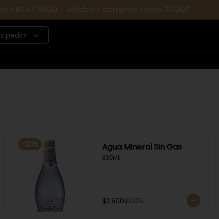
ón: TATAKI5000 - Válido en compras sobre 20.000
s pedir?
-
20
%
Agua Mineral Sin Gas
330ML
$2.500
$3.125