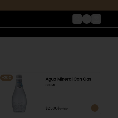
Login
-
20
%
Agua Mineral Con Gas
330ML
$2.500
$3.125