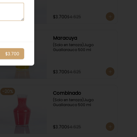
$3.700
$4.625
-
20
%
Maracuya
(Solo en terraza)Jugo 
Guallarauco 500 ml
$3.700
$3.700
$4.625
-
20
%
Combinado
(Solo en terraza)Jugo 
Guallarauco 500 ml
$3.700
$4.625