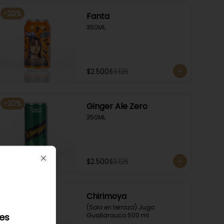
-
20
%
Fanta
350ML
$2.500
$3.125
-
20
%
Ginger Ale Zero
350ML
$2.500
$3.125
Close
-
20
%
Chirimoya
(Solo en terraza) Jugo 
les
Guallarauco 500 ml