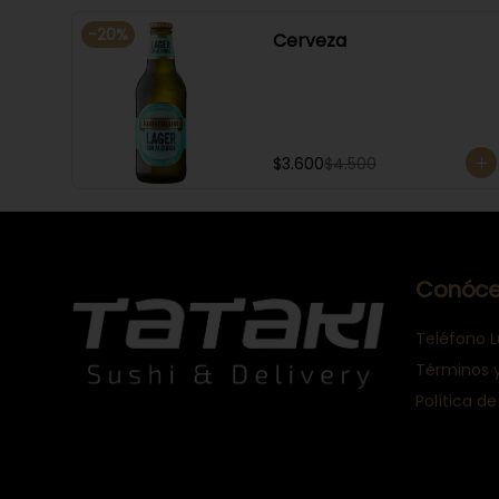
-
20
%
Cerveza
$3.600
$4.500
Conóce
Teléfono L
Términos 
Política de