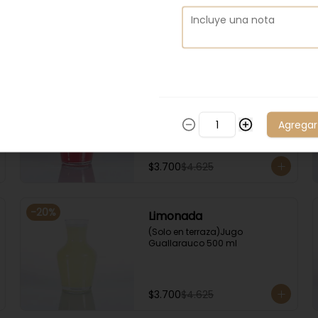
$2.500
$3.125
-
20
%
Frambuesa
(Solo en terraza)Jugo 
Guallarauco 500 ml
Agregar
$3.700
$4.625
-
20
%
Limonada
(Solo en terraza)Jugo 
Guallarauco 500 ml
$3.700
$4.625