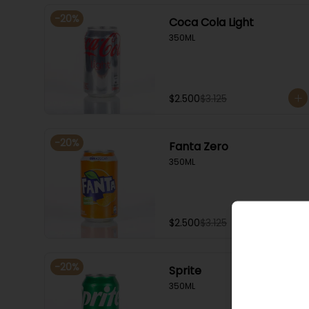
-
20
%
Coca Cola Light
350ML
$2.500
$3.125
-
20
%
Fanta Zero
350ML
$2.500
$3.125
-
20
%
Sprite
350ML