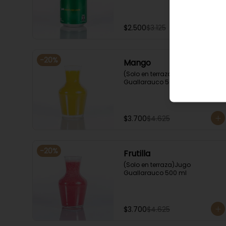
$2.500
$3.125
-
20
%
Mango
(Solo en terraza)Jugo 
Guallarauco 500 ml
$3.700
$4.625
-
20
%
Frutilla
(Solo en terraza)Jugo 
Guallarauco 500 ml
$3.700
$4.625