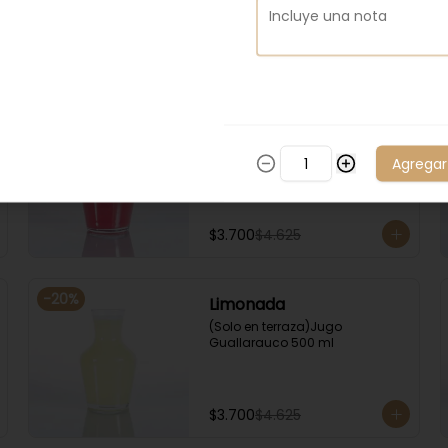
$2.500
$3.125
-
20
%
Frambuesa
(Solo en terraza)Jugo 
Agregar
Guallarauco 500 ml
$3.700
$4.625
-
20
%
Limonada
(Solo en terraza)Jugo 
Guallarauco 500 ml
$3.700
$4.625