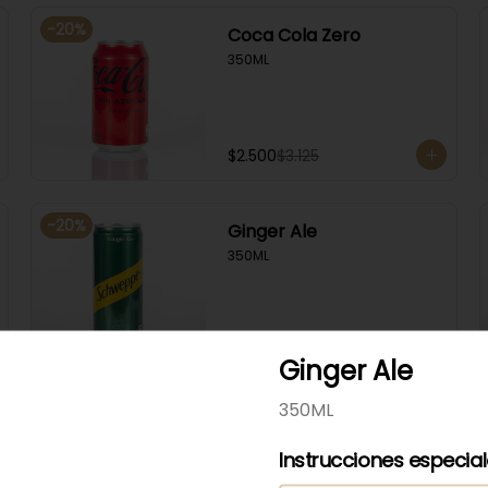
-
20
%
Coca Cola Zero
350ML
$2.500
$3.125
-
20
%
Ginger Ale
350ML
$2.500
$3.125
Ginger Ale
350ML
-
20
%
Sprite Zero
350ML
Instrucciones especia