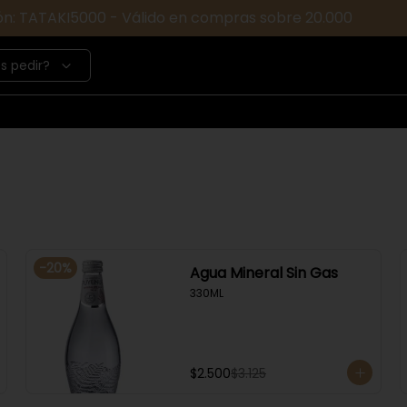
ón: TATAKI5000 - Válido en compras sobre 20.000
s pedir?
-
20
%
Agua Mineral Sin Gas
330ML
$2.500
$3.125