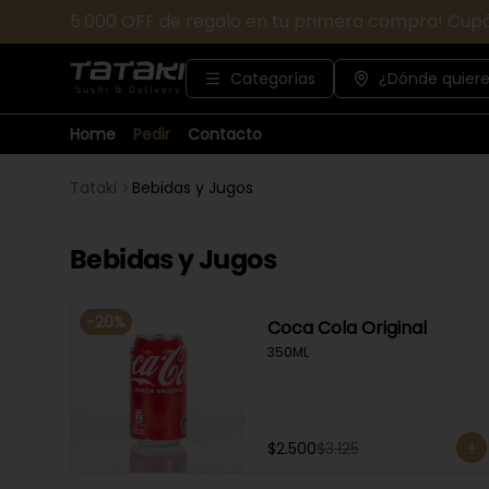
5.000 OFF de regalo en tu primera compra! Cup
Categorías
¿Dónde quiere
Home
Pedir
Contacto
Tataki
Bebidas y Jugos
Bebidas y Jugos
-
20
%
Coca Cola Original
350ML
$2.500
$3.125