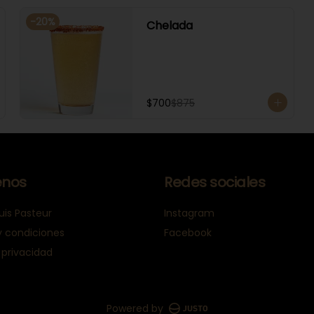
-
20
%
Chelada
$700
$875
nos
Redes sociales
uis Pasteur
Instagram
y condiciones
Facebook
 privacidad
Powered by