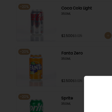
-
20
%
Coca Cola Light
350ML
$2.500
$3.125
-
20
%
Fanta Zero
350ML
$2.500
$3.125
-
20
%
Sprite
350ML