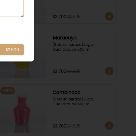
$3.700
$4.625
-
20
%
Maracuya
(Solo en terraza)Jugo 
$2.500
Guallarauco 500 ml
$3.700
$4.625
-
20
%
Combinado
(Solo en terraza)Jugo 
Guallarauco 500 ml
$3.700
$4.625