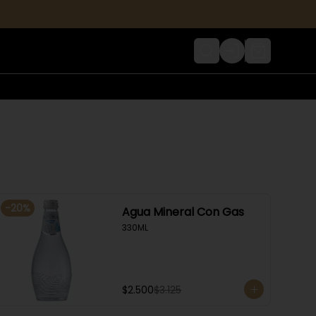
Login
-
20
%
Agua Mineral Con Gas
330ML
$2.500
$3.125