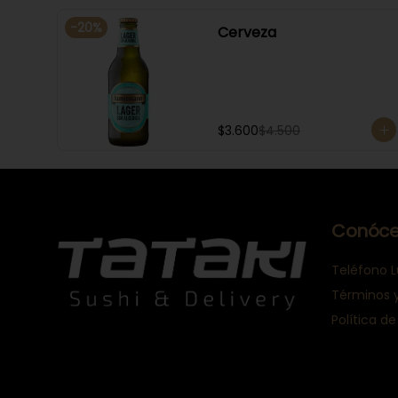
-
20
%
Cerveza
$3.600
$4.500
Conóce
Teléfono L
Términos 
Política de