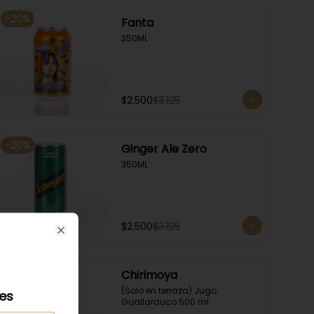
-
20
%
Fanta
350ML
$2.500
$3.125
-
20
%
Ginger Ale Zero
350ML
$2.500
$3.125
Close
-
20
%
Chirimoya
(Solo en terraza) Jugo 
les
Guallarauco 500 ml