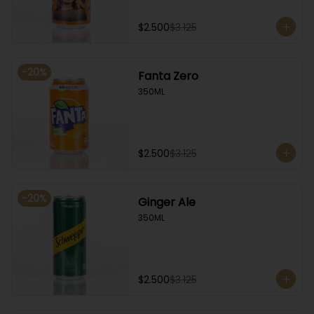
$2.500
$3.125
-
20
%
Fanta Zero
350ML
$2.500
$3.125
-
20
%
Ginger Ale
350ML
$2.500
$3.125