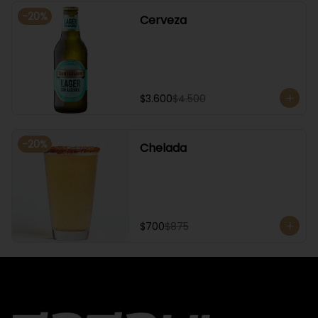
-
20
%
Cerveza
$3.600
$4.500
-
20
%
Chelada
$700
$875