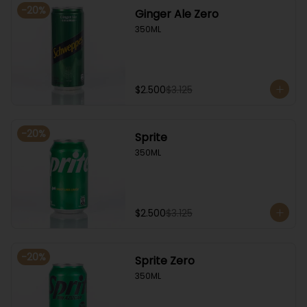
-
20
%
Ginger Ale Zero
350ML
$2.500
$3.125
-
20
%
Sprite
350ML
$2.500
$3.125
-
20
%
Sprite Zero
350ML