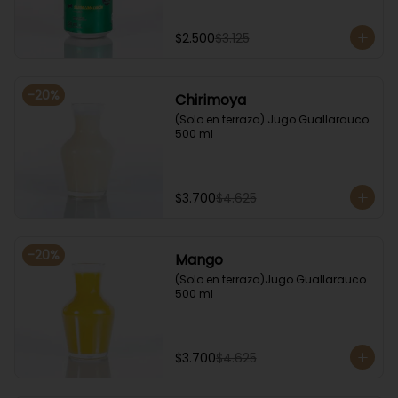
$2.500
$3.125
-
20
%
Chirimoya
(Solo en terraza) Jugo Guallarauco 
500 ml
$3.700
$4.625
-
20
%
Mango
(Solo en terraza)Jugo Guallarauco 
500 ml
$3.700
$4.625