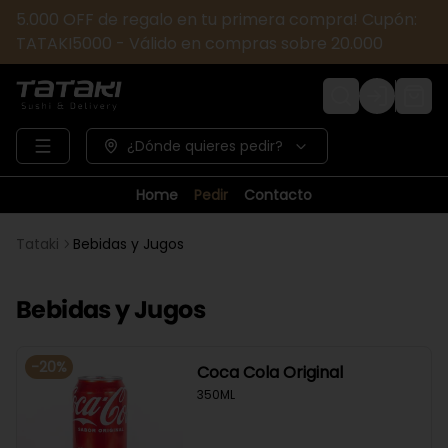
5.000 OFF de regalo en tu primera compra! Cupón:
TATAKI5000 - Válido en compras sobre 20.000
Login
¿Dónde quieres pedir?
Home
Pedir
Contacto
Tataki
Bebidas y Jugos
Bebidas y Jugos
-
20
%
Coca Cola Original
350ML