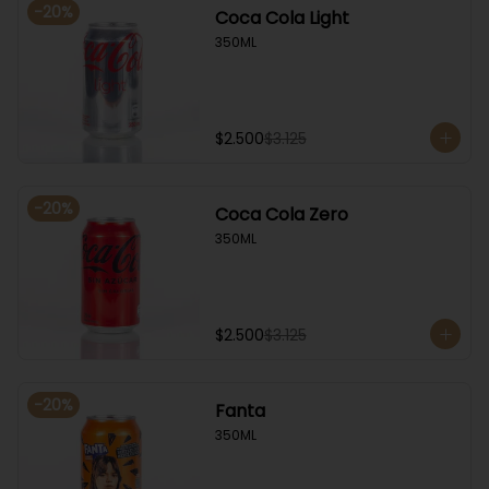
-
20
%
Coca Cola Light
350ML
$2.500
$3.125
-
20
%
Coca Cola Zero
350ML
$2.500
$3.125
-
20
%
Fanta
350ML