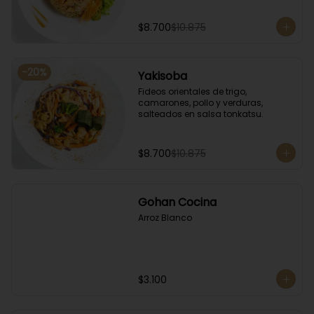
$8.700
$10.875
-
20
%
Yakisoba
Fideos orientales de trigo, 
camarones, pollo y verduras, 
salteados en salsa tonkatsu.
$8.700
$10.875
Gohan Cocina
Arroz Blanco
$3.100