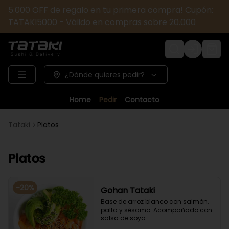
5.000 OFF de regalo en tu primera compra! Cupón:
TATAKI5000 - Válido en compras sobre 20.000
Login
¿Dónde quieres pedir?
Home
Pedir
Contacto
Tataki
Platos
Platos
-
20
%
Gohan Tataki
Base de arroz blanco con salmón, 
palta y sésamo. Acompañado con 
salsa de soya.