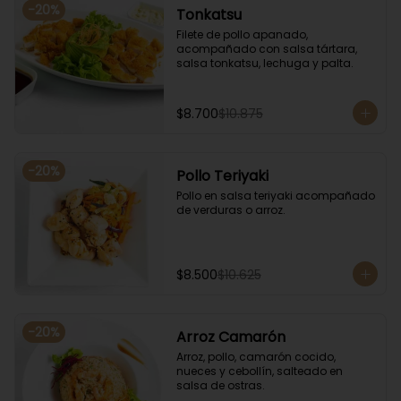
-
20
%
Tonkatsu
Filete de pollo apanado, 
acompañado con salsa tártara, 
salsa tonkatsu, lechuga y palta.
$8.700
$10.875
-
20
%
Pollo Teriyaki
Pollo en salsa teriyaki acompañado 
de verduras o arroz.
$8.500
$10.625
-
20
%
Arroz Camarón
Arroz, pollo, camarón cocido, 
nueces y cebollín, salteado en 
salsa de ostras.