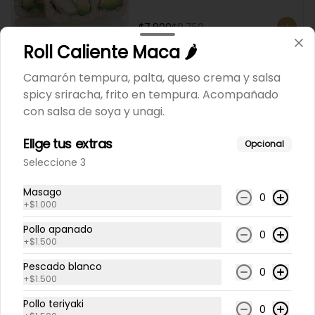
$7.800
$9.750
Roll Caliente Maca 🌶️
-
20
%
Roll Caliente Tory
Camarón tempura, palta, queso crema y salsa
Pollo apanado, queso crema y 
spicy sriracha, frito en tempura. Acompañado
masago (Pequeñas huevas de pez 
con salsa de soya y unagi.
capelán), frito en panko. 
Acompañado con salsa de soya y 
unagi.
Elige tus extras
Opcional
$7.600
$9.500
Seleccione 3
Masago
0
-
20
%
Roll Caliente Kampay
+
$1.000
Salmón, queso crema y cebollín, 
Pollo apanado
envuelto en panqueque, frito en 
0
panko, acompañado con salsa 
+
$1.500
kampay. Acompañado con salsa 
de soya y unagi.
Pescado blanco
0
+
$1.500
$8.200
$10.250
Pollo teriyaki
0