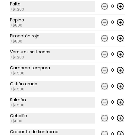
Acompañado con salsa de soya y 
Palta
unagi.
0
+
$1.200
$8.800
$11.000
Pepino
0
+
$800
Pimentón rojo
0
+
$800
Verduras salteadas
0
+
$1.200
Camaron tempura
0
+
$1.500
Ostión crudo
0
+
$1.500
Conócenos
Salmón
0
Teléfono Luis Pasteur
+
$1.500
Términos y condiciones
Cebollín
0
+
$800
Política de privacidad
Crocante de kanikama
0