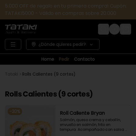
5.000 OFF de regalo en tu primera compra! Cupón:
TATAKI5000 - Válido en compras sobre 20.000
Login
¿Dónde quieres pedir?
Home
Pedir
Contacto
Tataki
Rolls Calientes (9 cortes)
Rolls Calientes (9 cortes)
-
20
%
Roll Caliente Bryan
Salmón, queso crema y cebollín, 
envuelto en salmón, frito en 
tempura. Acompañado con salsa 
de soya y unagi.