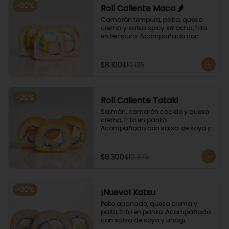
-
20
%
Roll Caliente Maca 🌶️
Camarón tempura, palta, queso 
crema y salsa spicy sriracha, frito 
en tempura. Acompañado con 
salsa de soya y unagi.
$8.100
$10.125
-
20
%
Roll Caliente Tataki
Salmón, camarón cocido y queso 
crema, frito en panko. 
Acompañado con salsa de soya y 
unagi.
$8.300
$10.375
-
20
%
¡Nuevo! Katsu
Pollo apanado, queso crema y 
palta, frito en panko. Acompañado 
con salsa de soya y unagi.