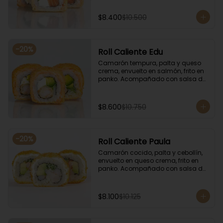
$8.400
$10.500
-
20
%
Roll Caliente Edu
Camarón tempura, palta y queso 
crema, envuelto en salmón, frito en 
panko. Acompañado con salsa de 
soya y unagi.
$8.600
$10.750
-
20
%
Roll Caliente Paula
Camarón cocido, palta y cebollín, 
envuelto en queso crema, frito en 
panko. Acompañado con salsa de 
soya y unagi.
$8.100
$10.125