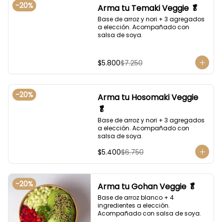
-
20
%
Arma tu Temaki Veggie 🥬
Base de arroz y nori + 3 agregados 
a elección. Acompañado con 
salsa de soya.
$5.800
$7.250
-
20
%
Arma tu Hosomaki Veggie
🥬
Base de arroz y nori + 3 agregados 
a elección. Acompañado con 
salsa de soya.
$5.400
$6.750
-
20
%
Arma tu Gohan Veggie 🥬
Base de arroz blanco + 4 
ingredientes a elección. 
Acompañado con salsa de soya.