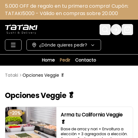
5.000 OFF de regalo en tu primera compra! Cupón:
TATAKI5000 - Válido en compras sobre 20.000
Login
¿Dónde quieres pedir?
Home
Pedir
Contacto
Tataki
Opciones Veggie 🥬
Opciones Veggie 🥬
-
20
%
Arma tu California Veggie
🥬
Base de arroz y nori + Envoltura a 
elección + 3 agregados a elección. 