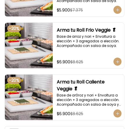
Acompañado con salsa de soya.
$5.900
$7.375
-
20
%
Arma tu Roll Frio Veggie 🥬
Base de arroz y nori + Envoltura a 
elección + 3 agregados a elección. 
Acompañado con salsa de soya.
$6.900
$8.625
-
20
%
Arma tu Roll Caliente
Veggie 🥬
Base de ar0roz y nori + Envoltura a 
elección + 3 agregados a elección. 
Acompañado con salsa de soya y 
unagi.
$6.900
$8.625