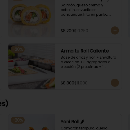
Salmón, queso crema y 
cebollín, envuelto en 
panqueque, frito en panko, 
acompañado con salsa 
kampay. Acompañado con 
salsa de soya y unagi.
$8.200
$10.250
-
20
%
Arma tu Roll Caliente
Base de arroz y nori + Envoltura 
a elección + 3 agregados a 
elección (2 proteínas + 1 
Ingrediente). Acompañado con 
salsa de soya y unagi.
$8.800
$11.000
es)
-
20
%
Yeni Roll 🌶️
Camarón tempura, queso 