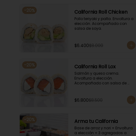
-
20
%
California Roll Chicken
Pollo teriyaki y palta. Envoltura a 
elección. Acompañado con 
salsa de soya.
$6.400
$8.000
-
20
%
California Roll Lox
Salmón y queso crema. 
Envoltura a elección. 
Acompañado con salsa de 
soya.
$6.800
$8.500
-
20
%
Arma tu California
Base de arroz y nori + Envoltura 
a elección + 3 agregados a 