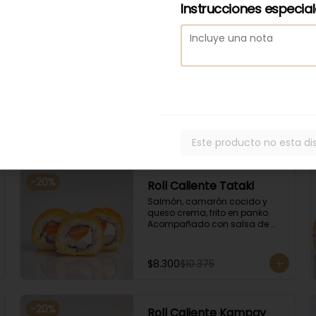
Instrucciones especia
-
20
%
Roll Caliente Edu
Camarón tempura, palta y 
queso crema, envuelto en 
salmón, frito en panko. 
Acompañado con salsa de 
soya y unagi.
$8.600
$10.750
Este producto no esta di
-
20
%
Roll Caliente Tataki
Salmón, camarón cocido y 
queso crema, frito en panko. 
Acompañado con salsa de 
soya y unagi.
$8.300
$10.375
-
20
%
Roll Caliente Kampay