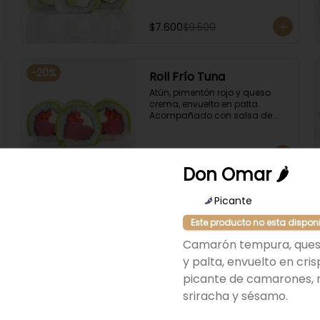
$7.600
$9.500
-
20
%
Roll Frío Tuna
Atún, pimentón rojo y queso 
crema, envuelto en palta. 
Acompañado con salsa de 
soya.
$7.900
$9.875
Don Omar 🌶
Picante
Este producto no esta dispon
Camarón tempura, que
y palta, envuelto en cris
picante de camarones,
sriracha y sésamo.