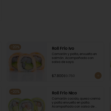
-
20
%
Roll Frío Ivo
Camarón y palta, envuelto en 
salmón. Acompañado con 
salsa de soya.
$7.800
$9.750
-
20
%
Roll Frío Nico
Camarón cocido, queso crema 
y palta envuelto en palta. 
Acompañado con salsa de 
soya.