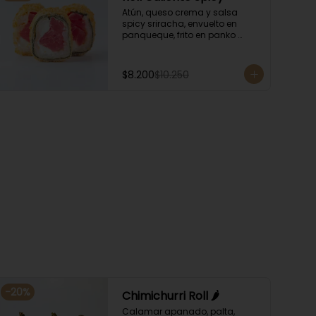
Atún, queso crema y salsa 
spicy sriracha, envuelto en 
panqueque, frito en panko 
acompañado con salsa 
kampay. Acompañado con 
salsa de soya y unagi.
$8.200
$10.250
-
20
%
Chimichurri Roll 🌶️
Calamar apanado, palta, 