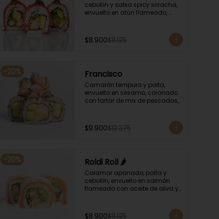
cebollín y salsa spicy sriracha, 
envuelto en atún flameado, 
bañando con chimichurri y 
salsa unagi.
$8.900
$11.125
-
20
%
Francisco
Camarón tempura y palta, 
envuelto en sésamo, coronado 
con tartar de mix de pescados, 
salsa especial y cebollín.
$9.900
$12.375
-
20
%
Roldi Roll 🌶️
Calamar apanado, palta y 
cebollín, envuelto en salmón 
flameado con aceite de oliva y 
orégano, bañado en salsa de 
leche de tigre y salsa de rocoto.
$8.900
$11.125