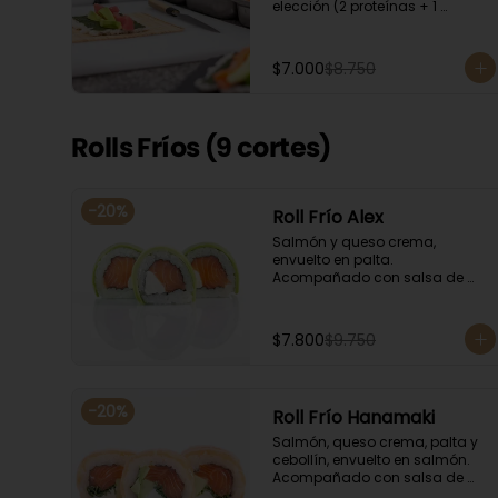
elección (2 proteínas + 1 
Ingrediente). Acompañado con 
salsa de soya.
$7.000
$8.750
Rolls Fríos (9 cortes)
-
20
%
Roll Frío Alex
Salmón y queso crema, 
envuelto en palta. 
Acompañado con salsa de 
soya.
$7.800
$9.750
-
20
%
Roll Frío Hanamaki
Salmón, queso crema, palta y 
cebollín, envuelto en salmón. 
Acompañado con salsa de 
soya.