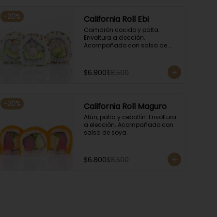
-
20
%
California Roll Ebi
Camarón cocido y palta. 
Envoltura a elección. 
Acompañado con salsa de 
soya.
$6.800
$8.500
-
20
%
California Roll Maguro
Atún, palta y cebollín. Envoltura 
a elección. Acompañado con 
salsa de soya.
$6.800
$8.500