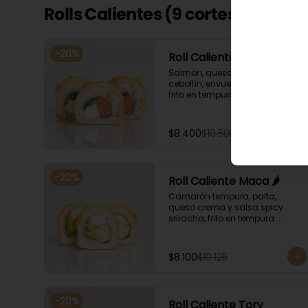
Rolls Calientes (9 cortes)
-
20
%
Roll Caliente Bryan
Salmón, queso crema y 
cebollín, envuelto en salmón, 
frito en tempura. Acompañado 
con salsa de soya y unagi.
$8.400
$10.500
-
20
%
Roll Caliente Maca 🌶️
Camarón tempura, palta, 
queso crema y salsa spicy 
sriracha, frito en tempura. 
Acompañado con salsa de 
soya y unagi.
$8.100
$10.125
-
20
%
Roll Caliente Tory