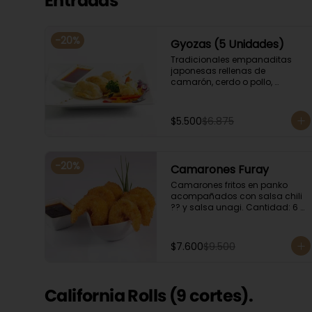
Entradas
-
20
%
Gyozas (5 Unidades)
Tradicionales empanaditas 
japonesas rellenas de 
camarón, cerdo o pollo, 
acompañadas de verduras 
salteadas y salsa ponzu .
$5.500
$6.875
-
20
%
Camarones Furay
Camarones fritos en panko 
acompañados con salsa chili 
?? y salsa unagi. Cantidad: 6 
camarones aproximadamente.
$7.600
$9.500
California Rolls (9 cortes).