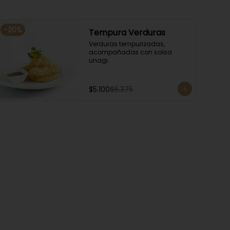
-
20
%
Tempura Verduras
Verduras tempurizadas, 
acompañadas con salsa 
unagi.
$5.100
$6.375