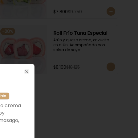
$7.800
$9.750
-
20
%
Roll Frío Tuna Especial
Atún y queso crema, envuelto 
en atún. Acompañado con 
salsa de soya.
$8.100
$10.125
Close
ible
so crema
py
 masago,