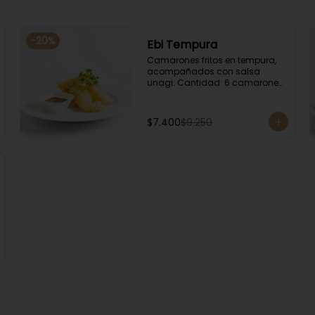
-
20
%
Ebi Tempura
Camarones fritos en tempura, 
acompañados con salsa 
unagi. Cantidad: 6 camarones 
aproximadamente.
$7.400
$9.250