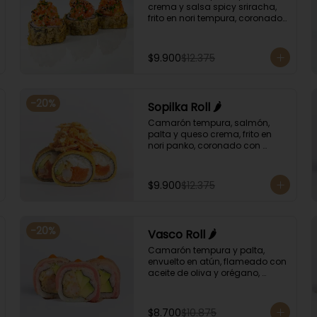
crema y salsa spicy sriracha, 
frito en nori tempura, coronado 
con tartar salmón, ciboulette y 
sésamo. Bañado con salsa 
unagui.
$9.900
$12.375
-
20
%
Sopilka Roll 🌶️
Camarón tempura, salmón, 
palta y queso crema, frito en 
nori panko, coronado con 
topping de kanikama crocante 
y salsa spicy especial.
$9.900
$12.375
-
20
%
Vasco Roll 🌶️
Camarón tempura y palta, 
envuelto en atún, flameado con 
aceite de oliva y orégano, 
bañado en salsa unagi y 
puntos de salsa de rocoto.
$8.700
$10.875