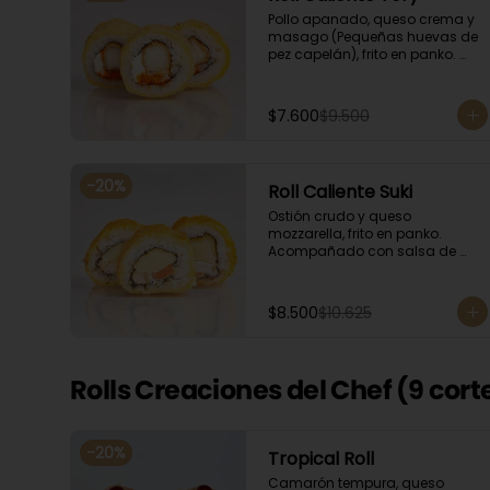
Pollo apanado, queso crema y 
masago (Pequeñas huevas de 
pez capelán), frito en panko. 
Acompañado con salsa de 
soya y unagi.
$7.600
$9.500
-
20
%
Roll Caliente Suki
Ostión crudo y queso 
mozzarella, frito en panko. 
Acompañado con salsa de 
soya y unagi.
$8.500
$10.625
Rolls Creaciones del Chef (9 cort
-
20
%
Tropical Roll
Camarón tempura, queso 