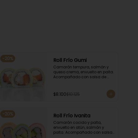
-
20
%
Roll Frío Gumi
Camarón tempura, salmón y 
queso crema, envuelto en palta. 
Acompañado con salsa de 
soya.
$8.100
$10.125
-
20
%
Roll Frío Ivanita
Camarón cocido y palta, 
envuelto en atún, salmón y 
palta. Acompañado con salsa 
de soya.