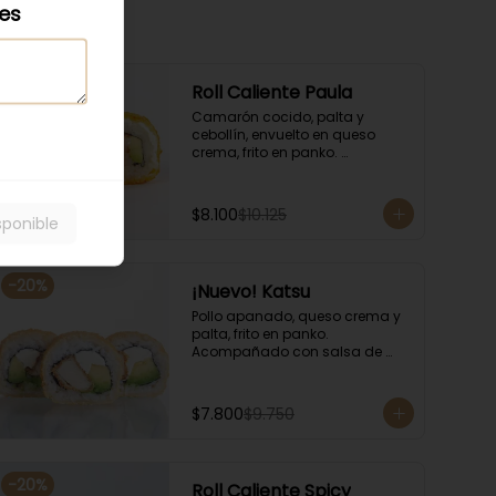
les
-
20
%
Roll Caliente Paula
Camarón cocido, palta y 
cebollín, envuelto en queso 
crema, frito en panko. 
Acompañado con salsa de 
soya y unagi.
$8.100
$10.125
sponible
-
20
%
¡Nuevo! Katsu
Pollo apanado, queso crema y 
palta, frito en panko. 
Acompañado con salsa de 
soya y unagi.
$7.800
$9.750
-
20
%
Roll Caliente Spicy