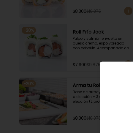
$8.300
$10.375
-
20
%
Roll Frío Jack
Pulpo y salmón envuelto en 
queso crema, espolvoreado 
con cebollín. Acompañado con 
salsa de soya.
$7.900
$9.875
-
20
%
Arma tu Roll Frío
Base de arroz y nori + Envoltura 
a elección + 3 agregados a 
elección (2 proteínas + 1 
Ingrediente). Acompañado con 
salsa de soya.
$8.300
$10.375