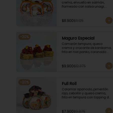
crema, envuelto en salmón, 
flameado con salsa unagi, 
coronado con finas rodajas de 
limón.
$8.900
$11.125
-
20
%
Maguro Especial
Camarón tempura, queso 
crema y crocante de kanikama, 
frito en nori panko, coronado 
con tartar de atún y toques de 
salsa acevichada de ají 
amarillo y unagi.
$9.900
$12.375
-
20
%
Full Roll
Calamar apanado, pimentón 
rojo, cebollín y queso crema, 
frito en tempura con topping de 
mariscos flameados.
$7.900
$9.875