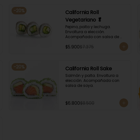
-
20
%
California Roll
Vegetariano 🥬
Pepino, palta y lechuga. 
Envoltura a elección. 
Acompañado con salsa de 
soya.
$5.900
$7.375
-
20
%
California Roll Sake
Salmón y palta. Envoltura a 
elección. Acompañado con 
salsa de soya.
$6.800
$8.500