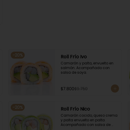
-
20
%
Roll Frío Ivo
Camarón y palta, envuelto en 
salmón. Acompañado con 
salsa de soya.
$7.800
$9.750
-
20
%
Roll Frío Nico
Camarón cocido, queso crema 
y palta envuelto en palta. 
Acompañado con salsa de 
soya.