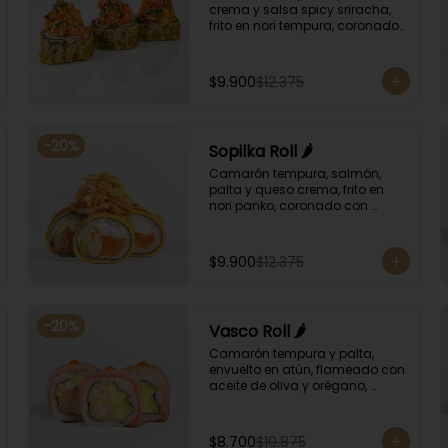
crema y salsa spicy sriracha, 
frito en nori tempura, coronado 
con tartar salmón, ciboulette y 
sésamo. Bañado con salsa 
unagui.
$9.900
$12.375
-
20
%
Sopilka Roll 🌶️
Camarón tempura, salmón, 
palta y queso crema, frito en 
nori panko, coronado con 
topping de kanikama crocante 
y salsa spicy especial.
$9.900
$12.375
-
20
%
Vasco Roll 🌶️
Camarón tempura y palta, 
envuelto en atún, flameado con 
aceite de oliva y orégano, 
bañado en salsa unagi y 
puntos de salsa de rocoto.
$8.700
$10.875