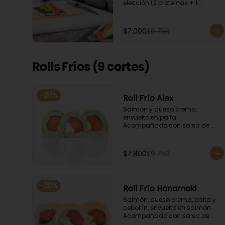
elección (2 proteínas + 1 
Ingrediente). Acompañado con 
salsa de soya.
$7.000
$8.750
Rolls Fríos (9 cortes)
-
20
%
Roll Frío Alex
Salmón y queso crema, 
envuelto en palta. 
Acompañado con salsa de 
soya.
$7.800
$9.750
-
20
%
Roll Frío Hanamaki
Salmón, queso crema, palta y 
cebollín, envuelto en salmón. 
Acompañado con salsa de 
soya.