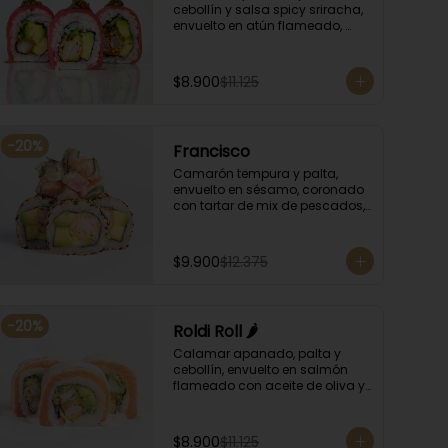
cebollín y salsa spicy sriracha, 
envuelto en atún flameado, 
bañando con chimichurri y 
salsa unagi.
$8.900
$11.125
-
20
%
Francisco
Camarón tempura y palta, 
envuelto en sésamo, coronado 
con tartar de mix de pescados, 
salsa especial y cebollín.
$9.900
$12.375
-
20
%
Roldi Roll 🌶️
Calamar apanado, palta y 
cebollín, envuelto en salmón 
flameado con aceite de oliva y 
orégano, bañado en salsa de 
leche de tigre y salsa de rocoto.
$8.900
$11.125