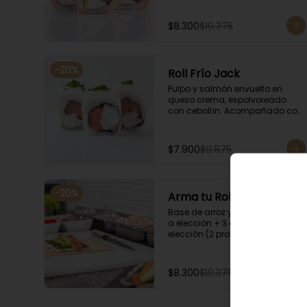
$8.300
$10.375
-
20
%
Roll Frío Jack
Pulpo y salmón envuelto en 
queso crema, espolvoreado 
con cebollín. Acompañado con 
salsa de soya.
$7.900
$9.875
-
20
%
Arma tu Roll Frío
Base de arroz y nori + Envoltura 
a elección + 3 agregados a 
elección (2 proteínas + 1 
Ingrediente). Acompañado con 
salsa de soya.
$8.300
$10.375