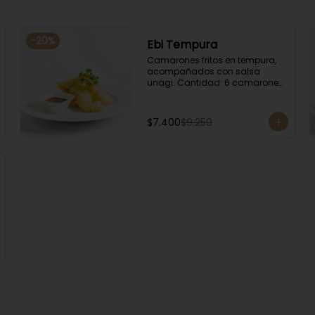
-
20
%
Ebi Tempura
Camarones fritos en tempura, 
acompañados con salsa 
unagi. Cantidad: 6 camarones 
aproximadamente.
$7.400
$9.250