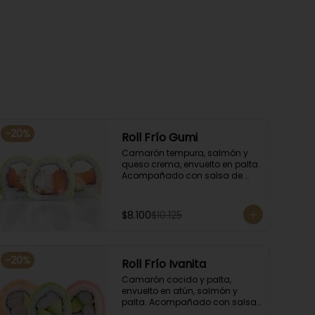
-
20
%
Roll Frío Gumi
Camarón tempura, salmón y 
queso crema, envuelto en palta. 
Acompañado con salsa de 
soya.
$8.100
$10.125
-
20
%
Roll Frío Ivanita
Camarón cocido y palta, 
envuelto en atún, salmón y 
palta. Acompañado con salsa 
de soya.