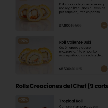
Pollo apanado, queso crema y 
masago (Pequeñas huevas de 
pez capelán), frito en panko. 
Acompañado con salsa de 
soya y unagi.
$7.600
$9.500
-
20
%
Roll Caliente Suki
Ostión crudo y queso 
mozzarella, frito en panko. 
Acompañado con salsa de 
soya y unagi.
$8.500
$10.625
Rolls Creaciones del Chef (9 cort
-
20
%
Tropical Roll
Camarón tempura, queso 