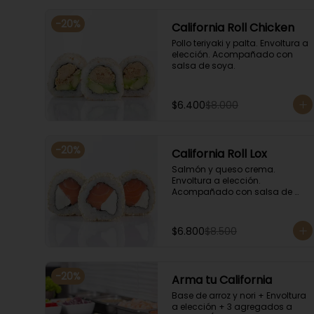
-
20
%
California Roll Chicken
Pollo teriyaki y palta. Envoltura a 
elección. Acompañado con 
salsa de soya.
$6.400
$8.000
-
20
%
California Roll Lox
Salmón y queso crema. 
Envoltura a elección. 
Acompañado con salsa de 
soya.
$6.800
$8.500
-
20
%
Arma tu California
Base de arroz y nori + Envoltura 
a elección + 3 agregados a 