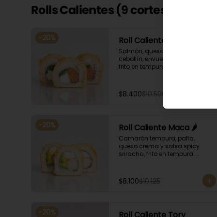
Rolls Calientes (9 cortes)
-
20
%
Roll Caliente Bryan
Salmón, queso crema y 
cebollín, envuelto en salmón, 
frito en tempura. Acompañado 
con salsa de soya y unagi.
$8.400
$10.500
-
20
%
Roll Caliente Maca 🌶️
Camarón tempura, palta, 
queso crema y salsa spicy 
sriracha, frito en tempura. 
Acompañado con salsa de 
soya y unagi.
$8.100
$10.125
-
20
%
Roll Caliente Tory