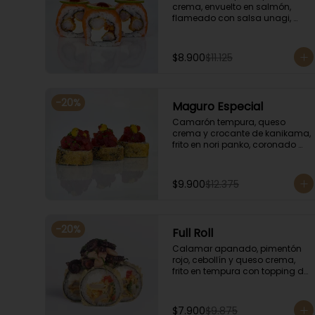
crema, envuelto en salmón, 
flameado con salsa unagi, 
coronado con finas rodajas de 
limón.
$8.900
$11.125
-
20
%
Maguro Especial
Camarón tempura, queso 
crema y crocante de kanikama, 
frito en nori panko, coronado 
con tartar de atún y toques de 
salsa acevichada de ají 
amarillo y unagi.
$9.900
$12.375
-
20
%
Full Roll
Calamar apanado, pimentón 
rojo, cebollín y queso crema, 
frito en tempura con topping de 
mariscos flameados.
$7.900
$9.875