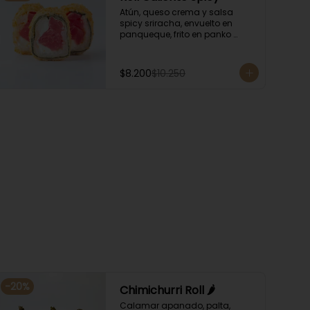
Atún, queso crema y salsa 
spicy sriracha, envuelto en 
panqueque, frito en panko 
acompañado con salsa 
kampay. Acompañado con 
salsa de soya y unagi.
$8.200
$10.250
-
20
%
Chimichurri Roll 🌶️
Calamar apanado, palta, 