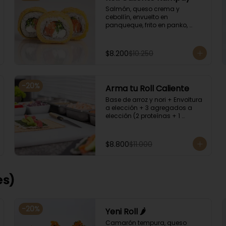
Salmón, queso crema y 
cebollín, envuelto en 
panqueque, frito en panko, 
acompañado con salsa 
kampay. Acompañado con 
salsa de soya y unagi.
$8.200
$10.250
-
20
%
Arma tu Roll Caliente
Base de arroz y nori + Envoltura 
a elección + 3 agregados a 
elección (2 proteínas + 1 
Ingrediente). Acompañado con 
salsa de soya y unagi.
$8.800
$11.000
es)
-
20
%
Yeni Roll 🌶️
Camarón tempura, queso 