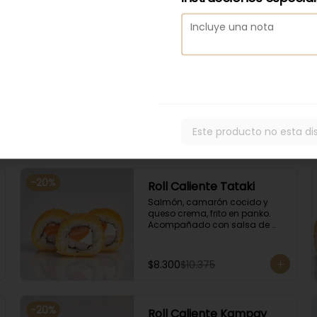
-
20
%
Roll Caliente Edu
Camarón tempura, palta y 
queso crema, envuelto en 
salmón, frito en panko. 
Acompañado con salsa de 
soya y unagi.
Este producto no esta di
$8.600
$10.750
-
20
%
Roll Caliente Tataki
Salmón, camarón cocido y 
queso crema, frito en panko. 
Acompañado con salsa de 
soya y unagi.
$8.300
$10.375
-
20
%
Roll Caliente Kampay