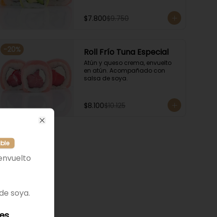
$7.800
$9.750
-
20
%
Roll Frío Tuna Especial
Atún y queso crema, envuelto 
en atún. Acompañado con 
salsa de soya.
$8.100
$10.125
Close
ible
envuelto
de soya.
les