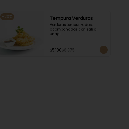
-
20
%
Tempura Verduras
Verduras tempurizadas, 
acompañadas con salsa 
unagi.
$5.100
$6.375