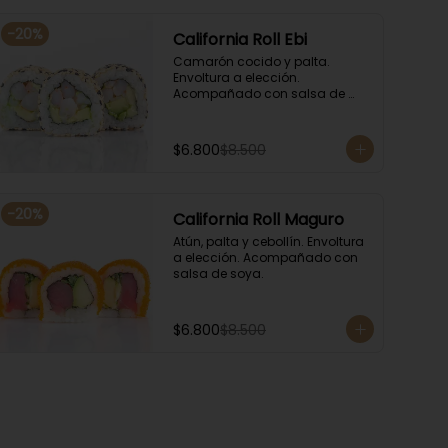
-
20
%
California Roll Ebi
Camarón cocido y palta. 
Envoltura a elección. 
Acompañado con salsa de 
soya.
$6.800
$8.500
-
20
%
California Roll Maguro
Atún, palta y cebollín. Envoltura 
a elección. Acompañado con 
salsa de soya.
$6.800
$8.500