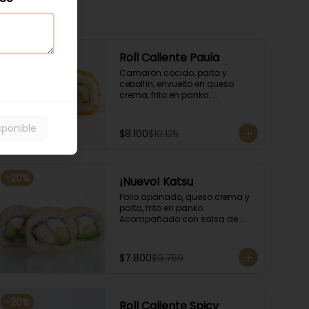
-
20
%
Roll Caliente Paula
Camarón cocido, palta y 
cebollín, envuelto en queso 
crema, frito en panko. 
Acompañado con salsa de 
soya y unagi.
sponible
$8.100
$10.125
-
20
%
¡Nuevo! Katsu
Pollo apanado, queso crema y 
palta, frito en panko. 
Acompañado con salsa de 
soya y unagi.
$7.800
$9.750
-
20
%
Roll Caliente Spicy