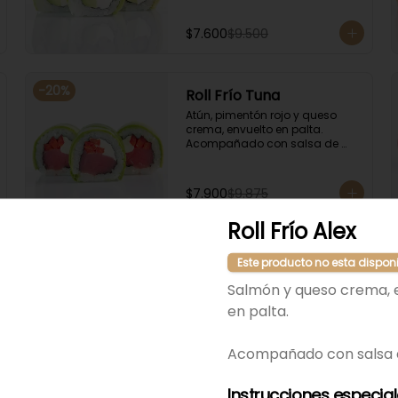
$7.600
$9.500
-
20
%
Roll Frío Tuna
Atún, pimentón rojo y queso 
crema, envuelto en palta. 
Acompañado con salsa de 
soya.
$7.900
$9.875
Roll Frío Alex
Este producto no esta dispon
Salmón y queso crema, 
en palta.
Acompañado con salsa 
Instrucciones especia