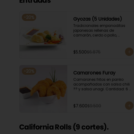
Entradas
-
20
%
Gyozas (5 Unidades)
Tradicionales empanaditas 
japonesas rellenas de 
camarón, cerdo o pollo, 
acompañadas de verduras 
salteadas y salsa ponzu .
$5.500
$6.875
-
20
%
Camarones Furay
Camarones fritos en panko 
acompañados con salsa chili 
?? y salsa unagi. Cantidad: 6 
camarones aproximadamente.
$7.600
$9.500
California Rolls (9 cortes).