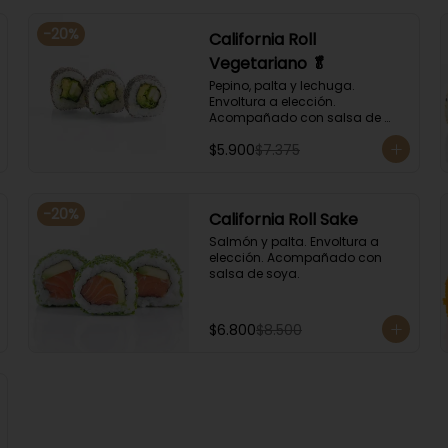
-
20
%
California Roll
Vegetariano 🥬
Pepino, palta y lechuga. 
Envoltura a elección. 
Acompañado con salsa de 
soya.
$5.900
$7.375
-
20
%
California Roll Sake
Salmón y palta. Envoltura a 
elección. Acompañado con 
salsa de soya.
$6.800
$8.500