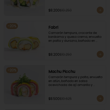
coronado con cilantro.
$8.200
$10.250
-
20
%
Fabri
Camarón tempura, crocante de 
kanikama y queso crema, envuelto 
en palta y durazno, bañado en 
salsa de maracuyá.
$8.200
$10.250
-
20
%
Machu Picchu
Camarón tempura y palta, envuelto 
en atún, bañado en salsa 
acevichada de ají amarillo y 
coronado con cebollín.
$8.500
$10.625