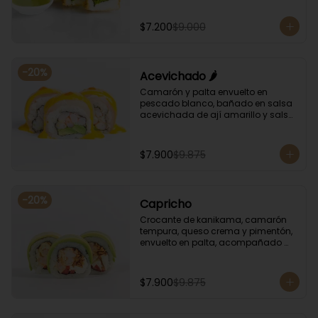
albahaca.
$7.200
$9.000
-
20
%
Acevichado 🌶️
Camarón y palta envuelto en 
pescado blanco, bañado en salsa 
acevichada de ají amarillo y salsa 
de rocoto.
$7.900
$9.875
-
20
%
Capricho
Crocante de kanikama, camarón 
tempura, queso crema y pimentón, 
envuelto en palta, acompañado 
con salsa unagi y soya.
$7.900
$9.875