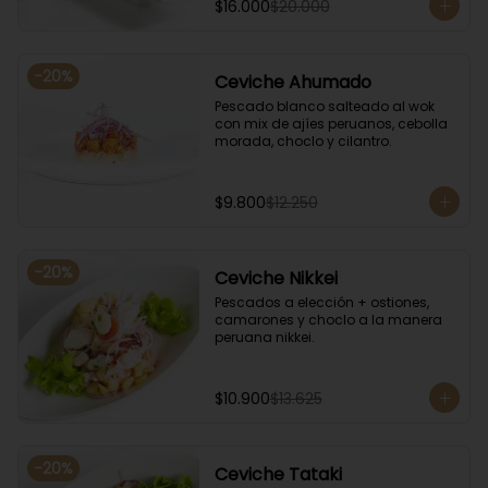
$16.000
$20.000
-
20
%
Ceviche Ahumado
Pescado blanco salteado al wok 
con mix de ajíes peruanos, cebolla 
morada, choclo y cilantro.
$9.800
$12.250
-
20
%
Ceviche Nikkei
Pescados a elección + ostiones, 
camarones y choclo a la manera 
peruana nikkei.
$10.900
$13.625
-
20
%
Ceviche Tataki