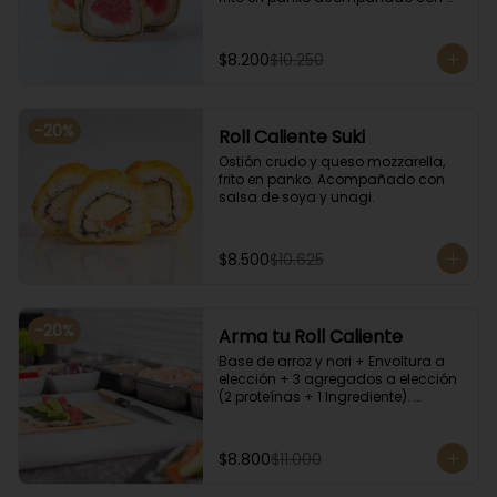
salsa kampay. Acompañado con 
salsa de soya y unagi.
$8.200
$10.250
-
20
%
Roll Caliente Suki
Ostión crudo y queso mozzarella, 
frito en panko. Acompañado con 
salsa de soya y unagi.
$8.500
$10.625
-
20
%
Arma tu Roll Caliente
Base de arroz y nori + Envoltura a 
elección + 3 agregados a elección 
(2 proteínas + 1 Ingrediente). 
Acompañado con salsa de soya y 
unagi.
$8.800
$11.000