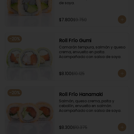
de soya.
$7.800
$9.750
-
20
%
Roll Frío Gumi
Camarón tempura, salmón y queso 
crema, envuelto en palta. 
Acompañado con salsa de soya.
$8.100
$10.125
-
20
%
Roll Frío Hanamaki
Salmón, queso crema, palta y 
cebollín, envuelto en salmón. 
Acompañado con salsa de soya.
$8.300
$10.375