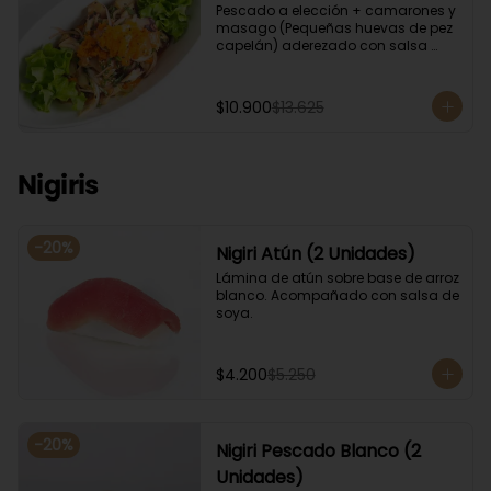
Pescado a elección + camarones y 
masago (Pequeñas huevas de pez 
capelán) aderezado con salsa 
ponzu.
$10.900
$13.625
Nigiris
-
20
%
Nigiri Atún (2 Unidades)
Lámina de atún sobre base de arroz 
blanco. Acompañado con salsa de 
soya.
$4.200
$5.250
-
20
%
Nigiri Pescado Blanco (2
Unidades)