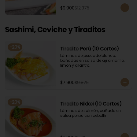
Acompañado con salsa de soya. 
$9.900
$12.375
Recomendamos incluir en el relleno 
palta y/o queso crema para que el 
roll pueda compactar y ser firme.
Sashimi, Ceviche y Tiraditos
-
20
%
Tiradito Perú (10 Cortes)
Láminas de pescado blanco, 
bañadas en salsa de ají amarillo, 
limón y cilantro.
$7.900
$9.875
-
20
%
Tiradito Nikkei (10 Cortes)
Láminas de salmón, bañado en 
salsa ponzu con cebollín.