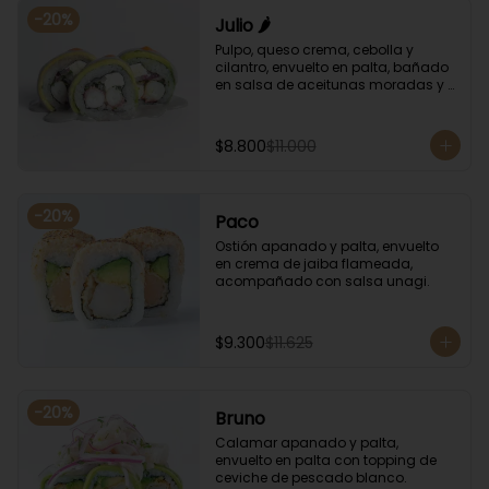
-
20
%
Julio 🌶️
Pulpo, queso crema, cebolla y 
cilantro, envuelto en palta, bañado 
en salsa de aceitunas moradas y 
salsa de rocoto.
$8.800
$11.000
-
20
%
Paco
Ostión apanado y palta, envuelto 
en crema de jaiba flameada, 
acompañado con salsa unagi.
$9.300
$11.625
-
20
%
Bruno
Calamar apanado y palta, 
envuelto en palta con topping de 
ceviche de pescado blanco.