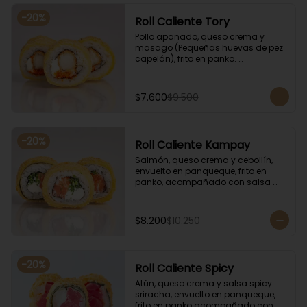
-
20
%
Roll Caliente Tory
Pollo apanado, queso crema y 
masago (Pequeñas huevas de pez 
capelán), frito en panko. 
Acompañado con salsa de soya y 
unagi.
$7.600
$9.500
-
20
%
Roll Caliente Kampay
Salmón, queso crema y cebollín, 
envuelto en panqueque, frito en 
panko, acompañado con salsa 
kampay. Acompañado con salsa 
de soya y unagi.
$8.200
$10.250
-
20
%
Roll Caliente Spicy
Atún, queso crema y salsa spicy 
sriracha, envuelto en panqueque, 
frito en panko acompañado con 