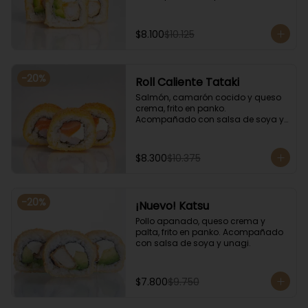
salsa de soya y unagi.
$8.100
$10.125
-
20
%
Roll Caliente Tataki
Salmón, camarón cocido y queso 
crema, frito en panko. 
Acompañado con salsa de soya y 
unagi.
$8.300
$10.375
-
20
%
¡Nuevo! Katsu
Pollo apanado, queso crema y 
palta, frito en panko. Acompañado 
con salsa de soya y unagi.
$7.800
$9.750