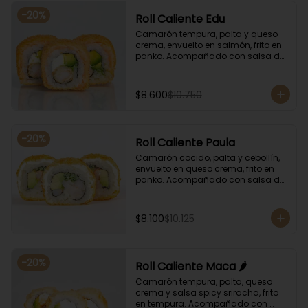
-
20
%
Roll Caliente Edu
Camarón tempura, palta y queso 
crema, envuelto en salmón, frito en 
panko. Acompañado con salsa de 
soya y unagi.
$8.600
$10.750
-
20
%
Roll Caliente Paula
Camarón cocido, palta y cebollín, 
envuelto en queso crema, frito en 
panko. Acompañado con salsa de 
soya y unagi.
$8.100
$10.125
-
20
%
Roll Caliente Maca 🌶️
Camarón tempura, palta, queso 
crema y salsa spicy sriracha, frito 
en tempura. Acompañado con 