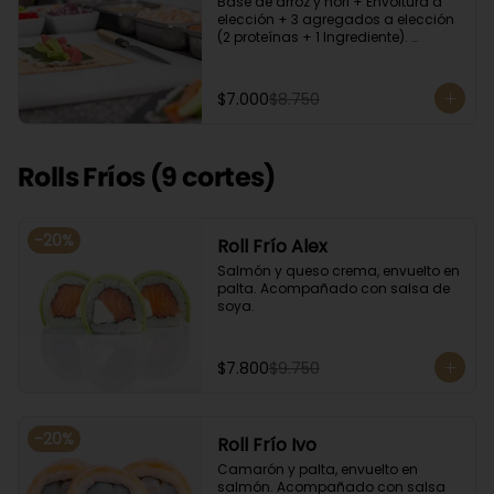
Base de arroz y nori + Envoltura a 
elección + 3 agregados a elección 
(2 proteínas + 1 Ingrediente). 
Acompañado con salsa de soya.
$7.000
$8.750
Rolls Fríos (9 cortes)
-
20
%
Roll Frío Alex
Salmón y queso crema, envuelto en 
palta. Acompañado con salsa de 
soya.
$7.800
$9.750
-
20
%
Roll Frío Ivo
Camarón y palta, envuelto en 
salmón. Acompañado con salsa 