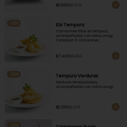
$5.500
$6.875
-
20
%
Ebi Tempura
Camarones fritos en tempura, 
acompañados con salsa unagi. 
Cantidad: 6 camarones 
aproximadamente.
$7.400
$9.250
-
20
%
Tempura Verduras
Verduras tempurizadas, 
acompañadas con salsa unagi.
$5.100
$6.375
-
20
%
Camarones Furay