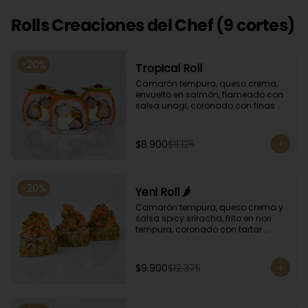
Rolls Creaciones del Chef (9 cortes)
-
20
%
Tropical Roll
Camarón tempura, queso crema, 
envuelto en salmón, flameado con 
salsa unagi, coronado con finas 
rodajas de limón.
$8.900
$11.125
-
20
%
Yeni Roll 🌶️
Camarón tempura, queso crema y 
salsa spicy sriracha, frito en nori 
tempura, coronado con tartar 
salmón, ciboulette y sésamo. 
Bañado con salsa unagui.
$9.900
$12.375