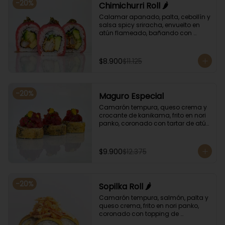
-
20
%
Chimichurri Roll 🌶️
Calamar apanado, palta, cebollín y 
salsa spicy sriracha, envuelto en 
atún flameado, bañando con 
chimichurri y salsa unagi.
$8.900
$11.125
-
20
%
Maguro Especial
Camarón tempura, queso crema y 
crocante de kanikama, frito en nori 
panko, coronado con tartar de atún 
y toques de salsa acevichada de 
ají amarillo y unagi.
$9.900
$12.375
-
20
%
Sopilka Roll 🌶️
Camarón tempura, salmón, palta y 
queso crema, frito en nori panko, 
coronado con topping de 
kanikama crocante y salsa spicy 