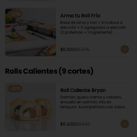
-
20
%
Arma tu Roll Frío
Base de arroz y nori + Envoltura a 
elección + 3 agregados a elección 
(2 proteínas + 1 Ingrediente). 
Acompañado con salsa de soya.
$8.300
$10.375
Rolls Calientes (9 cortes)
-
20
%
Roll Caliente Bryan
Salmón, queso crema y cebollín, 
envuelto en salmón, frito en 
tempura. Acompañado con salsa 
de soya y unagi.
$8.400
$10.500