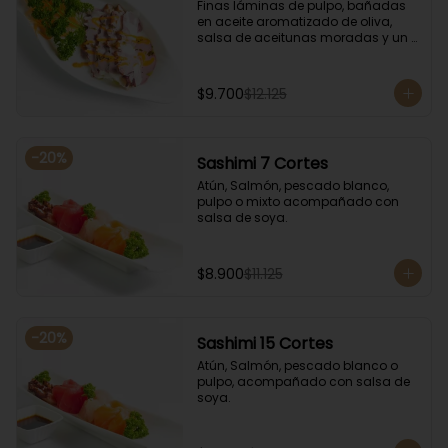
Finas láminas de pulpo, bañadas 
en aceite aromatizado de oliva, 
salsa de aceitunas moradas y un 
toque de salsa de rocoto rojo.
$9.700
$12.125
-
20
%
Sashimi 7 Cortes
Atún, Salmón, pescado blanco, 
pulpo o mixto acompañado con 
salsa de soya.
$8.900
$11.125
-
20
%
Sashimi 15 Cortes
Atún, Salmón, pescado blanco o 
pulpo, acompañado con salsa de 
soya.