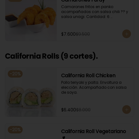
Camarones fritos en panko 
acompañados con salsa chili ?? y 
salsa unagi. Cantidad: 6 
camarones aproximadamente.
$7.600
$9.500
California Rolls (9 cortes).
-
20
%
California Roll Chicken
Pollo teriyaki y palta. Envoltura a 
elección. Acompañado con salsa 
de soya.
$6.400
$8.000
-
20
%
California Roll Vegetariano
🥬