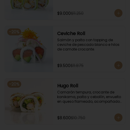
$9.000
$11.250
-
20
%
Ceviche Roll
Salmón y palta con topping de 
ceviche de pescado blanco e hilos 
de camote crocante.
$9.500
$11.875
-
20
%
Hugo Roll
Camarón tempura, crocante de 
kanikama, palta y cebollín, envuelto 
en queso flameado, acompañado 
con salsa unagi.
$8.600
$10.750