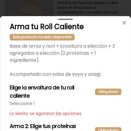
Lámina de Pescado Blanco sobre 
base de arroz blanco. 
Acompañado con salsa de soya.
$4.200
$5.250
Arma tu Roll Caliente
Este producto no esta disponible
-
20
%
Nigiri Salmón (2 Unidades)
Base de arroz y nori + Envoltura a elección + 3
Lámina de salmón sobre base de 
agregados a elección (2 proteínas + 1
arroz blanco. Acompañado con 
salsa de soya.
Ingrediente).
Acompañado con salsa de soya y unagi.
$4.200
$5.250
Elige la envoltura de tu roll
Obligatorio
-
20
%
Nigiri Salmon Flameado (2
caliente
Unidades)
Seleccione 1
Lámina de salmón flameado, sobre 
base de arroz blanco. 
Lo siento, se agotaron las opciones
Acompañado con salsa de soya.
Arma 2: Elige tus proteínas
$4.800
$6.000
Obligatorio