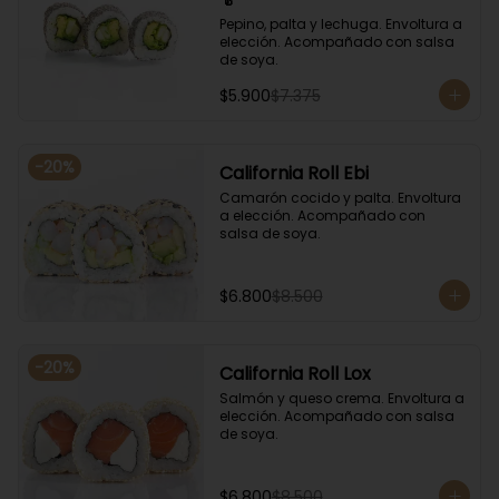
Pepino, palta y lechuga. Envoltura a 
elección. Acompañado con salsa 
de soya.
$5.900
$7.375
-
20
%
California Roll Ebi
Camarón cocido y palta. Envoltura 
a elección. Acompañado con 
salsa de soya.
$6.800
$8.500
-
20
%
California Roll Lox
Salmón y queso crema. Envoltura a 
elección. Acompañado con salsa 
de soya.
$6.800
$8.500