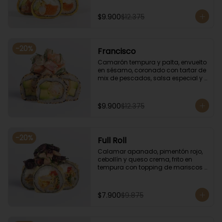
especial.
$9.900
$12.375
-
20
%
Francisco
Camarón tempura y palta, envuelto 
en sésamo, coronado con tartar de 
mix de pescados, salsa especial y 
cebollín.
$9.900
$12.375
-
20
%
Full Roll
Calamar apanado, pimentón rojo, 
cebollín y queso crema, frito en 
tempura con topping de mariscos 
flameados.
$7.900
$9.875