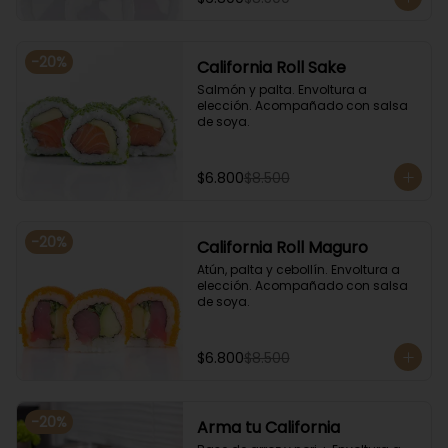
-
20
%
California Roll Sake
Salmón y palta. Envoltura a 
elección. Acompañado con salsa 
de soya.
$6.800
$8.500
-
20
%
California Roll Maguro
Atún, palta y cebollín. Envoltura a 
elección. Acompañado con salsa 
de soya.
$6.800
$8.500
-
20
%
Arma tu California