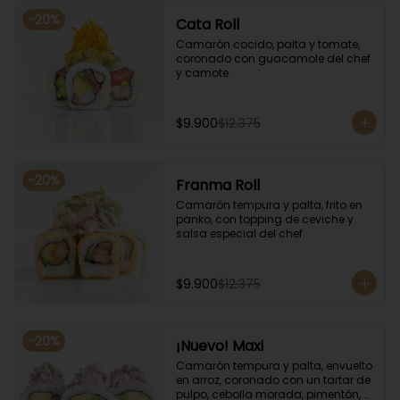
-
20
%
Cata Roll
Camarón cocido, palta y tomate, 
coronado con guacamole del chef 
y camote.
$9.900
$12.375
-
20
%
Franma Roll
Camarón tempura y palta, frito en 
panko, con topping de ceviche y 
salsa especial del chef.
$9.900
$12.375
-
20
%
¡Nuevo! Maxi
Camarón tempura y palta, envuelto 
en arroz, coronado con un tartar de 
pulpo, cebolla morada, pimentón, 