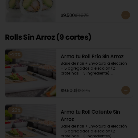
cilantro, quinoa y ciboulette, con  
salsa  de aceitunas moradas.
$9.500
$11.875
Rolls Sin Arroz (9 cortes)
-
20
%
Arma tu Roll Frío Sin Arroz
Base de nori + Envoltura a elección 
+ 5 agregados a elección (2 
proteínas + 3 Ingrediente). 
Acompañado con salsa de soya y 
unagi. Recomendamos incluir en el 
relleno palta y/o queso crema para 
$9.900
$12.375
que el roll pueda compactar y ser 
firme.
-
20
%
Arma tu Roll Caliente Sin
Arroz
Base de nori + Envoltura a elección 
+ 5 agregados a elección (2 
proteínas + 3 Ingredientes). 