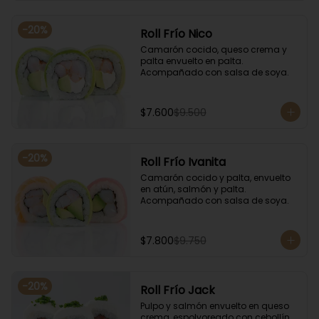
-
20
%
Roll Frío Nico
Camarón cocido, queso crema y 
palta envuelto en palta. 
Acompañado con salsa de soya.
$7.600
$9.500
-
20
%
Roll Frío Ivanita
Camarón cocido y palta, envuelto 
en atún, salmón y palta. 
Acompañado con salsa de soya.
$7.800
$9.750
-
20
%
Roll Frío Jack
Pulpo y salmón envuelto en queso 
crema, espolvoreado con cebollín. 