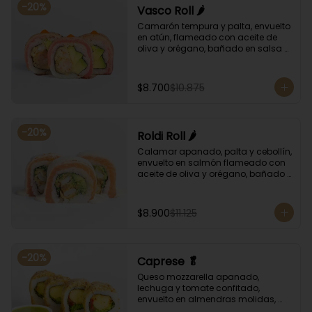
-
20
%
Vasco Roll 🌶️
Camarón tempura y palta, envuelto 
en atún, flameado con aceite de 
oliva y orégano, bañado en salsa 
unagi y puntos de salsa de rocoto.
$8.700
$10.875
-
20
%
Roldi Roll 🌶️
Calamar apanado, palta y cebollín, 
envuelto en salmón flameado con 
aceite de oliva y orégano, bañado 
en salsa de leche de tigre y salsa 
de rocoto.
$8.900
$11.125
-
20
%
Caprese 🥬
Queso mozzarella apanado, 
lechuga y tomate confitado, 
envuelto en almendras molidas, 
acompañado con salsa de 