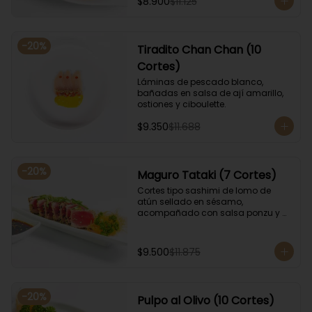
$8.900
$11.125
-
20
%
Tiradito Chan Chan (10
Cortes)
Láminas de pescado blanco, 
bañadas en salsa de ají amarillo, 
ostiones y ciboulette.
$9.350
$11.688
-
20
%
Maguro Tataki (7 Cortes)
Cortes tipo sashimi de lomo de 
atún sellado en sésamo, 
acompañado con salsa ponzu y 
coronado con cebollín.
$9.500
$11.875
-
20
%
Pulpo al Olivo (10 Cortes)