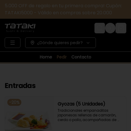
5.000 OFF de regalo en tu primera compra! Cupón:
TATAKI5000 - Válido en compras sobre 20.000
Login
¿Dónde quieres pedir?
Home
Pedir
Contacto
Entradas
-
20
%
Gyozas (5 Unidades)
Tradicionales empanaditas 
japonesas rellenas de camarón, 
cerdo o pollo, acompañadas de 
verduras salteadas y salsa ponzu .