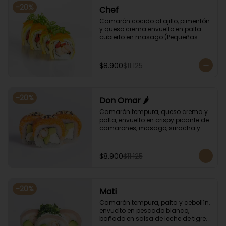
-
20
%
Chef
Camarón cocido al ajillo, pimentón 
y queso crema envuelto en palta 
cubierto en masago (Pequeñas 
huevas de pez capelán) y cebollín
$8.900
$11.125
-
20
%
Don Omar 🌶️
Camarón tempura, queso crema y 
palta, envuelto en crispy picante de 
camarones, masago, sriracha y 
sésamo.
$8.900
$11.125
-
20
%
Mati
Camarón tempura, palta y cebollín, 
envuelto en pescado blanco, 
bañado en salsa de leche de tigre, 