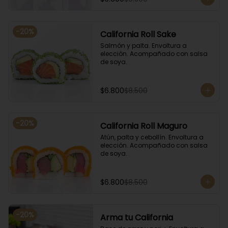
-
20
%
California Roll Sake
Salmón y palta. Envoltura a 
elección. Acompañado con salsa 
de soya.
$6.800
$8.500
-
20
%
California Roll Maguro
Atún, palta y cebollín. Envoltura a 
elección. Acompañado con salsa 
de soya.
$6.800
$8.500
-
20
%
Arma tu California