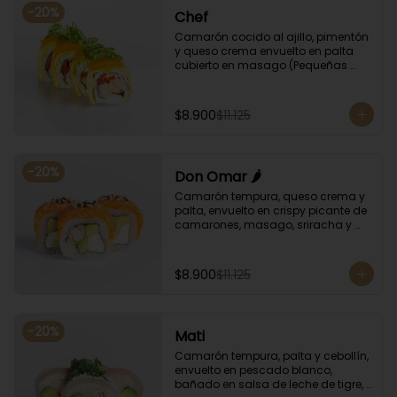
-
20
%
Chef
Camarón cocido al ajillo, pimentón 
y queso crema envuelto en palta 
cubierto en masago (Pequeñas 
huevas de pez capelán) y cebollín
$8.900
$11.125
-
20
%
Don Omar 🌶️
Camarón tempura, queso crema y 
palta, envuelto en crispy picante de 
camarones, masago, sriracha y 
sésamo.
$8.900
$11.125
-
20
%
Mati
Camarón tempura, palta y cebollín, 
envuelto en pescado blanco, 
bañado en salsa de leche de tigre, 