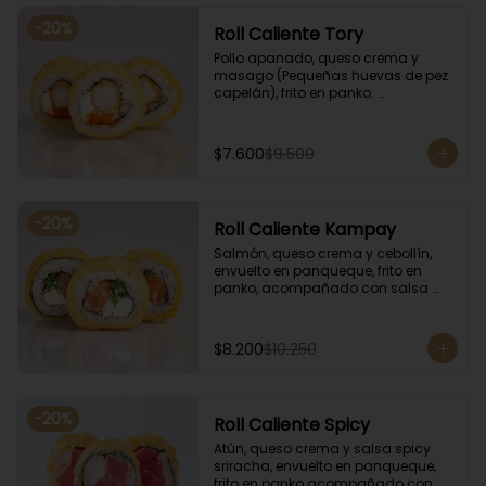
-
20
%
Roll Caliente Tory
Pollo apanado, queso crema y 
masago (Pequeñas huevas de pez 
capelán), frito en panko. 
Acompañado con salsa de soya y 
unagi.
$7.600
$9.500
-
20
%
Roll Caliente Kampay
Salmón, queso crema y cebollín, 
envuelto en panqueque, frito en 
panko, acompañado con salsa 
kampay. Acompañado con salsa 
de soya y unagi.
$8.200
$10.250
-
20
%
Roll Caliente Spicy
Atún, queso crema y salsa spicy 
sriracha, envuelto en panqueque, 
frito en panko acompañado con 