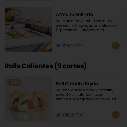
-
20
%
Arma tu Roll Frío
Base de arroz y nori + Envoltura a 
elección + 3 agregados a elección 
(2 proteínas + 1 Ingrediente). 
Acompañado con salsa de soya.
$8.300
$10.375
Rolls Calientes (9 cortes)
-
20
%
Roll Caliente Bryan
Salmón, queso crema y cebollín, 
envuelto en salmón, frito en 
tempura. Acompañado con salsa 
de soya y unagi.
$8.400
$10.500