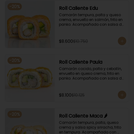
-
20
%
Roll Caliente Edu
Camarón tempura, palta y queso 
crema, envuelto en salmón, frito en 
panko. Acompañado con salsa de 
soya y unagi.
$8.600
$10.750
-
20
%
Roll Caliente Paula
Camarón cocido, palta y cebollín, 
envuelto en queso crema, frito en 
panko. Acompañado con salsa de 
soya y unagi.
$8.100
$10.125
-
20
%
Roll Caliente Maca 🌶️
Camarón tempura, palta, queso 
crema y salsa spicy sriracha, frito 
en tempura. Acompañado con 