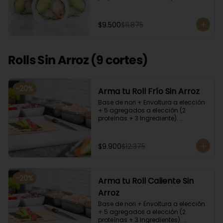
cilantro, quinoa y ciboulette, con  
salsa  de aceitunas moradas.
$9.500
$11.875
Rolls Sin Arroz (9 cortes)
-
20
%
Arma tu Roll Frío Sin Arroz
Base de nori + Envoltura a elección 
+ 5 agregados a elección (2 
proteínas + 3 Ingrediente). 
Acompañado con salsa de soya y 
unagi. Recomendamos incluir en el 
relleno palta y/o queso crema para 
$9.900
$12.375
que el roll pueda compactar y ser 
firme.
-
20
%
Arma tu Roll Caliente Sin
Arroz
Base de nori + Envoltura a elección 
+ 5 agregados a elección (2 
proteínas + 3 Ingredientes). 