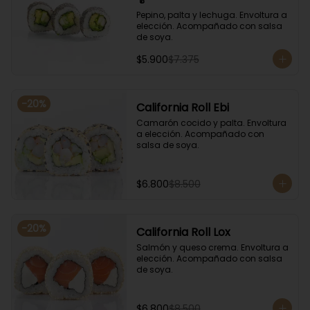
Pepino, palta y lechuga. Envoltura a 
elección. Acompañado con salsa 
de soya.
$5.900
$7.375
-
20
%
California Roll Ebi
Camarón cocido y palta. Envoltura 
a elección. Acompañado con 
salsa de soya.
$6.800
$8.500
-
20
%
California Roll Lox
Salmón y queso crema. Envoltura a 
elección. Acompañado con salsa 
de soya.
$6.800
$8.500