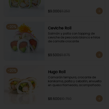
$9.000
$11.250
-
20
%
Ceviche Roll
Salmón y palta con topping de 
ceviche de pescado blanco e hilos 
de camote crocante.
$9.500
$11.875
-
20
%
Hugo Roll
Camarón tempura, crocante de 
kanikama, palta y cebollín, envuelto 
en queso flameado, acompañado 
con salsa unagi.
$8.600
$10.750