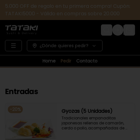
5.000 OFF de regalo en tu primera compra! Cupón:
TATAKI5000 - Válido en compras sobre 20.000
Login
¿Dónde quieres pedir?
Home
Pedir
Contacto
Entradas
-
20
%
Gyozas (5 Unidades)
Tradicionales empanaditas 
japonesas rellenas de camarón, 
cerdo o pollo, acompañadas de 
verduras salteadas y salsa ponzu .