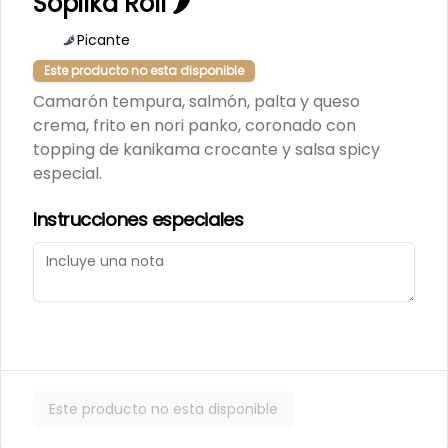
Sopilka Roll 🌶
Picante
-
20
%
Nigiri Atun Flameado (2
Este producto no esta disponible
Unidades)
Camarón tempura, salmón, palta y queso
Lámina de atún flameado, sobre 
base de arroz blanco. 
crema, frito en nori panko, coronado con
Acompañado con salsa de soya.
topping de kanikama crocante y salsa spicy
$4.800
$6.000
especial.
Instrucciones especiales
-
20
%
Nigiri Pulpo Flameado (2
Unidades)
Lámina de pulpo flameado con 
chimichurri, sobre base de arroz 
blanco. Acompañado con salsa de 
soya
$4.800
$6.000
Este producto no esta disponible
-
20
%
Gunkan de Masago (2
Unidades)