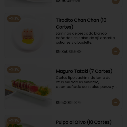
$8.900
$11.125
-
20
%
Tiradito Chan Chan (10
Cortes)
Láminas de pescado blanco, 
bañadas en salsa de ají amarillo, 
ostiones y ciboulette.
$9.350
$11.688
-
20
%
Maguro Tataki (7 Cortes)
Cortes tipo sashimi de lomo de 
atún sellado en sésamo, 
acompañado con salsa ponzu y 
coronado con cebollín.
$9.500
$11.875
-
20
%
Pulpo al Olivo (10 Cortes)