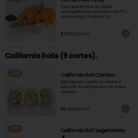
Camarones fritos en panko 
acompañados con salsa chili ?? y 
salsa unagi. Cantidad: 6 
camarones aproximadamente.
$7.600
$9.500
California Rolls (9 cortes).
-
20
%
California Roll Chicken
Pollo teriyaki y palta. Envoltura a 
elección. Acompañado con salsa 
de soya.
$6.400
$8.000
-
20
%
California Roll Vegetariano
🥬