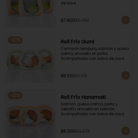
de soya.
$7.800
$9.750
-
20
%
Roll Frío Gumi
Camarón tempura, salmón y queso 
crema, envuelto en palta. 
Acompañado con salsa de soya.
$8.100
$10.125
-
20
%
Roll Frío Hanamaki
Salmón, queso crema, palta y 
cebollín, envuelto en salmón. 
Acompañado con salsa de soya.
$8.300
$10.375