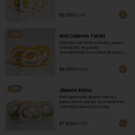
salsa de soya y unagi.
$8.100
$10.125
-
20
%
Roll Caliente Tataki
Salmón, camarón cocido y queso 
crema, frito en panko. 
Acompañado con salsa de soya y 
unagi.
$8.300
$10.375
-
20
%
¡Nuevo! Katsu
Pollo apanado, queso crema y 
palta, frito en panko. Acompañado 
con salsa de soya y unagi.
$7.800
$9.750