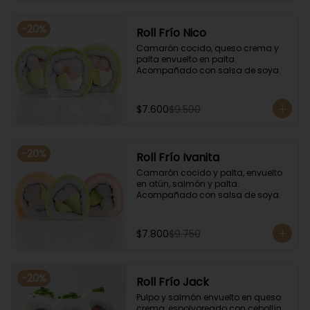
-
20
%
Roll Frío Nico
Camarón cocido, queso crema y 
palta envuelto en palta. 
Acompañado con salsa de soya.
$7.600
$9.500
-
20
%
Roll Frío Ivanita
Camarón cocido y palta, envuelto 
en atún, salmón y palta. 
Acompañado con salsa de soya.
$7.800
$9.750
-
20
%
Roll Frío Jack
Pulpo y salmón envuelto en queso 
crema, espolvoreado con cebollín. 