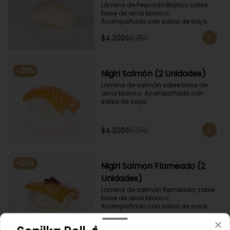
Lámina de Pescado Blanco sobre 
base de arroz blanco. 
Acompañado con salsa de soya.
$4.200
$5.250
-
20
%
Nigiri Salmón (2 Unidades)
Lámina de salmón sobre base de 
arroz blanco. Acompañado con 
salsa de soya.
$4.200
$5.250
-
20
%
Nigiri Salmon Flameado (2
Unidades)
Lámina de salmón flameado, sobre 
base de arroz blanco. 
Acompañado con salsa de soya.
$4.800
$6.000