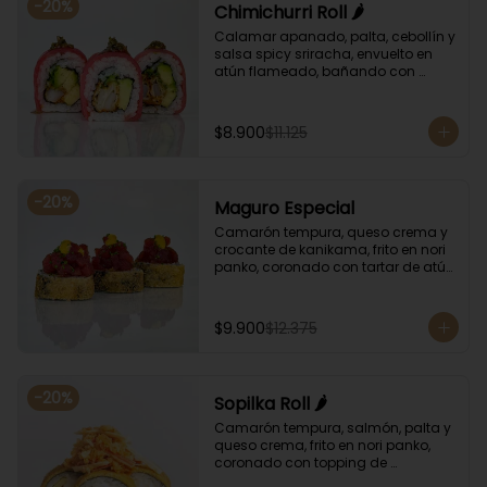
-
20
%
Chimichurri Roll 🌶️
Calamar apanado, palta, cebollín y 
salsa spicy sriracha, envuelto en 
atún flameado, bañando con 
chimichurri y salsa unagi.
$8.900
$11.125
-
20
%
Maguro Especial
Camarón tempura, queso crema y 
crocante de kanikama, frito en nori 
panko, coronado con tartar de atún 
y toques de salsa acevichada de 
ají amarillo y unagi.
$9.900
$12.375
-
20
%
Sopilka Roll 🌶️
Camarón tempura, salmón, palta y 
queso crema, frito en nori panko, 
coronado con topping de 
kanikama crocante y salsa spicy 