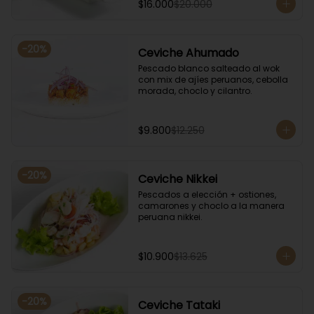
$16.000
$20.000
-
20
%
Ceviche Ahumado
Pescado blanco salteado al wok 
con mix de ajíes peruanos, cebolla 
morada, choclo y cilantro.
$9.800
$12.250
-
20
%
Ceviche Nikkei
Pescados a elección + ostiones, 
camarones y choclo a la manera 
peruana nikkei.
$10.900
$13.625
-
20
%
Ceviche Tataki