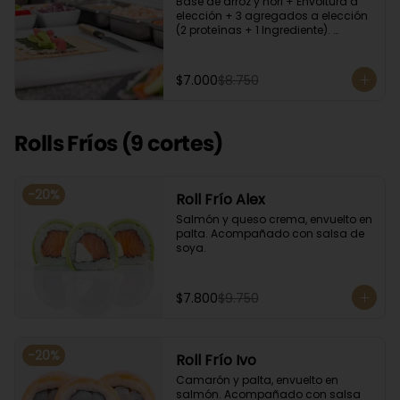
Base de arroz y nori + Envoltura a 
elección + 3 agregados a elección 
(2 proteínas + 1 Ingrediente). 
Acompañado con salsa de soya.
$7.000
$8.750
Rolls Fríos (9 cortes)
-
20
%
Roll Frío Alex
Salmón y queso crema, envuelto en 
palta. Acompañado con salsa de 
soya.
$7.800
$9.750
-
20
%
Roll Frío Ivo
Camarón y palta, envuelto en 
salmón. Acompañado con salsa 