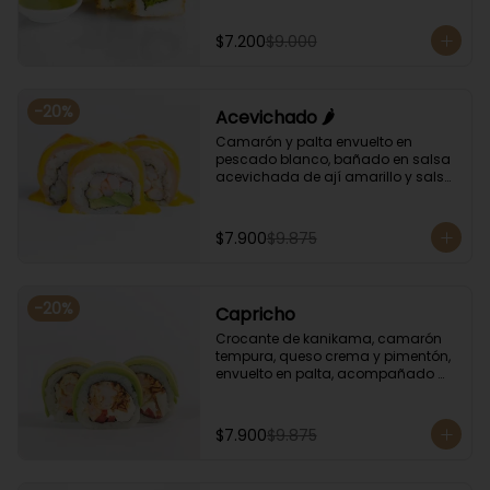
albahaca.
$7.200
$9.000
-
20
%
Acevichado 🌶️
Camarón y palta envuelto en 
pescado blanco, bañado en salsa 
acevichada de ají amarillo y salsa 
de rocoto.
$7.900
$9.875
-
20
%
Capricho
Crocante de kanikama, camarón 
tempura, queso crema y pimentón, 
envuelto en palta, acompañado 
con salsa unagi y soya.
$7.900
$9.875