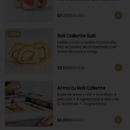
salsa kampay. Acompañado con 
salsa de soya y unagi.
$8.200
$10.250
-
20
%
Roll Caliente Suki
Ostión crudo y queso mozzarella, 
frito en panko. Acompañado con 
salsa de soya y unagi.
$8.500
$10.625
-
20
%
Arma tu Roll Caliente
Base de arroz y nori + Envoltura a 
elección + 3 agregados a elección 
(2 proteínas + 1 Ingrediente). 
Acompañado con salsa de soya y 
unagi.
$8.800
$11.000