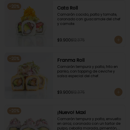
-
20
%
Cata Roll
Camarón cocido, palta y tomate, 
coronado con guacamole del chef 
y camote.
$9.900
$12.375
-
20
%
Franma Roll
Camarón tempura y palta, frito en 
panko, con topping de ceviche y 
salsa especial del chef.
$9.900
$12.375
-
20
%
¡Nuevo! Maxi
Camarón tempura y palta, envuelto 
en arroz, coronado con un tartar de 
pulpo, cebolla morada, pimentón, 