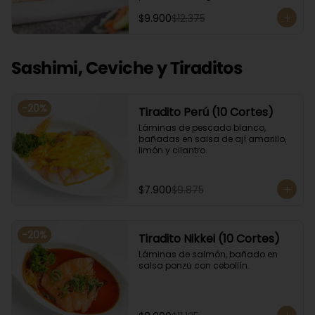
Acompañado con salsa de soya. 
$9.900
$12.375
Recomendamos incluir en el relleno 
palta y/o queso crema para que el 
roll pueda compactar y ser firme.
Sashimi, Ceviche y Tiraditos
-
20
%
Tiradito Perú (10 Cortes)
Láminas de pescado blanco, 
bañadas en salsa de ají amarillo, 
limón y cilantro.
$7.900
$9.875
-
20
%
Tiradito Nikkei (10 Cortes)
Láminas de salmón, bañado en 
salsa ponzu con cebollín.