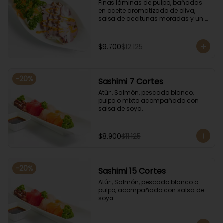
Finas láminas de pulpo, bañadas 
en aceite aromatizado de oliva, 
salsa de aceitunas moradas y un 
toque de salsa de rocoto rojo.
$9.700
$12.125
-
20
%
Sashimi 7 Cortes
Atún, Salmón, pescado blanco, 
pulpo o mixto acompañado con 
salsa de soya.
$8.900
$11.125
-
20
%
Sashimi 15 Cortes
Atún, Salmón, pescado blanco o 
pulpo, acompañado con salsa de 
soya.