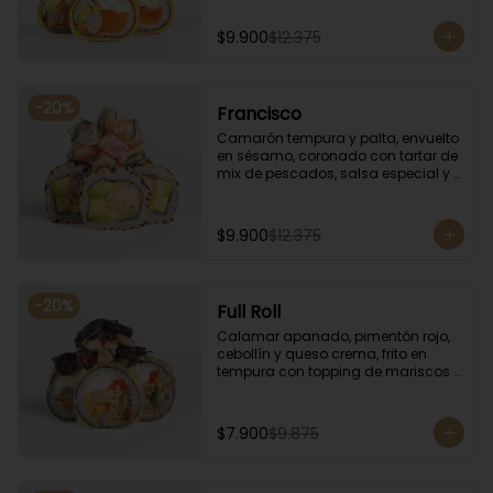
especial.
$9.900
$12.375
-
20
%
Francisco
Camarón tempura y palta, envuelto 
en sésamo, coronado con tartar de 
mix de pescados, salsa especial y 
cebollín.
$9.900
$12.375
-
20
%
Full Roll
Calamar apanado, pimentón rojo, 
cebollín y queso crema, frito en 
tempura con topping de mariscos 
flameados.
$7.900
$9.875