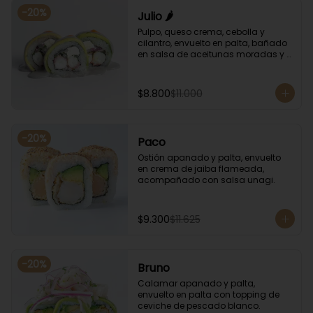
-
20
%
Julio 🌶️
Pulpo, queso crema, cebolla y 
cilantro, envuelto en palta, bañado 
en salsa de aceitunas moradas y 
salsa de rocoto.
$8.800
$11.000
-
20
%
Paco
Ostión apanado y palta, envuelto 
en crema de jaiba flameada, 
acompañado con salsa unagi.
$9.300
$11.625
-
20
%
Bruno
Calamar apanado y palta, 
envuelto en palta con topping de 
ceviche de pescado blanco.