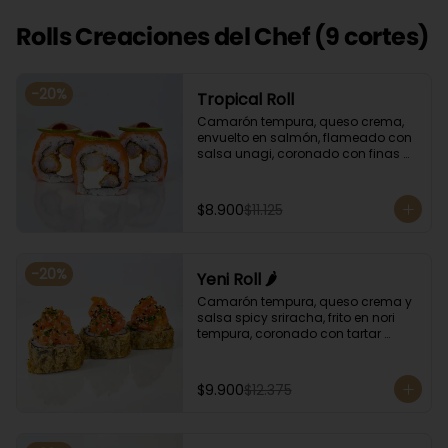
Rolls Creaciones del Chef (9 cortes)
-
20
%
Tropical Roll
Camarón tempura, queso crema, 
envuelto en salmón, flameado con 
salsa unagi, coronado con finas 
rodajas de limón.
$8.900
$11.125
-
20
%
Yeni Roll 🌶️
Camarón tempura, queso crema y 
salsa spicy sriracha, frito en nori 
tempura, coronado con tartar 
salmón, ciboulette y sésamo. 
Bañado con salsa unagui.
$9.900
$12.375