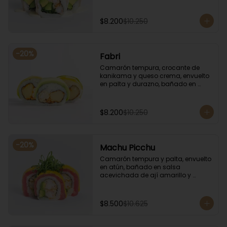
coronado con cilantro.
$8.200
$10.250
-
20
%
Fabri
Camarón tempura, crocante de 
kanikama y queso crema, envuelto 
en palta y durazno, bañado en 
salsa de maracuyá.
$8.200
$10.250
-
20
%
Machu Picchu
Camarón tempura y palta, envuelto 
en atún, bañado en salsa 
acevichada de ají amarillo y 
coronado con cebollín.
$8.500
$10.625