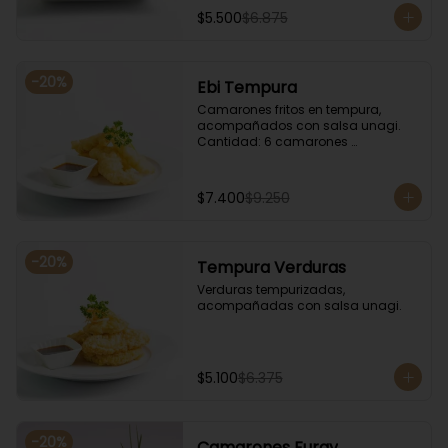
$5.500
$6.875
-
20
%
Ebi Tempura
Camarones fritos en tempura, 
acompañados con salsa unagi. 
Cantidad: 6 camarones 
aproximadamente.
$7.400
$9.250
-
20
%
Tempura Verduras
Verduras tempurizadas, 
acompañadas con salsa unagi.
$5.100
$6.375
-
20
%
Camarones Furay