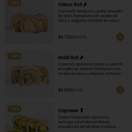
-
20
%
Vasco Roll 🌶️
Camarón tempura y palta, envuelto 
en atún, flameado con aceite de 
oliva y orégano, bañado en salsa 
unagi y puntos de salsa de rocoto.
$8.700
$10.875
-
20
%
Roldi Roll 🌶️
Calamar apanado, palta y cebollín, 
envuelto en salmón flameado con 
aceite de oliva y orégano, bañado 
en salsa de leche de tigre y salsa 
de rocoto.
$8.900
$11.125
-
20
%
Caprese 🥬
Queso mozzarella apanado, 
lechuga y tomate confitado, 
envuelto en almendras molidas, 
acompañado con salsa de 