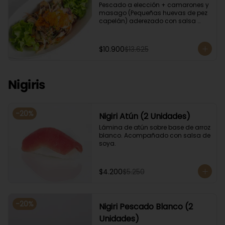
Pescado a elección + camarones y 
masago (Pequeñas huevas de pez 
capelán) aderezado con salsa 
ponzu.
$10.900
$13.625
Nigiris
-
20
%
Nigiri Atún (2 Unidades)
Lámina de atún sobre base de arroz 
blanco. Acompañado con salsa de 
soya.
$4.200
$5.250
-
20
%
Nigiri Pescado Blanco (2
Unidades)