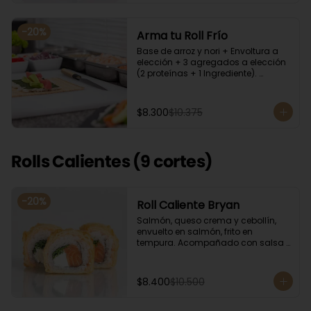
-
20
%
Arma tu Roll Frío
Base de arroz y nori + Envoltura a 
elección + 3 agregados a elección 
(2 proteínas + 1 Ingrediente). 
Acompañado con salsa de soya.
$8.300
$10.375
Rolls Calientes (9 cortes)
-
20
%
Roll Caliente Bryan
Salmón, queso crema y cebollín, 
envuelto en salmón, frito en 
tempura. Acompañado con salsa 
de soya y unagi.
$8.400
$10.500