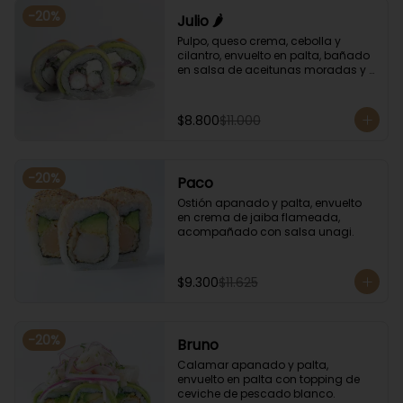
-
20
%
Julio 🌶️
Pulpo, queso crema, cebolla y 
cilantro, envuelto en palta, bañado 
en salsa de aceitunas moradas y 
salsa de rocoto.
$8.800
$11.000
-
20
%
Paco
Ostión apanado y palta, envuelto 
en crema de jaiba flameada, 
acompañado con salsa unagi.
$9.300
$11.625
-
20
%
Bruno
Calamar apanado y palta, 
envuelto en palta con topping de 
ceviche de pescado blanco.