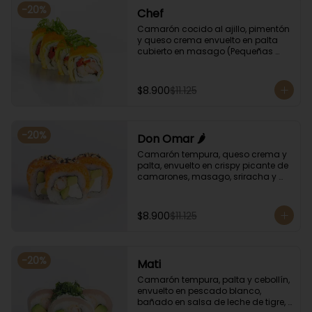
-
20
%
Chef
Camarón cocido al ajillo, pimentón 
y queso crema envuelto en palta 
cubierto en masago (Pequeñas 
huevas de pez capelán) y cebollín
$8.900
$11.125
-
20
%
Don Omar 🌶️
Camarón tempura, queso crema y 
palta, envuelto en crispy picante de 
camarones, masago, sriracha y 
sésamo.
$8.900
$11.125
-
20
%
Mati
Camarón tempura, palta y cebollín, 
envuelto en pescado blanco, 
bañado en salsa de leche de tigre, 