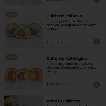
-
20
%
California Roll Sake
Salmón y palta. Envoltura a 
elección. Acompañado con salsa 
de soya.
$6.800
$8.500
-
20
%
California Roll Maguro
Atún, palta y cebollín. Envoltura a 
elección. Acompañado con salsa 
de soya.
$6.800
$8.500
-
20
%
Arma tu California