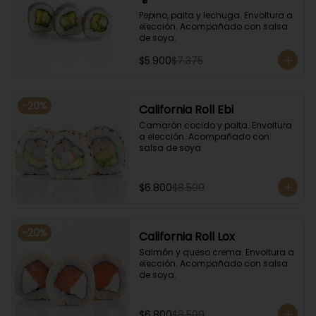
Pepino, palta y lechuga. Envoltura a 
elección. Acompañado con salsa 
de soya.
$5.900
$7.375
-
20
%
California Roll Ebi
Camarón cocido y palta. Envoltura 
a elección. Acompañado con 
salsa de soya.
$6.800
$8.500
-
20
%
California Roll Lox
Salmón y queso crema. Envoltura a 
elección. Acompañado con salsa 
de soya.
$6.800
$8.500