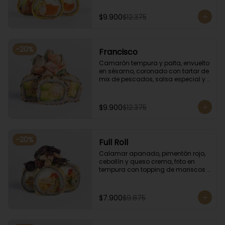
especial.
$9.900
$12.375
-
20
%
Francisco
Camarón tempura y palta, envuelto 
en sésamo, coronado con tartar de 
mix de pescados, salsa especial y 
cebollín.
$9.900
$12.375
-
20
%
Full Roll
Calamar apanado, pimentón rojo, 
cebollín y queso crema, frito en 
tempura con topping de mariscos 
flameados.
$7.900
$9.875