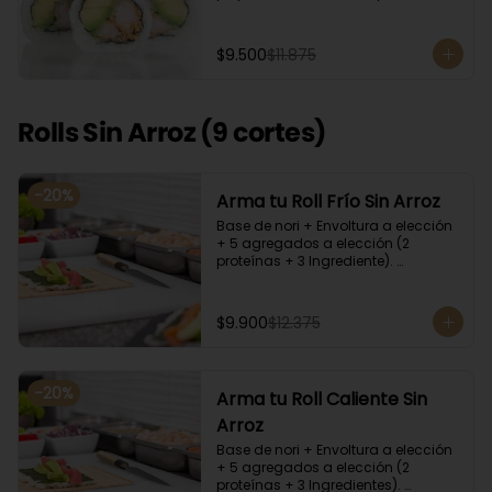
cilantro, quinoa y ciboulette, con  
salsa  de aceitunas moradas.
$9.500
$11.875
Rolls Sin Arroz (9 cortes)
-
20
%
Arma tu Roll Frío Sin Arroz
Base de nori + Envoltura a elección 
+ 5 agregados a elección (2 
proteínas + 3 Ingrediente). 
Acompañado con salsa de soya y 
unagi. Recomendamos incluir en el 
relleno palta y/o queso crema para 
$9.900
$12.375
que el roll pueda compactar y ser 
firme.
-
20
%
Arma tu Roll Caliente Sin
Arroz
Base de nori + Envoltura a elección 
+ 5 agregados a elección (2 
proteínas + 3 Ingredientes). 