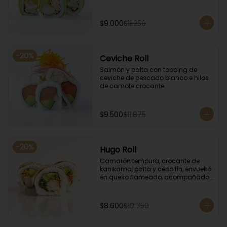
$9.000
$11.250
-
20
%
Ceviche Roll
Salmón y palta con topping de 
ceviche de pescado blanco e hilos 
de camote crocante.
$9.500
$11.875
-
20
%
Hugo Roll
Camarón tempura, crocante de 
kanikama, palta y cebollín, envuelto 
en queso flameado, acompañado 
con salsa unagi.
$8.600
$10.750