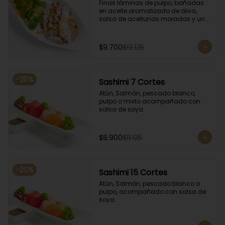
Finas láminas de pulpo, bañadas 
en aceite aromatizado de oliva, 
salsa de aceitunas moradas y un 
toque de salsa de rocoto rojo.
$9.700
$12.125
-
20
%
Sashimi 7 Cortes
Atún, Salmón, pescado blanco, 
pulpo o mixto acompañado con 
salsa de soya.
$8.900
$11.125
-
20
%
Sashimi 15 Cortes
Atún, Salmón, pescado blanco o 
pulpo, acompañado con salsa de 
soya.