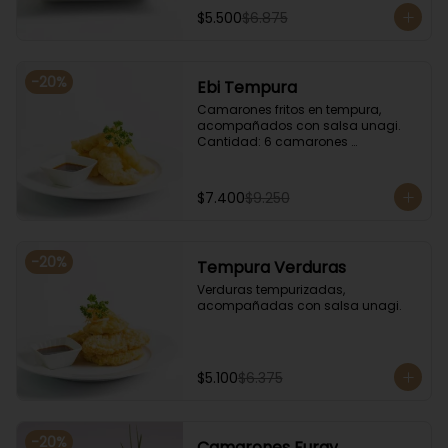
$5.500
$6.875
-
20
%
Ebi Tempura
Camarones fritos en tempura, 
acompañados con salsa unagi. 
Cantidad: 6 camarones 
aproximadamente.
$7.400
$9.250
-
20
%
Tempura Verduras
Verduras tempurizadas, 
acompañadas con salsa unagi.
$5.100
$6.375
-
20
%
Camarones Furay