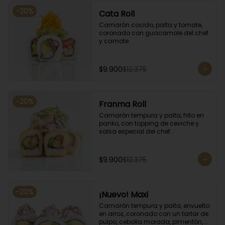
-
20
%
Cata Roll
Camarón cocido, palta y tomate, 
coronado con guacamole del chef 
y camote.
$9.900
$12.375
-
20
%
Franma Roll
Camarón tempura y palta, frito en 
panko, con topping de ceviche y 
salsa especial del chef.
$9.900
$12.375
-
20
%
¡Nuevo! Maxi
Camarón tempura y palta, envuelto 
en arroz, coronado con un tartar de 
pulpo, cebolla morada, pimentón, 