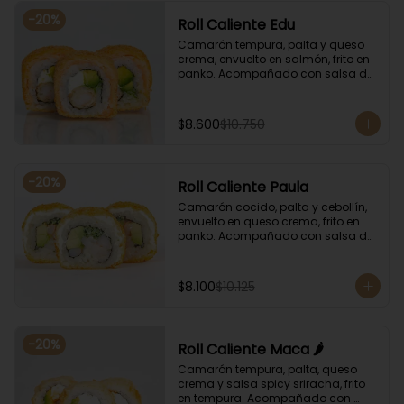
-
20
%
Roll Caliente Edu
Camarón tempura, palta y queso 
crema, envuelto en salmón, frito en 
panko. Acompañado con salsa de 
soya y unagi.
$8.600
$10.750
-
20
%
Roll Caliente Paula
Camarón cocido, palta y cebollín, 
envuelto en queso crema, frito en 
panko. Acompañado con salsa de 
soya y unagi.
$8.100
$10.125
-
20
%
Roll Caliente Maca 🌶️
Camarón tempura, palta, queso 
crema y salsa spicy sriracha, frito 
en tempura. Acompañado con 