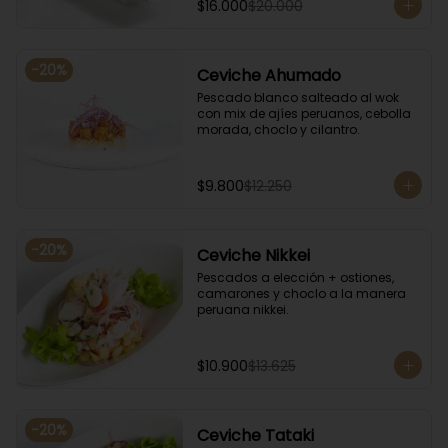
$16.000
$20.000
-
20
%
Ceviche Ahumado
Pescado blanco salteado al wok 
con mix de ajíes peruanos, cebolla 
morada, choclo y cilantro.
$9.800
$12.250
-
20
%
Ceviche Nikkei
Pescados a elección + ostiones, 
camarones y choclo a la manera 
peruana nikkei.
$10.900
$13.625
-
20
%
Ceviche Tataki