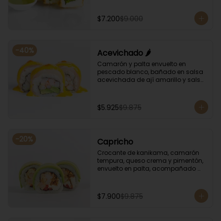
albahaca.
$7.200
$9.000
-
40
%
Acevichado 🌶️
Camarón y palta envuelto en 
pescado blanco, bañado en salsa 
acevichada de ají amarillo y salsa 
de rocoto.
$5.925
$9.875
-
20
%
Capricho
Crocante de kanikama, camarón 
tempura, queso crema y pimentón, 
envuelto en palta, acompañado 
con salsa unagi y soya.
$7.900
$9.875