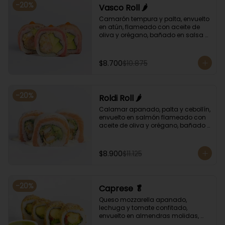
-
20
%
Vasco Roll 🌶️
Camarón tempura y palta, envuelto 
en atún, flameado con aceite de 
oliva y orégano, bañado en salsa 
unagi y puntos de salsa de rocoto.
$8.700
$10.875
-
20
%
Roldi Roll 🌶️
Calamar apanado, palta y cebollín, 
envuelto en salmón flameado con 
aceite de oliva y orégano, bañado 
en salsa de leche de tigre y salsa 
de rocoto.
$8.900
$11.125
-
20
%
Caprese 🥬
Queso mozzarella apanado, 
lechuga y tomate confitado, 
envuelto en almendras molidas, 
acompañado con salsa de 