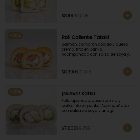
salsa de soya y unagi.
$8.100
$10.125
-
20
%
Roll Caliente Tataki
Salmón, camarón cocido y queso 
crema, frito en panko. 
Acompañado con salsa de soya y 
unagi.
$8.300
$10.375
-
20
%
¡Nuevo! Katsu
Pollo apanado, queso crema y 
palta, frito en panko. Acompañado 
con salsa de soya y unagi.
$7.800
$9.750