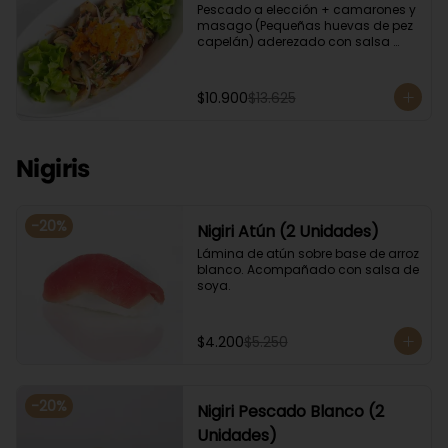
Pescado a elección + camarones y 
masago (Pequeñas huevas de pez 
capelán) aderezado con salsa 
ponzu.
$10.900
$13.625
Nigiris
-
20
%
Nigiri Atún (2 Unidades)
Lámina de atún sobre base de arroz 
blanco. Acompañado con salsa de 
soya.
$4.200
$5.250
-
20
%
Nigiri Pescado Blanco (2
Unidades)