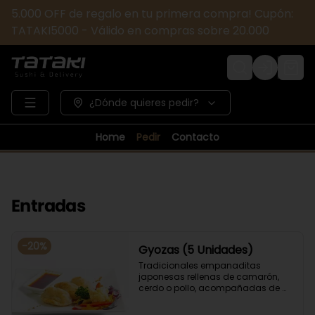
5.000 OFF de regalo en tu primera compra! Cupón:
TATAKI5000 - Válido en compras sobre 20.000
Login
¿Dónde quieres pedir?
Home
Pedir
Contacto
Entradas
-
20
%
Gyozas (5 Unidades)
Tradicionales empanaditas 
japonesas rellenas de camarón, 
cerdo o pollo, acompañadas de 
verduras salteadas y salsa ponzu .