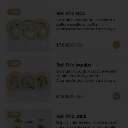
-
20
%
Roll Frío Nico
Camarón cocido, queso crema y 
palta envuelto en palta. 
Acompañado con salsa de soya.
$7.600
$9.500
-
20
%
Roll Frío Ivanita
Camarón cocido y palta, envuelto 
en atún, salmón y palta. 
Acompañado con salsa de soya.
$7.800
$9.750
-
20
%
Roll Frío Jack
Pulpo y salmón envuelto en queso 
crema, espolvoreado con cebollín. 