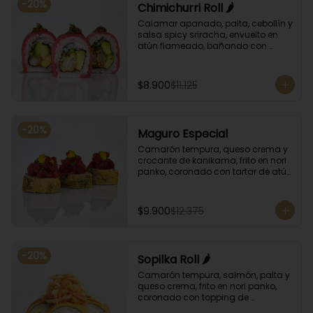
-
20
%
Chimichurri Roll 🌶️
Calamar apanado, palta, cebollín y 
salsa spicy sriracha, envuelto en 
atún flameado, bañando con 
chimichurri y salsa unagi.
$8.900
$11.125
-
20
%
Maguro Especial
Camarón tempura, queso crema y 
crocante de kanikama, frito en nori 
panko, coronado con tartar de atún 
y toques de salsa acevichada de 
ají amarillo y unagi.
$9.900
$12.375
-
20
%
Sopilka Roll 🌶️
Camarón tempura, salmón, palta y 
queso crema, frito en nori panko, 
coronado con topping de 
kanikama crocante y salsa spicy 