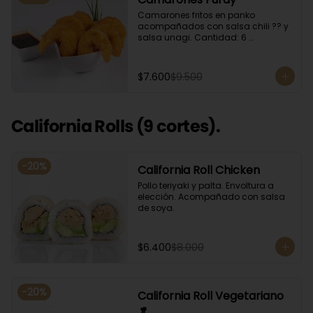
Camarones fritos en panko 
acompañados con salsa chili ?? y 
salsa unagi. Cantidad: 6 
camarones aproximadamente.
$7.600
$9.500
California Rolls (9 cortes).
-
20
%
California Roll Chicken
Pollo teriyaki y palta. Envoltura a 
elección. Acompañado con salsa 
de soya.
$6.400
$8.000
-
20
%
California Roll Vegetariano
🥬