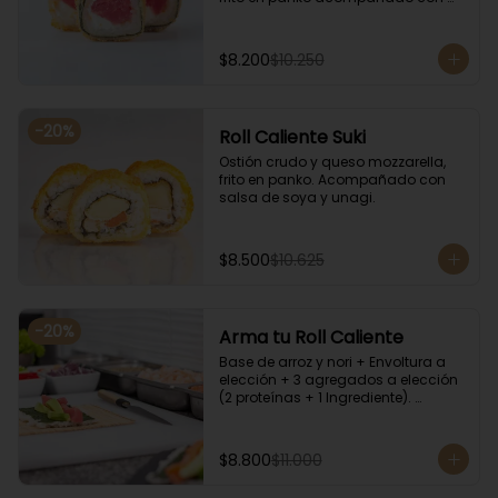
salsa kampay. Acompañado con 
salsa de soya y unagi.
$8.200
$10.250
-
20
%
Roll Caliente Suki
Ostión crudo y queso mozzarella, 
frito en panko. Acompañado con 
salsa de soya y unagi.
$8.500
$10.625
-
20
%
Arma tu Roll Caliente
Base de arroz y nori + Envoltura a 
elección + 3 agregados a elección 
(2 proteínas + 1 Ingrediente). 
Acompañado con salsa de soya y 
unagi.
$8.800
$11.000