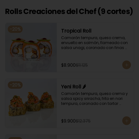
Rolls Creaciones del Chef (9 cortes)
-
20
%
Tropical Roll
Camarón tempura, queso crema, 
envuelto en salmón, flameado con 
salsa unagi, coronado con finas 
rodajas de limón.
$8.900
$11.125
-
20
%
Yeni Roll 🌶️
Camarón tempura, queso crema y 
salsa spicy sriracha, frito en nori 
tempura, coronado con tartar 
salmón, ciboulette y sésamo. 
Bañado con salsa unagui.
$9.900
$12.375