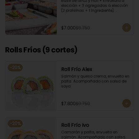
Base de arroz y nori + Envoltura a 
elección + 3 agregados a elección 
(2 proteínas + 1 Ingrediente). 
Acompañado con salsa de soya.
$7.000
$8.750
Rolls Fríos (9 cortes)
-
20
%
Roll Frío Alex
Salmón y queso crema, envuelto en 
palta. Acompañado con salsa de 
soya.
$7.800
$9.750
-
20
%
Roll Frío Ivo
Camarón y palta, envuelto en 
salmón. Acompañado con salsa 