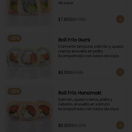
de soya.
$7.800
$9.750
-
20
%
Roll Frío Gumi
Camarón tempura, salmón y queso 
crema, envuelto en palta. 
Acompañado con salsa de soya.
$8.100
$10.125
-
20
%
Roll Frío Hanamaki
Salmón, queso crema, palta y 
cebollín, envuelto en salmón. 
Acompañado con salsa de soya.
$8.300
$10.375