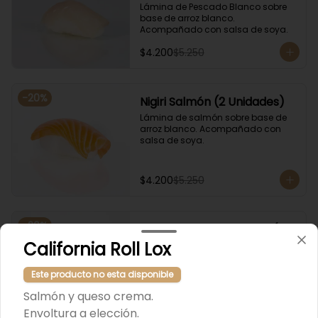
Lámina de Pescado Blanco sobre 
base de arroz blanco. 
Acompañado con salsa de soya.
$4.200
$5.250
-
20
%
Nigiri Salmón (2 Unidades)
Lámina de salmón sobre base de 
arroz blanco. Acompañado con 
salsa de soya.
$4.200
$5.250
-
20
%
Nigiri Salmon Flameado (2
California Roll Lox
Unidades)
Lámina de salmón flameado, sobre 
base de arroz blanco. 
Este producto no esta disponible
Acompañado con salsa de soya.
Salmón y queso crema.
$4.800
$6.000
Envoltura a elección.