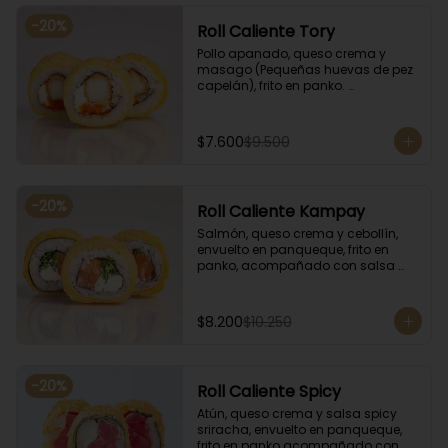
-
20
%
Roll Caliente Tory
Pollo apanado, queso crema y 
masago (Pequeñas huevas de pez 
capelán), frito en panko. 
Acompañado con salsa de soya y 
unagi.
$7.600
$9.500
-
20
%
Roll Caliente Kampay
Salmón, queso crema y cebollín, 
envuelto en panqueque, frito en 
panko, acompañado con salsa 
kampay. Acompañado con salsa 
de soya y unagi.
$8.200
$10.250
-
20
%
Roll Caliente Spicy
Atún, queso crema y salsa spicy 
sriracha, envuelto en panqueque, 
frito en panko acompañado con 