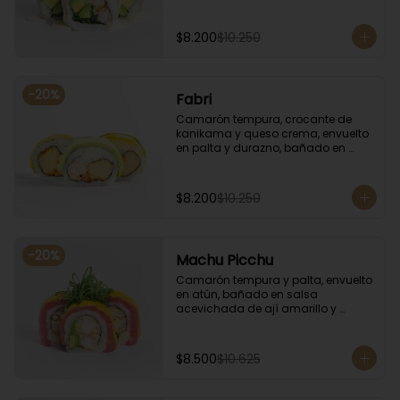
coronado con cilantro.
$8.200
$10.250
-
20
%
Fabri
Camarón tempura, crocante de 
kanikama y queso crema, envuelto 
en palta y durazno, bañado en 
salsa de maracuyá.
$8.200
$10.250
-
20
%
Machu Picchu
Camarón tempura y palta, envuelto 
en atún, bañado en salsa 
acevichada de ají amarillo y 
coronado con cebollín.
$8.500
$10.625