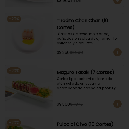
$8.900
$11.125
-
20
%
Tiradito Chan Chan (10
Cortes)
Láminas de pescado blanco, 
bañadas en salsa de ají amarillo, 
ostiones y ciboulette.
$9.350
$11.688
-
20
%
Maguro Tataki (7 Cortes)
Cortes tipo sashimi de lomo de 
atún sellado en sésamo, 
acompañado con salsa ponzu y 
coronado con cebollín.
$9.500
$11.875
-
20
%
Pulpo al Olivo (10 Cortes)