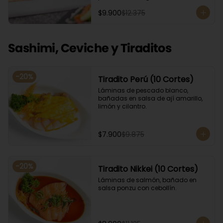
Acompañado con salsa de soya. 
$9.900
$12.375
Recomendamos incluir en el relleno 
palta y/o queso crema para que el 
roll pueda compactar y ser firme.
Sashimi, Ceviche y Tiraditos
-
20
%
Tiradito Perú (10 Cortes)
Láminas de pescado blanco, 
bañadas en salsa de ají amarillo, 
limón y cilantro.
$7.900
$9.875
-
20
%
Tiradito Nikkei (10 Cortes)
Láminas de salmón, bañado en 
salsa ponzu con cebollín.