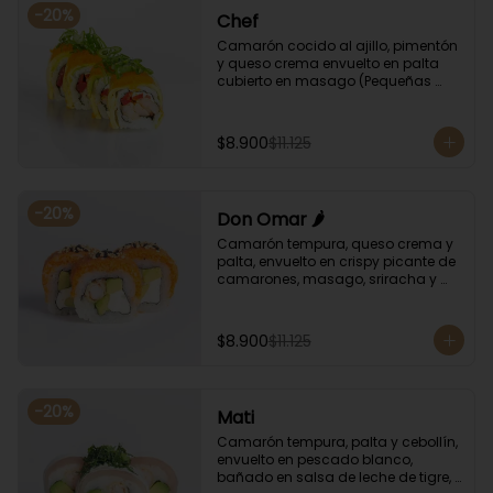
-
20
%
Chef
Camarón cocido al ajillo, pimentón 
y queso crema envuelto en palta 
cubierto en masago (Pequeñas 
huevas de pez capelán) y cebollín
$8.900
$11.125
-
20
%
Don Omar 🌶️
Camarón tempura, queso crema y 
palta, envuelto en crispy picante de 
camarones, masago, sriracha y 
sésamo.
$8.900
$11.125
-
20
%
Mati
Camarón tempura, palta y cebollín, 
envuelto en pescado blanco, 
bañado en salsa de leche de tigre, 