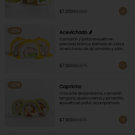
albahaca.
$7.200
$9.000
-
20
%
Acevichado 🌶️
Camarón y palta envuelto en 
pescado blanco, bañado en salsa 
acevichada de ají amarillo y salsa 
de rocoto.
$7.900
$9.875
-
20
%
Capricho
Crocante de kanikama, camarón 
tempura, queso crema y pimentón, 
envuelto en palta, acompañado 
con salsa unagi y soya.
$7.900
$9.875