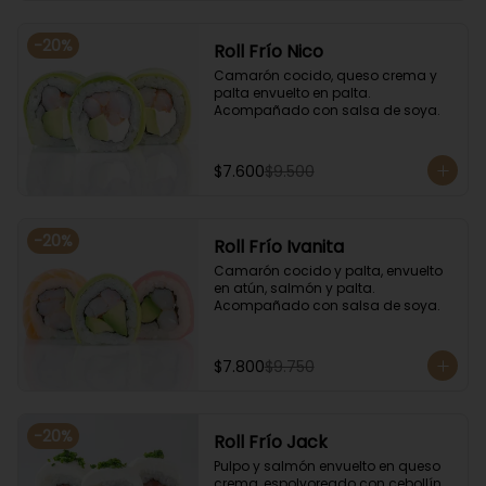
-
20
%
Roll Frío Nico
Camarón cocido, queso crema y 
palta envuelto en palta. 
Acompañado con salsa de soya.
$7.600
$9.500
-
20
%
Roll Frío Ivanita
Camarón cocido y palta, envuelto 
en atún, salmón y palta. 
Acompañado con salsa de soya.
$7.800
$9.750
-
20
%
Roll Frío Jack
Pulpo y salmón envuelto en queso 
crema, espolvoreado con cebollín. 