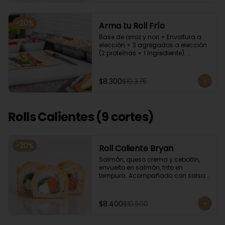
-
20
%
Arma tu Roll Frío
Base de arroz y nori + Envoltura a 
elección + 3 agregados a elección 
(2 proteínas + 1 Ingrediente). 
Acompañado con salsa de soya.
$8.300
$10.375
Rolls Calientes (9 cortes)
-
20
%
Roll Caliente Bryan
Salmón, queso crema y cebollín, 
envuelto en salmón, frito en 
tempura. Acompañado con salsa 
de soya y unagi.
$8.400
$10.500