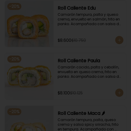
-
20
%
Roll Caliente Edu
Camarón tempura, palta y queso 
crema, envuelto en salmón, frito en 
panko. Acompañado con salsa de 
soya y unagi.
$8.600
$10.750
-
20
%
Roll Caliente Paula
Camarón cocido, palta y cebollín, 
envuelto en queso crema, frito en 
panko. Acompañado con salsa de 
soya y unagi.
$8.100
$10.125
-
20
%
Roll Caliente Maca 🌶️
Camarón tempura, palta, queso 
crema y salsa spicy sriracha, frito 
en tempura. Acompañado con 