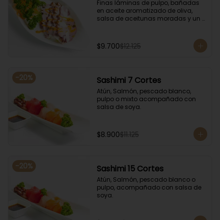
Finas láminas de pulpo, bañadas 
en aceite aromatizado de oliva, 
salsa de aceitunas moradas y un 
toque de salsa de rocoto rojo.
$9.700
$12.125
-
20
%
Sashimi 7 Cortes
Atún, Salmón, pescado blanco, 
pulpo o mixto acompañado con 
salsa de soya.
$8.900
$11.125
-
20
%
Sashimi 15 Cortes
Atún, Salmón, pescado blanco o 
pulpo, acompañado con salsa de 
soya.