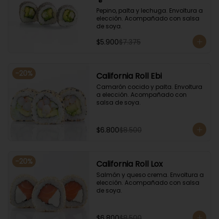
Pepino, palta y lechuga. Envoltura a 
elección. Acompañado con salsa 
de soya.
$5.900
$7.375
-
20
%
California Roll Ebi
Camarón cocido y palta. Envoltura 
a elección. Acompañado con 
salsa de soya.
$6.800
$8.500
-
20
%
California Roll Lox
Salmón y queso crema. Envoltura a 
elección. Acompañado con salsa 
de soya.
$6.800
$8.500