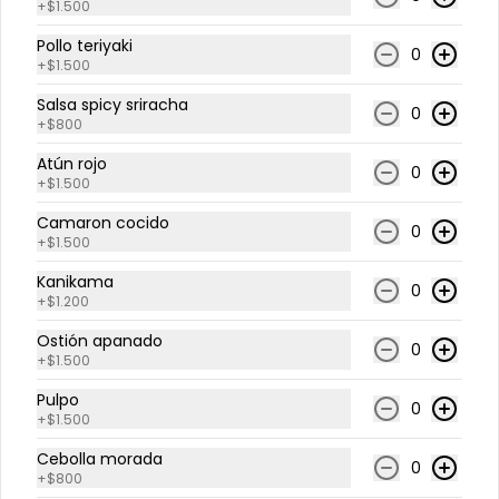
+
$1.500
Pescado a elección + camarones y 
masago (Pequeñas huevas de pez 
Pollo teriyaki
capelán) aderezado con salsa 
0
ponzu.
+
$1.500
Salsa spicy sriracha
$10.900
$13.625
0
+
$800
Atún rojo
0
Nigiris
+
$1.500
Camaron cocido
0
+
$1.500
-
20
%
Nigiri Atún (2 Unidades)
Kanikama
Lámina de atún sobre base de arroz 
0
blanco. Acompañado con salsa de 
+
$1.200
soya.
Ostión apanado
0
+
$1.500
$4.200
$5.250
Pulpo
0
+
$1.500
-
20
%
Nigiri Pescado Blanco (2
Cebolla morada
0
+
$800
Unidades)