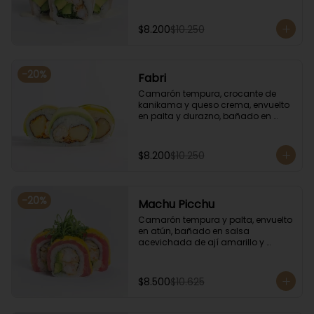
coronado con cilantro.
$8.200
$10.250
-
20
%
Fabri
Camarón tempura, crocante de 
kanikama y queso crema, envuelto 
en palta y durazno, bañado en 
salsa de maracuyá.
$8.200
$10.250
-
20
%
Machu Picchu
Camarón tempura y palta, envuelto 
en atún, bañado en salsa 
acevichada de ají amarillo y 
coronado con cebollín.
$8.500
$10.625