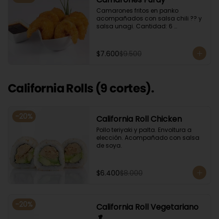
Camarones fritos en panko 
acompañados con salsa chili ?? y 
salsa unagi. Cantidad: 6 
camarones aproximadamente.
$7.600
$9.500
California Rolls (9 cortes).
-
20
%
California Roll Chicken
Pollo teriyaki y palta. Envoltura a 
elección. Acompañado con salsa 
de soya.
$6.400
$8.000
-
20
%
California Roll Vegetariano
🥬