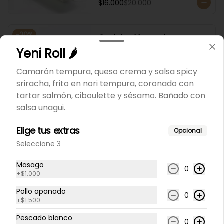
$16.000
$20.000
-
20
%
Ceviche Ahumado
Pescado blanco salteado al wok 
Yeni Roll 🌶️
con mix de ajíes peruanos, cebolla 
morada, choclo y cilantro.
Camarón tempura, queso crema y salsa spicy
sriracha, frito en nori tempura, coronado con
$9.800
$12.250
tartar salmón, ciboulette y sésamo. Bañado con
salsa unagui.
-
20
%
Ceviche Nikkei
Elige tus extras
Opcional
Pescados a elección + ostiones, 
Seleccione 3
camarones y choclo a la manera 
peruana nikkei.
Masago
0
+
$1.000
$10.900
$13.625
Pollo apanado
0
+
$1.500
-
20
%
Ceviche Tataki
Pescado blanco
0