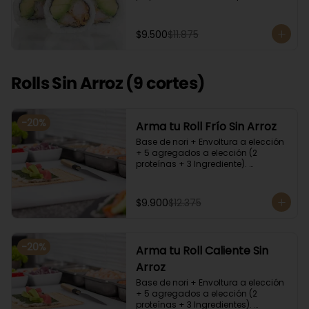
cilantro, quinoa y ciboulette, con  
salsa  de aceitunas moradas.
$9.500
$11.875
Rolls Sin Arroz (9 cortes)
-
20
%
Arma tu Roll Frío Sin Arroz
Base de nori + Envoltura a elección 
+ 5 agregados a elección (2 
proteínas + 3 Ingrediente). 
Acompañado con salsa de soya y 
unagi. Recomendamos incluir en el 
relleno palta y/o queso crema para 
$9.900
$12.375
que el roll pueda compactar y ser 
firme.
-
20
%
Arma tu Roll Caliente Sin
Arroz
Base de nori + Envoltura a elección 
+ 5 agregados a elección (2 
proteínas + 3 Ingredientes). 