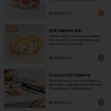
salsa kampay. Acompañado con 
salsa de soya y unagi.
$8.200
$10.250
-
20
%
Roll Caliente Suki
Ostión crudo y queso mozzarella, 
frito en panko. Acompañado con 
salsa de soya y unagi.
$8.500
$10.625
-
20
%
Arma tu Roll Caliente
Base de arroz y nori + Envoltura a 
elección + 3 agregados a elección 
(2 proteínas + 1 Ingrediente). 
Acompañado con salsa de soya y 
unagi.
$8.800
$11.000