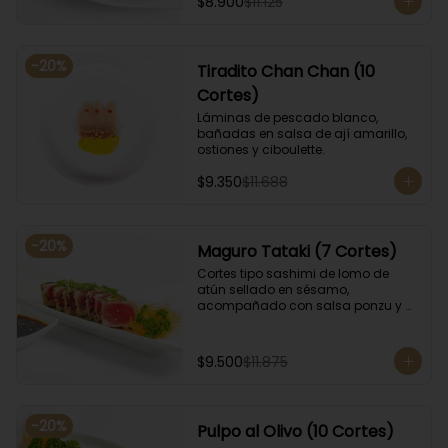
$8.900
$11.125
-
20
%
Tiradito Chan Chan (10
Cortes)
Láminas de pescado blanco, 
bañadas en salsa de ají amarillo, 
ostiones y ciboulette.
$9.350
$11.688
-
20
%
Maguro Tataki (7 Cortes)
Cortes tipo sashimi de lomo de 
atún sellado en sésamo, 
acompañado con salsa ponzu y 
coronado con cebollín.
$9.500
$11.875
-
20
%
Pulpo al Olivo (10 Cortes)