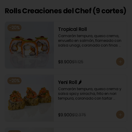
Rolls Creaciones del Chef (9 cortes)
-
20
%
Tropical Roll
Camarón tempura, queso crema, 
envuelto en salmón, flameado con 
salsa unagi, coronado con finas 
rodajas de limón.
$8.900
$11.125
-
20
%
Yeni Roll 🌶️
Camarón tempura, queso crema y 
salsa spicy sriracha, frito en nori 
tempura, coronado con tartar 
salmón, ciboulette y sésamo. 
Bañado con salsa unagui.
$9.900
$12.375