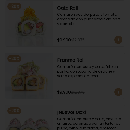
-
20
%
Cata Roll
Camarón cocido, palta y tomate, 
coronado con guacamole del chef 
y camote.
$9.900
$12.375
-
20
%
Franma Roll
Camarón tempura y palta, frito en 
panko, con topping de ceviche y 
salsa especial del chef.
$9.900
$12.375
-
20
%
¡Nuevo! Maxi
Camarón tempura y palta, envuelto 
en arroz, coronado con un tartar de 
pulpo, cebolla morada, pimentón, 