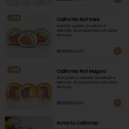
-
20
%
California Roll Sake
Salmón y palta. Envoltura a 
elección. Acompañado con salsa 
de soya.
$6.800
$8.500
-
20
%
California Roll Maguro
Atún, palta y cebollín. Envoltura a 
elección. Acompañado con salsa 
de soya.
$6.800
$8.500
-
20
%
Arma tu California