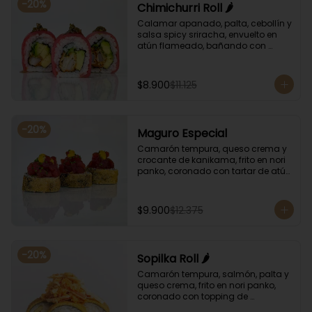
-
20
%
Chimichurri Roll 🌶️
Calamar apanado, palta, cebollín y 
salsa spicy sriracha, envuelto en 
atún flameado, bañando con 
chimichurri y salsa unagi.
$8.900
$11.125
-
20
%
Maguro Especial
Camarón tempura, queso crema y 
crocante de kanikama, frito en nori 
panko, coronado con tartar de atún 
y toques de salsa acevichada de 
ají amarillo y unagi.
$9.900
$12.375
-
20
%
Sopilka Roll 🌶️
Camarón tempura, salmón, palta y 
queso crema, frito en nori panko, 
coronado con topping de 
kanikama crocante y salsa spicy 