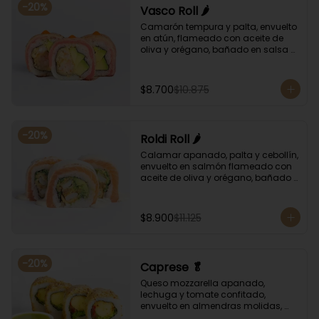
-
20
%
Vasco Roll 🌶️
Camarón tempura y palta, envuelto 
en atún, flameado con aceite de 
oliva y orégano, bañado en salsa 
unagi y puntos de salsa de rocoto.
$8.700
$10.875
-
20
%
Roldi Roll 🌶️
Calamar apanado, palta y cebollín, 
envuelto en salmón flameado con 
aceite de oliva y orégano, bañado 
en salsa de leche de tigre y salsa 
de rocoto.
$8.900
$11.125
-
20
%
Caprese 🥬
Queso mozzarella apanado, 
lechuga y tomate confitado, 
envuelto en almendras molidas, 
acompañado con salsa de 