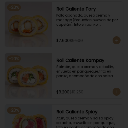
-
20
%
Roll Caliente Tory
Pollo apanado, queso crema y 
masago (Pequeñas huevas de pez 
capelán), frito en panko. 
Acompañado con salsa de soya y 
unagi.
$7.600
$9.500
-
20
%
Roll Caliente Kampay
Salmón, queso crema y cebollín, 
envuelto en panqueque, frito en 
panko, acompañado con salsa 
kampay. Acompañado con salsa 
de soya y unagi.
$8.200
$10.250
-
20
%
Roll Caliente Spicy
Atún, queso crema y salsa spicy 
sriracha, envuelto en panqueque, 
frito en panko acompañado con 