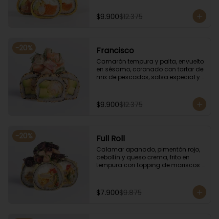
especial.
$9.900
$12.375
-
20
%
Francisco
Camarón tempura y palta, envuelto 
en sésamo, coronado con tartar de 
mix de pescados, salsa especial y 
cebollín.
$9.900
$12.375
-
20
%
Full Roll
Calamar apanado, pimentón rojo, 
cebollín y queso crema, frito en 
tempura con topping de mariscos 
flameados.
$7.900
$9.875