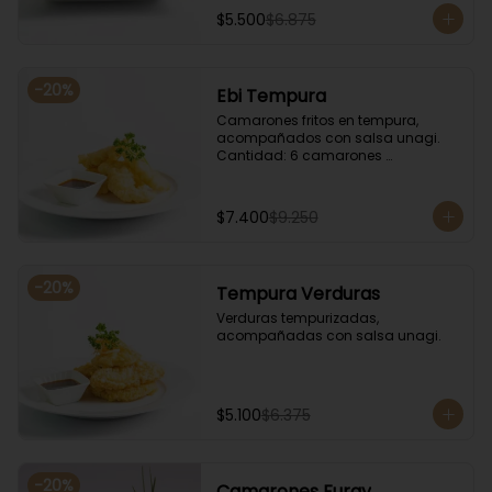
$5.500
$6.875
-
20
%
Ebi Tempura
Camarones fritos en tempura, 
acompañados con salsa unagi. 
Cantidad: 6 camarones 
aproximadamente.
$7.400
$9.250
-
20
%
Tempura Verduras
Verduras tempurizadas, 
acompañadas con salsa unagi.
$5.100
$6.375
-
20
%
Camarones Furay