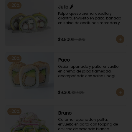
-
20
%
Julio 🌶️
Pulpo, queso crema, cebolla y 
cilantro, envuelto en palta, bañado 
en salsa de aceitunas moradas y 
salsa de rocoto.
$8.800
$11.000
-
20
%
Paco
Ostión apanado y palta, envuelto 
en crema de jaiba flameada, 
acompañado con salsa unagi.
$9.300
$11.625
-
20
%
Bruno
Calamar apanado y palta, 
envuelto en palta con topping de 
ceviche de pescado blanco.