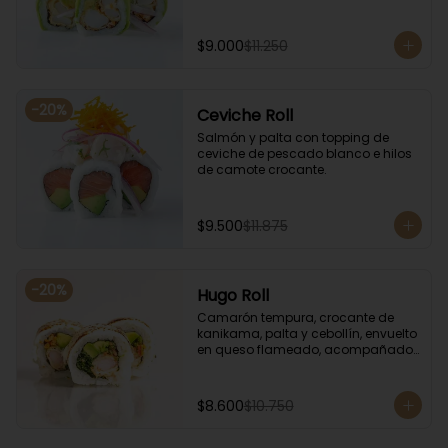
$9.000
$11.250
-
20
%
Ceviche Roll
Salmón y palta con topping de 
ceviche de pescado blanco e hilos 
de camote crocante.
$9.500
$11.875
-
20
%
Hugo Roll
Camarón tempura, crocante de 
kanikama, palta y cebollín, envuelto 
en queso flameado, acompañado 
con salsa unagi.
$8.600
$10.750