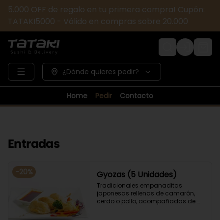
5.000 OFF de regalo en tu primera compra! Cupón:
TATAKI5000 - Válido en compras sobre 20.000
Login
¿Dónde quieres pedir?
Home
Pedir
Contacto
Entradas
-
20
%
Gyozas (5 Unidades)
Tradicionales empanaditas 
japonesas rellenas de camarón, 
cerdo o pollo, acompañadas de 
verduras salteadas y salsa ponzu .