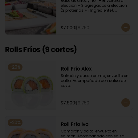
Base de arroz y nori + Envoltura a 
elección + 3 agregados a elección 
(2 proteínas + 1 Ingrediente). 
Acompañado con salsa de soya.
$7.000
$8.750
Rolls Fríos (9 cortes)
-
20
%
Roll Frío Alex
Salmón y queso crema, envuelto en 
palta. Acompañado con salsa de 
soya.
$7.800
$9.750
-
20
%
Roll Frío Ivo
Camarón y palta, envuelto en 
salmón. Acompañado con salsa 