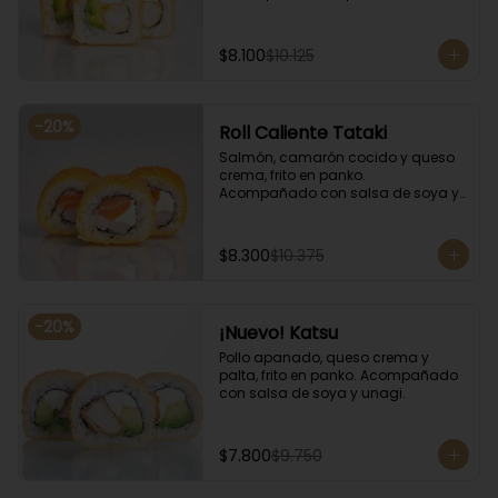
salsa de soya y unagi.
$8.100
$10.125
-
20
%
Roll Caliente Tataki
Salmón, camarón cocido y queso 
crema, frito en panko. 
Acompañado con salsa de soya y 
unagi.
$8.300
$10.375
-
20
%
¡Nuevo! Katsu
Pollo apanado, queso crema y 
palta, frito en panko. Acompañado 
con salsa de soya y unagi.
$7.800
$9.750