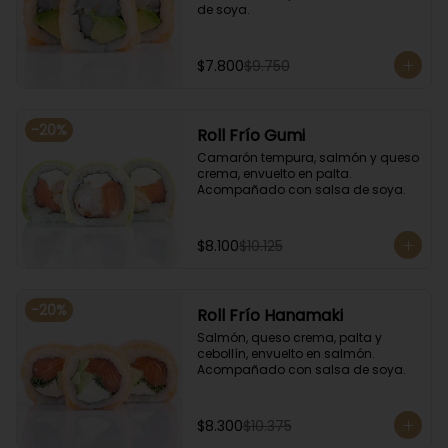
de soya.
$7.800
$9.750
-
20
%
Roll Frío Gumi
Camarón tempura, salmón y queso 
crema, envuelto en palta. 
Acompañado con salsa de soya.
$8.100
$10.125
-
20
%
Roll Frío Hanamaki
Salmón, queso crema, palta y 
cebollín, envuelto en salmón. 
Acompañado con salsa de soya.
$8.300
$10.375