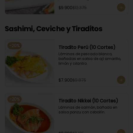
Acompañado con salsa de soya. 
$9.900
$12.375
Recomendamos incluir en el relleno 
palta y/o queso crema para que el 
roll pueda compactar y ser firme.
Sashimi, Ceviche y Tiraditos
-
20
%
Tiradito Perú (10 Cortes)
Láminas de pescado blanco, 
bañadas en salsa de ají amarillo, 
limón y cilantro.
$7.900
$9.875
-
20
%
Tiradito Nikkei (10 Cortes)
Láminas de salmón, bañado en 
salsa ponzu con cebollín.