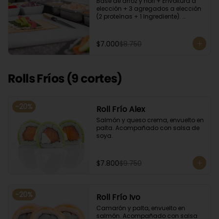
Base de arroz y nori + Envoltura a 
elección + 3 agregados a elección 
(2 proteínas + 1 Ingrediente). 
Acompañado con salsa de soya.
$7.000
$8.750
Rolls Fríos (9 cortes)
-
20
%
Roll Frío Alex
Salmón y queso crema, envuelto en 
palta. Acompañado con salsa de 
soya.
$7.800
$9.750
-
20
%
Roll Frío Ivo
Camarón y palta, envuelto en 
salmón. Acompañado con salsa 