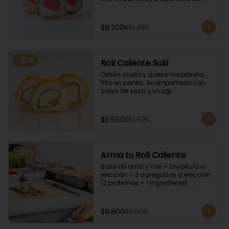
salsa kampay. Acompañado con 
salsa de soya y unagi.
$8.200
$10.250
-
20
%
Roll Caliente Suki
Ostión crudo y queso mozzarella, 
frito en panko. Acompañado con 
salsa de soya y unagi.
$8.500
$10.625
-
20
%
Arma tu Roll Caliente
Base de arroz y nori + Envoltura a 
elección + 3 agregados a elección 
(2 proteínas + 1 Ingrediente). 
Acompañado con salsa de soya y 
unagi.
$8.800
$11.000