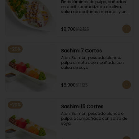
Finas láminas de pulpo, bañadas 
en aceite aromatizado de oliva, 
salsa de aceitunas moradas y un 
toque de salsa de rocoto rojo.
$9.700
$12.125
-
20
%
Sashimi 7 Cortes
Atún, Salmón, pescado blanco, 
pulpo o mixto acompañado con 
salsa de soya.
$8.900
$11.125
-
20
%
Sashimi 15 Cortes
Atún, Salmón, pescado blanco o 
pulpo, acompañado con salsa de 
soya.