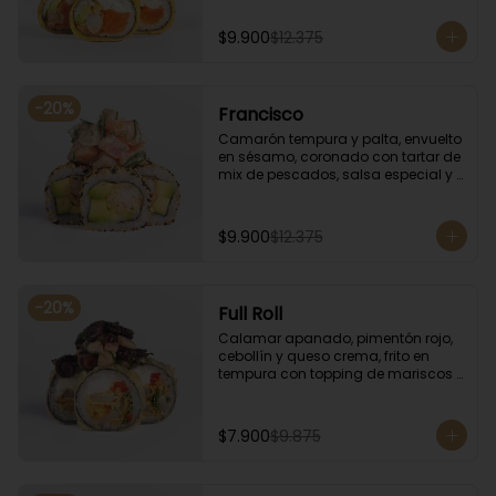
especial.
$9.900
$12.375
-
20
%
Francisco
Camarón tempura y palta, envuelto 
en sésamo, coronado con tartar de 
mix de pescados, salsa especial y 
cebollín.
$9.900
$12.375
-
20
%
Full Roll
Calamar apanado, pimentón rojo, 
cebollín y queso crema, frito en 
tempura con topping de mariscos 
flameados.
$7.900
$9.875