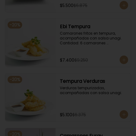
$5.500
$6.875
-
20
%
Ebi Tempura
Camarones fritos en tempura, 
acompañados con salsa unagi. 
Cantidad: 6 camarones 
aproximadamente.
$7.400
$9.250
-
20
%
Tempura Verduras
Verduras tempurizadas, 
acompañadas con salsa unagi.
$5.100
$6.375
-
20
%
Camarones Furay