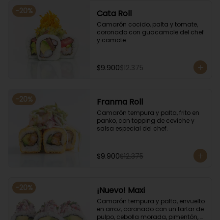
-
20
%
Cata Roll
Camarón cocido, palta y tomate, 
coronado con guacamole del chef 
y camote.
$9.900
$12.375
-
20
%
Franma Roll
Camarón tempura y palta, frito en 
panko, con topping de ceviche y 
salsa especial del chef.
$9.900
$12.375
-
20
%
¡Nuevo! Maxi
Camarón tempura y palta, envuelto 
en arroz, coronado con un tartar de 
pulpo, cebolla morada, pimentón, 