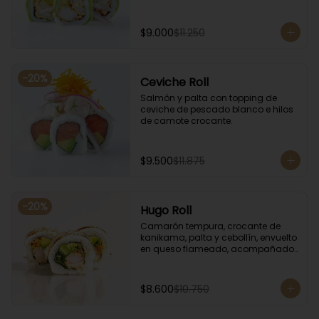
$9.000
$11.250
-
20
%
Ceviche Roll
Salmón y palta con topping de 
ceviche de pescado blanco e hilos 
de camote crocante.
$9.500
$11.875
-
20
%
Hugo Roll
Camarón tempura, crocante de 
kanikama, palta y cebollín, envuelto 
en queso flameado, acompañado 
con salsa unagi.
$8.600
$10.750