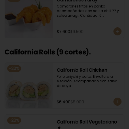
Camarones fritos en panko 
acompañados con salsa chili ?? y 
salsa unagi. Cantidad: 6 
camarones aproximadamente.
$7.600
$9.500
California Rolls (9 cortes).
-
20
%
California Roll Chicken
Pollo teriyaki y palta. Envoltura a 
elección. Acompañado con salsa 
de soya.
$6.400
$8.000
-
20
%
California Roll Vegetariano
🥬