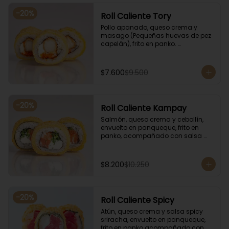
-
20
%
Roll Caliente Tory
Pollo apanado, queso crema y 
masago (Pequeñas huevas de pez 
capelán), frito en panko. 
Acompañado con salsa de soya y 
unagi.
$7.600
$9.500
-
20
%
Roll Caliente Kampay
Salmón, queso crema y cebollín, 
envuelto en panqueque, frito en 
panko, acompañado con salsa 
kampay. Acompañado con salsa 
de soya y unagi.
$8.200
$10.250
-
20
%
Roll Caliente Spicy
Atún, queso crema y salsa spicy 
sriracha, envuelto en panqueque, 
frito en panko acompañado con 