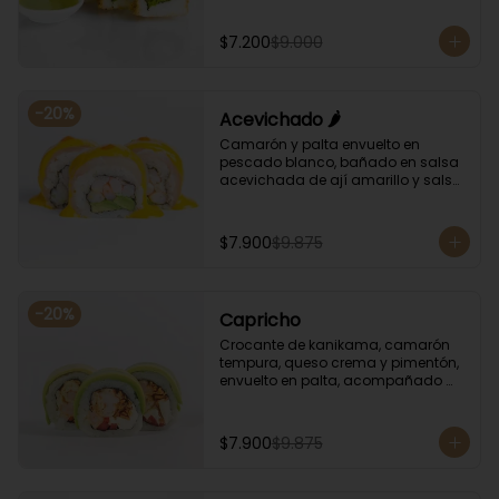
albahaca.
$7.200
$9.000
-
20
%
Acevichado 🌶️
Camarón y palta envuelto en 
pescado blanco, bañado en salsa 
acevichada de ají amarillo y salsa 
de rocoto.
$7.900
$9.875
-
20
%
Capricho
Crocante de kanikama, camarón 
tempura, queso crema y pimentón, 
envuelto en palta, acompañado 
con salsa unagi y soya.
$7.900
$9.875