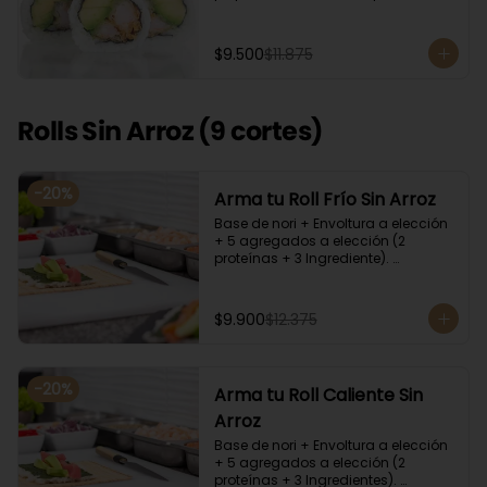
cilantro, quinoa y ciboulette, con  
salsa  de aceitunas moradas.
$9.500
$11.875
Rolls Sin Arroz (9 cortes)
-
20
%
Arma tu Roll Frío Sin Arroz
Base de nori + Envoltura a elección 
+ 5 agregados a elección (2 
proteínas + 3 Ingrediente). 
Acompañado con salsa de soya y 
unagi. Recomendamos incluir en el 
relleno palta y/o queso crema para 
$9.900
$12.375
que el roll pueda compactar y ser 
firme.
-
20
%
Arma tu Roll Caliente Sin
Arroz
Base de nori + Envoltura a elección 
+ 5 agregados a elección (2 
proteínas + 3 Ingredientes). 