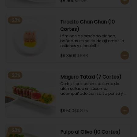
$8.900
$11.125
-
20
%
Tiradito Chan Chan (10
Cortes)
Láminas de pescado blanco, 
bañadas en salsa de ají amarillo, 
ostiones y ciboulette.
$9.350
$11.688
-
20
%
Maguro Tataki (7 Cortes)
Cortes tipo sashimi de lomo de 
atún sellado en sésamo, 
acompañado con salsa ponzu y 
coronado con cebollín.
$9.500
$11.875
-
20
%
Pulpo al Olivo (10 Cortes)