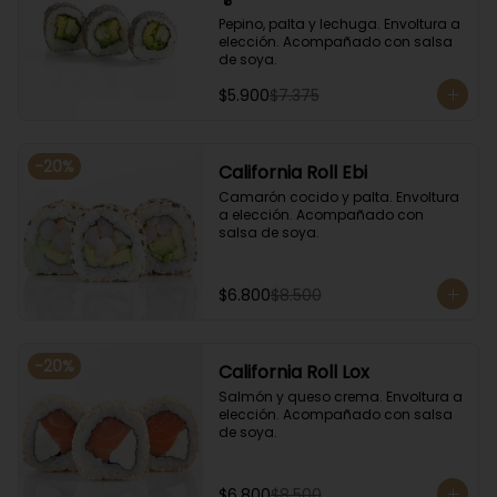
Pepino, palta y lechuga. Envoltura a 
elección. Acompañado con salsa 
de soya.
$5.900
$7.375
-
20
%
California Roll Ebi
Camarón cocido y palta. Envoltura 
a elección. Acompañado con 
salsa de soya.
$6.800
$8.500
-
20
%
California Roll Lox
Salmón y queso crema. Envoltura a 
elección. Acompañado con salsa 
de soya.
$6.800
$8.500