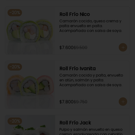
-
20
%
Roll Frío Nico
Camarón cocido, queso crema y 
palta envuelto en palta. 
Acompañado con salsa de soya.
$7.600
$9.500
-
20
%
Roll Frío Ivanita
Camarón cocido y palta, envuelto 
en atún, salmón y palta. 
Acompañado con salsa de soya.
$7.800
$9.750
-
20
%
Roll Frío Jack
Pulpo y salmón envuelto en queso 
crema, espolvoreado con cebollín. 