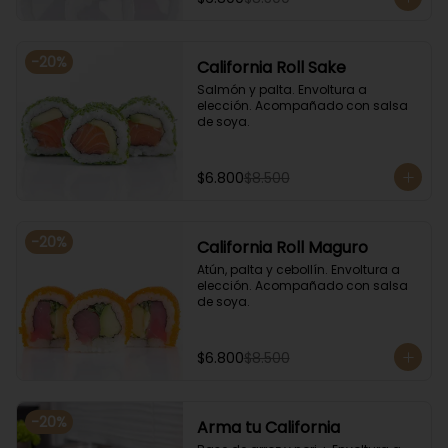
-
20
%
California Roll Sake
Salmón y palta. Envoltura a 
elección. Acompañado con salsa 
de soya.
$6.800
$8.500
-
20
%
California Roll Maguro
Atún, palta y cebollín. Envoltura a 
elección. Acompañado con salsa 
de soya.
$6.800
$8.500
-
20
%
Arma tu California