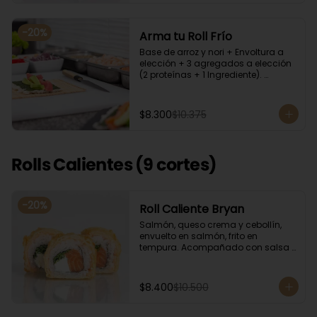
-
20
%
Arma tu Roll Frío
Base de arroz y nori + Envoltura a 
elección + 3 agregados a elección 
(2 proteínas + 1 Ingrediente). 
Acompañado con salsa de soya.
$8.300
$10.375
Rolls Calientes (9 cortes)
-
20
%
Roll Caliente Bryan
Salmón, queso crema y cebollín, 
envuelto en salmón, frito en 
tempura. Acompañado con salsa 
de soya y unagi.
$8.400
$10.500