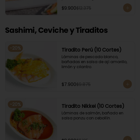
Acompañado con salsa de soya. 
$9.900
$12.375
Recomendamos incluir en el relleno 
palta y/o queso crema para que el 
roll pueda compactar y ser firme.
Sashimi, Ceviche y Tiraditos
-
20
%
Tiradito Perú (10 Cortes)
Láminas de pescado blanco, 
bañadas en salsa de ají amarillo, 
limón y cilantro.
$7.900
$9.875
-
20
%
Tiradito Nikkei (10 Cortes)
Láminas de salmón, bañado en 
salsa ponzu con cebollín.