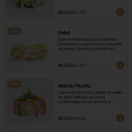
coronado con cilantro.
$8.200
$10.250
-
20
%
Fabri
Camarón tempura, crocante de 
kanikama y queso crema, envuelto 
en palta y durazno, bañado en 
salsa de maracuyá.
$8.200
$10.250
-
20
%
Machu Picchu
Camarón tempura y palta, envuelto 
en atún, bañado en salsa 
acevichada de ají amarillo y 
coronado con cebollín.
$8.500
$10.625