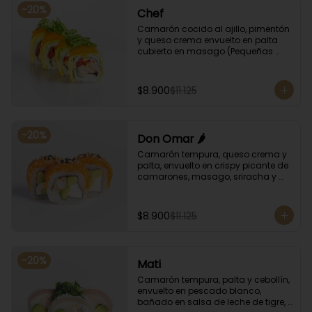
-
20
%
Chef
Camarón cocido al ajillo, pimentón 
y queso crema envuelto en palta 
cubierto en masago (Pequeñas 
huevas de pez capelán) y cebollín
$8.900
$11.125
-
20
%
Don Omar 🌶️
Camarón tempura, queso crema y 
palta, envuelto en crispy picante de 
camarones, masago, sriracha y 
sésamo.
$8.900
$11.125
-
20
%
Mati
Camarón tempura, palta y cebollín, 
envuelto en pescado blanco, 
bañado en salsa de leche de tigre, 