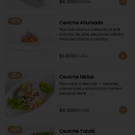
$16.000
$20.000
-
20
%
Ceviche Ahumado
Pescado blanco salteado al wok 
con mix de ajíes peruanos, cebolla 
morada, choclo y cilantro.
$9.800
$12.250
-
20
%
Ceviche Nikkei
Pescados a elección + ostiones, 
camarones y choclo a la manera 
peruana nikkei.
$10.900
$13.625
-
20
%
Ceviche Tataki