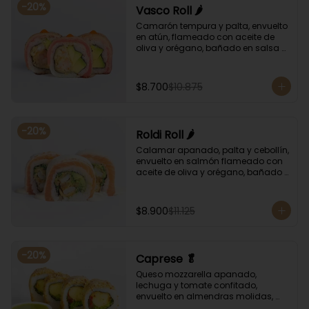
-
20
%
Vasco Roll 🌶️
Camarón tempura y palta, envuelto 
en atún, flameado con aceite de 
oliva y orégano, bañado en salsa 
unagi y puntos de salsa de rocoto.
$8.700
$10.875
-
20
%
Roldi Roll 🌶️
Calamar apanado, palta y cebollín, 
envuelto en salmón flameado con 
aceite de oliva y orégano, bañado 
en salsa de leche de tigre y salsa 
de rocoto.
$8.900
$11.125
-
20
%
Caprese 🥬
Queso mozzarella apanado, 
lechuga y tomate confitado, 
envuelto en almendras molidas, 
acompañado con salsa de 