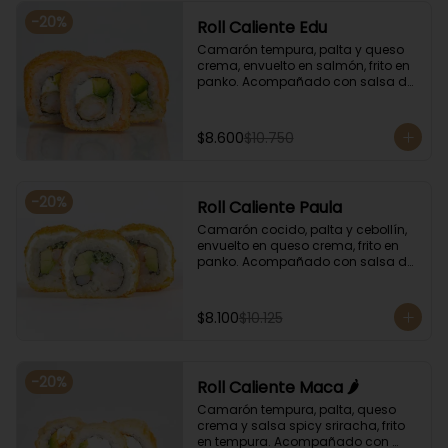
-
20
%
Roll Caliente Edu
Camarón tempura, palta y queso 
crema, envuelto en salmón, frito en 
panko. Acompañado con salsa de 
soya y unagi.
$8.600
$10.750
-
20
%
Roll Caliente Paula
Camarón cocido, palta y cebollín, 
envuelto en queso crema, frito en 
panko. Acompañado con salsa de 
soya y unagi.
$8.100
$10.125
-
20
%
Roll Caliente Maca 🌶️
Camarón tempura, palta, queso 
crema y salsa spicy sriracha, frito 
en tempura. Acompañado con 