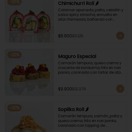
-
20
%
Chimichurri Roll 🌶️
Calamar apanado, palta, cebollín y 
salsa spicy sriracha, envuelto en 
atún flameado, bañando con 
chimichurri y salsa unagi.
$8.900
$11.125
-
20
%
Maguro Especial
Camarón tempura, queso crema y 
crocante de kanikama, frito en nori 
panko, coronado con tartar de atún 
y toques de salsa acevichada de 
ají amarillo y unagi.
$9.900
$12.375
-
20
%
Sopilka Roll 🌶️
Camarón tempura, salmón, palta y 
queso crema, frito en nori panko, 
coronado con topping de 
kanikama crocante y salsa spicy 