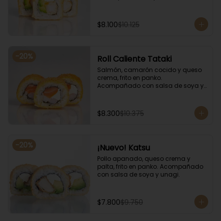
salsa de soya y unagi.
$8.100
$10.125
-
20
%
Roll Caliente Tataki
Salmón, camarón cocido y queso 
crema, frito en panko. 
Acompañado con salsa de soya y 
unagi.
$8.300
$10.375
-
20
%
¡Nuevo! Katsu
Pollo apanado, queso crema y 
palta, frito en panko. Acompañado 
con salsa de soya y unagi.
$7.800
$9.750