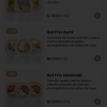
de soya.
$7.800
$9.750
-
20
%
Roll Frío Gumi
Camarón tempura, salmón y queso 
crema, envuelto en palta. 
Acompañado con salsa de soya.
$8.100
$10.125
-
20
%
Roll Frío Hanamaki
Salmón, queso crema, palta y 
cebollín, envuelto en salmón. 
Acompañado con salsa de soya.
$8.300
$10.375