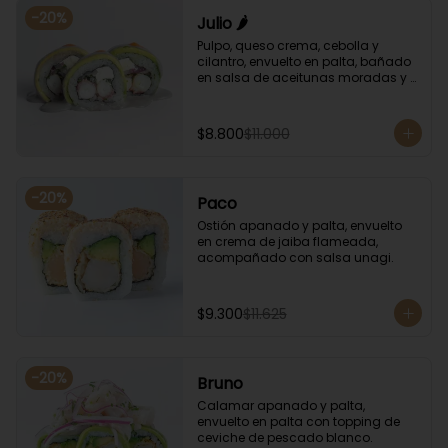
-
20
%
Julio 🌶️
Pulpo, queso crema, cebolla y 
cilantro, envuelto en palta, bañado 
en salsa de aceitunas moradas y 
salsa de rocoto.
$8.800
$11.000
-
20
%
Paco
Ostión apanado y palta, envuelto 
en crema de jaiba flameada, 
acompañado con salsa unagi.
$9.300
$11.625
-
20
%
Bruno
Calamar apanado y palta, 
envuelto en palta con topping de 
ceviche de pescado blanco.