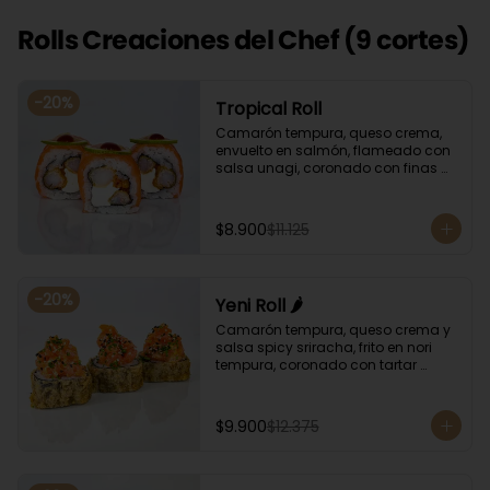
Rolls Creaciones del Chef (9 cortes)
-
20
%
Tropical Roll
Camarón tempura, queso crema, 
envuelto en salmón, flameado con 
salsa unagi, coronado con finas 
rodajas de limón.
$8.900
$11.125
-
20
%
Yeni Roll 🌶️
Camarón tempura, queso crema y 
salsa spicy sriracha, frito en nori 
tempura, coronado con tartar 
salmón, ciboulette y sésamo. 
Bañado con salsa unagui.
$9.900
$12.375