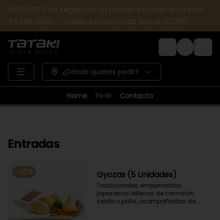
5.000 OFF de regalo en tu primera compra! Cupón:
TATAKI5000 - Válido en compras sobre 20.000
Login
¿Dónde quieres pedir?
Home
Pedir
Contacto
Entradas
-
20
%
Gyozas (5 Unidades)
Tradicionales empanaditas 
japonesas rellenas de camarón, 
cerdo o pollo, acompañadas de 
verduras salteadas y salsa ponzu .