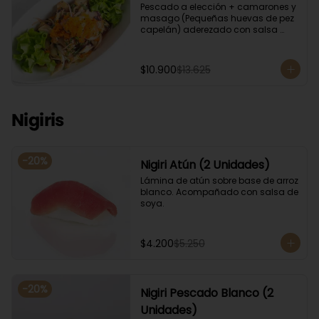
Pescado a elección + camarones y 
masago (Pequeñas huevas de pez 
capelán) aderezado con salsa 
ponzu.
$10.900
$13.625
Nigiris
-
20
%
Nigiri Atún (2 Unidades)
Lámina de atún sobre base de arroz 
blanco. Acompañado con salsa de 
soya.
$4.200
$5.250
-
20
%
Nigiri Pescado Blanco (2
Unidades)